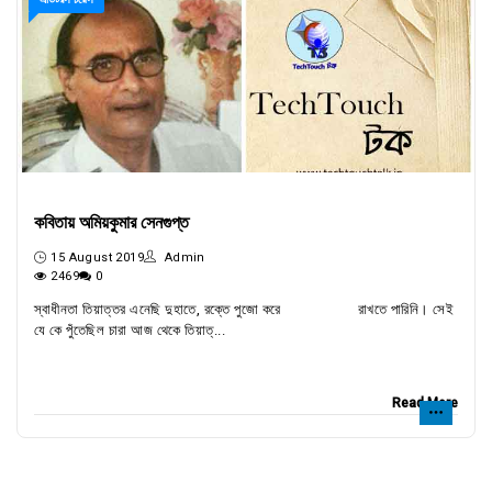
কবিতায় অমিয়কুমার সেনগুপ্ত
15 August 2019
Admin
2469
0
স্বাধীনতা তিয়াত্তর এনেছি দুহাতে, রক্তে পুজো করে রাখতে পারিনি। সেই
যে কে পুঁতেছিল চারা আজ থেকে তিয়াত্...
Read More