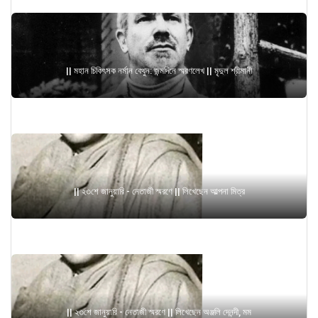
|| মহান চিকিৎসক নর্মান বেথুন: জন্মদিনে স্মরণলেখ || মৃদুল শ্রীমানী
|| ২৩শে জানুয়ারি - নেতাজী স্মরণে || লিখেছেন আল্পনা মিত্র
|| ২৩শে জানুয়ারি - নেতাজী স্মরণে || লিখেছেন অঞ্জলি দেনন্দী, মম