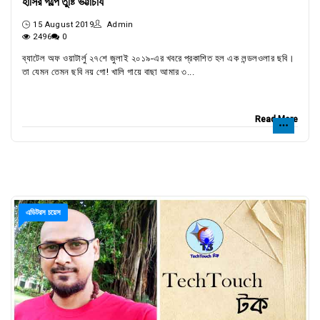
হাসির গল্পে তুষ্টি ভট্টাচার্য
15 August 2019
Admin
2496
0
ব্যাটেল অফ ওয়াটার্লু ২৭শে জুলাই ২০১৯-এর খবরে প্রকাশিত হল এক লন্ডলওলার ছবি।
তা যেমন তেমন ছবি নয় গো! খালি গায়ে বাছা আমার ৩...
Read More
এডিটরস চয়েস