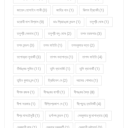
জায়েদ হোসাইন লাকী (3)
জাহির খান (1)
ঝিলম ত্রিবেদী (1)
ডরোথী দাশ বিশ্বাস (9)
ডাঃ প্রিয়াঙ্কা মন্ডল (1)
তনুশ্রী ঘোষ (1)
তনুশ্রী দেবনাথ (1)
তনুশ্রী বসু ঘোষ (2)
তপন তরফদার (3)
তপন মন্ডল (3)
তপন মাইতি (1)
তপনকুমার দত্ত (2)
তপোব্রত মুখার্জী (3)
তাপস মহাপাত্র (1)
তাপস মাইতি (4)
তীর্থঙ্কর সুমিত (11)
তুলি ব্যানার্জি (1)
তুলি ব্যানার্জী (1)
তুহিন কুমার চন্দ (1)
ত্রিদিবেশ দে (2)
দয়াময় পোদ্দার (1)
দীপক রজক (1)
দীপঙ্কর বাগচী (1)
দীপঙ্কর বৈদ্য (8)
দীপা সরকার (1)
দীপ্তিপ্রকাশ দে (1)
দীপ্তেন্দু চ্যাটার্জী (4)
দীপ্র দাসচৌধুরী (1)
দুর্গাপদ মন্ডল (1)
দেবকুমার মুখোপাধ্যায় (4)
দেবজানী দাস (1)
দেবনাথ চক্রবর্তী (1)
দেবযানী ভট্টাচার্য (3)