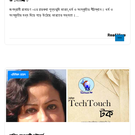
2458
0
জগদ্রামী রামায়ণ -এর চারকথা পূন্যভূমি ভারত,ধর্ম ও সংস্কৃতির পীঠস্থান। ধর্ম ও
সংস্কৃতির মধ্য দিয়ে গড়ে উঠেছে ভারতের সভ্যতা।...
Read More
এডিটরস চয়েস