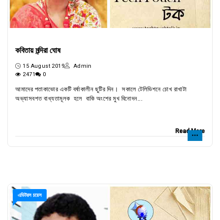
কবিতায় মন্দিরা ঘোষ
15 August 2019
Admin
2471
0
আমাদের পতাকাভোর একটি বর্ষাকালীন ছুটির দিন। সকালে টেলিভিশনে চোখ রাখাটা
অভ্যাসবশত বাধ্যতামূলক হলে বাকি অংশের মুখ বিনোদন...
Read More
এডিটরস চয়েস