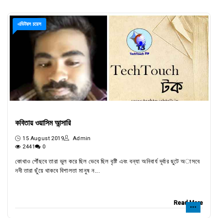
এডিটরস চয়েস
কবিতায় ওয়াসিম আন্সারি
15 August 2019
Admin
2441
0
কোথাও পৌঁছবে তারা ভুল করে ছিল ভেবে ছিল বৃষ্টি এবং বন্যা অনিবার্য দূর্বার ছুটে অাসবে
নদী তারা ছুঁয়ে থাকবে বিশালতা মানুষ ন...
Read More