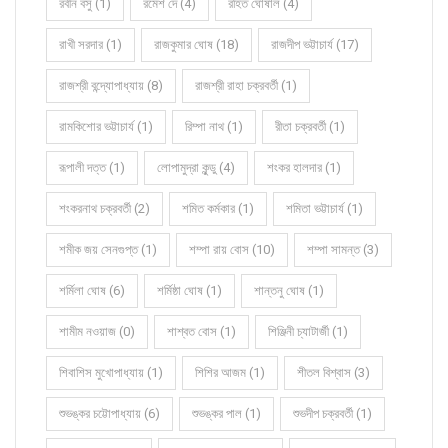
রবীন বসু (1)
রমেশ দে (4)
রহিত ঘোষাল (4)
রাখী সরদার (1)
রাজকুমার ঘোষ (18)
রাজদীপ ভট্টাচার্য (17)
রাজশ্রী বন্দ্যোপাধ্যায় (8)
রাজশ্রী রাহা চক্রবর্তী (1)
রামকিশোর ভট্টাচার্য (1)
রিম্পা নাথ (1)
রীতা চক্রবর্তী (1)
রূপালী দত্ত (1)
লোপামুদ্রা কুন্ডু (4)
শংকর হালদার (1)
শংকরনাথ চক্রবর্তী (2)
শমিত কর্মকার (1)
শমিতা ভট্টাচার্য (1)
শমীক জয় সেনগুপ্ত (1)
শম্পা রায় বোস (10)
শম্পা সামন্ত (3)
শর্মিলা ঘোষ (6)
শর্মিষ্ঠা ঘোষ (1)
শান্তনু ঘোষ (1)
শামীম নওয়াজ (0)
শাশ্বত বোস (1)
শিঞ্জিনী চ্যাটার্জী (1)
শিবাশিস মুখোপাধ্যায় (1)
শিশির আজম (1)
শীতল বিশ্বাস (3)
শুভঙ্কর চট্টোপাধ্যায় (6)
শুভঙ্কর পাল (1)
শুভদীপ চক্রবর্তী (1)