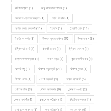
অসীম বিশ্বাস (1)
আবু আফজাল সালেহ (1)
আলতাফ হোসেন উজ্জ্বল (1)
আল্পি বিশ্বাস (1)
আশীষ কুমার চক্রবর্তী (11)
ইত্যাদি (1)
ইন্দ্রাণী ঘোষ (11)
ইমতিয়াজ কবির (3)
উজ্জ্বল কুমার মল্লিক (55)
উজ্জ্বল দাস (3)
উষ্ণিক ভট্টাচার্য (2)
ঋতশ্রী মান্না (1)
ঐন্দ্রিলা ঘোষাল (1)
কল্যাণ গঙ্গোপাধ্যায় (1)
কাজল দত্ত (4)
কুমার আশীষ রায় (8)
কেতকী বসু (3)
কৌশিক চক্রবর্ত্তী (21)
কৌশিক মন্ডল (1)
গীতালি ঘোষ (1)
গোপা চক্রবর্তী (3)
গোবিন্দ ব্যানার্জী (5)
গোলাম কবির (3)
গৌতম সমাজদার (9)
চন্দন দাশগুপ্ত (2)
চন্দ্রমা মুখার্জী (4)
চন্দ্রশেখর ভট্টাচার্য (1)
চিরঞ্জীব হালদার (11)
জনা বন্দ্যোপাধ্যায় (1)
জবা ভট্টাচার্য (1)
জয়দেব দাস (6)