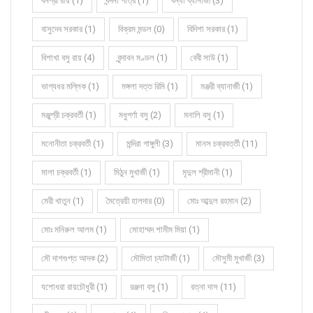
বনশ্রী রায় (1)
বন্দনা পাত্র (1)
বন্যা ব্যানার্জী (3)
বাসুদেব সরকার (1)
বিক্রম মন্ডল (0)
বিদিশা সরকার (1)
বিশাখা বসু রায় (4)
বৃন্দাবন মণ্ডল (1)
বেবী সাউ (1)
ভাগ্যধর মল্লিক (1)
মঙ্গলা দত্ত রিমি (1)
মঞ্জরী ব্যানার্জী (1)
মঞ্জুশ্রী চক্রবর্তী (1)
মধুপর্ণা বসু (2)
মনালি বসু (1)
মনোনীতা চক্রবর্তী (1)
মন্দিরা গাঙ্গুলী (3)
মানস চক্রবর্ত্তী (11)
মালা চক্রবর্তী (1)
মিঠুন মুখার্জী (1)
মৃদুল শ্রীমানী (1)
মেরী খাতুন (1)
মৈত্রেয়ী হালদার (0)
মোঃ আব্দুল রহমান (2)
মোঃ মনিরুল আলম (1)
মোহাম্মদ শামীম মিয়া (1)
মৌ দাশগুপ্ত আদক (2)
মৌমিতা চ্যাটার্জী (1)
মৌসুমী মুখার্জী (3)
যশোধরা রায়চৌধুরী (1)
রঞ্জনা বসু (1)
রত্না দাস (11)