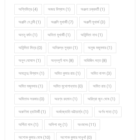
অগ্নিমিত্র (4)
অজয় বিশ্বাস (1)
অঞ্জনা চক্রবর্তী (1)
অঞ্জলি দে নন্দী (1)
অঞ্জলি মুখার্জী (7)
অঞ্জলী মুখার্জ (3)
অতনু বর্মন (1)
অনিতা মুখার্জী (1)
অনিন্দিতা নাথ (1)
অনিন্দিতা মিত্র (0)
অনিরুদ্ধ সুব্রত (1)
অনুজ মজুমদার (1)
অনুপ ঘোষাল (1)
অন্নপূর্ণা দাস (8)
অভিজিৎ দত্ত (8)
অমলেন্দু বিশ্বাস (1)
অমিত কুমার রায় (1)
অমিত বাগল (3)
অমিত মজুমদার (1)
অমিত মুখোপাধ্যায় (0)
অমিত রায় (1)
অমিতাভ সরকার (0)
অরণ্য রহমান (1)
অরিত্রা জুন ঘোষ (1)
অরুণিমা চ্যাটার্জী (1)
অর্কজ্যোতি ভট্টাচার্য্য (1)
অর্ণব সাহা (1)
অর্পিতা দাস (1)
অলিপা বসু (1)
অংশুদেব (11)
অশোক কুমার ঘোষ (10)
অশোক কুমার সাধুখাঁ (0)