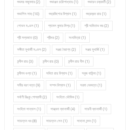
শুভময় মজুমদার (2)
শুভাঞ্জন চট্টোপাধ্যায় (1)
শুভায়ন চক্রবর্তী (2)
শুভাশিস সাহু (10)
শুভ্রকিশোর বিশ্বাস (1)
শুভ্রব্রত রায় (1)
শোভন মণ্ডল (1)
শ্যামল কুমার মিশ্র (1)
শ্রী অমিতাভ কর (2)
শ্রী সদ্যজাত (0)
শ্রীধর (2)
সংঘমিত্রা (1)
সঙ্গীতা মুখার্জী মণ্ডল (2)
সঞ্জয় বৈরাগ্য (2)
সঞ্জয় মুখার্জি (1)
সন্দীপ রায় (3)
সন্দীপ রায় (0)
সন্দীপ রায় নীল (1)
সন্দীপন গুপ্ত (1)
সবিতা রায় বিশ্বাস (1)
সবুজ বাসিন্দা (1)
সমীর বরণ দত্ত (9)
সম্পদ বিশ্বাস (1)
সরমা দেবদত্ত (1)
সর্বাণী রিঙ্কু গোস্বামী (2)
সংহিতা ভৌমিক (1)
সংহিতা সান্যাল (1)
সান্ত্বনা ব্যানার্জী (4)
সায়নী ব্যানার্জী (1)
সায়ন্তন ধর (8)
সায়ন্তন সেন (1)
সাহানা নন্দন (1)