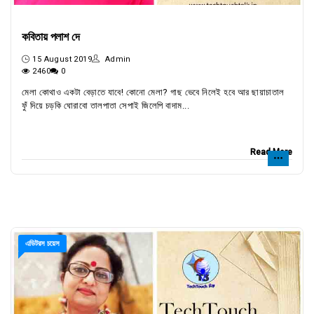
কবিতায় পলাশ দে
15 August 2019
Admin
2460
0
মেলা কোথাও একটা বেড়াতে যাবে! কোনো মেলা? গাছ ভেবে নিলেই হবে আর ছায়াচাতাল
ফুঁ দিয়ে চড়কি ঘোরাবো তালপাতা সেপাই জিলেপি বাদাম...
Read More
এডিটরস চয়েস