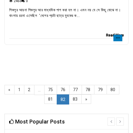
2466
0
পিকলুর আয়না পিকলুর আর মাধ্যমিক পাশ করা হল না। এমন নয় যে সে কিছু বোঝে না।
বাংলায় রচনা এসেছিল 'দেশের প্রতি ছাত্র যুবকের ক...
Read More
«
1
2
75
76
77
78
79
80
...
81
83
»
82
Most Popular Posts
prev
next