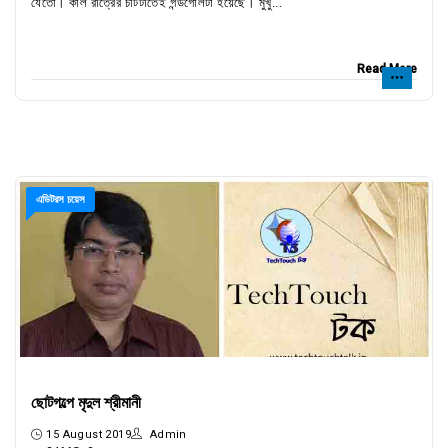
যেতো। কাল রাত্রের চাটটাতেই গন্ডগোলটা হয়েছে। মুখু...
Read More
এডিটরস চয়েস
ছোটগল্পে মৃদুল শ্রীমানী
15 August 2019
Admin