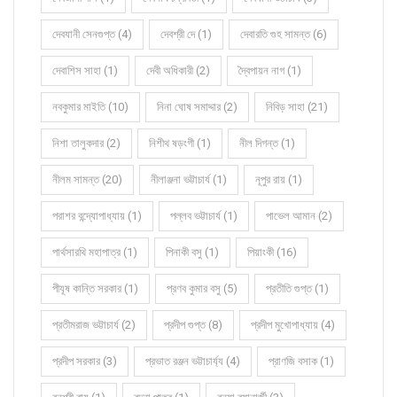
দেবযানী সেনগুপ্ত (4)
দেবশ্রী দে (1)
দেবারতি গুহ সামন্ত (6)
দেবাশিস সাহা (1)
দেবী অধিকারী (2)
দ্বৈপায়ন নাগ (1)
নবকুমার মাইতি (10)
নিনা ঘোষ সমাদ্দার (2)
নিবিড় সাহা (21)
নিশা তালুকদার (2)
নিশীথ ষড়ংগী (1)
নীল দিগন্ত (1)
নীলম সামন্ত (20)
নীলাঞ্জনা ভট্টাচার্য (1)
নূপুর রায় (1)
পরাশর বন্দ্যোপাধ্যায় (1)
পল্লব ভট্টাচার্য (1)
পাভেল আমান (2)
পার্থসারথি মহাপাত্র (1)
পিনাকী বসু (1)
পিয়াংকী (16)
পীযূষ কান্তি সরকার (1)
প্রণব কুমার বসু (5)
প্রতীতি গুপ্ত (1)
প্রতীমরাজ ভট্টাচার্য (2)
প্রদীপ গুপ্ত (8)
প্রদীপ মুখোপাধ্যায় (4)
প্রদীপ সরকার (3)
প্রভাত রঞ্জন ভট্টাচার্য্য (4)
প্রাণজি বসাক (1)