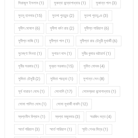
সিরাজুল ইসলাম (1)
সুকন্যা বন্দ্যোপাধ্যায় (1)
সুকান্ত পাল (3)
সুতনু হালদার (15)
সুতপা পুততুন্ড (2)
সুতপা পূততুণ্ড (3)
সুদীপ ঘোষাল (6)
সুদীপা বর্মণ রায় (2)
সুদীপ্ত পারিয়াল (6)
সুদীপ্ত মাজি (1)
সুদীপ্তা পাল (1)
সুদীপ্তা রায় চৌধুরী মুখার্জী (6)
সুদেষ্ণা সিনহা (1)
সুপায়ণ দাস (1)
সুবীর কুমার ভট্টাচার্য (1)
সুবীর সরকার (1)
সুব্রত সরকার (15)
সুমিত মোদক (4)
সুমিতা চৌধুরী (2)
সুমিতা পয়ড়্যা (1)
সুশান্ত সেন (8)
সূর্য নারায়ণ ঘোষ (1)
সোনালি (17)
সোমপ্রভা বন্দোপাধ্যায় (1)
সোমা পালিত ঘোষ (1)
সোমা মুখার্জী বাবলি (12)
স্বপ্ননীল বিশ্বাস (1)
স্বপ্না মজুমদার (3)
স্মরজিৎ দত্ত (4)
স্মার্ত পরিয়াল (3)
স্মার্ত পারিয়াল (1)
স্মৃতি শেখর মিত্র (1)