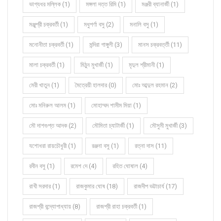
ভাগ্যধর মল্লিক (1)
মঙ্গলা দত্ত রিমি (1)
মঞ্জরী ব্যানার্জী (1)
মঞ্জুশ্রী চক্রবর্তী (1)
মধুপর্ণা বসু (2)
মনালি বসু (1)
মনোনীতা চক্রবর্তী (1)
মন্দিরা গাঙ্গুলী (3)
মানস চক্রবর্ত্তী (11)
মালা চক্রবর্তী (1)
মিঠুন মুখার্জী (1)
মৃদুল শ্রীমানী (1)
মেরী খাতুন (1)
মৈত্রেয়ী হালদার (0)
মোঃ আব্দুল রহমান (2)
মোঃ মনিরুল আলম (1)
মোহাম্মদ শামীম মিয়া (1)
মৌ দাশগুপ্ত আদক (2)
মৌমিতা চ্যাটার্জী (1)
মৌসুমী মুখার্জী (3)
যশোধরা রায়চৌধুরী (1)
রঞ্জনা বসু (1)
রত্না দাস (11)
রবীন বসু (1)
রমেশ দে (4)
রহিত ঘোষাল (4)
রাখী সরদার (1)
রাজকুমার ঘোষ (18)
রাজদীপ ভট্টাচার্য (17)
রাজশ্রী বন্দ্যোপাধ্যায় (8)
রাজশ্রী রাহা চক্রবর্তী (1)