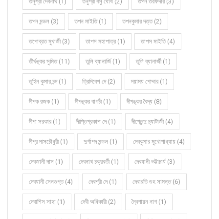
তনুশ্রী দেবনাথ (1)
তনুশ্রী বসু ঘোষ (2)
তপন তরফদার (3)
তপন মন্ডল (3)
তপন মাইতি (1)
তপনকুমার দত্ত (2)
তপোব্রত মুখার্জী (3)
তাপস মহাপাত্র (1)
তাপস মাইতি (4)
তীর্থঙ্কর সুমিত (11)
তুলি ব্যানার্জি (1)
তুলি ব্যানার্জী (1)
তুহিন কুমার চন্দ (1)
ত্রিদিবেশ দে (2)
দয়াময় পোদ্দার (1)
দীপক রজক (1)
দীপঙ্কর বাগচী (1)
দীপঙ্কর বৈদ্য (8)
দীপা সরকার (1)
দীপ্তিপ্রকাশ দে (1)
দীপ্তেন্দু চ্যাটার্জী (4)
দীপ্র দাসচৌধুরী (1)
দুর্গাপদ মন্ডল (1)
দেবকুমার মুখোপাধ্যায় (4)
দেবজানী দাস (1)
দেবনাথ চক্রবর্তী (1)
দেবযানী ভট্টাচার্য (3)
দেবযানী সেনগুপ্ত (4)
দেবশ্রী দে (1)
দেবারতি গুহ সামন্ত (6)
দেবাশিস সাহা (1)
দেবী অধিকারী (2)
দ্বৈপায়ন নাগ (1)