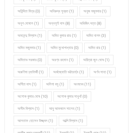
অনিন্দিতা মিত্র (0)
অনিরুদ্ধ সুব্রত (1)
অনুজ মজুমদার (1)
অনুপ ঘোষাল (1)
অন্নপূর্ণা দাস (8)
অভিজিৎ দত্ত (8)
অমলেন্দু বিশ্বাস (1)
অমিত কুমার রায় (1)
অমিত বাগল (3)
অমিত মজুমদার (1)
অমিত মুখোপাধ্যায় (0)
অমিত রায় (1)
অমিতাভ সরকার (0)
অরণ্য রহমান (1)
অরিত্রা জুন ঘোষ (1)
অরুণিমা চ্যাটার্জী (1)
অর্কজ্যোতি ভট্টাচার্য্য (1)
অর্ণব সাহা (1)
অর্পিতা দাস (1)
অলিপা বসু (1)
অংশুদেব (11)
অশোক কুমার ঘোষ (10)
অশোক কুমার সাধুখাঁ (0)
অসীম বিশ্বাস (1)
আবু আফজাল সালেহ (1)
আলতাফ হোসেন উজ্জ্বল (1)
আল্পি বিশ্বাস (1)
আশীষ কুমার চক্রবর্তী (11)
ইত্যাদি (1)
ইন্দ্রাণী ঘোষ (11)