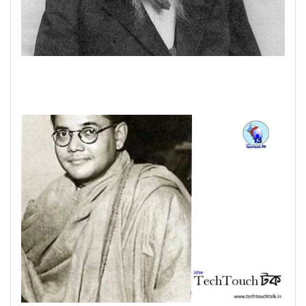
|| রাশিয়ান রসায়নবিদ দিমিত্রি ইভানোভিচ মেণ্ডেলিভ ||...