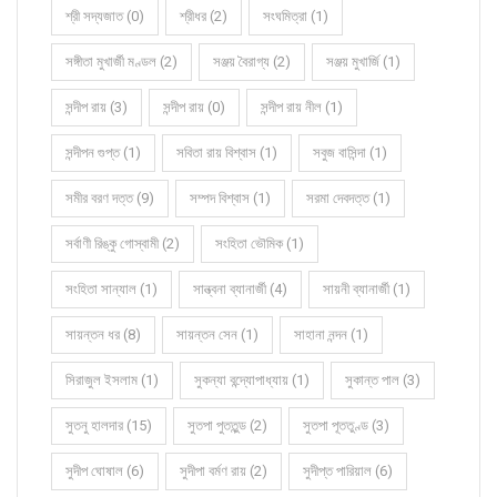
শ্রী সদ্যজাত (0)
শ্রীধর (2)
সংঘমিত্রা (1)
সঙ্গীতা মুখার্জী মণ্ডল (2)
সঞ্জয় বৈরাগ্য (2)
সঞ্জয় মুখার্জি (1)
সন্দীপ রায় (3)
সন্দীপ রায় (0)
সন্দীপ রায় নীল (1)
সন্দীপন গুপ্ত (1)
সবিতা রায় বিশ্বাস (1)
সবুজ বাসিন্দা (1)
সমীর বরণ দত্ত (9)
সম্পদ বিশ্বাস (1)
সরমা দেবদত্ত (1)
সর্বাণী রিঙ্কু গোস্বামী (2)
সংহিতা ভৌমিক (1)
সংহিতা সান্যাল (1)
সান্ত্বনা ব্যানার্জী (4)
সায়নী ব্যানার্জী (1)
সায়ন্তন ধর (8)
সায়ন্তন সেন (1)
সাহানা নন্দন (1)
সিরাজুল ইসলাম (1)
সুকন্যা বন্দ্যোপাধ্যায় (1)
সুকান্ত পাল (3)
সুতনু হালদার (15)
সুতপা পুততুন্ড (2)
সুতপা পূততুণ্ড (3)
সুদীপ ঘোষাল (6)
সুদীপা বর্মণ রায় (2)
সুদীপ্ত পারিয়াল (6)