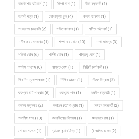
রামকিশোর ভট্টাচার্য (1)
রিম্পা নাথ (1)
রীতা চক্রবর্তী (1)
রূপালী দত্ত (1)
লোপামুদ্রা কুন্ডু (4)
শংকর হালদার (1)
শংকরনাথ চক্রবর্তী (2)
শমিত কর্মকার (1)
শমিতা ভট্টাচার্য (1)
শমীক জয় সেনগুপ্ত (1)
শম্পা রায় বোস (10)
শম্পা সামন্ত (3)
শর্মিলা ঘোষ (6)
শর্মিষ্ঠা ঘোষ (1)
শান্তনু ঘোষ (1)
শামীম নওয়াজ (0)
শাশ্বত বোস (1)
শিঞ্জিনী চ্যাটার্জী (1)
শিবাশিস মুখোপাধ্যায় (1)
শিশির আজম (1)
শীতল বিশ্বাস (3)
শুভঙ্কর চট্টোপাধ্যায় (6)
শুভঙ্কর পাল (1)
শুভদীপ চক্রবর্তী (1)
শুভময় মজুমদার (2)
শুভাঞ্জন চট্টোপাধ্যায় (1)
শুভায়ন চক্রবর্তী (2)
শুভাশিস সাহু (10)
শুভ্রকিশোর বিশ্বাস (1)
শুভ্রব্রত রায় (1)
শোভন মণ্ডল (1)
শ্যামল কুমার মিশ্র (1)
শ্রী অমিতাভ কর (2)