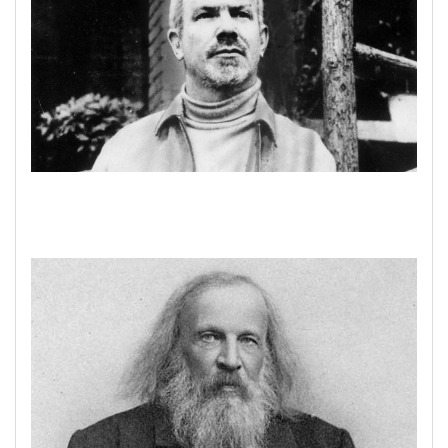
|| মহান চিকিৎসক নর্মান বেথুন: জন্মদিনে স্মরণলেখ ||...