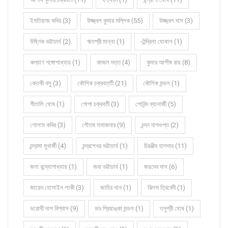
ইমতিয়াজ কবির (3)
উজ্জ্বল কুমার মল্লিক (55)
উজ্জ্বল দাস (3)
উষ্ণিক ভট্টাচার্য (2)
ঋতশ্রী মান্না (1)
ঐন্দ্রিলা ঘোষাল (1)
কল্যাণ গঙ্গোপাধ্যায় (1)
কাজল দত্ত (4)
কুমার আশীষ রায় (8)
কেতকী বসু (3)
কৌশিক চক্রবর্ত্তী (21)
কৌশিক মন্ডল (1)
গীতালি ঘোষ (1)
গোপা চক্রবর্তী (3)
গোবিন্দ ব্যানার্জী (5)
গোলাম কবির (3)
গৌতম সমাজদার (9)
চন্দন দাশগুপ্ত (2)
চন্দ্রমা মুখার্জী (4)
চন্দ্রশেখর ভট্টাচার্য (1)
চিরঞ্জীব হালদার (11)
জনা বন্দ্যোপাধ্যায় (1)
জবা ভট্টাচার্য (1)
জয়দেব দাস (6)
জায়েদ হোসাইন লাকী (3)
জাহির খান (1)
ঝিলম ত্রিবেদী (1)
ডরোথী দাশ বিশ্বাস (9)
ডাঃ প্রিয়াঙ্কা মন্ডল (1)
তনুশ্রী ঘোষ (1)