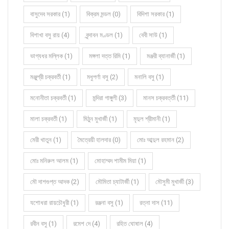
বাসুদেব সরকার (1)
বিক্রম মন্ডল (0)
বিদিশা সরকার (1)
বিশাখা বসু রায় (4)
বৃন্দাবন মণ্ডল (1)
বেবী সাউ (1)
ভাগ্যধর মল্লিক (1)
মঙ্গলা দত্ত রিমি (1)
মঞ্জরী ব্যানার্জী (1)
মঞ্জুশ্রী চক্রবর্তী (1)
মধুপর্ণা বসু (2)
মনালি বসু (1)
মনোনীতা চক্রবর্তী (1)
মন্দিরা গাঙ্গুলী (3)
মানস চক্রবর্ত্তী (11)
মালা চক্রবর্তী (1)
মিঠুন মুখার্জী (1)
মৃদুল শ্রীমানী (1)
মেরী খাতুন (1)
মৈত্রেয়ী হালদার (0)
মোঃ আব্দুল রহমান (2)
মোঃ মনিরুল আলম (1)
মোহাম্মদ শামীম মিয়া (1)
মৌ দাশগুপ্ত আদক (2)
মৌমিতা চ্যাটার্জী (1)
মৌসুমী মুখার্জী (3)
যশোধরা রায়চৌধুরী (1)
রঞ্জনা বসু (1)
রত্না দাস (11)
রবীন বসু (1)
রমেশ দে (4)
রহিত ঘোষাল (4)