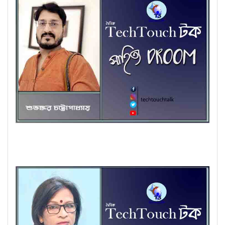
কবিতায় শুভঙ্কর চট্টোপাধ্যায়