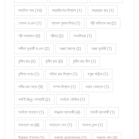
শুভাশিস সাহু (10)
শুভ্রকিশোর বিশ্বাস (1)
শুভ্রব্রত রায় (1)
শোভন মণ্ডল (1)
শ্যামল কুমার মিশ্র (1)
শ্রী অমিতাভ কর (2)
শ্রী সদ্যজাত (0)
শ্রীধর (2)
সংঘমিত্রা (1)
সঙ্গীতা মুখার্জী মণ্ডল (2)
সঞ্জয় বৈরাগ্য (2)
সঞ্জয় মুখার্জি (1)
সন্দীপ রায় (3)
সন্দীপ রায় (0)
সন্দীপ রায় নীল (1)
সন্দীপন গুপ্ত (1)
সবিতা রায় বিশ্বাস (1)
সবুজ বাসিন্দা (1)
সমীর বরণ দত্ত (9)
সম্পদ বিশ্বাস (1)
সরমা দেবদত্ত (1)
সর্বাণী রিঙ্কু গোস্বামী (2)
সংহিতা ভৌমিক (1)
সংহিতা সান্যাল (1)
সান্ত্বনা ব্যানার্জী (4)
সায়নী ব্যানার্জী (1)
সায়ন্তন ধর (8)
সায়ন্তন সেন (1)
সাহানা নন্দন (1)
সিরাজুল ইসলাম (1)
সুকন্যা বন্দ্যোপাধ্যায় (1)
সুকান্ত পাল (3)