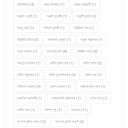
অগ্নিমিত্র (4)
অজয় বিশ্বাস (1)
অঞ্জনা চক্রবর্তী (1)
অঞ্জলি দে নন্দী (1)
অঞ্জলি মুখার্জী (7)
অঞ্জলী মুখার্জ (3)
অতনু বর্মন (1)
অনিতা মুখার্জী (1)
অনিন্দিতা নাথ (1)
অনিন্দিতা মিত্র (0)
অনিরুদ্ধ সুব্রত (1)
অনুজ মজুমদার (1)
অনুপ ঘোষাল (1)
অন্নপূর্ণা দাস (8)
অভিজিৎ দত্ত (8)
অমলেন্দু বিশ্বাস (1)
অমিত কুমার রায় (1)
অমিত বাগল (3)
অমিত মজুমদার (1)
অমিত মুখোপাধ্যায় (0)
অমিত রায় (1)
অমিতাভ সরকার (0)
অরণ্য রহমান (1)
অরিত্রা জুন ঘোষ (1)
অরুণিমা চ্যাটার্জী (1)
অর্কজ্যোতি ভট্টাচার্য্য (1)
অর্ণব সাহা (1)
অর্পিতা দাস (1)
অলিপা বসু (1)
অংশুদেব (11)
অশোক কুমার ঘোষ (10)
অশোক কুমার সাধুখাঁ (0)