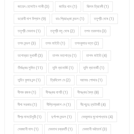
জায়েদ হোসাইন লাকী (3)
জাহির খান (1)
ঝিলম ত্রিবেদী (1)
ডরোথী দাশ বিশ্বাস (9)
ডাঃ প্রিয়াঙ্কা মন্ডল (1)
তনুশ্রী ঘোষ (1)
তনুশ্রী দেবনাথ (1)
তনুশ্রী বসু ঘোষ (2)
তপন তরফদার (3)
তপন মন্ডল (3)
তপন মাইতি (1)
তপনকুমার দত্ত (2)
তপোব্রত মুখার্জী (3)
তাপস মহাপাত্র (1)
তাপস মাইতি (4)
তীর্থঙ্কর সুমিত (11)
তুলি ব্যানার্জি (1)
তুলি ব্যানার্জী (1)
তুহিন কুমার চন্দ (1)
ত্রিদিবেশ দে (2)
দয়াময় পোদ্দার (1)
দীপক রজক (1)
দীপঙ্কর বাগচী (1)
দীপঙ্কর বৈদ্য (8)
দীপা সরকার (1)
দীপ্তিপ্রকাশ দে (1)
দীপ্তেন্দু চ্যাটার্জী (4)
দীপ্র দাসচৌধুরী (1)
দুর্গাপদ মন্ডল (1)
দেবকুমার মুখোপাধ্যায় (4)
দেবজানী দাস (1)
দেবনাথ চক্রবর্তী (1)
দেবযানী ভট্টাচার্য (3)