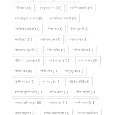
রাখী সরদার (1)
রাজকুমার ঘোষ (18)
রাজদীপ ভট্টাচার্য (17)
রাজশ্রী বন্দ্যোপাধ্যায় (8)
রাজশ্রী রাহা চক্রবর্তী (1)
রামকিশোর ভট্টাচার্য (1)
রিম্পা নাথ (1)
রীতা চক্রবর্তী (1)
রূপালী দত্ত (1)
লোপামুদ্রা কুন্ডু (4)
শংকর হালদার (1)
শংকরনাথ চক্রবর্তী (2)
শমিত কর্মকার (1)
শমিতা ভট্টাচার্য (1)
শমীক জয় সেনগুপ্ত (1)
শম্পা রায় বোস (10)
শম্পা সামন্ত (3)
শর্মিলা ঘোষ (6)
শর্মিষ্ঠা ঘোষ (1)
শান্তনু ঘোষ (1)
শামীম নওয়াজ (0)
শাশ্বত বোস (1)
শিঞ্জিনী চ্যাটার্জী (1)
শিবাশিস মুখোপাধ্যায় (1)
শিশির আজম (1)
শীতল বিশ্বাস (3)
শুভঙ্কর চট্টোপাধ্যায় (6)
শুভঙ্কর পাল (1)
শুভদীপ চক্রবর্তী (1)
শুভময় মজুমদার (2)
শুভাঞ্জন চট্টোপাধ্যায় (1)
শুভায়ন চক্রবর্তী (2)