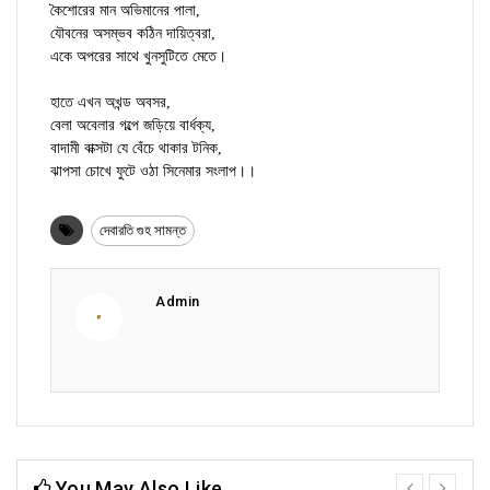
কৈশোরের মান অভিমানের পালা,
যৌবনের অসম্ভব কঠিন দায়িত্বরা,
একে অপরের সাথে খুনসুটিতে মেতে।
হাতে এখন অখন্ড অবসর,
বেলা অবেলার গল্পে জড়িয়ে বার্ধক্য,
বাদামী বাক্সটা যে বেঁচে থাকার টনিক,
ঝাপসা চোখে ফুটে ওঠা সিনেমার সংলাপ।।
দেবারতি গুহ সামন্ত
Admin
You May Also Like
prev