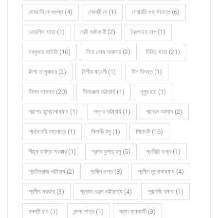
দেবযানী সেনগুপ্ত (4)
দেবশ্রী দে (1)
দেবারতি গুহ সামন্ত (6)
দেবাশিস সাহা (1)
দেবী অধিকারী (2)
দ্বৈপায়ন নাগ (1)
নবকুমার মাইতি (10)
নিনা ঘোষ সমাদ্দার (2)
নিবিড় সাহা (21)
নিশা তালুকদার (2)
নিশীথ ষড়ংগী (1)
নীল দিগন্ত (1)
নীলম সামন্ত (20)
নীলাঞ্জনা ভট্টাচার্য (1)
নূপুর রায় (1)
পরাশর বন্দ্যোপাধ্যায় (1)
পল্লব ভট্টাচার্য (1)
পাভেল আমান (2)
পার্থসারথি মহাপাত্র (1)
পিনাকী বসু (1)
পিয়াংকী (16)
পীযূষ কান্তি সরকার (1)
প্রণব কুমার বসু (5)
প্রতীতি গুপ্ত (1)
প্রতীমরাজ ভট্টাচার্য (2)
প্রদীপ গুপ্ত (8)
প্রদীপ মুখোপাধ্যায় (4)
প্রদীপ সরকার (3)
প্রভাত রঞ্জন ভট্টাচার্য্য (4)
প্রাণজি বসাক (1)
বনশ্রী রায় (1)
বন্দনা পাত্র (1)
বন্যা ব্যানার্জী (3)