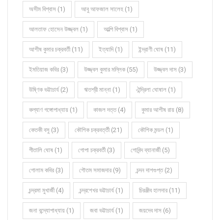
অসীম বিশ্বাস (1)
আবু আফজাল সালেহ (1)
আলতাফ হোসেন উজ্জ্বল (1)
আল্পি বিশ্বাস (1)
আশীষ কুমার চক্রবর্তী (11)
ইত্যাদি (1)
ইন্দ্রাণী ঘোষ (11)
ইমতিয়াজ কবির (3)
উজ্জ্বল কুমার মল্লিক (55)
উজ্জ্বল দাস (3)
উষ্ণিক ভট্টাচার্য (2)
ঋতশ্রী মান্না (1)
ঐন্দ্রিলা ঘোষাল (1)
কল্যাণ গঙ্গোপাধ্যায় (1)
কাজল দত্ত (4)
কুমার আশীষ রায় (8)
কেতকী বসু (3)
কৌশিক চক্রবর্ত্তী (21)
কৌশিক মন্ডল (1)
গীতালি ঘোষ (1)
গোপা চক্রবর্তী (3)
গোবিন্দ ব্যানার্জী (5)
গোলাম কবির (3)
গৌতম সমাজদার (9)
চন্দন দাশগুপ্ত (2)
চন্দ্রমা মুখার্জী (4)
চন্দ্রশেখর ভট্টাচার্য (1)
চিরঞ্জীব হালদার (11)
জনা বন্দ্যোপাধ্যায় (1)
জবা ভট্টাচার্য (1)
জয়দেব দাস (6)