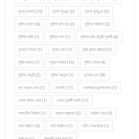
সুতনু হালদার (15)
সুতপা পুততুন্ড (2)
সুতপা পূততুণ্ড (3)
সুদীপ ঘোষাল (6)
সুদীপা বর্মণ রায় (2)
সুদীপ্ত পারিয়াল (6)
সুদীপ্ত মাজি (1)
সুদীপ্তা পাল (1)
সুদীপ্তা রায় চৌধুরী মুখার্জী (6)
সুদেষ্ণা সিনহা (1)
সুপায়ণ দাস (1)
সুবীর কুমার ভট্টাচার্য (1)
সুবীর সরকার (1)
সুব্রত সরকার (15)
সুমিত মোদক (4)
সুমিতা চৌধুরী (2)
সুমিতা পয়ড়্যা (1)
সুশান্ত সেন (8)
সূর্য নারায়ণ ঘোষ (1)
সোনালি (17)
সোমপ্রভা বন্দোপাধ্যায় (1)
সোমা পালিত ঘোষ (1)
সোমা মুখার্জী বাবলি (12)
স্বপ্ননীল বিশ্বাস (1)
স্বপ্না মজুমদার (3)
স্মরজিৎ দত্ত (4)
স্মার্ত পরিয়াল (3)
স্মার্ত পারিয়াল (1)
স্মৃতি শেখর মিত্র (1)
হাসি বসু (1)
হিমাদ্রী শেখর দাস (1)