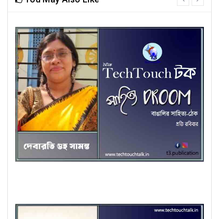
next
কবিতায় দেবারতি গুহ সামন্ত