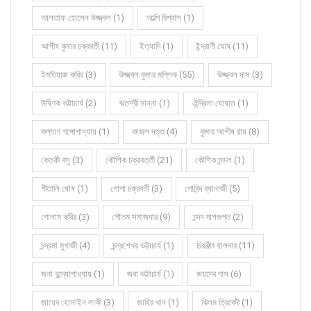
আলতাফ হোসেন উজ্জ্বল (1)
আল্পি বিশ্বাস (1)
আশীষ কুমার চক্রবর্তী (11)
ইত্যাদি (1)
ইন্দ্রাণী ঘোষ (11)
ইমতিয়াজ কবির (3)
উজ্জ্বল কুমার মল্লিক (55)
উজ্জ্বল দাস (3)
উষ্ণিক ভট্টাচার্য (2)
ঋতশ্রী মান্না (1)
ঐন্দ্রিলা ঘোষাল (1)
কল্যাণ গঙ্গোপাধ্যায় (1)
কাজল দত্ত (4)
কুমার আশীষ রায় (8)
কেতকী বসু (3)
কৌশিক চক্রবর্ত্তী (21)
কৌশিক মন্ডল (1)
গীতালি ঘোষ (1)
গোপা চক্রবর্তী (3)
গোবিন্দ ব্যানার্জী (5)
গোলাম কবির (3)
গৌতম সমাজদার (9)
চন্দন দাশগুপ্ত (2)
চন্দ্রমা মুখার্জী (4)
চন্দ্রশেখর ভট্টাচার্য (1)
চিরঞ্জীব হালদার (11)
জনা বন্দ্যোপাধ্যায় (1)
জবা ভট্টাচার্য (1)
জয়দেব দাস (6)
জায়েদ হোসাইন লাকী (3)
জাহির খান (1)
ঝিলম ত্রিবেদী (1)