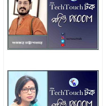
কবিতায় শুভঙ্কর চট্টোপাধ্যায়