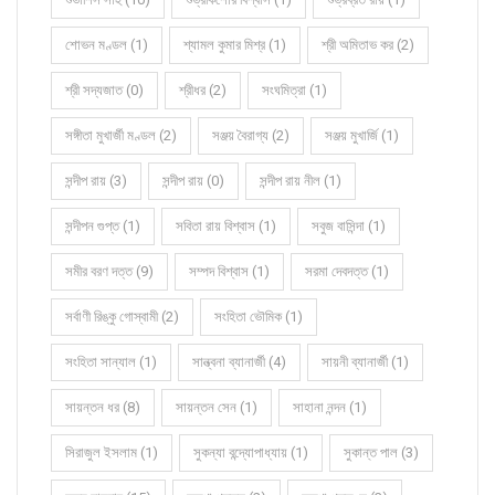
শোভন মণ্ডল (1)
শ্যামল কুমার মিশ্র (1)
শ্রী অমিতাভ কর (2)
শ্রী সদ্যজাত (0)
শ্রীধর (2)
সংঘমিত্রা (1)
সঙ্গীতা মুখার্জী মণ্ডল (2)
সঞ্জয় বৈরাগ্য (2)
সঞ্জয় মুখার্জি (1)
সন্দীপ রায় (3)
সন্দীপ রায় (0)
সন্দীপ রায় নীল (1)
সন্দীপন গুপ্ত (1)
সবিতা রায় বিশ্বাস (1)
সবুজ বাসিন্দা (1)
সমীর বরণ দত্ত (9)
সম্পদ বিশ্বাস (1)
সরমা দেবদত্ত (1)
সর্বাণী রিঙ্কু গোস্বামী (2)
সংহিতা ভৌমিক (1)
সংহিতা সান্যাল (1)
সান্ত্বনা ব্যানার্জী (4)
সায়নী ব্যানার্জী (1)
সায়ন্তন ধর (8)
সায়ন্তন সেন (1)
সাহানা নন্দন (1)
সিরাজুল ইসলাম (1)
সুকন্যা বন্দ্যোপাধ্যায় (1)
সুকান্ত পাল (3)