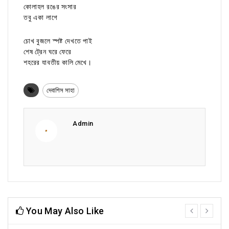
কোলাহল রঙের সংসার
তবু একা লাগে
চোখ বুজলে স্পষ্ট দেখতে পাই
শেষ ট্রেন ঘরে ফেরে
শহরের যাবতীয় কালি মেখে।
দেবাশিস সাহা
Admin
You May Also Like
prev
next