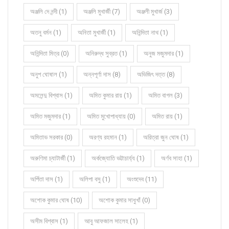
অঞ্জলি দে নন্দী (1)
অঞ্জলি মুখার্জী (7)
অঞ্জলী মুখার্জ (3)
অতনু বর্মন (1)
অনিতা মুখার্জী (1)
অনিন্দিতা নাথ (1)
অনিন্দিতা মিত্র (0)
অনিরুদ্ধ সুব্রত (1)
অনুজ মজুমদার (1)
অনুপ ঘোষাল (1)
অন্নপূর্ণা দাস (8)
অভিজিৎ দত্ত (8)
অমলেন্দু বিশ্বাস (1)
অমিত কুমার রায় (1)
অমিত বাগল (3)
অমিত মজুমদার (1)
অমিত মুখোপাধ্যায় (0)
অমিত রায় (1)
অমিতাভ সরকার (0)
অরণ্য রহমান (1)
অরিত্রা জুন ঘোষ (1)
অরুণিমা চ্যাটার্জী (1)
অর্কজ্যোতি ভট্টাচার্য্য (1)
অর্ণব সাহা (1)
অর্পিতা দাস (1)
অলিপা বসু (1)
অংশুদেব (11)
অশোক কুমার ঘোষ (10)
অশোক কুমার সাধুখাঁ (0)
অসীম বিশ্বাস (1)
আবু আফজাল সালেহ (1)