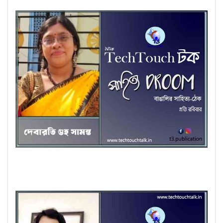
কবিতায় দেবারতি গুহ সামন্ত