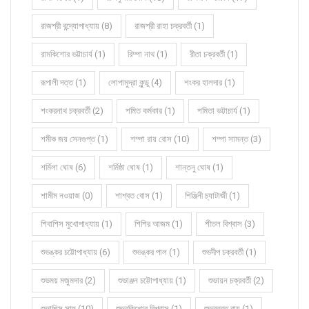
রাজশ্রী বন্দ্যোপাধ্যায় (8)
রাজশ্রী রাহা চক্রবর্তী (1)
রামকিশোর ভট্টাচার্য (1)
রিম্পা নাথ (1)
রীতা চক্রবর্তী (1)
রূপালী দত্ত (1)
লোপামুদ্রা কুন্ডু (4)
শংকর হালদার (1)
শংকরনাথ চক্রবর্তী (2)
শমিত কর্মকার (1)
শমিতা ভট্টাচার্য (1)
শমীক জয় সেনগুপ্ত (1)
শম্পা রায় বোস (10)
শম্পা সামন্ত (3)
শর্মিলা ঘোষ (6)
শর্মিষ্ঠা ঘোষ (1)
শান্তনু ঘোষ (1)
শামীম নওয়াজ (0)
শাশ্বত বোস (1)
শিঞ্জিনী চ্যাটার্জী (1)
শিবাশিস মুখোপাধ্যায় (1)
শিশির আজম (1)
শীতল বিশ্বাস (3)
শুভঙ্কর চট্টোপাধ্যায় (6)
শুভঙ্কর পাল (1)
শুভদীপ চক্রবর্তী (1)
শুভময় মজুমদার (2)
শুভাঞ্জন চট্টোপাধ্যায় (1)
শুভায়ন চক্রবর্তী (2)
শুভাশিস সাহু (10)
শুভ্রকিশোর বিশ্বাস (1)
শুভ্রব্রত রায় (1)