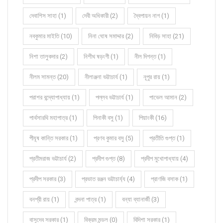
দেবাশিস সাহা (1)
দেবী অধিকারী (2)
দ্বৈপায়ন নাগ (1)
নবকুমার মাইতি (10)
নিনা ঘোষ সমাদ্দার (2)
নিবিড় সাহা (21)
নিশা তালুকদার (2)
নিশীথ ষড়ংগী (1)
নীল দিগন্ত (1)
নীলম সামন্ত (20)
নীলাঞ্জনা ভট্টাচার্য (1)
নূপুর রায় (1)
পরাশর বন্দ্যোপাধ্যায় (1)
পল্লব ভট্টাচার্য (1)
পাভেল আমান (2)
পার্থসারথি মহাপাত্র (1)
পিনাকী বসু (1)
পিয়াংকী (16)
পীযূষ কান্তি সরকার (1)
প্রণব কুমার বসু (5)
প্রতীতি গুপ্ত (1)
প্রতীমরাজ ভট্টাচার্য (2)
প্রদীপ গুপ্ত (8)
প্রদীপ মুখোপাধ্যায় (4)
প্রদীপ সরকার (3)
প্রভাত রঞ্জন ভট্টাচার্য্য (4)
প্রাণজি বসাক (1)
বনশ্রী রায় (1)
বন্দনা পাত্র (1)
বন্যা ব্যানার্জী (3)
বাসুদেব সরকার (1)
বিক্রম মন্ডল (0)
বিদিশা সরকার (1)