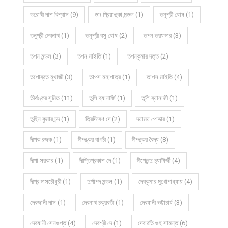
ডরোথী দাশ বিশ্বাস (9)
ডাঃ প্রিয়াঙ্কা মন্ডল (1)
তনুশ্রী ঘোষ (1)
তনুশ্রী দেবনাথ (1)
তনুশ্রী বসু ঘোষ (2)
তপন তরফদার (3)
তপন মন্ডল (3)
তপন মাইতি (1)
তপনকুমার দত্ত (2)
তপোব্রত মুখার্জী (3)
তাপস মহাপাত্র (1)
তাপস মাইতি (4)
তীর্থঙ্কর সুমিত (11)
তুলি ব্যানার্জি (1)
তুলি ব্যানার্জী (1)
তুহিন কুমার চন্দ (1)
ত্রিদিবেশ দে (2)
দয়াময় পোদ্দার (1)
দীপক রজক (1)
দীপঙ্কর বাগচী (1)
দীপঙ্কর বৈদ্য (8)
দীপা সরকার (1)
দীপ্তিপ্রকাশ দে (1)
দীপ্তেন্দু চ্যাটার্জী (4)
দীপ্র দাসচৌধুরী (1)
দুর্গাপদ মন্ডল (1)
দেবকুমার মুখোপাধ্যায় (4)
দেবজানী দাস (1)
দেবনাথ চক্রবর্তী (1)
দেবযানী ভট্টাচার্য (3)
দেবযানী সেনগুপ্ত (4)
দেবশ্রী দে (1)
দেবারতি গুহ সামন্ত (6)