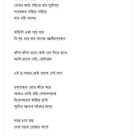
খেলার মাঠে গড়িয়ে যায় সূর্যাস্ত
অন্ধকার সরিয়ে সরিয়ে
হাত ধরি লালের
বাড়িটা একা হয়ে যায়
নি:স্ব হয়ে যায় লালের আত্মীয়স্বজন
কাঁপা কাঁপা হাতে কেউ যেন লিখে রাখে
আমি ভালো নেই, মোটারাম
এই দু:সময়ে কেউ ভালো নেই লাল
রক্তাক্ত ভোর কাঁধে করে
আজও ফেরি করি সেবাশুশ্রূষা
বিকেলগুলো জমিয়ে রাখি
স্মৃতির আল্পনা আঁকার জন্য
সময় চলে যায়
দেখা হয়না তোমার সংগে