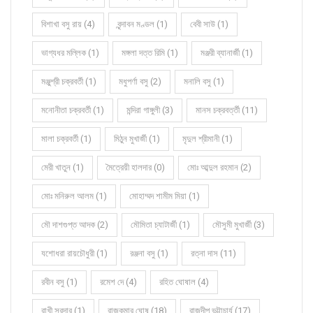
বিশাখা বসু রায় (4)
বৃন্দাবন মণ্ডল (1)
বেবী সাউ (1)
ভাগ্যধর মল্লিক (1)
মঙ্গলা দত্ত রিমি (1)
মঞ্জরী ব্যানার্জী (1)
মঞ্জুশ্রী চক্রবর্তী (1)
মধুপর্ণা বসু (2)
মনালি বসু (1)
মনোনীতা চক্রবর্তী (1)
মন্দিরা গাঙ্গুলী (3)
মানস চক্রবর্ত্তী (11)
মালা চক্রবর্তী (1)
মিঠুন মুখার্জী (1)
মৃদুল শ্রীমানী (1)
মেরী খাতুন (1)
মৈত্রেয়ী হালদার (0)
মোঃ আব্দুল রহমান (2)
মোঃ মনিরুল আলম (1)
মোহাম্মদ শামীম মিয়া (1)
মৌ দাশগুপ্ত আদক (2)
মৌমিতা চ্যাটার্জী (1)
মৌসুমী মুখার্জী (3)
যশোধরা রায়চৌধুরী (1)
রঞ্জনা বসু (1)
রত্না দাস (11)
রবীন বসু (1)
রমেশ দে (4)
রহিত ঘোষাল (4)
রাখী সরদার (1)
রাজকুমার ঘোষ (18)
রাজদীপ ভট্টাচার্য (17)