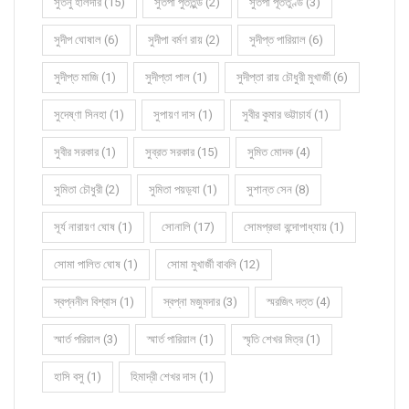
সুতনু হালদার (15)
সুতপা পুততুন্ড (2)
সুতপা পূততুণ্ড (3)
সুদীপ ঘোষাল (6)
সুদীপা বর্মণ রায় (2)
সুদীপ্ত পারিয়াল (6)
সুদীপ্ত মাজি (1)
সুদীপ্তা পাল (1)
সুদীপ্তা রায় চৌধুরী মুখার্জী (6)
সুদেষ্ণা সিনহা (1)
সুপায়ণ দাস (1)
সুবীর কুমার ভট্টাচার্য (1)
সুবীর সরকার (1)
সুব্রত সরকার (15)
সুমিত মোদক (4)
সুমিতা চৌধুরী (2)
সুমিতা পয়ড়্যা (1)
সুশান্ত সেন (8)
সূর্য নারায়ণ ঘোষ (1)
সোনালি (17)
সোমপ্রভা বন্দোপাধ্যায় (1)
সোমা পালিত ঘোষ (1)
সোমা মুখার্জী বাবলি (12)
স্বপ্ননীল বিশ্বাস (1)
স্বপ্না মজুমদার (3)
স্মরজিৎ দত্ত (4)
স্মার্ত পরিয়াল (3)
স্মার্ত পারিয়াল (1)
স্মৃতি শেখর মিত্র (1)
হাসি বসু (1)
হিমাদ্রী শেখর দাস (1)