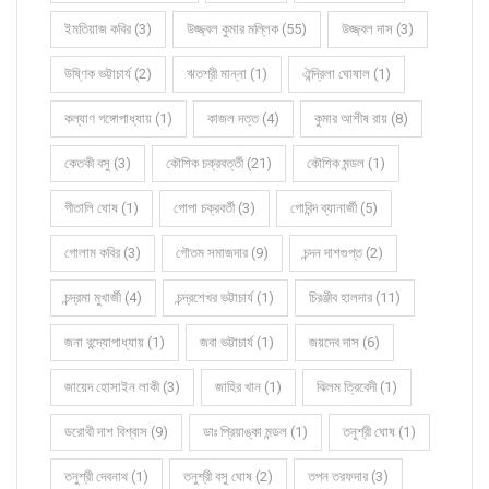
ইমতিয়াজ কবির (3)
উজ্জ্বল কুমার মল্লিক (55)
উজ্জ্বল দাস (3)
উষ্ণিক ভট্টাচার্য (2)
ঋতশ্রী মান্না (1)
ঐন্দ্রিলা ঘোষাল (1)
কল্যাণ গঙ্গোপাধ্যায় (1)
কাজল দত্ত (4)
কুমার আশীষ রায় (8)
কেতকী বসু (3)
কৌশিক চক্রবর্ত্তী (21)
কৌশিক মন্ডল (1)
গীতালি ঘোষ (1)
গোপা চক্রবর্তী (3)
গোবিন্দ ব্যানার্জী (5)
গোলাম কবির (3)
গৌতম সমাজদার (9)
চন্দন দাশগুপ্ত (2)
চন্দ্রমা মুখার্জী (4)
চন্দ্রশেখর ভট্টাচার্য (1)
চিরঞ্জীব হালদার (11)
জনা বন্দ্যোপাধ্যায় (1)
জবা ভট্টাচার্য (1)
জয়দেব দাস (6)
জায়েদ হোসাইন লাকী (3)
জাহির খান (1)
ঝিলম ত্রিবেদী (1)
ডরোথী দাশ বিশ্বাস (9)
ডাঃ প্রিয়াঙ্কা মন্ডল (1)
তনুশ্রী ঘোষ (1)
তনুশ্রী দেবনাথ (1)
তনুশ্রী বসু ঘোষ (2)
তপন তরফদার (3)