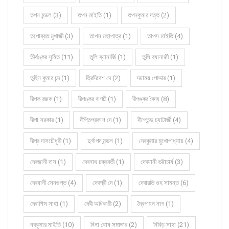
তপন মন্ডল (3)
তপন মাইতি (1)
তপনকুমার দত্ত (2)
তপোব্রত মুখার্জী (3)
তাপস মহাপাত্র (1)
তাপস মাইতি (4)
তীর্থঙ্কর সুমিত (11)
তুলি ব্যানার্জি (1)
তুলি ব্যানার্জী (1)
তুহিন কুমার চন্দ (1)
ত্রিদিবেশ দে (2)
দয়াময় পোদ্দার (1)
দীপক রজক (1)
দীপঙ্কর বাগচী (1)
দীপঙ্কর বৈদ্য (8)
দীপা সরকার (1)
দীপ্তিপ্রকাশ দে (1)
দীপ্তেন্দু চ্যাটার্জী (4)
দীপ্র দাসচৌধুরী (1)
দুর্গাপদ মন্ডল (1)
দেবকুমার মুখোপাধ্যায় (4)
দেবজানী দাস (1)
দেবনাথ চক্রবর্তী (1)
দেবযানী ভট্টাচার্য (3)
দেবযানী সেনগুপ্ত (4)
দেবশ্রী দে (1)
দেবারতি গুহ সামন্ত (6)
দেবাশিস সাহা (1)
দেবী অধিকারী (2)
দ্বৈপায়ন নাগ (1)
নবকুমার মাইতি (10)
নিনা ঘোষ সমাদ্দার (2)
নিবিড় সাহা (21)