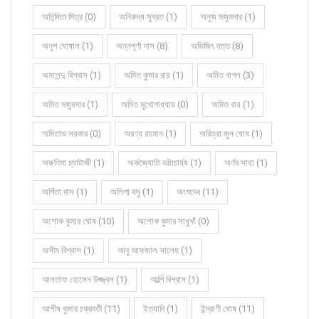
অনিন্দিতা মিত্র (0)
অনিরুদ্ধ সুব্রত (1)
অনুজ মজুমদার (1)
অনুপ ঘোষাল (1)
অন্নপূর্ণা দাস (8)
অভিজিৎ দত্ত (8)
অমলেন্দু বিশ্বাস (1)
অমিত কুমার রায় (1)
অমিত বাগল (3)
অমিত মজুমদার (1)
অমিত মুখোপাধ্যায় (0)
অমিত রায় (1)
অমিতাভ সরকার (0)
অরণ্য রহমান (1)
অরিত্রা জুন ঘোষ (1)
অরুণিমা চ্যাটার্জী (1)
অর্কজ্যোতি ভট্টাচার্য্য (1)
অর্ণব সাহা (1)
অর্পিতা দাস (1)
অলিপা বসু (1)
অংশুদেব (11)
অশোক কুমার ঘোষ (10)
অশোক কুমার সাধুখাঁ (0)
অসীম বিশ্বাস (1)
আবু আফজাল সালেহ (1)
আলতাফ হোসেন উজ্জ্বল (1)
আল্পি বিশ্বাস (1)
আশীষ কুমার চক্রবর্তী (11)
ইত্যাদি (1)
ইন্দ্রাণী ঘোষ (11)