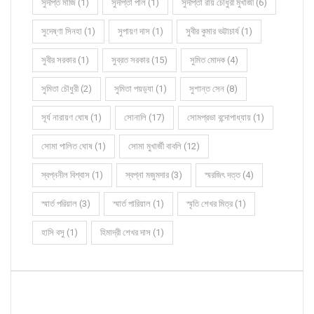
সুদীপ্ত মাজি (1)
সুদীপ্তা পাল (1)
সুদীপ্তা রায় চৌধুরী মুখার্জী (6)
সুদেষ্ণা সিনহা (1)
সুপায়ণ দাস (1)
সুবীর কুমার ভট্টাচার্য (1)
সুবীর সরকার (1)
সুব্রত সরকার (15)
সুমিত মোদক (4)
সুমিতা চৌধুরী (2)
সুমিতা পয়ড়্যা (1)
সুশান্ত সেন (8)
সূর্য নারায়ণ ঘোষ (1)
সোনালি (17)
সোমপ্রভা বন্দোপাধ্যায় (1)
সোমা পালিত ঘোষ (1)
সোমা মুখার্জী বাবলি (12)
স্বপ্ননীল বিশ্বাস (1)
স্বপ্না মজুমদার (3)
স্মরজিৎ দত্ত (4)
স্মার্ত পরিয়াল (3)
স্মার্ত পারিয়াল (1)
স্মৃতি শেখর মিত্র (1)
হাসি বসু (1)
হিমাদ্রী শেখর দাস (1)