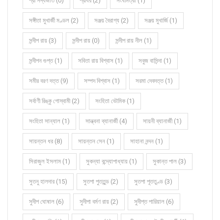
শ্রী সদ্যজাত (0)
শ্রীধর (2)
সংঘমিত্রা (1)
সঙ্গীতা মুখার্জী মণ্ডল (2)
সঞ্জয় বৈরাগ্য (2)
সঞ্জয় মুখার্জি (1)
সন্দীপ রায় (3)
সন্দীপ রায় (0)
সন্দীপ রায় নীল (1)
সন্দীপন গুপ্ত (1)
সবিতা রায় বিশ্বাস (1)
সবুজ বাসিন্দা (1)
সমীর বরণ দত্ত (9)
সম্পদ বিশ্বাস (1)
সরমা দেবদত্ত (1)
সর্বাণী রিঙ্কু গোস্বামী (2)
সংহিতা ভৌমিক (1)
সংহিতা সান্যাল (1)
সান্ত্বনা ব্যানার্জী (4)
সায়নী ব্যানার্জী (1)
সায়ন্তন ধর (8)
সায়ন্তন সেন (1)
সাহানা নন্দন (1)
সিরাজুল ইসলাম (1)
সুকন্যা বন্দ্যোপাধ্যায় (1)
সুকান্ত পাল (3)
সুতনু হালদার (15)
সুতপা পুততুন্ড (2)
সুতপা পূততুণ্ড (3)
সুদীপ ঘোষাল (6)
সুদীপা বর্মণ রায় (2)
সুদীপ্ত পারিয়াল (6)