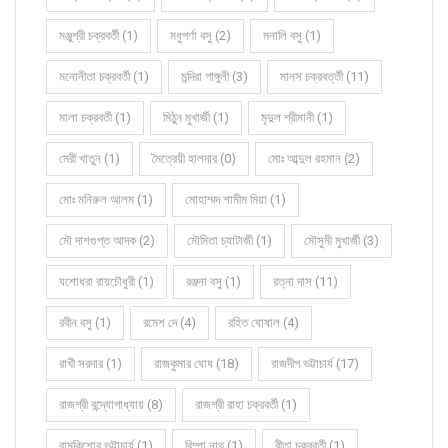
মঞ্জুশ্রী চক্রবর্তী (1)
মধুপর্ণা বসু (2)
মনালি বসু (1)
মনোনীতা চক্রবর্তী (1)
মন্দিরা গাঙ্গুলী (3)
মানস চক্রবর্ত্তী (11)
মালা চক্রবর্তী (1)
মিঠুন মুখার্জী (1)
মৃদুল শ্রীমানী (1)
মেরী খাতুন (1)
মৈত্রেয়ী হালদার (0)
মোঃ আব্দুল রহমান (2)
মোঃ মনিরুল আলম (1)
মোহাম্মদ শামীম মিয়া (1)
মৌ দাশগুপ্ত আদক (2)
মৌমিতা চ্যাটার্জী (1)
মৌসুমী মুখার্জী (3)
যশোধরা রায়চৌধুরী (1)
রঞ্জনা বসু (1)
রত্না দাস (11)
রবীন বসু (1)
রমেশ দে (4)
রহিত ঘোষাল (4)
রাখী সরদার (1)
রাজকুমার ঘোষ (18)
রাজদীপ ভট্টাচার্য (17)
রাজশ্রী বন্দ্যোপাধ্যায় (8)
রাজশ্রী রাহা চক্রবর্তী (1)
রামকিশোর ভট্টাচার্য (1)
রিম্পা নাথ (1)
রীতা চক্রবর্তী (1)