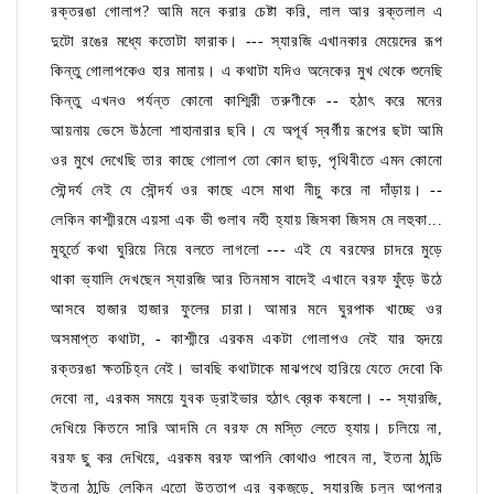
রক্তরঙা গোলাপ? আমি মনে করার চেষ্টা করি, লাল আর রক্তলাল এ
দুটো রঙের মধ্যে কতোটা ফারাক। --- স্যারজি এখানকার মেয়েদের রূপ
কিন্তু গোলাপকেও হার মানায়। এ কথাটা যদিও অনেকের মুখ থেকে শুনেছি
কিন্তু এখনও পর্যন্ত কোনো কাশ্মিরী তরুণীকে -- হঠাৎ করে মনের
আয়নায় ভেসে উঠলো শাহানারার ছবি। যে অপূর্ব স্বর্গীয় রূপের ছটা আমি
ওর মুখে দেখেছি তার কাছে গোলাপ তো কোন ছাড়, পৃথিবীতে এমন কোনো
সৌন্দর্য নেই যে সৌন্দর্য ওর কাছে এসে মাথা নীচু করে না দাঁড়ায়। --
লেকিন কাশ্মীরমে এয়সা এক ভী গুলাব নহী হ্যায় জিসকা জিসম মে লহুকা...
মুহূর্তে কথা ঘুরিয়ে নিয়ে বলতে লাগলো --- এই যে বরফের চাদরে মুড়ে
থাকা ভ্যালি দেখছেন স্যারজি আর তিনমাস বাদেই এখানে বরফ ফুঁড়ে উঠে
আসবে হাজার হাজার ফুলের চারা। আমার মনে ঘুরপাক খাচ্ছে ওর
অসমাপ্ত কথাটা, - কাশ্মীরে এরকম একটা গোলাপও নেই যার হৃদয়ে
রক্তরঙা ক্ষতচিহ্ন নেই। ভাবছি কথাটাকে মাঝপথে হারিয়ে যেতে দেবো কি
দেবো না, এরকম সময়ে যুবক ড্রাইভার হঠাৎ ব্রেক কষলো। -- স্যারজি,
দেখিয়ে কিতনে সারি আদমি নে বরফ মে মস্তি লেতে হ্যায়। চলিয়ে না,
বরফ ছু কর দেখিয়ে, এরকম বরফ আপনি কোথাও পাবেন না, ইতনা ঠান্ডি
ইতনা ঠান্ডি লেকিন এতো উত্তাপ এর বুকজুড়ে, স্যারজি চলুন আপনার