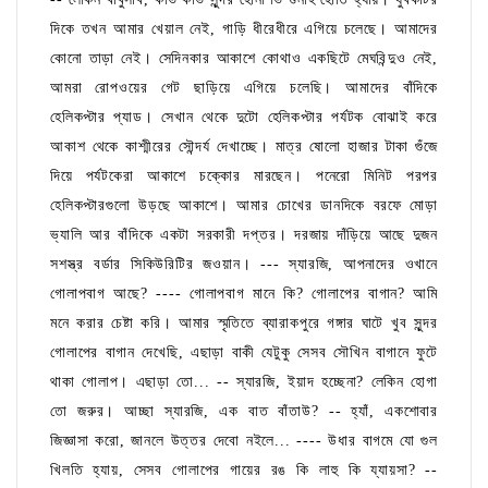
দিকে তখন আমার খেয়াল নেই, গাড়ি ধীরেধীরে এগিয়ে চলেছে। আমাদের
কোনো তাড়া নেই। সেদিনকার আকাশে কোথাও একছিটে মেঘবিন্দুও নেই,
আমরা রোপওয়ের গেট ছাড়িয়ে এগিয়ে চলেছি। আমাদের বাঁদিকে
হেলিকপ্টার প্যাড। সেখান থেকে দুটো হেলিকপ্টার পর্যটক বোঝাই করে
আকাশ থেকে কাশ্মীরের সৌন্দর্য দেখাচ্ছে। মাত্র ষোলো হাজার টাকা গুঁজে
দিয়ে পর্যটকেরা আকাশে চক্কোর মারছেন। পনেরো মিনিট পরপর
হেলিকপ্টারগুলো উড়ছে আকাশে। আমার চোখের ডানদিকে বরফে মোড়া
ভ্যালি আর বাঁদিকে একটা সরকারী দপ্তর। দরজায় দাঁড়িয়ে আছে দুজন
সশস্ত্র বর্ডার সিকিউরিটির জওয়ান। --- স্যারজি, আপনাদের ওখানে
গোলাপবাগ আছে? ---- গোলাপবাগ মানে কি? গোলাপের বাগান? আমি
মনে করার চেষ্টা করি। আমার স্মৃতিতে ব্যারাকপুরে গঙ্গার ঘাটে খুব সুন্দর
গোলাপের বাগান দেখেছি, এছাড়া বাকী যেটুকু সেসব সৌখিন বাগানে ফুটে
থাকা গোলাপ। এছাড়া তো... -- স্যারজি, ইয়াদ হচ্ছেনা? লেকিন হোগা
তো জরুর। আচ্ছা স্যারজি, এক বাত বাঁতাউ? -- হ্যাঁ, একশোবার
জিজ্ঞাসা করো, জানলে উত্তর দেবো নইলে... ---- উধার বাগমে যো গুল
খিলতি হ্যায়, সেসব গোলাপের গায়ের রঙ কি লাহু কি য্যায়সা? --