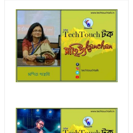
রূপচর্চা (ধারাবাহিক) মন্দিরা গাঙ্গুলী