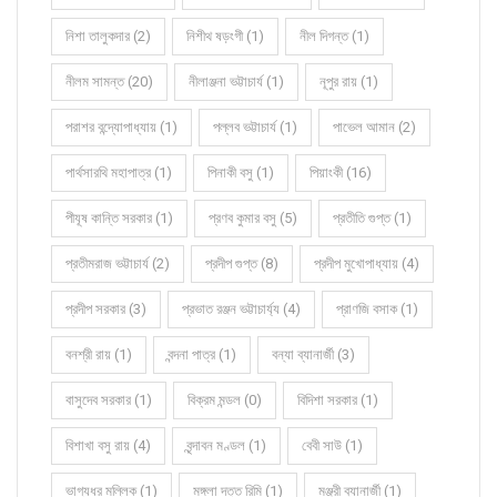
নিশা তালুকদার (2)
নিশীথ ষড়ংগী (1)
নীল দিগন্ত (1)
নীলম সামন্ত (20)
নীলাঞ্জনা ভট্টাচার্য (1)
নূপুর রায় (1)
পরাশর বন্দ্যোপাধ্যায় (1)
পল্লব ভট্টাচার্য (1)
পাভেল আমান (2)
পার্থসারথি মহাপাত্র (1)
পিনাকী বসু (1)
পিয়াংকী (16)
পীযূষ কান্তি সরকার (1)
প্রণব কুমার বসু (5)
প্রতীতি গুপ্ত (1)
প্রতীমরাজ ভট্টাচার্য (2)
প্রদীপ গুপ্ত (8)
প্রদীপ মুখোপাধ্যায় (4)
প্রদীপ সরকার (3)
প্রভাত রঞ্জন ভট্টাচার্য্য (4)
প্রাণজি বসাক (1)
বনশ্রী রায় (1)
বন্দনা পাত্র (1)
বন্যা ব্যানার্জী (3)
বাসুদেব সরকার (1)
বিক্রম মন্ডল (0)
বিদিশা সরকার (1)
বিশাখা বসু রায় (4)
বৃন্দাবন মণ্ডল (1)
বেবী সাউ (1)
ভাগ্যধর মল্লিক (1)
মঙ্গলা দত্ত রিমি (1)
মঞ্জরী ব্যানার্জী (1)