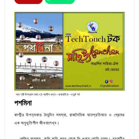
অথ শ্রী উপন্যাস কথা-তে প্রদীপ গুপ্ত - ধারাবাহিক - চতুর্থ পর্ব
পশমিনা
কাশ্মীর উপত্যকার দৈনন্দিন সমস্যা, রাজনৈতিক ঘাতপ্রতিঘাত ও প্রেমের
এক অনুভূতিশীল জীবনালেখ্য।
-- লেকিন বাবুসাব, কভি কভি সুন্দর হোনা ভি গুনাহ হোতি হ্যায়। যুবকটির