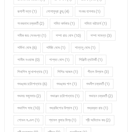
রূপালী দত্ত (1)
লোপামুদ্রা কুন্ডু (4)
শংকর হালদার (1)
শংকরনাথ চক্রবর্তী (2)
শমিত কর্মকার (1)
শমিতা ভট্টাচার্য (1)
শমীক জয় সেনগুপ্ত (1)
শম্পা রায় বোস (10)
শম্পা সামন্ত (3)
শর্মিলা ঘোষ (6)
শর্মিষ্ঠা ঘোষ (1)
শান্তনু ঘোষ (1)
শামীম নওয়াজ (0)
শাশ্বত বোস (1)
শিঞ্জিনী চ্যাটার্জী (1)
শিবাশিস মুখোপাধ্যায় (1)
শিশির আজম (1)
শীতল বিশ্বাস (3)
শুভঙ্কর চট্টোপাধ্যায় (6)
শুভঙ্কর পাল (1)
শুভদীপ চক্রবর্তী (1)
শুভময় মজুমদার (2)
শুভাঞ্জন চট্টোপাধ্যায় (1)
শুভায়ন চক্রবর্তী (2)
শুভাশিস সাহু (10)
শুভ্রকিশোর বিশ্বাস (1)
শুভ্রব্রত রায় (1)
শোভন মণ্ডল (1)
শ্যামল কুমার মিশ্র (1)
শ্রী অমিতাভ কর (2)