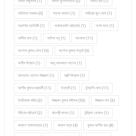
অমিত মজুমদার (1)
অমিত মুখোপাধ্যায় (0)
অমিত রায় (1)
অমিতাভ সরকার (0)
অরণ্য রহমান (1)
অরিত্রা জুন ঘোষ (1)
অরুণিমা চ্যাটার্জী (1)
অর্কজ্যোতি ভট্টাচার্য্য (1)
অর্ণব সাহা (1)
অর্পিতা দাস (1)
অলিপা বসু (1)
অংশুদেব (11)
অশোক কুমার ঘোষ (10)
অশোক কুমার সাধুখাঁ (0)
অসীম বিশ্বাস (1)
আবু আফজাল সালেহ (1)
আলতাফ হোসেন উজ্জ্বল (1)
আল্পি বিশ্বাস (1)
আশীষ কুমার চক্রবর্তী (11)
ইত্যাদি (1)
ইন্দ্রাণী ঘোষ (11)
ইমতিয়াজ কবির (3)
উজ্জ্বল কুমার মল্লিক (55)
উজ্জ্বল দাস (3)
উষ্ণিক ভট্টাচার্য (2)
ঋতশ্রী মান্না (1)
ঐন্দ্রিলা ঘোষাল (1)
কল্যাণ গঙ্গোপাধ্যায় (1)
কাজল দত্ত (4)
কুমার আশীষ রায় (8)