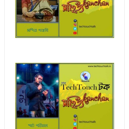
রূপচর্চা (ধারাবাহিক) মন্দিরা গাঙ্গুলী