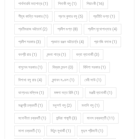
পার্থসারথি মহাপাত্র (1)
পিনাকী বসু (1)
পিয়াংকী (16)
পীযূষ কান্তি সরকার (1)
প্রণব কুমার বসু (5)
প্রতীতি গুপ্ত (1)
প্রতীমরাজ ভট্টাচার্য (2)
প্রদীপ গুপ্ত (8)
প্রদীপ মুখোপাধ্যায় (4)
প্রদীপ সরকার (3)
প্রভাত রঞ্জন ভট্টাচার্য্য (4)
প্রাণজি বসাক (1)
বনশ্রী রায় (1)
বন্দনা পাত্র (1)
বন্যা ব্যানার্জী (3)
বাসুদেব সরকার (1)
বিক্রম মন্ডল (0)
বিদিশা সরকার (1)
বিশাখা বসু রায় (4)
বৃন্দাবন মণ্ডল (1)
বেবী সাউ (1)
ভাগ্যধর মল্লিক (1)
মঙ্গলা দত্ত রিমি (1)
মঞ্জরী ব্যানার্জী (1)
মঞ্জুশ্রী চক্রবর্তী (1)
মধুপর্ণা বসু (2)
মনালি বসু (1)
মনোনীতা চক্রবর্তী (1)
মন্দিরা গাঙ্গুলী (3)
মানস চক্রবর্ত্তী (11)
মালা চক্রবর্তী (1)
মিঠুন মুখার্জী (1)
মৃদুল শ্রীমানী (1)