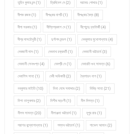
তুহিন কুমার চন্দ (1)
ত্রিদিবেশ দে (2)
দয়াময় পোদ্দার (1)
দীপক রজক (1)
দীপঙ্কর বাগচী (1)
দীপঙ্কর বৈদ্য (8)
দীপা সরকার (1)
দীপ্তিপ্রকাশ দে (1)
দীপ্তেন্দু চ্যাটার্জী (4)
দীপ্র দাসচৌধুরী (1)
দুর্গাপদ মন্ডল (1)
দেবকুমার মুখোপাধ্যায় (4)
দেবজানী দাস (1)
দেবনাথ চক্রবর্তী (1)
দেবযানী ভট্টাচার্য (3)
দেবযানী সেনগুপ্ত (4)
দেবশ্রী দে (1)
দেবারতি গুহ সামন্ত (6)
দেবাশিস সাহা (1)
দেবী অধিকারী (2)
দ্বৈপায়ন নাগ (1)
নবকুমার মাইতি (10)
নিনা ঘোষ সমাদ্দার (2)
নিবিড় সাহা (21)
নিশা তালুকদার (2)
নিশীথ ষড়ংগী (1)
নীল দিগন্ত (1)
নীলম সামন্ত (20)
নীলাঞ্জনা ভট্টাচার্য (1)
নূপুর রায় (1)
পরাশর বন্দ্যোপাধ্যায় (1)
পল্লব ভট্টাচার্য (1)
পাভেল আমান (2)