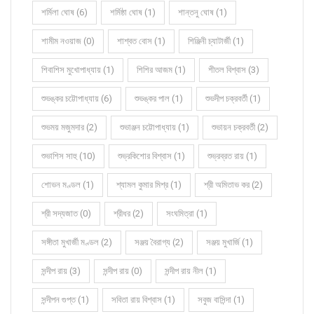
শর্মিলা ঘোষ (6)
শর্মিষ্ঠা ঘোষ (1)
শান্তনু ঘোষ (1)
শামীম নওয়াজ (0)
শাশ্বত বোস (1)
শিঞ্জিনী চ্যাটার্জী (1)
শিবাশিস মুখোপাধ্যায় (1)
শিশির আজম (1)
শীতল বিশ্বাস (3)
শুভঙ্কর চট্টোপাধ্যায় (6)
শুভঙ্কর পাল (1)
শুভদীপ চক্রবর্তী (1)
শুভময় মজুমদার (2)
শুভাঞ্জন চট্টোপাধ্যায় (1)
শুভায়ন চক্রবর্তী (2)
শুভাশিস সাহু (10)
শুভ্রকিশোর বিশ্বাস (1)
শুভ্রব্রত রায় (1)
শোভন মণ্ডল (1)
শ্যামল কুমার মিশ্র (1)
শ্রী অমিতাভ কর (2)
শ্রী সদ্যজাত (0)
শ্রীধর (2)
সংঘমিত্রা (1)
সঙ্গীতা মুখার্জী মণ্ডল (2)
সঞ্জয় বৈরাগ্য (2)
সঞ্জয় মুখার্জি (1)
সন্দীপ রায় (3)
সন্দীপ রায় (0)
সন্দীপ রায় নীল (1)
সন্দীপন গুপ্ত (1)
সবিতা রায় বিশ্বাস (1)
সবুজ বাসিন্দা (1)