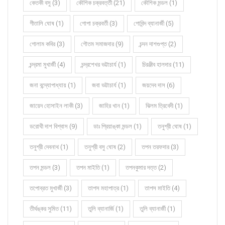
কেতকী বসু (3)
কৌশিক চক্রবর্ত্তী (21)
কৌশিক মন্ডল (1)
গীতালি ঘোষ (1)
গোপা চক্রবর্তী (3)
গোবিন্দ ব্যানার্জী (5)
গোলাম কবির (3)
গৌতম সমাজদার (9)
চন্দন দাশগুপ্ত (2)
চন্দ্রমা মুখার্জী (4)
চন্দ্রশেখর ভট্টাচার্য (1)
চিরঞ্জীব হালদার (11)
জনা বন্দ্যোপাধ্যায় (1)
জবা ভট্টাচার্য (1)
জয়দেব দাস (6)
জায়েদ হোসাইন লাকী (3)
জাহির খান (1)
ঝিলম ত্রিবেদী (1)
ডরোথী দাশ বিশ্বাস (9)
ডাঃ প্রিয়াঙ্কা মন্ডল (1)
তনুশ্রী ঘোষ (1)
তনুশ্রী দেবনাথ (1)
তনুশ্রী বসু ঘোষ (2)
তপন তরফদার (3)
তপন মন্ডল (3)
তপন মাইতি (1)
তপনকুমার দত্ত (2)
তপোব্রত মুখার্জী (3)
তাপস মহাপাত্র (1)
তাপস মাইতি (4)
তীর্থঙ্কর সুমিত (11)
তুলি ব্যানার্জি (1)
তুলি ব্যানার্জী (1)