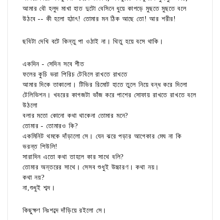
আমার বৌ হলুদ মাখা হাত দুটো বেসিনে ধুয়ে কাপড়ে মুছতে মুছতে বলে
উঠবে -- কী হলো হঠাৎ! তোমার মন ঠিক আছে তো! আর শরীর!
ছবিটা দেখি বটে কিন্তু পা ওঠাই না। থিতু হয়ে বসে থাকি।
একদিন - সেদিন সবে শীত
ফলের কুচি ভরা পিরিচ টেবিলে রাখতে রাখতে
আমার দিকে তাকালো। টিভির রিমোট হাতে তুলে নিয়ে বন্ধ করে দিলো
টেলিভিশন। খবরের কাগজটা ভাঁজ করে পাশের সোফায় রাখতে রাখতে বলে
উঠলো
বলার মতো কোনো কথা থাকেনা তোমার মনে?
তোমার - তোমারও কি?
একমিনিট থমকে দাঁড়ালো সে। যেন ঝরে পড়ার আগেকার মেঘ না কি
ভরন্ত শিউলি!
সারাদিন এতো কথা তাহলে কার সাথে বলি?
তোমার অন্তরের সাথে। সেসব শুধুই উচ্চারণ। কথা নয়।
কথা নয়?
না,শুধুই শব্দ।
কিছুক্ষণ নিঃশব্দে দাঁড়িয়ে রইলো সে।