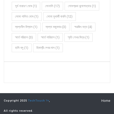
সূর্য নারায়ণ ঘোষ (1)
সোনালি (17)
সোমপ্রভা বন্দোপাধ্যায় (1)
সোমা পালিত ঘোষ (1)
সোমা মুখার্জী বাবলি (12)
স্বপ্ননীল বিশ্বাস (1)
স্বপ্না মজুমদার (3)
স্মরজিৎ দত্ত (4)
স্মার্ত পরিয়াল (3)
স্মার্ত পারিয়াল (1)
স্মৃতি শেখর মিত্র (1)
হাসি বসু (1)
হিমাদ্রী শেখর দাস (1)
Home
Copyright 2025
TechTouch টক
,
All rights reserved.