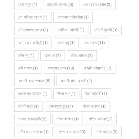
মেরী খাতুন (1)
মৈত্রেয়ী হালদার (0)
মোঃ আব্দুল রহমান (2)
মোঃ মনিরুল আলম (1)
মোহাম্মদ শামীম মিয়া (1)
মৌ দাশগুপ্ত আদক (2)
মৌমিতা চ্যাটার্জী (1)
মৌসুমী মুখার্জী (3)
যশোধরা রায়চৌধুরী (1)
রঞ্জনা বসু (1)
রত্না দাস (11)
রবীন বসু (1)
রমেশ দে (4)
রহিত ঘোষাল (4)
রাখী সরদার (1)
রাজকুমার ঘোষ (18)
রাজদীপ ভট্টাচার্য (17)
রাজশ্রী বন্দ্যোপাধ্যায় (8)
রাজশ্রী রাহা চক্রবর্তী (1)
রামকিশোর ভট্টাচার্য (1)
রিম্পা নাথ (1)
রীতা চক্রবর্তী (1)
রূপালী দত্ত (1)
লোপামুদ্রা কুন্ডু (4)
শংকর হালদার (1)
শংকরনাথ চক্রবর্তী (2)
শমিত কর্মকার (1)
শমিতা ভট্টাচার্য (1)
শমীক জয় সেনগুপ্ত (1)
শম্পা রায় বোস (10)
শম্পা সামন্ত (3)