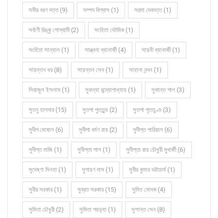
সমীর বরণ দত্ত (9)
সম্পদ বিশ্বাস (1)
সরমা দেবদত্ত (1)
সর্বাণী রিঙ্কু গোস্বামী (2)
সংহিতা ভৌমিক (1)
সংহিতা সান্যাল (1)
সান্ত্বনা ব্যানার্জী (4)
সায়নী ব্যানার্জী (1)
সায়ন্তন ধর (8)
সায়ন্তন সেন (1)
সাহানা নন্দন (1)
সিরাজুল ইসলাম (1)
সুকন্যা বন্দ্যোপাধ্যায় (1)
সুকান্ত পাল (3)
সুতনু হালদার (15)
সুতপা পুততুন্ড (2)
সুতপা পূততুণ্ড (3)
সুদীপ ঘোষাল (6)
সুদীপা বর্মণ রায় (2)
সুদীপ্ত পারিয়াল (6)
সুদীপ্ত মাজি (1)
সুদীপ্তা পাল (1)
সুদীপ্তা রায় চৌধুরী মুখার্জী (6)
সুদেষ্ণা সিনহা (1)
সুপায়ণ দাস (1)
সুবীর কুমার ভট্টাচার্য (1)
সুবীর সরকার (1)
সুব্রত সরকার (15)
সুমিত মোদক (4)
সুমিতা চৌধুরী (2)
সুমিতা পয়ড়্যা (1)
সুশান্ত সেন (8)