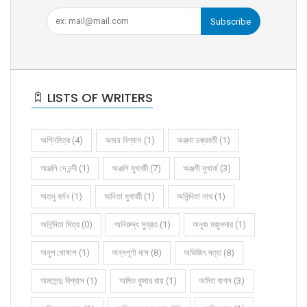
Subscribe
LISTS OF WRITERS
অগ্নিমিত্র (4)
অজয় বিশ্বাস (1)
অঞ্জনা চক্রবর্তী (1)
অঞ্জলি দে নন্দী (1)
অঞ্জলি মুখার্জী (7)
অঞ্জলী মুখার্জ (3)
অতনু বর্মন (1)
অনিতা মুখার্জী (1)
অনিন্দিতা নাথ (1)
অনিন্দিতা মিত্র (0)
অনিরুদ্ধ সুব্রত (1)
অনুজ মজুমদার (1)
অনুপ ঘোষাল (1)
অন্নপূর্ণা দাস (8)
অভিজিৎ দত্ত (8)
অমলেন্দু বিশ্বাস (1)
অমিত কুমার রায় (1)
অমিত বাগল (3)