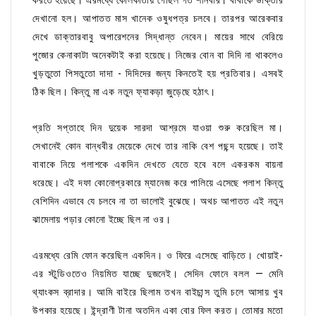
করতে হয়েছে। এরমধ্যে কোলকাতায় গেছিল গত শনিবার। বাবাকে ডাক্তার
দেখানো হল। আপাতত মাস খানেক ওষুধপত্র চলবে। তারপর আরেকবার
দেখে ডাক্তারবাবু অপারেশনের সিদ্ধান্ত নেবেন। মায়ের সাথে বেরিয়ে
পুজোর কেনাকাটা অনেকটাই করা হয়েছে। নিজের বোন বা দিদি না থাকলেও
খুড়তুতো পিসতুতো দাদা - দিদিদের জন্য কিনতেই হয় প্রতিবার। এসবই
ঠিক ছিল। কিন্তু মা এক নতুন ফ্যাকড়া জুড়েছে হঠাৎ।
প্রতি সপ্তাহে দিন দুয়েক সারদা আশ্রমে যাওয়া শুরু করেছিল মা।
সেখানেই কোন বান্ধবীর মেয়েকে দেখে তার নাকি বেশ পছন্দ হয়েছে। তাই
বাবাকে নিয়ে পলাশকে একদিন দেখতে যেতে হবে বলে একরকম বায়না
ধরেছে। এই দফা কোনোপ্রকারে ম্যানেজ করে পালিয়ে এসেছে পলাশ কিন্তু
বেশিদিন এভাবে যে চলবে না তা ভালোই বুঝেছে। অথচ আপাতত এই নতুন
ঝামেলায় পড়ার কোনো ইচ্ছে ছিল না ওর।
এরমধ্যে রেমি ফোন করেছিল একদিন। ও ফিরে এসেছে বাড়িতে। খোয়াই-
এর স্টুডিওতেও নিয়মিত যাচ্ছে দুজনেই। সেদিন ফোনে বলল — মেনি
থ্যাংকস ব্রাদার। আমি বাইরে ছিলাম তখন বাইচান্স তুমি চলে আসায় খুব
উপকার হয়েছে। ইন্দ্রাণী টানা অতদিন একা বোর ফিল করত। তোমার মতো