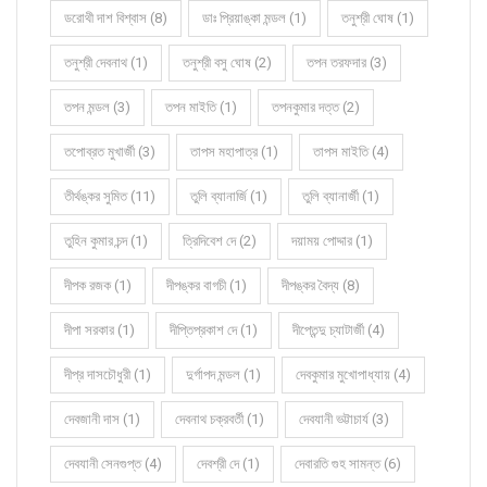
ডরোথী দাশ বিশ্বাস (8)
ডাঃ প্রিয়াঙ্কা মন্ডল (1)
তনুশ্রী ঘোষ (1)
তনুশ্রী দেবনাথ (1)
তনুশ্রী বসু ঘোষ (2)
তপন তরফদার (3)
তপন মন্ডল (3)
তপন মাইতি (1)
তপনকুমার দত্ত (2)
তপোব্রত মুখার্জী (3)
তাপস মহাপাত্র (1)
তাপস মাইতি (4)
তীর্থঙ্কর সুমিত (11)
তুলি ব্যানার্জি (1)
তুলি ব্যানার্জী (1)
তুহিন কুমার চন্দ (1)
ত্রিদিবেশ দে (2)
দয়াময় পোদ্দার (1)
দীপক রজক (1)
দীপঙ্কর বাগচী (1)
দীপঙ্কর বৈদ্য (8)
দীপা সরকার (1)
দীপ্তিপ্রকাশ দে (1)
দীপ্তেন্দু চ্যাটার্জী (4)
দীপ্র দাসচৌধুরী (1)
দুর্গাপদ মন্ডল (1)
দেবকুমার মুখোপাধ্যায় (4)
দেবজানী দাস (1)
দেবনাথ চক্রবর্তী (1)
দেবযানী ভট্টাচার্য (3)
দেবযানী সেনগুপ্ত (4)
দেবশ্রী দে (1)
দেবারতি গুহ সামন্ত (6)