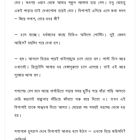
যেত। অবশ্য ওয়ান থেকে আবার স্কুল আলাদা হয়ে গেল। তবু যেহেতু
একই পাড়ার তাই দেখাশোনা হয়েই যেত। বিপাশাই এগিয়ে এসে কথা বলল
– কিরে পলাশ, তোর খবর কী?
— চলে যাচ্ছে। বর্ধমানের কাছে বিডিও অফিসে পোস্টিং। তুই কেমন
আছিস? বহুদিন পরে দেখা হল।
— হুম। আসলে বিয়ের পরেই থাইল্যান্ডে চলে যেতে হল। লাস্ট তিন বছর
ওখানেই। রিসেন্টলি আমার বর বেঙ্গালুরুতে চলে এসেছে। তাই এই বছর
পুজোয় আসা হল।
পলাশের বেশ মনে আছে নার্সারিতে পড়ার সময় ছুটির পরে খাঁচা গাড়ি আসতে
দেরি করলেই বারান্দায় দাঁড়িয়ে কাঁদতে শুরু করে দিতো ও। তখন এই
বিপাশাই তাকে সান্ত্বনা দিতে আসত। মেয়েরা সব সময়ই বয়সের থেকে বড়
হয়।
পলাশকে চুপচাপ দেখে বিপাশাই আবার বলে উঠল — এখনো বিয়ে করিসনি?
সেকিরে!