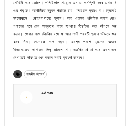
মোহিনী করে তোলে। পলিটিকাল সায়েন্সে এম এ কমপ্লিট করে এখন বি
এড পড়ছে। আগামীতে স্কুলে পড়াতে চায়। সিরিয়াল দ্যাখে না। ক্রিকেট
ভালোবাসে। মোহনবাগানের ফ্যান। আর এতসব পজিটিভ লক্ষণ দেখে
পলাশের মনে যেন অশ্বত্থ পাতা হাওয়ায় তিরতির করে কাঁপতে শুরু
করল। ফেরার পথে টোটোয় বসে মা আর মাসী পরবর্তী প্ল্যান ভাঁজতে শুরু
করে দিল। তাদেরও বেশ পছন্দ। অবশ্য পলাশ দুজনের অনেক
জিজ্ঞাসাতেও আপাতত কিছু ভাঙলো না। এতদিন না না করে এখন এক
দেখাতেই লাফাতে শুরু করলে সবাই হ্যাংলা ভাববে।
রাজদীপ ভট্টাচার্য
Admin