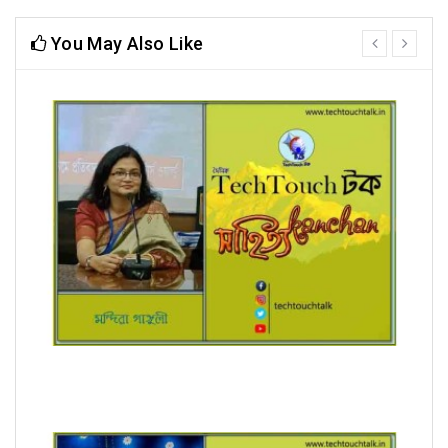
You May Also Like
prev
next
রূপচর্চা (ধারাবাহিক) মন্দিরা গাঙ্গুলী