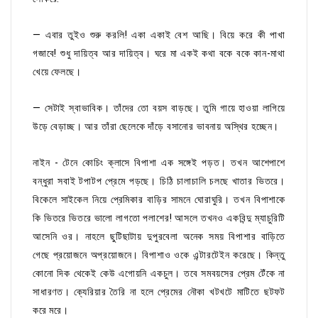
— এবার তুইও শুরু করলি! একা একাই বেশ আছি। বিয়ে করে কী পাখা
গজাবে! শুধু দায়িত্ব আর দায়িত্ব। ঘরে মা একই কথা বকে বকে কান-মাথা
খেয়ে ফেলছে।
— সেটাই স্বাভাবিক। তাঁদের তো বয়স বাড়ছে। তুমি গায়ে হাওয়া লাগিয়ে
উড়ে বেড়াচ্ছ। আর তাঁরা ছেলেকে দাঁড়ে বসানোর ভাবনায় অস্থির হচ্ছেন।
নাইন - টেনে কোচিং ক্লাসে বিপাশা এক সঙ্গেই পড়ত। তখন আশেপাশে
বন্ধুরা সবাই টপাটপ প্রেমে পড়ছে। চিঠি চালাচালি চলছে খাতার ভিতরে।
বিকেলে সাইকেল নিয়ে প্রেমিকার বাড়ির সামনে ঘোরাঘুরি। তখন বিপাশাকে
কি ভিতরে ভিতরে ভালো লাগতো পলাশের! আসলে তখনও একবিন্দু ম্যাচুরিটি
আসেনি ওর। নাহলে ছুটিছাটায় দুপুরবেলা অনেক সময় বিপাশার বাড়িতে
গেছে প্রয়োজনে অপ্রয়োজনে। বিপাশাও ওকে এন্টারটেইন করেছে। কিন্তু
কোনো দিক থেকেই কেউ এগোয়নি একচুল। তবে সমবয়সের প্রেম টেঁকে না
সাধারণত। ক্যেরিয়ার তৈরি না হলে প্রেমের নৌকা খটখটে মাটিতে ছটফট
করে মরে।