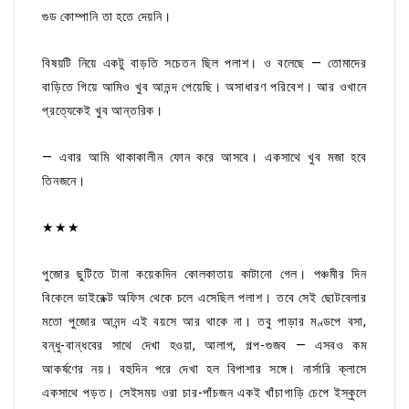
গুড কোম্পানি তা হতে দেয়নি।
বিষয়টি নিয়ে একটু বাড়তি সচেতন ছিল পলাশ। ও বলেছে — তোমাদের
বাড়িতে গিয়ে আমিও খুব আনন্দ পেয়েছি। অসাধারণ পরিবেশ। আর ওখানে
প্রত্যেকেই খুব আন্তরিক।
— এবার আমি থাকাকালীন ফোন করে আসবে। একসাথে খুব মজা হবে
তিনজনে।
★★★
পুজোর ছুটিতে টানা কয়েকদিন কোলকাতায় কাটানো গেল। পঞ্চমীর দিন
বিকেলে ডাইরেক্ট অফিস থেকে চলে এসেছিল পলাশ। তবে সেই ছোটবেলার
মতো পুজোর আনন্দ এই বয়সে আর থাকে না। তবু পাড়ার মণ্ডপে বসা,
বন্ধু-বান্ধবের সাথে দেখা হওয়া, আলাপ, গল্প-গুজব — এসবও কম
আকর্ষণের নয়। বহুদিন পরে দেখা হল বিপাশার সঙ্গে। নার্সারি ক্লাসে
একসাথে পড়ত। সেইসময় ওরা চার-পাঁচজন একই খাঁচাগাড়ি চেপে ইস্কুলে