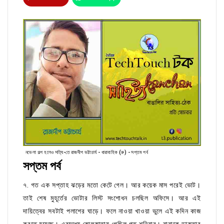
নভেলা গল্প হলেও সত্যি-তে রাজদীপ ভট্টাচার্য - ধারাবাহিক (রু) - সপ্তম পর্ব
সপ্তম পর্ব
৭. গত এক সপ্তাহ ঝড়ের মতো কেটে গেল। আর কয়েক মাস পরেই ভোট।
তাই শেষ মুহূর্তের ভোটার লিস্ট সংশোধন চলছিল অফিসে। আর এই
দায়িত্বের সবটাই পলাশের ঘাড়ে। ফলে নাওয়া খাওয়া ভুলে এই কদিন কাজ