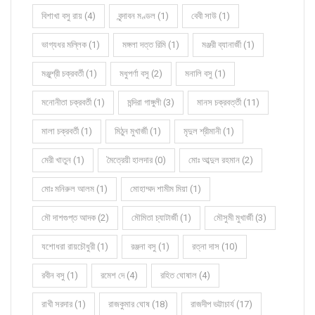
বিশাখা বসু রায় (4)
বৃন্দাবন মণ্ডল (1)
বেবী সাউ (1)
ভাগ্যধর মল্লিক (1)
মঙ্গলা দত্ত রিমি (1)
মঞ্জরী ব্যানার্জী (1)
মঞ্জুশ্রী চক্রবর্তী (1)
মধুপর্ণা বসু (2)
মনালি বসু (1)
মনোনীতা চক্রবর্তী (1)
মন্দিরা গাঙ্গুলী (3)
মানস চক্রবর্ত্তী (11)
মালা চক্রবর্তী (1)
মিঠুন মুখার্জী (1)
মৃদুল শ্রীমানী (1)
মেরী খাতুন (1)
মৈত্রেয়ী হালদার (0)
মোঃ আব্দুল রহমান (2)
মোঃ মনিরুল আলম (1)
মোহাম্মদ শামীম মিয়া (1)
মৌ দাশগুপ্ত আদক (2)
মৌমিতা চ্যাটার্জী (1)
মৌসুমী মুখার্জী (3)
যশোধরা রায়চৌধুরী (1)
রঞ্জনা বসু (1)
রত্না দাস (10)
রবীন বসু (1)
রমেশ দে (4)
রহিত ঘোষাল (4)
রাখী সরদার (1)
রাজকুমার ঘোষ (18)
রাজদীপ ভট্টাচার্য (17)