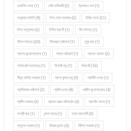
দেবাশিস সাহা (1)
দেবী অধিকারী (2)
দ্বৈপায়ন নাগ (1)
নবকুমার মাইতি (9)
নিনা ঘোষ সমাদ্দার (2)
নিবিড় সাহা (21)
নিশা তালুকদার (2)
নিশীথ ষড়ংগী (1)
নীল দিগন্ত (1)
নীলম সামন্ত (20)
নীলাঞ্জনা ভট্টাচার্য (1)
নূপুর রায় (1)
পরাশর বন্দ্যোপাধ্যায় (1)
পল্লব ভট্টাচার্য (1)
পাভেল আমান (2)
পার্থসারথি মহাপাত্র (1)
পিনাকী বসু (1)
পিয়াংকী (16)
পীযূষ কান্তি সরকার (1)
প্রণব কুমার বসু (5)
প্রতীতি গুপ্ত (1)
প্রতীমরাজ ভট্টাচার্য (2)
প্রদীপ গুপ্ত (8)
প্রদীপ মুখোপাধ্যায় (4)
প্রদীপ সরকার (3)
প্রভাত রঞ্জন ভট্টাচার্য্য (4)
প্রাণজি বসাক (1)
বনশ্রী রায় (1)
বন্দনা পাত্র (1)
বন্যা ব্যানার্জী (3)
বাসুদেব সরকার (1)
বিক্রম মন্ডল (0)
বিদিশা সরকার (1)