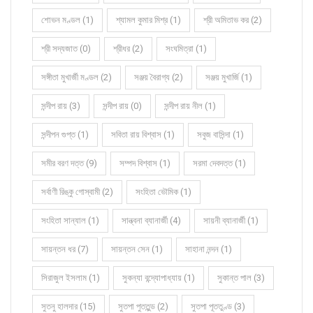
শোভন মণ্ডল (1)
শ্যামল কুমার মিশ্র (1)
শ্রী অমিতাভ কর (2)
শ্রী সদ্যজাত (0)
শ্রীধর (2)
সংঘমিত্রা (1)
সঙ্গীতা মুখার্জী মণ্ডল (2)
সঞ্জয় বৈরাগ্য (2)
সঞ্জয় মুখার্জি (1)
সন্দীপ রায় (3)
সন্দীপ রায় (0)
সন্দীপ রায় নীল (1)
সন্দীপন গুপ্ত (1)
সবিতা রায় বিশ্বাস (1)
সবুজ বাসিন্দা (1)
সমীর বরণ দত্ত (9)
সম্পদ বিশ্বাস (1)
সরমা দেবদত্ত (1)
সর্বাণী রিঙ্কু গোস্বামী (2)
সংহিতা ভৌমিক (1)
সংহিতা সান্যাল (1)
সান্ত্বনা ব্যানার্জী (4)
সায়নী ব্যানার্জী (1)
সায়ন্তন ধর (7)
সায়ন্তন সেন (1)
সাহানা নন্দন (1)
সিরাজুল ইসলাম (1)
সুকন্যা বন্দ্যোপাধ্যায় (1)
সুকান্ত পাল (3)
সুতনু হালদার (15)
সুতপা পুততুন্ড (2)
সুতপা পূততুণ্ড (3)