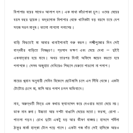
বিপাশার বরের সাথেও আলাপ হল। এক মাথা কাঁচাপাকা চুল। ওদের মেয়ের
বয়স বছর দুয়েক। ভদ্রলোক বিপাশার থেকে খানিকটা বড় বয়সে তবে বেশ
সহজ সরল মানুষ। ভালো লাগলো পলাশের।
বাড়ি ফিরতেই মা আবার ধানাইপানাই শুরু করল। লক্ষ্মীপুজোর দিন সেই
বান্ধবীর বাড়িতে নিমন্ত্রণ। প্রসাদ ভক্ষণ এবং মেয়ে দেখা — দুইই
একযাত্রায় হয়ে যাবে। অথচ তারপর দিনই অফিসে জয়েন করতে হবে
পলাশকে। সেসব অজুহাত দেখিয়েও পিছলে বেরুতে পারলো না পলাশ।
মায়ের প্ল্যান অনুযায়ী সেদিন বিকেলে ছোটমাসি চলে এল সিঁথি থেকে। একটা
টোটোয় চেপে মা, মাসি আর পলাশ চলল অভিযানে।
নাহ, অরুন্ধতী মিত্র এক কথায় ক্যানসেল করে দেওয়ার মতো মেয়ে নয়।
ডাক নাম রুনা। উচ্চতা আর দশটা বাঙালি মেয়ের মতো। ফরসা, রোগা -
পাতলা গড়ন। চোখ দুটো একটু বড় আর ভীষণ বাঙ্ময়। হাসলে শর্মিলা
ঠাকুর মার্কা হাল্কা টোল পড়ে গালে। একটা গজ দাঁত সেই হাসিকে আরও