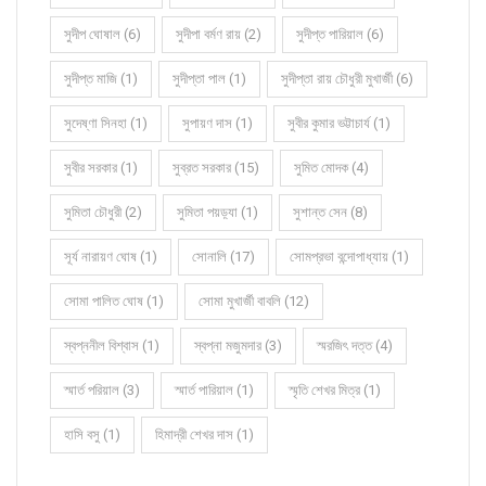
সুদীপ ঘোষাল (6)
সুদীপা বর্মণ রায় (2)
সুদীপ্ত পারিয়াল (6)
সুদীপ্ত মাজি (1)
সুদীপ্তা পাল (1)
সুদীপ্তা রায় চৌধুরী মুখার্জী (6)
সুদেষ্ণা সিনহা (1)
সুপায়ণ দাস (1)
সুবীর কুমার ভট্টাচার্য (1)
সুবীর সরকার (1)
সুব্রত সরকার (15)
সুমিত মোদক (4)
সুমিতা চৌধুরী (2)
সুমিতা পয়ড়্যা (1)
সুশান্ত সেন (8)
সূর্য নারায়ণ ঘোষ (1)
সোনালি (17)
সোমপ্রভা বন্দোপাধ্যায় (1)
সোমা পালিত ঘোষ (1)
সোমা মুখার্জী বাবলি (12)
স্বপ্ননীল বিশ্বাস (1)
স্বপ্না মজুমদার (3)
স্মরজিৎ দত্ত (4)
স্মার্ত পরিয়াল (3)
স্মার্ত পারিয়াল (1)
স্মৃতি শেখর মিত্র (1)
হাসি বসু (1)
হিমাদ্রী শেখর দাস (1)