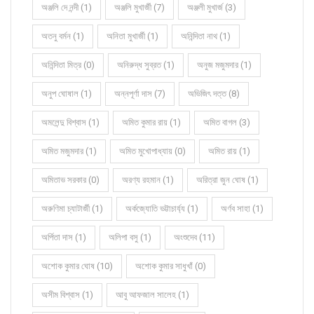
অঞ্জলি দে নন্দী (1)
অঞ্জলি মুখার্জী (7)
অঞ্জলী মুখার্জ (3)
অতনু বর্মন (1)
অনিতা মুখার্জী (1)
অনিন্দিতা নাথ (1)
অনিন্দিতা মিত্র (0)
অনিরুদ্ধ সুব্রত (1)
অনুজ মজুমদার (1)
অনুপ ঘোষাল (1)
অন্নপূর্ণা দাস (7)
অভিজিৎ দত্ত (8)
অমলেন্দু বিশ্বাস (1)
অমিত কুমার রায় (1)
অমিত বাগল (3)
অমিত মজুমদার (1)
অমিত মুখোপাধ্যায় (0)
অমিত রায় (1)
অমিতাভ সরকার (0)
অরণ্য রহমান (1)
অরিত্রা জুন ঘোষ (1)
অরুণিমা চ্যাটার্জী (1)
অর্কজ্যোতি ভট্টাচার্য্য (1)
অর্ণব সাহা (1)
অর্পিতা দাস (1)
অলিপা বসু (1)
অংশুদেব (11)
অশোক কুমার ঘোষ (10)
অশোক কুমার সাধুখাঁ (0)
অসীম বিশ্বাস (1)
আবু আফজাল সালেহ (1)