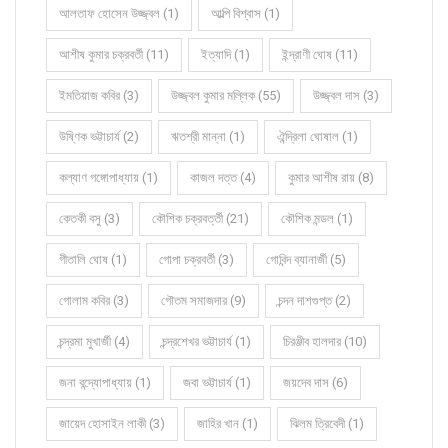
আলতাফ হোসেন উজ্জ্বল (1)
আল্পি বিশ্বাস (1)
আশীষ কুমার চক্রবর্তী (11)
ইত্যাদি (1)
ইন্দ্রাণী ঘোষ (11)
ইমতিয়াজ কবির (3)
উজ্জ্বল কুমার মল্লিক (55)
উজ্জ্বল দাস (3)
উষ্ণিক ভট্টাচার্য (2)
ঋতশ্রী মান্না (1)
ঐন্দ্রিলা ঘোষাল (1)
কল্যাণ গঙ্গোপাধ্যায় (1)
কাজল দত্ত (4)
কুমার আশীষ রায় (8)
কেতকী বসু (3)
কৌশিক চক্রবর্ত্তী (21)
কৌশিক মন্ডল (1)
গীতালি ঘোষ (1)
গোপা চক্রবর্তী (3)
গোবিন্দ ব্যানার্জী (5)
গোলাম কবির (3)
গৌতম সমাজদার (9)
চন্দন দাশগুপ্ত (2)
চন্দ্রমা মুখার্জী (4)
চন্দ্রশেখর ভট্টাচার্য (1)
চিরঞ্জীব হালদার (10)
জনা বন্দ্যোপাধ্যায় (1)
জবা ভট্টাচার্য (1)
জয়দেব দাস (6)
জায়েদ হোসাইন লাকী (3)
জাহির খান (1)
ঝিলম ত্রিবেদী (1)