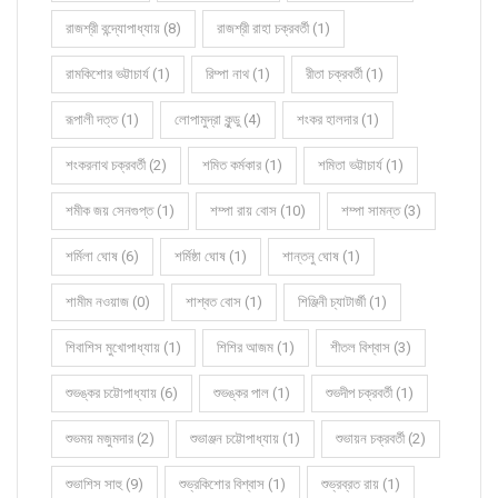
রাজশ্রী বন্দ্যোপাধ্যায় (8)
রাজশ্রী রাহা চক্রবর্তী (1)
রামকিশোর ভট্টাচার্য (1)
রিম্পা নাথ (1)
রীতা চক্রবর্তী (1)
রূপালী দত্ত (1)
লোপামুদ্রা কুন্ডু (4)
শংকর হালদার (1)
শংকরনাথ চক্রবর্তী (2)
শমিত কর্মকার (1)
শমিতা ভট্টাচার্য (1)
শমীক জয় সেনগুপ্ত (1)
শম্পা রায় বোস (10)
শম্পা সামন্ত (3)
শর্মিলা ঘোষ (6)
শর্মিষ্ঠা ঘোষ (1)
শান্তনু ঘোষ (1)
শামীম নওয়াজ (0)
শাশ্বত বোস (1)
শিঞ্জিনী চ্যাটার্জী (1)
শিবাশিস মুখোপাধ্যায় (1)
শিশির আজম (1)
শীতল বিশ্বাস (3)
শুভঙ্কর চট্টোপাধ্যায় (6)
শুভঙ্কর পাল (1)
শুভদীপ চক্রবর্তী (1)
শুভময় মজুমদার (2)
শুভাঞ্জন চট্টোপাধ্যায় (1)
শুভায়ন চক্রবর্তী (2)
শুভাশিস সাহু (9)
শুভ্রকিশোর বিশ্বাস (1)
শুভ্রব্রত রায় (1)