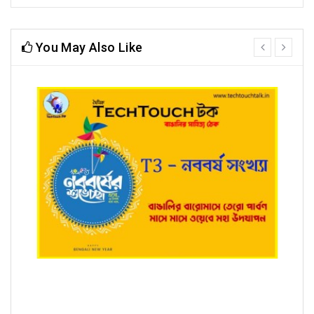
You May Also Like
prev
next
T3 - নববর্ষ সংখ্যায় রাজকুমার ঘোষ