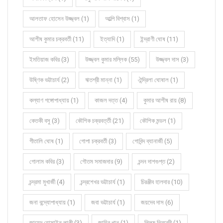
আলতাফ হোসেন উজ্জ্বল (1)
আল্পি বিশ্বাস (1)
আশীষ কুমার চক্রবর্তী (11)
ইত্যাদি (1)
ইন্দ্রাণী ঘোষ (11)
ইমতিয়াজ কবির (3)
উজ্জ্বল কুমার মল্লিক (55)
উজ্জ্বল দাস (3)
উষ্ণিক ভট্টাচার্য (2)
ঋতশ্রী মান্না (1)
ঐন্দ্রিলা ঘোষাল (1)
কল্যাণ গঙ্গোপাধ্যায় (1)
কাজল দত্ত (4)
কুমার আশীষ রায় (8)
কেতকী বসু (3)
কৌশিক চক্রবর্ত্তী (21)
কৌশিক মন্ডল (1)
গীতালি ঘোষ (1)
গোপা চক্রবর্তী (3)
গোবিন্দ ব্যানার্জী (5)
গোলাম কবির (3)
গৌতম সমাজদার (9)
চন্দন দাশগুপ্ত (2)
চন্দ্রমা মুখার্জী (4)
চন্দ্রশেখর ভট্টাচার্য (1)
চিরঞ্জীব হালদার (10)
জনা বন্দ্যোপাধ্যায় (1)
জবা ভট্টাচার্য (1)
জয়দেব দাস (6)
জায়েদ হোসাইন লাকী (3)
জাহির খান (1)
ঝিলম ত্রিবেদী (1)