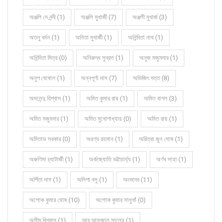
অঞ্জলি দে নন্দী (1)
অঞ্জলি মুখার্জী (7)
অঞ্জলী মুখার্জ (3)
অতনু বর্মন (1)
অনিতা মুখার্জী (1)
অনিন্দিতা নাথ (1)
অনিন্দিতা মিত্র (0)
অনিরুদ্ধ সুব্রত (1)
অনুজ মজুমদার (1)
অনুপ ঘোষাল (1)
অন্নপূর্ণা দাস (7)
অভিজিৎ দত্ত (8)
অমলেন্দু বিশ্বাস (1)
অমিত কুমার রায় (1)
অমিত বাগল (3)
অমিত মজুমদার (1)
অমিত মুখোপাধ্যায় (0)
অমিত রায় (1)
অমিতাভ সরকার (0)
অরণ্য রহমান (1)
অরিত্রা জুন ঘোষ (1)
অরুণিমা চ্যাটার্জী (1)
অর্কজ্যোতি ভট্টাচার্য্য (1)
অর্ণব সাহা (1)
অর্পিতা দাস (1)
অলিপা বসু (1)
অংশুদেব (11)
অশোক কুমার ঘোষ (10)
অশোক কুমার সাধুখাঁ (0)
অসীম বিশ্বাস (1)
আবু আফজাল সালেহ (1)