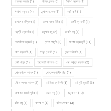
বাসুদেব সরকার (1)
বিক্রম মন্ডল (0)
বিদিশা সরকার (1)
বিশাখা বসু রায় (4)
বৃন্দাবন মণ্ডল (1)
বেবী সাউ (1)
ভাগ্যধর মল্লিক (1)
মঙ্গলা দত্ত রিমি (1)
মঞ্জরী ব্যানার্জী (1)
মঞ্জুশ্রী চক্রবর্তী (1)
মধুপর্ণা বসু (2)
মনালি বসু (1)
মনোনীতা চক্রবর্তী (1)
মন্দিরা গাঙ্গুলী (3)
মানস চক্রবর্ত্তী (11)
মালা চক্রবর্তী (1)
মিঠুন মুখার্জী (1)
মৃদুল শ্রীমানী (1)
মেরী খাতুন (1)
মৈত্রেয়ী হালদার (0)
মোঃ আব্দুল রহমান (2)
মোঃ মনিরুল আলম (1)
মোহাম্মদ শামীম মিয়া (1)
মৌ দাশগুপ্ত আদক (2)
মৌমিতা চ্যাটার্জী (1)
মৌসুমী মুখার্জী (3)
যশোধরা রায়চৌধুরী (1)
রঞ্জনা বসু (1)
রত্না দাস (10)
রবীন বসু (1)
রমেশ দে (4)
রহিত ঘোষাল (4)