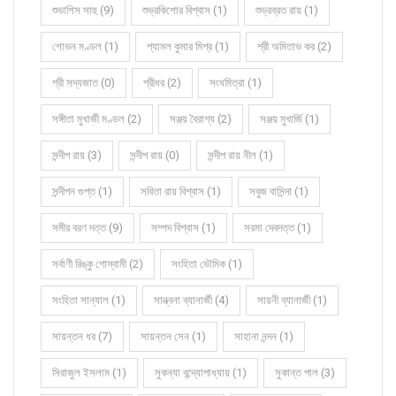
শুভাশিস সাহু (9)
শুভ্রকিশোর বিশ্বাস (1)
শুভ্রব্রত রায় (1)
শোভন মণ্ডল (1)
শ্যামল কুমার মিশ্র (1)
শ্রী অমিতাভ কর (2)
শ্রী সদ্যজাত (0)
শ্রীধর (2)
সংঘমিত্রা (1)
সঙ্গীতা মুখার্জী মণ্ডল (2)
সঞ্জয় বৈরাগ্য (2)
সঞ্জয় মুখার্জি (1)
সন্দীপ রায় (3)
সন্দীপ রায় (0)
সন্দীপ রায় নীল (1)
সন্দীপন গুপ্ত (1)
সবিতা রায় বিশ্বাস (1)
সবুজ বাসিন্দা (1)
সমীর বরণ দত্ত (9)
সম্পদ বিশ্বাস (1)
সরমা দেবদত্ত (1)
সর্বাণী রিঙ্কু গোস্বামী (2)
সংহিতা ভৌমিক (1)
সংহিতা সান্যাল (1)
সান্ত্বনা ব্যানার্জী (4)
সায়নী ব্যানার্জী (1)
সায়ন্তন ধর (7)
সায়ন্তন সেন (1)
সাহানা নন্দন (1)
সিরাজুল ইসলাম (1)
সুকন্যা বন্দ্যোপাধ্যায় (1)
সুকান্ত পাল (3)