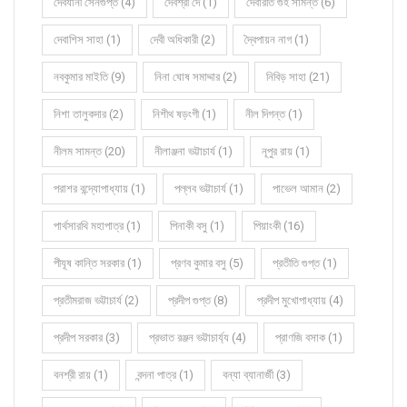
দেবযানী সেনগুপ্ত (4)
দেবশ্রী দে (1)
দেবারতি গুহ সামন্ত (6)
দেবাশিস সাহা (1)
দেবী অধিকারী (2)
দ্বৈপায়ন নাগ (1)
নবকুমার মাইতি (9)
নিনা ঘোষ সমাদ্দার (2)
নিবিড় সাহা (21)
নিশা তালুকদার (2)
নিশীথ ষড়ংগী (1)
নীল দিগন্ত (1)
নীলম সামন্ত (20)
নীলাঞ্জনা ভট্টাচার্য (1)
নূপুর রায় (1)
পরাশর বন্দ্যোপাধ্যায় (1)
পল্লব ভট্টাচার্য (1)
পাভেল আমান (2)
পার্থসারথি মহাপাত্র (1)
পিনাকী বসু (1)
পিয়াংকী (16)
পীযূষ কান্তি সরকার (1)
প্রণব কুমার বসু (5)
প্রতীতি গুপ্ত (1)
প্রতীমরাজ ভট্টাচার্য (2)
প্রদীপ গুপ্ত (8)
প্রদীপ মুখোপাধ্যায় (4)
প্রদীপ সরকার (3)
প্রভাত রঞ্জন ভট্টাচার্য্য (4)
প্রাণজি বসাক (1)
বনশ্রী রায় (1)
বন্দনা পাত্র (1)
বন্যা ব্যানার্জী (3)