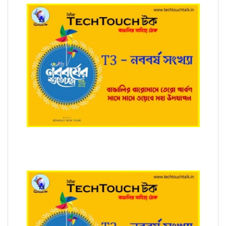
T3 - নববর্ষ সংখ্যায় শুভ্রব্রত রায়