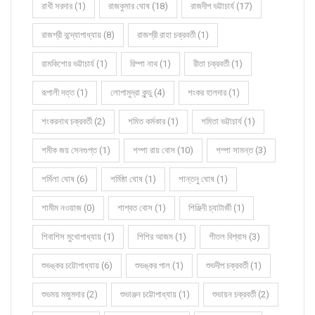
রাখী সরদার (1)
রাজকুমার ঘোষ (18)
রাজদীপ ভট্টাচার্য (17)
রাজশ্রী বন্দ্যোপাধ্যায় (8)
রাজশ্রী রাহা চক্রবর্তী (1)
রামকিশোর ভট্টাচার্য (1)
রিম্পা নাথ (1)
রীতা চক্রবর্তী (1)
রূপালী দত্ত (1)
লোপামুদ্রা কুন্ডু (4)
শংকর হালদার (1)
শংকরনাথ চক্রবর্তী (2)
শমিত কর্মকার (1)
শমিতা ভট্টাচার্য (1)
শমীক জয় সেনগুপ্ত (1)
শম্পা রায় বোস (10)
শম্পা সামন্ত (3)
শর্মিলা ঘোষ (6)
শর্মিষ্ঠা ঘোষ (1)
শান্তনু ঘোষ (1)
শামীম নওয়াজ (0)
শাশ্বত বোস (1)
শিঞ্জিনী চ্যাটার্জী (1)
শিবাশিস মুখোপাধ্যায় (1)
শিশির আজম (1)
শীতল বিশ্বাস (3)
শুভঙ্কর চট্টোপাধ্যায় (6)
শুভঙ্কর পাল (1)
শুভদীপ চক্রবর্তী (1)
শুভময় মজুমদার (2)
শুভাঞ্জন চট্টোপাধ্যায় (1)
শুভায়ন চক্রবর্তী (2)