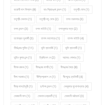
ডরোথী দাশ বিশ্বাস (8)
ডাঃ প্রিয়াঙ্কা মন্ডল (1)
তনুশ্রী ঘোষ (1)
তনুশ্রী দেবনাথ (1)
তনুশ্রী বসু ঘোষ (2)
তপন তরফদার (3)
তপন মন্ডল (3)
তপন মাইতি (1)
তপনকুমার দত্ত (2)
তপোব্রত মুখার্জী (3)
তাপস মহাপাত্র (1)
তাপস মাইতি (4)
তীর্থঙ্কর সুমিত (11)
তুলি ব্যানার্জি (1)
তুলি ব্যানার্জী (1)
তুহিন কুমার চন্দ (1)
ত্রিদিবেশ দে (2)
দয়াময় পোদ্দার (1)
দীপক রজক (1)
দীপঙ্কর বাগচী (1)
দীপঙ্কর বৈদ্য (8)
দীপা সরকার (1)
দীপ্তিপ্রকাশ দে (1)
দীপ্তেন্দু চ্যাটার্জী (4)
দীপ্র দাসচৌধুরী (1)
দুর্গাপদ মন্ডল (1)
দেবকুমার মুখোপাধ্যায় (4)
দেবজানী দাস (1)
দেবনাথ চক্রবর্তী (1)
দেবযানী ভট্টাচার্য (3)