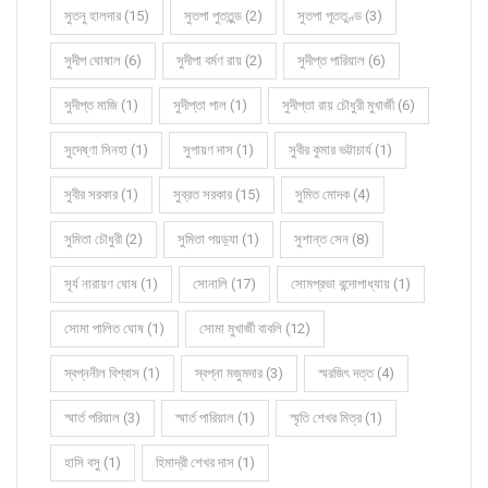
সুতনু হালদার (15)
সুতপা পুততুন্ড (2)
সুতপা পূততুণ্ড (3)
সুদীপ ঘোষাল (6)
সুদীপা বর্মণ রায় (2)
সুদীপ্ত পারিয়াল (6)
সুদীপ্ত মাজি (1)
সুদীপ্তা পাল (1)
সুদীপ্তা রায় চৌধুরী মুখার্জী (6)
সুদেষ্ণা সিনহা (1)
সুপায়ণ দাস (1)
সুবীর কুমার ভট্টাচার্য (1)
সুবীর সরকার (1)
সুব্রত সরকার (15)
সুমিত মোদক (4)
সুমিতা চৌধুরী (2)
সুমিতা পয়ড়্যা (1)
সুশান্ত সেন (8)
সূর্য নারায়ণ ঘোষ (1)
সোনালি (17)
সোমপ্রভা বন্দোপাধ্যায় (1)
সোমা পালিত ঘোষ (1)
সোমা মুখার্জী বাবলি (12)
স্বপ্ননীল বিশ্বাস (1)
স্বপ্না মজুমদার (3)
স্মরজিৎ দত্ত (4)
স্মার্ত পরিয়াল (3)
স্মার্ত পারিয়াল (1)
স্মৃতি শেখর মিত্র (1)
হাসি বসু (1)
হিমাদ্রী শেখর দাস (1)