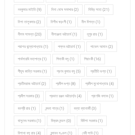
নবকুমার মাইতি (9)
নিনা ঘোষ সমাদ্দার (2)
নিবিড় সাহা (21)
নিশা তালুকদার (2)
নিশীথ ষড়ংগী (1)
নীল দিগন্ত (1)
নীলম সামন্ত (20)
নীলাঞ্জনা ভট্টাচার্য (1)
নূপুর রায় (1)
পরাশর বন্দ্যোপাধ্যায় (1)
পল্লব ভট্টাচার্য (1)
পাভেল আমান (2)
পার্থসারথি মহাপাত্র (1)
পিনাকী বসু (1)
পিয়াংকী (16)
পীযূষ কান্তি সরকার (1)
প্রণব কুমার বসু (5)
প্রতীতি গুপ্ত (1)
প্রতীমরাজ ভট্টাচার্য (2)
প্রদীপ গুপ্ত (8)
প্রদীপ মুখোপাধ্যায় (4)
প্রদীপ সরকার (3)
প্রভাত রঞ্জন ভট্টাচার্য্য (4)
প্রাণজি বসাক (1)
বনশ্রী রায় (1)
বন্দনা পাত্র (1)
বন্যা ব্যানার্জী (3)
বাসুদেব সরকার (1)
বিক্রম মন্ডল (0)
বিদিশা সরকার (1)
বিশাখা বসু রায় (4)
বৃন্দাবন মণ্ডল (1)
বেবী সাউ (1)