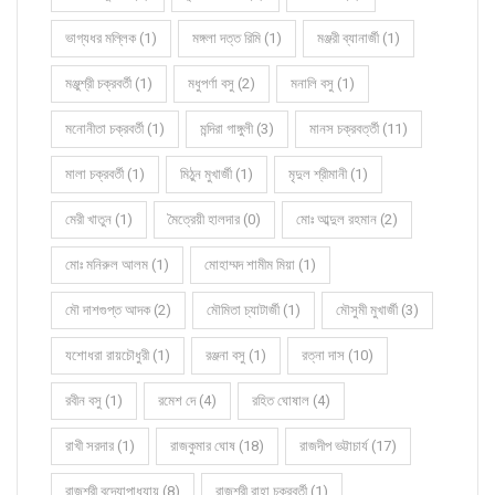
ভাগ্যধর মল্লিক (1)
মঙ্গলা দত্ত রিমি (1)
মঞ্জরী ব্যানার্জী (1)
মঞ্জুশ্রী চক্রবর্তী (1)
মধুপর্ণা বসু (2)
মনালি বসু (1)
মনোনীতা চক্রবর্তী (1)
মন্দিরা গাঙ্গুলী (3)
মানস চক্রবর্ত্তী (11)
মালা চক্রবর্তী (1)
মিঠুন মুখার্জী (1)
মৃদুল শ্রীমানী (1)
মেরী খাতুন (1)
মৈত্রেয়ী হালদার (0)
মোঃ আব্দুল রহমান (2)
মোঃ মনিরুল আলম (1)
মোহাম্মদ শামীম মিয়া (1)
মৌ দাশগুপ্ত আদক (2)
মৌমিতা চ্যাটার্জী (1)
মৌসুমী মুখার্জী (3)
যশোধরা রায়চৌধুরী (1)
রঞ্জনা বসু (1)
রত্না দাস (10)
রবীন বসু (1)
রমেশ দে (4)
রহিত ঘোষাল (4)
রাখী সরদার (1)
রাজকুমার ঘোষ (18)
রাজদীপ ভট্টাচার্য (17)
রাজশ্রী বন্দ্যোপাধ্যায় (8)
রাজশ্রী রাহা চক্রবর্তী (1)