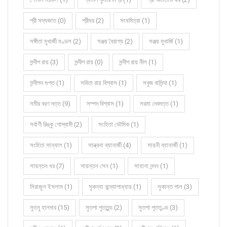
শ্রী সদ্যজাত (0)
শ্রীধর (2)
সংঘমিত্রা (1)
সঙ্গীতা মুখার্জী মণ্ডল (2)
সঞ্জয় বৈরাগ্য (2)
সঞ্জয় মুখার্জি (1)
সন্দীপ রায় (3)
সন্দীপ রায় (0)
সন্দীপ রায় নীল (1)
সন্দীপন গুপ্ত (1)
সবিতা রায় বিশ্বাস (1)
সবুজ বাসিন্দা (1)
সমীর বরণ দত্ত (9)
সম্পদ বিশ্বাস (1)
সরমা দেবদত্ত (1)
সর্বাণী রিঙ্কু গোস্বামী (2)
সংহিতা ভৌমিক (1)
সংহিতা সান্যাল (1)
সান্ত্বনা ব্যানার্জী (4)
সায়নী ব্যানার্জী (1)
সায়ন্তন ধর (7)
সায়ন্তন সেন (1)
সাহানা নন্দন (1)
সিরাজুল ইসলাম (1)
সুকন্যা বন্দ্যোপাধ্যায় (1)
সুকান্ত পাল (3)
সুতনু হালদার (15)
সুতপা পুততুন্ড (2)
সুতপা পূততুণ্ড (3)