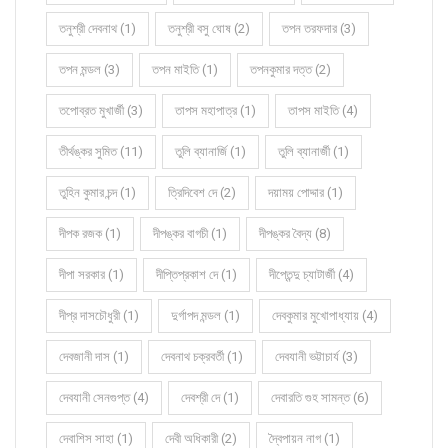
তনুশ্রী দেবনাথ (1)
তনুশ্রী বসু ঘোষ (2)
তপন তরফদার (3)
তপন মন্ডল (3)
তপন মাইতি (1)
তপনকুমার দত্ত (2)
তপোব্রত মুখার্জী (3)
তাপস মহাপাত্র (1)
তাপস মাইতি (4)
তীর্থঙ্কর সুমিত (11)
তুলি ব্যানার্জি (1)
তুলি ব্যানার্জী (1)
তুহিন কুমার চন্দ (1)
ত্রিদিবেশ দে (2)
দয়াময় পোদ্দার (1)
দীপক রজক (1)
দীপঙ্কর বাগচী (1)
দীপঙ্কর বৈদ্য (8)
দীপা সরকার (1)
দীপ্তিপ্রকাশ দে (1)
দীপ্তেন্দু চ্যাটার্জী (4)
দীপ্র দাসচৌধুরী (1)
দুর্গাপদ মন্ডল (1)
দেবকুমার মুখোপাধ্যায় (4)
দেবজানী দাস (1)
দেবনাথ চক্রবর্তী (1)
দেবযানী ভট্টাচার্য (3)
দেবযানী সেনগুপ্ত (4)
দেবশ্রী দে (1)
দেবারতি গুহ সামন্ত (6)
দেবাশিস সাহা (1)
দেবী অধিকারী (2)
দ্বৈপায়ন নাগ (1)