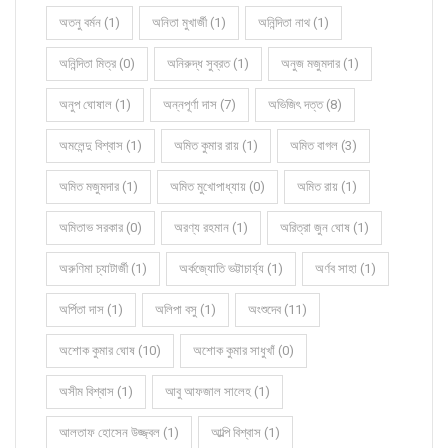
অতনু বর্মন (1)
অনিতা মুখার্জী (1)
অনিন্দিতা নাথ (1)
অনিন্দিতা মিত্র (0)
অনিরুদ্ধ সুব্রত (1)
অনুজ মজুমদার (1)
অনুপ ঘোষাল (1)
অন্নপূর্ণা দাস (7)
অভিজিৎ দত্ত (8)
অমলেন্দু বিশ্বাস (1)
অমিত কুমার রায় (1)
অমিত বাগল (3)
অমিত মজুমদার (1)
অমিত মুখোপাধ্যায় (0)
অমিত রায় (1)
অমিতাভ সরকার (0)
অরণ্য রহমান (1)
অরিত্রা জুন ঘোষ (1)
অরুণিমা চ্যাটার্জী (1)
অর্কজ্যোতি ভট্টাচার্য্য (1)
অর্ণব সাহা (1)
অর্পিতা দাস (1)
অলিপা বসু (1)
অংশুদেব (11)
অশোক কুমার ঘোষ (10)
অশোক কুমার সাধুখাঁ (0)
অসীম বিশ্বাস (1)
আবু আফজাল সালেহ (1)
আলতাফ হোসেন উজ্জ্বল (1)
আল্পি বিশ্বাস (1)