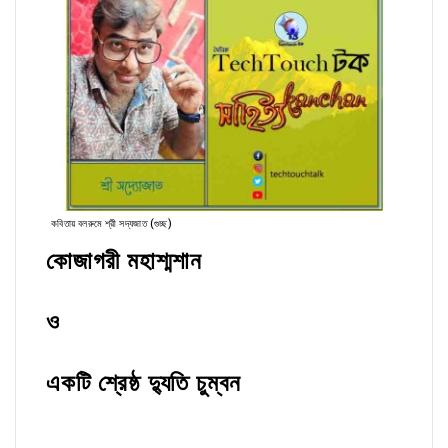
কবিতায় বলরুমে শ্রী সদ্যজাত (গুচ্ছ)
কোজাগরী মহাশ্মশান
ও
একটি শ্রেষ্ঠ দ্যুতি চুম্বন