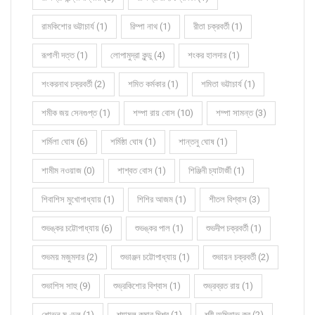
রামকিশোর ভট্টাচার্য (1)
রিম্পা নাথ (1)
রীতা চক্রবর্তী (1)
রূপালী দত্ত (1)
লোপামুদ্রা কুন্ডু (4)
শংকর হালদার (1)
শংকরনাথ চক্রবর্তী (2)
শমিত কর্মকার (1)
শমিতা ভট্টাচার্য (1)
শমীক জয় সেনগুপ্ত (1)
শম্পা রায় বোস (10)
শম্পা সামন্ত (3)
শর্মিলা ঘোষ (6)
শর্মিষ্ঠা ঘোষ (1)
শান্তনু ঘোষ (1)
শামীম নওয়াজ (0)
শাশ্বত বোস (1)
শিঞ্জিনী চ্যাটার্জী (1)
শিবাশিস মুখোপাধ্যায় (1)
শিশির আজম (1)
শীতল বিশ্বাস (3)
শুভঙ্কর চট্টোপাধ্যায় (6)
শুভঙ্কর পাল (1)
শুভদীপ চক্রবর্তী (1)
শুভময় মজুমদার (2)
শুভাঞ্জন চট্টোপাধ্যায় (1)
শুভায়ন চক্রবর্তী (2)
শুভাশিস সাহু (9)
শুভ্রকিশোর বিশ্বাস (1)
শুভ্রব্রত রায় (1)
শোভন মণ্ডল (1)
শ্যামল কুমার মিশ্র (1)
শ্রী অমিতাভ কর (2)