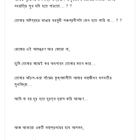
নবরাত্রি সুখ যদি হতে পারতো… ? ?
তোমার অষ্টপ্রহর ভাঙার ঘরমুখী পঞ্চপ্রদীপটা কেন হতে পারি না… ? ?
রোজের এই আমন্ত্রণ আর কোরো না,
তুমি তোমার মাঝেই কর অবগাহন তোমার মতন করে…
তোমার আঁচল-ভরা সাঁঝের কৃষ্ণকালীটা আমার মহাজীবন ভগবতীর
সুখনিদ্রা…
আমি না হয় দূর হতে দূরত্ব হ্রাস করি আমরণ…
আজ আবারো একটি মহাপ্রলয়ের হবে আগমন,