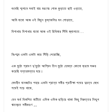
শুনেছি শ্মশানে সবাই যায় মরণের শোক কুড়াতে ছাই ওড়াতে,
আমি যাবো আজ ওই মিথুন কৃষ্ণকলির মন পোড়াতে,
বিশাখায় বিশাখায় যাবো আজ ওই রিধিমার সিঁথি জ্বালাতে....
নিঃশব্দে একটা একটা করে সিঁড়ি পেরোচ্ছি,
এক মুঠো শ্রাবণ দু'মুঠো আশ্বিন তিন মুঠো হেমন্ত কোনো ক্রমে সঞ্চয়
করেছি যন্তরমন্তর ঘরে।
মেদহীন যানজটের শহরে একটা শ্রান্ত সমীর প্রতীক্ষা পথের দুরত্ব মেখে
পথেই পড়ে থাকে,
যেন অর্ধ বিকশিত মাটিতে এদিক ওদিক ছড়িয়ে থাকা কিছু নিরুত্তর নিশ্চুপ
ঋতব্রত সমীকরণ ,,,