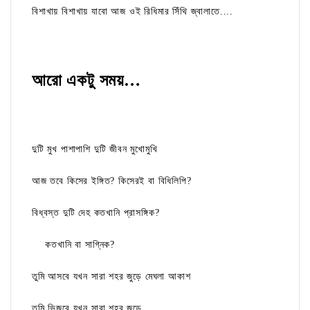
বিশাখায় বিশাখায় যাবো আজ ওই রিধিমার সিঁথি জ্বালাতে....
আরো একটু সময়…
দুটি মুখ পাশাপাশি দুটি জীবন মুখোমুখি
আজ তবে কিসের ইঙ্গিত? কিসেরই বা বিধিলিপি?
বিধ্বস্ত দুটি দেহ কতখানি প্রাসঙ্গিক?
কতখানি বা সাগ্নিক?
তুমি আসবে যখন সারা শহর জুড়ে মেঘলা আকাশ
তুমি ভিজবে যখন সারা শহর জুড়ে