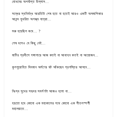
বোধনের অপর্যাপ্ত উল্লাস…
সন্ধের স্বনির্বন্ধ আরতিটা শেষ হতে না হতেই আরও একটি অসমাপিকার
আনন্দ মুখরিত অগস্ত্য যাত্রা…
শুরু হয়েছিল কবে… ?
শেষ বলেও যে কিছু নেই…
মাটির প্রদীপে গঙ্গাপারে আজ কতই না আবাহন কতই না আয়োজন…
কুলপুরোহিত দিনমান অর্পণের ঘট আঁকছেন প্রশস্তির আসনে…
নিঃস্ব সুখের সহৃদয় সমর্পণটা আজও হলো না…
হয়তো হবে কোনো এক মহাকালের পথে কোনো এক শীতলস্পর্শী
মহালয়াতে…