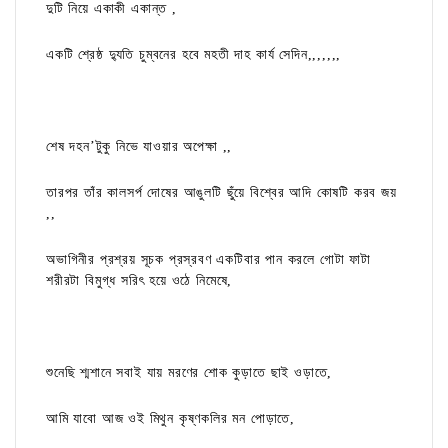
দুটি নিয়ে একাকী একান্ত ,
একটি শ্রেষ্ঠ দ্যুতি চুম্বনের হবে মহতী দাহ কার্য সেদিন,,,,,,,
শেষ দহন’টুকু নিভে যাওয়ার অপেক্ষা ,,
তারপর তাঁর কালসর্প দোষের আঙুলটি ছুঁয়ে বিশ্বের আদি কোষটি করব জয়
,,
অভাগিনীর প্রশ্রয় সূচক প্রস্রবণ একটিবার পান করলে গোটা ফাটা
শরীরটা বিমুগ্ধ সরিৎ হয়ে ওঠে নিমেষে,
শুনেছি শ্মশানে সবাই যায় মরণের শোক কুড়াতে ছাই ওড়াতে,
আমি যাবো আজ ওই মিথুন কৃষ্ণকলির মন পোড়াতে,