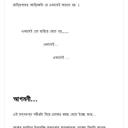
রাত্রিপথের আহ্নিকটা যে এভাবেই সারতে হয় ।
এভাবেই তো হারিয়ে যেতে হয়,,,,,
এভাবেই…
এভাবেই …
আগমনী…
এই মগ্নভগ্ন শরীরটা নিয়ে তোমার কাছে যেতে ইচ্ছে করে…
আমার সূর্যোদয় উপলব্ধি অস্তরাগ বালুকাবেলা তোমার নিশুতি পাশের