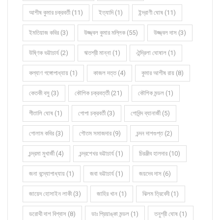
আশীষ কুমার চক্রবর্তী (11)
ইত্যাদি (1)
ইন্দ্রাণী ঘোষ (11)
ইমতিয়াজ কবির (3)
উজ্জ্বল কুমার মল্লিক (55)
উজ্জ্বল দাস (3)
উষ্ণিক ভট্টাচার্য (2)
ঋতশ্রী মান্না (1)
ঐন্দ্রিলা ঘোষাল (1)
কল্যাণ গঙ্গোপাধ্যায় (1)
কাজল দত্ত (4)
কুমার আশীষ রায় (8)
কেতকী বসু (3)
কৌশিক চক্রবর্ত্তী (21)
কৌশিক মন্ডল (1)
গীতালি ঘোষ (1)
গোপা চক্রবর্তী (3)
গোবিন্দ ব্যানার্জী (5)
গোলাম কবির (3)
গৌতম সমাজদার (9)
চন্দন দাশগুপ্ত (2)
চন্দ্রমা মুখার্জী (4)
চন্দ্রশেখর ভট্টাচার্য (1)
চিরঞ্জীব হালদার (10)
জনা বন্দ্যোপাধ্যায় (1)
জবা ভট্টাচার্য (1)
জয়দেব দাস (6)
জায়েদ হোসাইন লাকী (3)
জাহির খান (1)
ঝিলম ত্রিবেদী (1)
ডরোথী দাশ বিশ্বাস (8)
ডাঃ প্রিয়াঙ্কা মন্ডল (1)
তনুশ্রী ঘোষ (1)