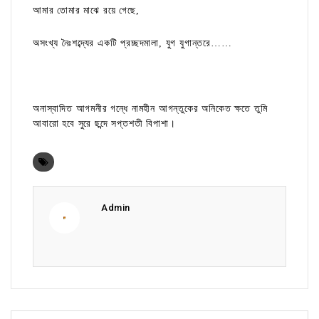
আমার তোমার মাঝে রয়ে গেছে,
অসংখ্য নৈঃশব্দ্যের একটি প্রচ্ছদমালা, যুগ যুগান্তরে……
অনাস্বাদিত আগমনীর গন্ধে নামহীন আগন্তুকের অনিকেত ক্ষতে তুমি
আবারো হবে সুরে ছন্দে সপ্তশতী বিপাশা।
Admin