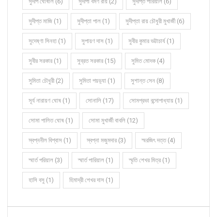
সুদীপ ঘোষাল (6)
সুদীপা বর্মণ রায় (2)
সুদীপ্ত পারিয়াল (6)
সুদীপ্ত মাজি (1)
সুদীপ্তা পাল (1)
সুদীপ্তা রায় চৌধুরী মুখার্জী (6)
সুদেষ্ণা সিনহা (1)
সুপায়ণ দাস (1)
সুবীর কুমার ভট্টাচার্য (1)
সুবীর সরকার (1)
সুব্রত সরকার (15)
সুমিত মোদক (4)
সুমিতা চৌধুরী (2)
সুমিতা পয়ড়্যা (1)
সুশান্ত সেন (8)
সূর্য নারায়ণ ঘোষ (1)
সোনালি (17)
সোমপ্রভা বন্দোপাধ্যায় (1)
সোমা পালিত ঘোষ (1)
সোমা মুখার্জী বাবলি (12)
স্বপ্ননীল বিশ্বাস (1)
স্বপ্না মজুমদার (3)
স্মরজিৎ দত্ত (4)
স্মার্ত পরিয়াল (3)
স্মার্ত পারিয়াল (1)
স্মৃতি শেখর মিত্র (1)
হাসি বসু (1)
হিমাদ্রী শেখর দাস (1)