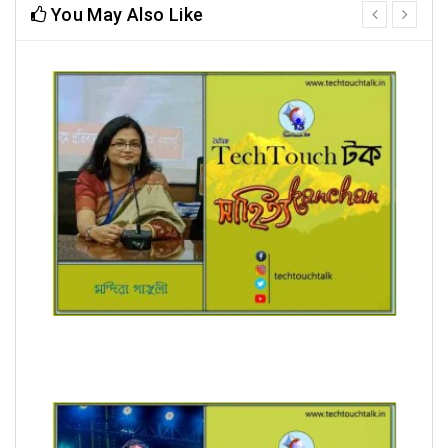
You May Also Like
prev
next
রূপচর্চা (ধারাবাহিক) মন্দিরা গাঙ্গুলী