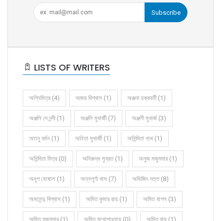
Subscribe
LISTS OF WRITERS
অগ্নিমিত্র (4)
অজয় বিশ্বাস (1)
অঞ্জনা চক্রবর্তী (1)
অঞ্জলি দে নন্দী (1)
অঞ্জলি মুখার্জী (7)
অঞ্জলী মুখার্জ (3)
অতনু বর্মন (1)
অনিতা মুখার্জী (1)
অনিন্দিতা নাথ (1)
অনিন্দিতা মিত্র (0)
অনিরুদ্ধ সুব্রত (1)
অনুজ মজুমদার (1)
অনুপ ঘোষাল (1)
অন্নপূর্ণা দাস (7)
অভিজিৎ দত্ত (8)
অমলেন্দু বিশ্বাস (1)
অমিত কুমার রায় (1)
অমিত বাগল (3)
অমিত মজুমদার (1)
অমিত মুখোপাধ্যায় (0)
অমিত রায় (1)