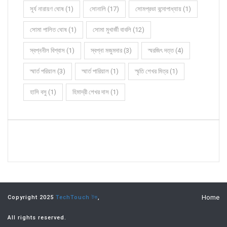
সূর্য নারায়ণ ঘোষ (1)
সোনালি (17)
সোমপ্রভা বন্দোপাধ্যায় (1)
সোমা পালিত ঘোষ (1)
সোমা মুখার্জী বাবলি (12)
স্বপ্ননীল বিশ্বাস (1)
স্বপ্না মজুমদার (3)
স্মরজিৎ দত্ত (4)
স্মার্ত পরিয়াল (3)
স্মার্ত পারিয়াল (1)
স্মৃতি শেখর মিত্র (1)
হাসি বসু (1)
হিমাদ্রী শেখর দাস (1)
Home
Copyright 2025
TechTouch টক
,
All rights reserved.