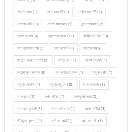
গীতালি ঘোষ (1)
গোপা চক্রবর্তী (3)
গোবিন্দ ব্যানার্জী (5)
গোলাম কবির (3)
গৌতম সমাজদার (9)
চন্দন দাশগুপ্ত (2)
চন্দ্রমা মুখার্জী (4)
চন্দ্রশেখর ভট্টাচার্য (1)
চিরঞ্জীব হালদার (10)
জনা বন্দ্যোপাধ্যায় (1)
জবা ভট্টাচার্য (1)
জয়দেব দাস (6)
জায়েদ হোসাইন লাকী (3)
জাহির খান (1)
ঝিলম ত্রিবেদী (1)
ডরোথী দাশ বিশ্বাস (8)
ডাঃ প্রিয়াঙ্কা মন্ডল (1)
তনুশ্রী ঘোষ (1)
তনুশ্রী দেবনাথ (1)
তনুশ্রী বসু ঘোষ (2)
তপন তরফদার (3)
তপন মন্ডল (3)
তপন মাইতি (1)
তপনকুমার দত্ত (2)
তপোব্রত মুখার্জী (3)
তাপস মহাপাত্র (1)
তাপস মাইতি (4)
তীর্থঙ্কর সুমিত (11)
তুলি ব্যানার্জি (1)
তুলি ব্যানার্জী (1)