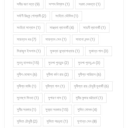
সমীর বরণ দত্ত (9)
সম্পদ বিশ্বাস (1)
সরমা দেবদত্ত (1)
সর্বাণী রিঙ্কু গোস্বামী (2)
সংহিতা ভৌমিক (1)
সংহিতা সান্যাল (1)
সান্ত্বনা ব্যানার্জী (4)
সায়নী ব্যানার্জী (1)
সায়ন্তন ধর (7)
সায়ন্তন সেন (1)
সাহানা নন্দন (1)
সিরাজুল ইসলাম (1)
সুকন্যা বন্দ্যোপাধ্যায় (1)
সুকান্ত পাল (3)
সুতনু হালদার (15)
সুতপা পুততুন্ড (2)
সুতপা পূততুণ্ড (3)
সুদীপ ঘোষাল (6)
সুদীপা বর্মণ রায় (2)
সুদীপ্ত পারিয়াল (6)
সুদীপ্ত মাজি (1)
সুদীপ্তা পাল (1)
সুদীপ্তা রায় চৌধুরী মুখার্জী (6)
সুদেষ্ণা সিনহা (1)
সুপায়ণ দাস (1)
সুবীর কুমার ভট্টাচার্য (1)
সুবীর সরকার (1)
সুব্রত সরকার (15)
সুমিত মোদক (4)
সুমিতা চৌধুরী (2)
সুমিতা পয়ড়্যা (1)
সুশান্ত সেন (8)