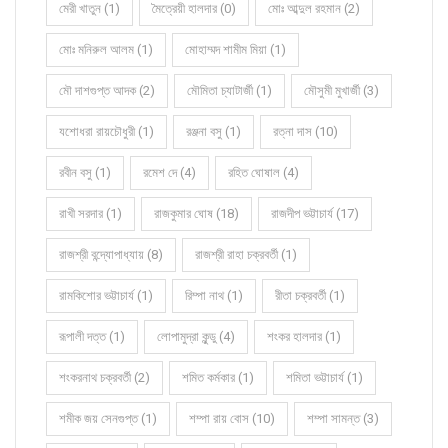
মেরী খাতুন (1)
মৈত্রেয়ী হালদার (0)
মোঃ আব্দুল রহমান (2)
মোঃ মনিরুল আলম (1)
মোহাম্মদ শামীম মিয়া (1)
মৌ দাশগুপ্ত আদক (2)
মৌমিতা চ্যাটার্জী (1)
মৌসুমী মুখার্জী (3)
যশোধরা রায়চৌধুরী (1)
রঞ্জনা বসু (1)
রত্না দাস (10)
রবীন বসু (1)
রমেশ দে (4)
রহিত ঘোষাল (4)
রাখী সরদার (1)
রাজকুমার ঘোষ (18)
রাজদীপ ভট্টাচার্য (17)
রাজশ্রী বন্দ্যোপাধ্যায় (8)
রাজশ্রী রাহা চক্রবর্তী (1)
রামকিশোর ভট্টাচার্য (1)
রিম্পা নাথ (1)
রীতা চক্রবর্তী (1)
রূপালী দত্ত (1)
লোপামুদ্রা কুন্ডু (4)
শংকর হালদার (1)
শংকরনাথ চক্রবর্তী (2)
শমিত কর্মকার (1)
শমিতা ভট্টাচার্য (1)
শমীক জয় সেনগুপ্ত (1)
শম্পা রায় বোস (10)
শম্পা সামন্ত (3)