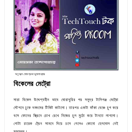
অণুগল্পে সোমপ্রভা বন্দোপাধ্যায়
বিকেলের মেট্রো
সারা বিকেল উদ্দেশ্যহীন ভাবে ঘোরাঘুরির পর সমুদ্র টালিগঞ্জ মেট্রো
স্টেশনে ঢুকে দমদমের টিকিট কাটলো। তারপর একটা ফাঁকা বেঞ্চে চুপ করে
বসে ফোনের স্ক্রিনে চোখ রেখে নিজের চুল মুঠো করে টানতে লাগলো।
গোটা চারেক ট্রেন সামনে দিয়ে চলে গেলেও কোনো হেলদোল নেই
সমুদ্রের।