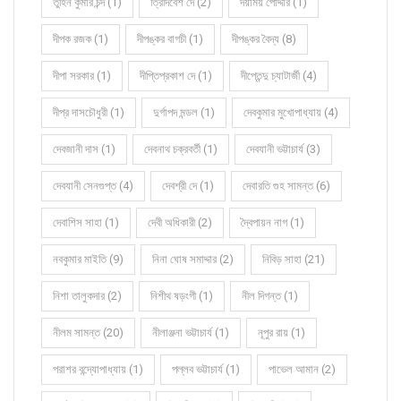
তুহিন কুমার চন্দ (1)
ত্রিদিবেশ দে (2)
দয়াময় পোদ্দার (1)
দীপক রজক (1)
দীপঙ্কর বাগচী (1)
দীপঙ্কর বৈদ্য (8)
দীপা সরকার (1)
দীপ্তিপ্রকাশ দে (1)
দীপ্তেন্দু চ্যাটার্জী (4)
দীপ্র দাসচৌধুরী (1)
দুর্গাপদ মন্ডল (1)
দেবকুমার মুখোপাধ্যায় (4)
দেবজানী দাস (1)
দেবনাথ চক্রবর্তী (1)
দেবযানী ভট্টাচার্য (3)
দেবযানী সেনগুপ্ত (4)
দেবশ্রী দে (1)
দেবারতি গুহ সামন্ত (6)
দেবাশিস সাহা (1)
দেবী অধিকারী (2)
দ্বৈপায়ন নাগ (1)
নবকুমার মাইতি (9)
নিনা ঘোষ সমাদ্দার (2)
নিবিড় সাহা (21)
নিশা তালুকদার (2)
নিশীথ ষড়ংগী (1)
নীল দিগন্ত (1)
নীলম সামন্ত (20)
নীলাঞ্জনা ভট্টাচার্য (1)
নূপুর রায় (1)
পরাশর বন্দ্যোপাধ্যায় (1)
পল্লব ভট্টাচার্য (1)
পাভেল আমান (2)