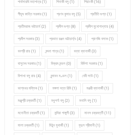
পার্থসারথি মহাপাত্র (1)
পিনাকী বসু (1)
পিয়াংকী (16)
পীযূষ কান্তি সরকার (1)
প্রণব কুমার বসু (5)
প্রতীতি গুপ্ত (1)
প্রতীমরাজ ভট্টাচার্য (2)
প্রদীপ গুপ্ত (8)
প্রদীপ মুখোপাধ্যায় (4)
প্রদীপ সরকার (3)
প্রভাত রঞ্জন ভট্টাচার্য্য (4)
প্রাণজি বসাক (1)
বনশ্রী রায় (1)
বন্দনা পাত্র (1)
বন্যা ব্যানার্জী (3)
বাসুদেব সরকার (1)
বিক্রম মন্ডল (0)
বিদিশা সরকার (1)
বিশাখা বসু রায় (4)
বৃন্দাবন মণ্ডল (1)
বেবী সাউ (1)
ভাগ্যধর মল্লিক (1)
মঙ্গলা দত্ত রিমি (1)
মঞ্জরী ব্যানার্জী (1)
মঞ্জুশ্রী চক্রবর্তী (1)
মধুপর্ণা বসু (2)
মনালি বসু (1)
মনোনীতা চক্রবর্তী (1)
মন্দিরা গাঙ্গুলী (3)
মানস চক্রবর্ত্তী (11)
মালা চক্রবর্তী (1)
মিঠুন মুখার্জী (1)
মৃদুল শ্রীমানী (1)