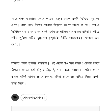
আজ লাঞ্চ আওয়ারে ফোনে অচেনা নম্বর থেকে একটা ভিডিও ম্যাসেজ
এলো। সেটা দেখে নিজের চোখকে বিশ্বাস করতে পারছে না সে। পাব-এ
মিউজিক এর তালে তালে একটা লোককে জড়িয়ে নাচ করছে মন্দিরা। শরীরে
শরীর ডুবিয়ে গভীর চুম্বনের দৃশ্যটাই মিনিট সাতেকের। যেভাবে তার
ঠোঁট..।
সম্বিত ফিরল সুমনের ধাক্কায়। এই মেট্রোটাও মিস করবি? কোনো রকমে
নিজেকে সামলে উঠে দাঁড়ায় ভীড় ট্রেনের দরজার সামনে। -শরীর খারাপ
করছে নাকি! ঝাপসা চোখে দেখল, মন্দিরা তাকে ধরে বসিয়ে দিচ্ছে একটা
ফাঁকা সিটে।
সোমপ্রভা বন্দোপাধ্যায়