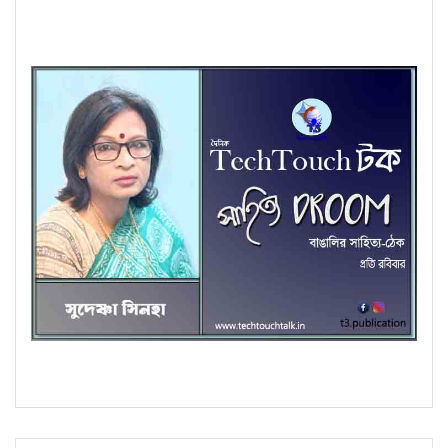
অণুগল্পে সুদেষ্ণা সিনহা