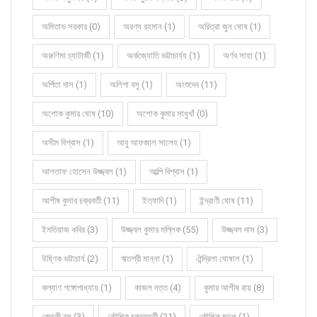
অমিতাভ সরকার (0)
অরণ্য রহমান (1)
অরিত্রা জুন ঘোষ (1)
অরুণিমা চ্যাটার্জী (1)
অর্কজ্যোতি ভট্টাচার্য্য (1)
অর্ণব সাহা (1)
অর্পিতা দাস (1)
অলিপা বসু (1)
অংশুদেব (11)
অশোক কুমার ঘোষ (10)
অশোক কুমার সাধুখাঁ (0)
অসীম বিশ্বাস (1)
আবু আফজাল সালেহ (1)
আলতাফ হোসেন উজ্জ্বল (1)
আল্পি বিশ্বাস (1)
আশীষ কুমার চক্রবর্তী (11)
ইত্যাদি (1)
ইন্দ্রাণী ঘোষ (11)
ইমতিয়াজ কবির (3)
উজ্জ্বল কুমার মল্লিক (55)
উজ্জ্বল দাস (3)
উষ্ণিক ভট্টাচার্য (2)
ঋতশ্রী মান্না (1)
ঐন্দ্রিলা ঘোষাল (1)
কল্যাণ গঙ্গোপাধ্যায় (1)
কাজল দত্ত (4)
কুমার আশীষ রায় (8)
কেতকী বসু (3)
কৌশিক চক্রবর্ত্তী (21)
কৌশিক মন্ডল (1)