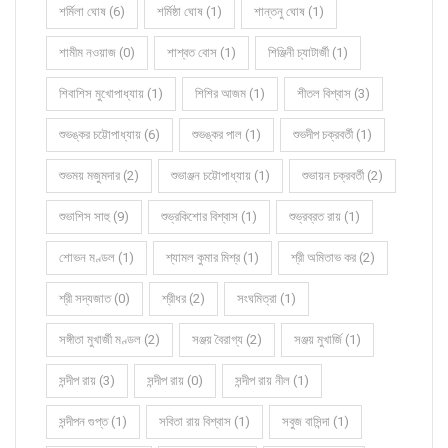
শর্মিলা ঘোষ (6)
শর্মিষ্ঠা ঘোষ (1)
শান্তনু ঘোষ (1)
শামীম নওয়াজ (0)
শাশ্বত বোস (1)
শিঞ্জিনী চ্যাটার্জী (1)
শিবাশিস মুখোপাধ্যায় (1)
শিশির আজম (1)
শীতল বিশ্বাস (3)
শুভঙ্কর চট্টোপাধ্যায় (6)
শুভঙ্কর পাল (1)
শুভদীপ চক্রবর্তী (1)
শুভময় মজুমদার (2)
শুভাঞ্জন চট্টোপাধ্যায় (1)
শুভায়ন চক্রবর্তী (2)
শুভাশিস সাহু (9)
শুভ্রকিশোর বিশ্বাস (1)
শুভ্রব্রত রায় (1)
শোভন মণ্ডল (1)
শ্যামল কুমার মিশ্র (1)
শ্রী অমিতাভ কর (2)
শ্রী সদ্যজাত (0)
শ্রীধর (2)
সংঘমিত্রা (1)
সঙ্গীতা মুখার্জী মণ্ডল (2)
সঞ্জয় বৈরাগ্য (2)
সঞ্জয় মুখার্জি (1)
সন্দীপ রায় (3)
সন্দীপ রায় (0)
সন্দীপ রায় নীল (1)
সন্দীপন গুপ্ত (1)
সবিতা রায় বিশ্বাস (1)
সবুজ বাসিন্দা (1)