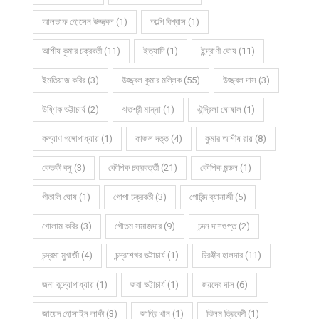
আলতাফ হোসেন উজ্জ্বল (1)
আল্পি বিশ্বাস (1)
আশীষ কুমার চক্রবর্তী (11)
ইত্যাদি (1)
ইন্দ্রাণী ঘোষ (11)
ইমতিয়াজ কবির (3)
উজ্জ্বল কুমার মল্লিক (55)
উজ্জ্বল দাস (3)
উষ্ণিক ভট্টাচার্য (2)
ঋতশ্রী মান্না (1)
ঐন্দ্রিলা ঘোষাল (1)
কল্যাণ গঙ্গোপাধ্যায় (1)
কাজল দত্ত (4)
কুমার আশীষ রায় (8)
কেতকী বসু (3)
কৌশিক চক্রবর্ত্তী (21)
কৌশিক মন্ডল (1)
গীতালি ঘোষ (1)
গোপা চক্রবর্তী (3)
গোবিন্দ ব্যানার্জী (5)
গোলাম কবির (3)
গৌতম সমাজদার (9)
চন্দন দাশগুপ্ত (2)
চন্দ্রমা মুখার্জী (4)
চন্দ্রশেখর ভট্টাচার্য (1)
চিরঞ্জীব হালদার (11)
জনা বন্দ্যোপাধ্যায় (1)
জবা ভট্টাচার্য (1)
জয়দেব দাস (6)
জায়েদ হোসাইন লাকী (3)
জাহির খান (1)
ঝিলম ত্রিবেদী (1)