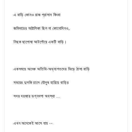
এ বাড়ি কোনও রাজ প্রাসাদ কিংবা
জমিদারের অট্টালিকা ছিল না কোনোদিনও,
নিছক ছাপোষা আটপৌরে একটি বাড়ি।
একসময়ে অনেক অতিথি-অভ্যাগতদের ভিড়ে ঠাসা বাড়ি
সময়ের দুলকি চালে যৌলুষ হারিয়ে বাড়ির
সদর দরজার ভগ্নদশা অবস্থা ...
এখন অনেকেই আসে যায় --