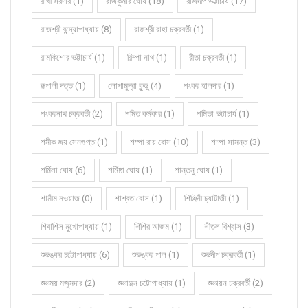
রাখী সরদার (1)
রাজকুমার ঘোষ (18)
রাজদীপ ভট্টাচার্য (17)
রাজশ্রী বন্দ্যোপাধ্যায় (8)
রাজশ্রী রাহা চক্রবর্তী (1)
রামকিশোর ভট্টাচার্য (1)
রিম্পা নাথ (1)
রীতা চক্রবর্তী (1)
রূপালী দত্ত (1)
লোপামুদ্রা কুন্ডু (4)
শংকর হালদার (1)
শংকরনাথ চক্রবর্তী (2)
শমিত কর্মকার (1)
শমিতা ভট্টাচার্য (1)
শমীক জয় সেনগুপ্ত (1)
শম্পা রায় বোস (10)
শম্পা সামন্ত (3)
শর্মিলা ঘোষ (6)
শর্মিষ্ঠা ঘোষ (1)
শান্তনু ঘোষ (1)
শামীম নওয়াজ (0)
শাশ্বত বোস (1)
শিঞ্জিনী চ্যাটার্জী (1)
শিবাশিস মুখোপাধ্যায় (1)
শিশির আজম (1)
শীতল বিশ্বাস (3)
শুভঙ্কর চট্টোপাধ্যায় (6)
শুভঙ্কর পাল (1)
শুভদীপ চক্রবর্তী (1)
শুভময় মজুমদার (2)
শুভাঞ্জন চট্টোপাধ্যায় (1)
শুভায়ন চক্রবর্তী (2)