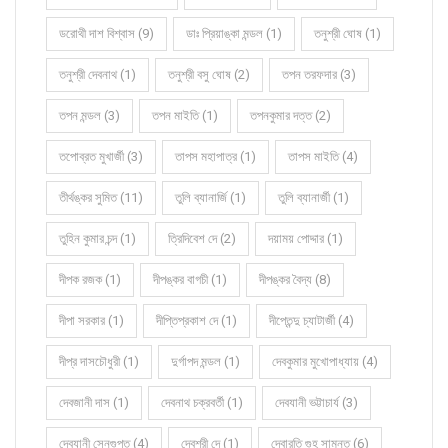
ডরোথী দাশ বিশ্বাস (9)
ডাঃ প্রিয়াঙ্কা মন্ডল (1)
তনুশ্রী ঘোষ (1)
তনুশ্রী দেবনাথ (1)
তনুশ্রী বসু ঘোষ (2)
তপন তরফদার (3)
তপন মন্ডল (3)
তপন মাইতি (1)
তপনকুমার দত্ত (2)
তপোব্রত মুখার্জী (3)
তাপস মহাপাত্র (1)
তাপস মাইতি (4)
তীর্থঙ্কর সুমিত (11)
তুলি ব্যানার্জি (1)
তুলি ব্যানার্জী (1)
তুহিন কুমার চন্দ (1)
ত্রিদিবেশ দে (2)
দয়াময় পোদ্দার (1)
দীপক রজক (1)
দীপঙ্কর বাগচী (1)
দীপঙ্কর বৈদ্য (8)
দীপা সরকার (1)
দীপ্তিপ্রকাশ দে (1)
দীপ্তেন্দু চ্যাটার্জী (4)
দীপ্র দাসচৌধুরী (1)
দুর্গাপদ মন্ডল (1)
দেবকুমার মুখোপাধ্যায় (4)
দেবজানী দাস (1)
দেবনাথ চক্রবর্তী (1)
দেবযানী ভট্টাচার্য (3)
দেবযানী সেনগুপ্ত (4)
দেবশ্রী দে (1)
দেবারতি গুহ সামন্ত (6)