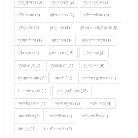
সুতনু হালদার (15)
সুতপা পুততুন্ড (2)
সুতপা পূততুণ্ড (3)
সুদীপ ঘোষাল (6)
সুদীপা বর্মণ রায় (2)
সুদীপ্ত পারিয়াল (6)
সুদীপ্ত মাজি (1)
সুদীপ্তা পাল (1)
সুদীপ্তা রায় চৌধুরী মুখার্জী (6)
সুদেষ্ণা সিনহা (1)
সুপায়ণ দাস (1)
সুবীর কুমার ভট্টাচার্য (1)
সুবীর সরকার (1)
সুব্রত সরকার (15)
সুমিত মোদক (4)
সুমিতা চৌধুরী (2)
সুমিতা পয়ড়্যা (1)
সুশান্ত সেন (8)
সূর্য নারায়ণ ঘোষ (1)
সোনালি (17)
সোমপ্রভা বন্দোপাধ্যায় (1)
সোমা পালিত ঘোষ (1)
সোমা মুখার্জী বাবলি (12)
স্বপ্ননীল বিশ্বাস (1)
স্বপ্না মজুমদার (3)
স্মরজিৎ দত্ত (4)
স্মার্ত পরিয়াল (3)
স্মার্ত পারিয়াল (1)
স্মৃতি শেখর মিত্র (1)
হাসি বসু (1)
হিমাদ্রী শেখর দাস (1)