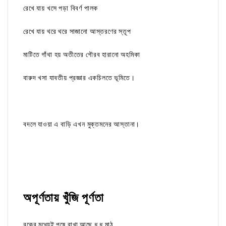
রেখে যায় খসে পড়া বিবর্ণ পালক
রেখে যায় থরে থরে সাজানো আস্তরণের স্তূপ
মাটিতে গাঁথা হয় অতীতের গৌরব হারানো অহমিকা
বারুদ খসা যাবতীয় প্রজ্ঞার একচিলতে ভূমিতে।
বদলে যাওয়া এ বাড়ি এখন মুক্তমনের আস্তানা।
অপূর্ণতায় খুঁজি পূর্ণতা
বুকের মধ্যেই পুষে রাখা আছে ধূ ধূ মাঠ,