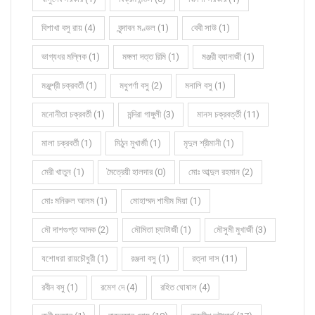
বিশাখা বসু রায় (4)
বৃন্দাবন মণ্ডল (1)
বেবী সাউ (1)
ভাগ্যধর মল্লিক (1)
মঙ্গলা দত্ত রিমি (1)
মঞ্জরী ব্যানার্জী (1)
মঞ্জুশ্রী চক্রবর্তী (1)
মধুপর্ণা বসু (2)
মনালি বসু (1)
মনোনীতা চক্রবর্তী (1)
মন্দিরা গাঙ্গুলী (3)
মানস চক্রবর্ত্তী (11)
মালা চক্রবর্তী (1)
মিঠুন মুখার্জী (1)
মৃদুল শ্রীমানী (1)
মেরী খাতুন (1)
মৈত্রেয়ী হালদার (0)
মোঃ আব্দুল রহমান (2)
মোঃ মনিরুল আলম (1)
মোহাম্মদ শামীম মিয়া (1)
মৌ দাশগুপ্ত আদক (2)
মৌমিতা চ্যাটার্জী (1)
মৌসুমী মুখার্জী (3)
যশোধরা রায়চৌধুরী (1)
রঞ্জনা বসু (1)
রত্না দাস (11)
রবীন বসু (1)
রমেশ দে (4)
রহিত ঘোষাল (4)