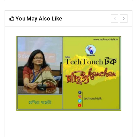
You May Also Like
prev
next
রূপচর্চা (ধারাবাহিক) মন্দিরা গাঙ্গুলী