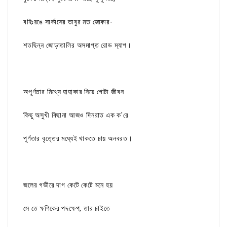
বহিঃরঙে সার্কাসের তাবুর মত জোকার-
শতছিন্ন জোড়াতালির অসমাপ্ত রোড ম্যাপ।
অপূর্ণতার মিথ্যে হাহাকার নিয়ে গোটা জীবন
কিছু অসুখী বিছানা আজও দিনরাত এক ক'রে
পূর্ণতার বৃত্তের মধ্যেই থাকতে চায় অনবরত।
জলের গভীরে দাগ কেটে কেটে মনে হয়
সে তে ক্ষণিকের পদক্ষেপ, তার চাইতে