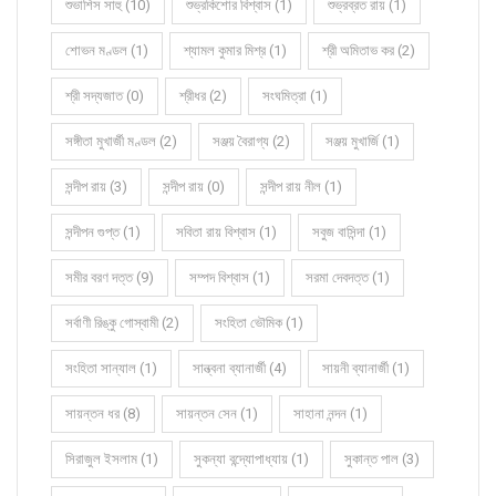
শুভাশিস সাহু (10)
শুভ্রকিশোর বিশ্বাস (1)
শুভ্রব্রত রায় (1)
শোভন মণ্ডল (1)
শ্যামল কুমার মিশ্র (1)
শ্রী অমিতাভ কর (2)
শ্রী সদ্যজাত (0)
শ্রীধর (2)
সংঘমিত্রা (1)
সঙ্গীতা মুখার্জী মণ্ডল (2)
সঞ্জয় বৈরাগ্য (2)
সঞ্জয় মুখার্জি (1)
সন্দীপ রায় (3)
সন্দীপ রায় (0)
সন্দীপ রায় নীল (1)
সন্দীপন গুপ্ত (1)
সবিতা রায় বিশ্বাস (1)
সবুজ বাসিন্দা (1)
সমীর বরণ দত্ত (9)
সম্পদ বিশ্বাস (1)
সরমা দেবদত্ত (1)
সর্বাণী রিঙ্কু গোস্বামী (2)
সংহিতা ভৌমিক (1)
সংহিতা সান্যাল (1)
সান্ত্বনা ব্যানার্জী (4)
সায়নী ব্যানার্জী (1)
সায়ন্তন ধর (8)
সায়ন্তন সেন (1)
সাহানা নন্দন (1)
সিরাজুল ইসলাম (1)
সুকন্যা বন্দ্যোপাধ্যায় (1)
সুকান্ত পাল (3)