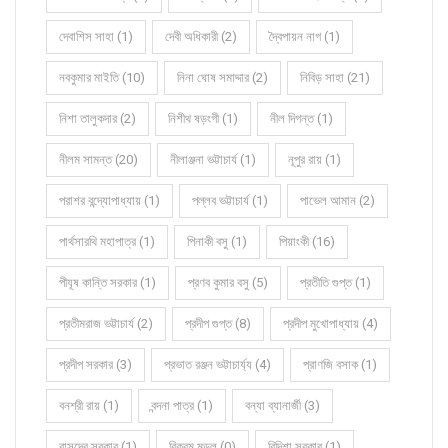
দেবাশিস সাহা (1)
দেবী অধিকারী (2)
দ্বৈপায়ন নাগ (1)
নবকুমার মাইতি (10)
নিনা ঘোষ সমাদ্দার (2)
নিবিড় সাহা (21)
নিশা তালুকদার (2)
নিশীথ ষড়ংগী (1)
নীল দিগন্ত (1)
নীলম সামন্ত (20)
নীলাঞ্জনা ভট্টাচার্য (1)
নূপুর রায় (1)
পরাশর বন্দ্যোপাধ্যায় (1)
পল্লব ভট্টাচার্য (1)
পাভেল আমান (2)
পার্থসারথি মহাপাত্র (1)
পিনাকী বসু (1)
পিয়াংকী (16)
পীযূষ কান্তি সরকার (1)
প্রণব কুমার বসু (5)
প্রতীতি গুপ্ত (1)
প্রতীমরাজ ভট্টাচার্য (2)
প্রদীপ গুপ্ত (8)
প্রদীপ মুখোপাধ্যায় (4)
প্রদীপ সরকার (3)
প্রভাত রঞ্জন ভট্টাচার্য্য (4)
প্রাণজি বসাক (1)
বনশ্রী রায় (1)
বন্দনা পাত্র (1)
বন্যা ব্যানার্জী (3)
বাসুদেব সরকার (1)
বিক্রম মন্ডল (0)
বিদিশা সরকার (1)