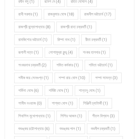
রবীন বসু (1)
রমেশ দে (4)
রহিত ঘোষাল (4)
রাখী সরদার (1)
রাজকুমার ঘোষ (18)
রাজদীপ ভট্টাচার্য (17)
রাজশ্রী বন্দ্যোপাধ্যায় (8)
রাজশ্রী রাহা চক্রবর্তী (1)
রামকিশোর ভট্টাচার্য (1)
রিম্পা নাথ (1)
রীতা চক্রবর্তী (1)
রূপালী দত্ত (1)
লোপামুদ্রা কুন্ডু (4)
শংকর হালদার (1)
শংকরনাথ চক্রবর্তী (2)
শমিত কর্মকার (1)
শমিতা ভট্টাচার্য (1)
শমীক জয় সেনগুপ্ত (1)
শম্পা রায় বোস (10)
শম্পা সামন্ত (3)
শর্মিলা ঘোষ (6)
শর্মিষ্ঠা ঘোষ (1)
শান্তনু ঘোষ (1)
শামীম নওয়াজ (0)
শাশ্বত বোস (1)
শিঞ্জিনী চ্যাটার্জী (1)
শিবাশিস মুখোপাধ্যায় (1)
শিশির আজম (1)
শীতল বিশ্বাস (3)
শুভঙ্কর চট্টোপাধ্যায় (6)
শুভঙ্কর পাল (1)
শুভদীপ চক্রবর্তী (1)