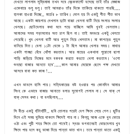
দেখতে লাগলাম সূয্যিমামা তখন সবে ব্রেকফাস্টে বসেছে তাই তাঁর মেজাজ
একেবারে গুলু গুলু। তাই আমরাও তাঁর দিকে তাকিয়ে থাকতে পারছি,,,,
হালকা হাওয়া দিচ্ছে,, মার্চের ৮ তারিখ। দোল হয় নি একটু শীত শীত ভাব
আছে। একটা জায়গায় দেখলাম দুটো বাচ্চা খেলনা বাটি নিয়ে সংসার সংসার
খেলছে। ছোটবেলায় কথা মনে পড়ে যাচ্ছিল আমি খুবই খেলতাম।
আমাদের সময় পড়াশুনোর অত চাপ ছিল না। তাই মনভরে একটু খেলতে
পেরেছি। খুব খেলনা বাটি আর পুতুল নিয়ে খেলতাম। মা কাপড়ের পুতুল
বানিয়ে দিত। বেলা ১১টা থেকে ১ টা ছিল আমার খেলার সময়। মাথায়
একটা গামছা বেঁধে খোঁপা করতাম। আর মায়ের একখানা পুরোনো ছাপা
শাড়ি জড়িয়ে নিজের মনে বকবক করতে করতে খেলা করতাম। 'ওগো
শুনছো বাজার আনতে হবে',,,,,কাল আমার মেয়েকে ছেলে পক্ষ দেখতে
আসবে বাবা কত কাজ !,,,
এখন ভাবলে হাসি পায়। সত্যিকারের বউ হওয়ার পর কোনদিন আমার
সিংহ কে এভাবে বাজার আনাতে বলার সুযোগই পেলাম না। সে যাক্ গে
যাক্ সেসব কথা। যা বলছিলাম,,,,
সি বীচে একটু হাঁটাহাঁটি,, ছবি তোলার পরেই বেশ ক্ষিদে পেয়ে গেল। ছুটির
দিনে এই সময় ঘুমিয়ে থাকলে ক্ষিদেই পায় না। কিন্তু আজ একে খুব ভোরে
ওঠা এবং পুরী শহর ক্ষিদে তো পাবেই। স্বয়ং ভগবানেরই ভোরবেলায় খুব
ক্ষিদে পায় বলে কচু ভাজা দিয়ে পান্তা ভাত খান। তবে পান্তা ভাতে একটু