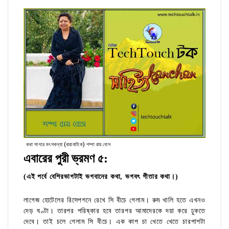
কথা সাগরে মৎসকন্যা (ধারাবাহিক) শম্পা রায় বোস
এবারের পুরী ভ্রমণ ৫:
(এই পর্বে বেশিরভাগটাই ভগবানের কথা, ভগবৎ গীতার কথা।)
লাগেজ হোটেলের রিসেপশনে রেখে সি বীচে গেলাম। রুম খালি হতে এখনও
দেড় ঘণ্টা। তারপর পরিষ্কার হবে তারপর আমাদেরকে দয়া করে ঢুকতে
দেবে। তাই চলে গেলাম সি বীচে। এক কাপ চা খেতে খেতে চারপাশটা