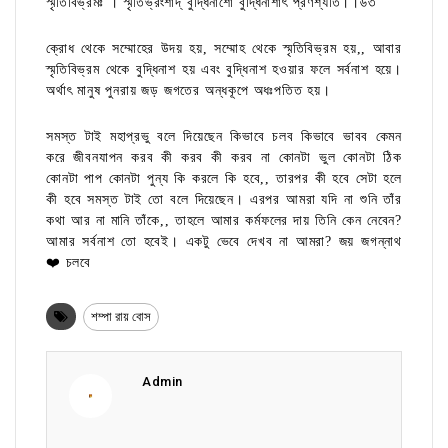
স্মৃতিবিভ্রমঃ । স্মৃতিভ্রংশাদ্ বুদ্ধিনাশো বুদ্ধিনাশাৎ প্রণশ্যতি।।৬৩
ক্রোধ থেকে সম্মোহের উদয় হয়, সম্মোহ থেকে স্মৃতিবিভ্রম হয়,, আবার
স্মৃতিবিভ্রম থেকে বুদ্ধিনাশ হয় এবং বুদ্ধিনাশ হওয়ার ফলে সর্বনাশ হয়ে।
অর্থাৎ মানুষ পুনরায় জড় জগতের অন্ধকূপে অধঃপতিত হয়।
সমস্ত টাই মহাপ্রভু বলে দিয়েছেন কিভাবে চলব কিভাবে ভাবব কেমন
করে জীবনযাপন করব কী করব কী করব না কোনটা ভুল কোনটা ঠিক
কোনটা পাপ কোনটা পুন্য কি করলে কি হবে,, তারপর কী হবে সেটা হলে
কী হবে সমস্ত টাই তো বলে দিয়েছেন। এরপর আমরা যদি না শুনি তাঁর
কথা আর না মানি তাঁকে,, তাহলে আমার কর্মফলের দায় তিনি কেন নেবেন?
আমার সর্বনাশ তো হবেই। একটু ভেবে দেখব না আমরা? জয় জগন্নাথ
❤️ চলবে
শম্পা রায় বোস
Admin