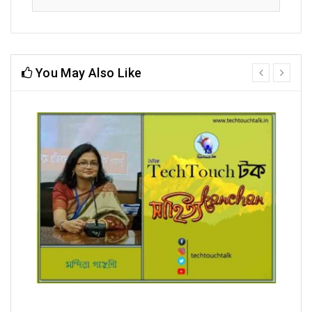
You May Also Like
prev
next
রূপচর্চা (ধারাবাহিক) মন্দিরা গাঙ্গুলী