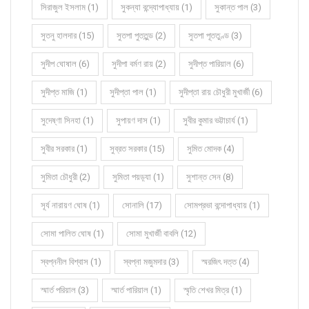
সিরাজুল ইসলাম (1)
সুকন্যা বন্দ্যোপাধ্যায় (1)
সুকান্ত পাল (3)
সুতনু হালদার (15)
সুতপা পুততুন্ড (2)
সুতপা পূততুণ্ড (3)
সুদীপ ঘোষাল (6)
সুদীপা বর্মণ রায় (2)
সুদীপ্ত পারিয়াল (6)
সুদীপ্ত মাজি (1)
সুদীপ্তা পাল (1)
সুদীপ্তা রায় চৌধুরী মুখার্জী (6)
সুদেষ্ণা সিনহা (1)
সুপায়ণ দাস (1)
সুবীর কুমার ভট্টাচার্য (1)
সুবীর সরকার (1)
সুব্রত সরকার (15)
সুমিত মোদক (4)
সুমিতা চৌধুরী (2)
সুমিতা পয়ড়্যা (1)
সুশান্ত সেন (8)
সূর্য নারায়ণ ঘোষ (1)
সোনালি (17)
সোমপ্রভা বন্দোপাধ্যায় (1)
সোমা পালিত ঘোষ (1)
সোমা মুখার্জী বাবলি (12)
স্বপ্ননীল বিশ্বাস (1)
স্বপ্না মজুমদার (3)
স্মরজিৎ দত্ত (4)
স্মার্ত পরিয়াল (3)
স্মার্ত পারিয়াল (1)
স্মৃতি শেখর মিত্র (1)