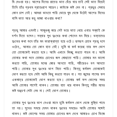
ঘি দেওয়া হয়। আগের দিনের রাতের ভাত বেঁচে যায় তাই সেই ভাত দিয়েই
তিনি তাঁর প্রথম প্রাতঃরাশ সারেন। কাউকে কষ্ট দেন না। প্রভুর সেবায়
কোন চাপ নেই। আমরা ভাবতে পারি ভোরে ঘুম থেকে উঠেই আগের দিনের
বাসি ভাত আর কচু ভাজা খাওয়ার কথা?
প্রভু আমার এমনই। সাজুগুজু করে পেট ভরে ভাত খেয়ে এবার সব্বাই কে
দর্শন দিতে বসেন। সব্বার সুখ দুঃখের কথা শোনেন মন দিয়ে। ভক্তদের
দুঃখের কথা শুনে তাঁর মন ভারাক্রান্ত হয়ে ওঠে। ছলছল চোখে প্রভু বলে
ওঠেন,, আমার তো কোন হাত নেই। তুমি যা কর্ম করেছ তার ফল ভোগ
তো তোমাকেই করতে হবে। আমি এখানে কিচ্ছু করতে পারব না। আমি
তোমার কথা শুনে তোমার চোখের জল মোছাতে পারি। তোমার মন ভালো
করতে পারি, তোমার মনের জোর আনতে পারি, শরীরেরও বল আনতে
পারি। তোমার সুখ দুঃখের ভাগ নিতে পারি। কিন্তু কর্মফল তোমাকেই
ভোগ করতে হবে সেটা আমি কিছু করতে পারব না। গত জন্মের পাপের ফল
একমাত্র তোমাকেই ভোগ করতে হবে। তোমার কর্ম ফল ভোগের সময়
আমি তোমার পাশেই থাকব। তোমার হাত ধরে থাকব কিন্তু শরীর মনের
কষ্ট যন্ত্রণা সেটা নেব না। সেই ভোগ তোমার।
তোমার সুখ দুঃখের ভাগ নেওয়া মানে তুমি কর্মফল ভোগ থেকে মুক্তি পাবে
তা নয়। সুখের সময়ে যেমন থাকব দুঃখের সময়েও আমি তোমার সঙ্গেই
থাকব। কষ্ট ভোগের সময় তোমার চোখের জল দেখে আমারও চোখ ভিজে