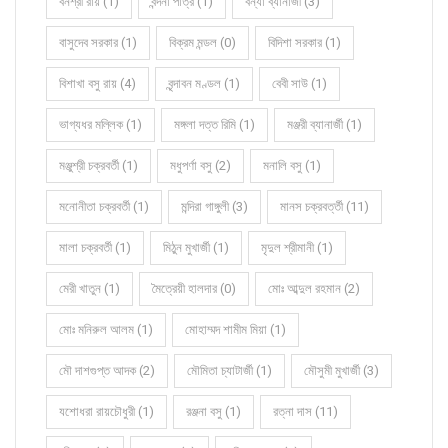
বনশ্রী রায় (1)
বন্দনা পাত্র (1)
বন্যা ব্যানার্জী (3)
বাসুদেব সরকার (1)
বিক্রম মন্ডল (0)
বিদিশা সরকার (1)
বিশাখা বসু রায় (4)
বৃন্দাবন মণ্ডল (1)
বেবী সাউ (1)
ভাগ্যধর মল্লিক (1)
মঙ্গলা দত্ত রিমি (1)
মঞ্জরী ব্যানার্জী (1)
মঞ্জুশ্রী চক্রবর্তী (1)
মধুপর্ণা বসু (2)
মনালি বসু (1)
মনোনীতা চক্রবর্তী (1)
মন্দিরা গাঙ্গুলী (3)
মানস চক্রবর্ত্তী (11)
মালা চক্রবর্তী (1)
মিঠুন মুখার্জী (1)
মৃদুল শ্রীমানী (1)
মেরী খাতুন (1)
মৈত্রেয়ী হালদার (0)
মোঃ আব্দুল রহমান (2)
মোঃ মনিরুল আলম (1)
মোহাম্মদ শামীম মিয়া (1)
মৌ দাশগুপ্ত আদক (2)
মৌমিতা চ্যাটার্জী (1)
মৌসুমী মুখার্জী (3)
যশোধরা রায়চৌধুরী (1)
রঞ্জনা বসু (1)
রত্না দাস (11)