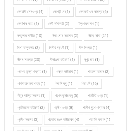
দেবযানী সেনগুপ্ত (4)
দেবশ্রী দে (1)
দেবারতি গুহ সামন্ত (6)
দেবাশিস সাহা (1)
দেবী অধিকারী (2)
দ্বৈপায়ন নাগ (1)
নবকুমার মাইতি (10)
নিনা ঘোষ সমাদ্দার (2)
নিবিড় সাহা (21)
নিশা তালুকদার (2)
নিশীথ ষড়ংগী (1)
নীল দিগন্ত (1)
নীলম সামন্ত (20)
নীলাঞ্জনা ভট্টাচার্য (1)
নূপুর রায় (1)
পরাশর বন্দ্যোপাধ্যায় (1)
পল্লব ভট্টাচার্য (1)
পাভেল আমান (2)
পার্থসারথি মহাপাত্র (1)
পিনাকী বসু (1)
পিয়াংকী (16)
পীযূষ কান্তি সরকার (1)
প্রণব কুমার বসু (5)
প্রতীতি গুপ্ত (1)
প্রতীমরাজ ভট্টাচার্য (2)
প্রদীপ গুপ্ত (8)
প্রদীপ মুখোপাধ্যায় (4)
প্রদীপ সরকার (3)
প্রভাত রঞ্জন ভট্টাচার্য্য (4)
প্রাণজি বসাক (1)