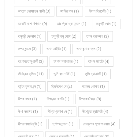
জায়েদ হোসাইন লাকী (3)
জাহির খান (1)
ঝিলম ত্রিবেদী (1)
ডরোথী দাশ বিশ্বাস (9)
ডাঃ প্রিয়াঙ্কা মন্ডল (1)
তনুশ্রী ঘোষ (1)
তনুশ্রী দেবনাথ (1)
তনুশ্রী বসু ঘোষ (2)
তপন তরফদার (3)
তপন মন্ডল (3)
তপন মাইতি (1)
তপনকুমার দত্ত (2)
তপোব্রত মুখার্জী (3)
তাপস মহাপাত্র (1)
তাপস মাইতি (4)
তীর্থঙ্কর সুমিত (11)
তুলি ব্যানার্জি (1)
তুলি ব্যানার্জী (1)
তুহিন কুমার চন্দ (1)
ত্রিদিবেশ দে (2)
দয়াময় পোদ্দার (1)
দীপক রজক (1)
দীপঙ্কর বাগচী (1)
দীপঙ্কর বৈদ্য (8)
দীপা সরকার (1)
দীপ্তিপ্রকাশ দে (1)
দীপ্তেন্দু চ্যাটার্জী (4)
দীপ্র দাসচৌধুরী (1)
দুর্গাপদ মন্ডল (1)
দেবকুমার মুখোপাধ্যায় (4)
দেবজানী দাস (1)
দেবনাথ চক্রবর্তী (1)
দেবযানী ভট্টাচার্য (3)