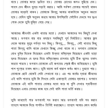
যাবে। তোমার জন্য দুঃখিত হব। তোমার চোখের জলও মুছিয়ে দেব।
সাহস দেব জীবন যুদ্ধে লড়াই করার। আমি সর্বক্ষণ তোমার সাথেই থাকব
তোমার মধ্যেই থাকব। তোমাকে কিন্তু আমার থাকাটাকে অনুভব করতে
হবে। যেদিন তুমি অনুভব করবে আমার উপস্থিতি সেইদিন দেখবে সব দুঃখ
শোক থেকে তুমি মুক্তি পেয়ে গেছ।
আমাদের জীবনটা একটা খাতার মতো। যেখানে আমাদের সব কিছুই লেখা
আছে। ভগবান বার বার বলছেন সবকিছুই পূর্ব নির্ধারিত। আমার জন্ম
থেকে আমার মৃত্যু পর্যন্ত সব কিছু। কিন্তু,,, কিন্তু,, সেই খাতায় কিছু
পাতা কিন্তু খালি থাকে যেখানে কিচ্ছু লেখা থাকে না। ভগবান তোমাকে
বোধ বুদ্ধি বিবেক দিয়েছেন একটা উন্নত মস্তিষ্ক দিয়েছেন একটা বড়ো
হৃদয় দিয়েছেন যে হৃদয় দিয়ে মস্তিষ্কের চালনায় তুমি ঠিক ভুলের তফাৎ
করতে পারবে। ভগবান তোমাকে এই জগতের শ্রেষ্ঠ জীব বানিয়েছেন। তুমি
পাপ পূণ্যের তফাৎ জান। তুমি ভালো কর্ম খারাপ কর্মও জান। বুঝতে পার।
তোমাকে ছোট থেকেই সেটা শেখানো হয়। এর পর কর্মের দ্বারা জীবনের
এই খালি পাতায় তুমি কি লিখবে সেটা একান্তই তোমার ব্যাপার। ভগবান
তোমাকে এই খালি পাতায় তোমার মতো করে যা খুশি লেখার স্বাধীনতা
দিয়েছেন এবার তোমার কাজ হবে সেই খালি পাতা ভর্তি করার।
তুমি ভাবতেই পার ভগবানই সব করান আর ভগবানই যদি সব করান
তাহলে আমাকে দিয়ে পাপটাও তিনিই করাচ্ছেন। তাহলে আমার কোন কর্মের