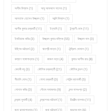
অসীম বিশ্বাস (1)
আবু আফজাল সালেহ (1)
আলতাফ হোসেন উজ্জ্বল (1)
আল্পি বিশ্বাস (1)
আশীষ কুমার চক্রবর্তী (11)
ইত্যাদি (1)
ইন্দ্রাণী ঘোষ (11)
ইমতিয়াজ কবির (3)
উজ্জ্বল কুমার মল্লিক (55)
উজ্জ্বল দাস (3)
উষ্ণিক ভট্টাচার্য (2)
ঋতশ্রী মান্না (1)
ঐন্দ্রিলা ঘোষাল (1)
কল্যাণ গঙ্গোপাধ্যায় (1)
কাজল দত্ত (4)
কুমার আশীষ রায় (8)
কেতকী বসু (3)
কৌশিক চক্রবর্ত্তী (21)
কৌশিক মন্ডল (1)
গীতালি ঘোষ (1)
গোপা চক্রবর্তী (3)
গোবিন্দ ব্যানার্জী (5)
গোলাম কবির (3)
গৌতম সমাজদার (9)
চন্দন দাশগুপ্ত (2)
চন্দ্রমা মুখার্জী (4)
চন্দ্রশেখর ভট্টাচার্য (1)
চিরঞ্জীব হালদার (11)
জনা বন্দ্যোপাধ্যায় (1)
জবা ভট্টাচার্য (1)
জয়দেব দাস (6)