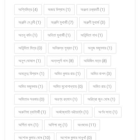
অগ্নিমিত্র (4)
অজয় বিশ্বাস (1)
অঞ্জনা চক্রবর্তী (1)
অঞ্জলি দে নন্দী (1)
অঞ্জলি মুখার্জী (7)
অঞ্জলী মুখার্জ (3)
অতনু বর্মন (1)
অনিতা মুখার্জী (1)
অনিন্দিতা নাথ (1)
অনিন্দিতা মিত্র (0)
অনিরুদ্ধ সুব্রত (1)
অনুজ মজুমদার (1)
অনুপ ঘোষাল (1)
অন্নপূর্ণা দাস (8)
অভিজিৎ দত্ত (8)
অমলেন্দু বিশ্বাস (1)
অমিত কুমার রায় (1)
অমিত বাগল (3)
অমিত মজুমদার (1)
অমিত মুখোপাধ্যায় (0)
অমিত রায় (1)
অমিতাভ সরকার (0)
অরণ্য রহমান (1)
অরিত্রা জুন ঘোষ (1)
অরুণিমা চ্যাটার্জী (1)
অর্কজ্যোতি ভট্টাচার্য্য (1)
অর্ণব সাহা (1)
অর্পিতা দাস (1)
অলিপা বসু (1)
অংশুদেব (11)
অশোক কুমার ঘোষ (10)
অশোক কুমার সাধুখাঁ (0)