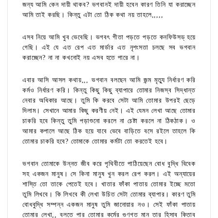
জন্য আমি কেন দায়ী থাকব? ভগবানই দায়ী হবেন কারণ তিনি যা করাচ্ছেন
আমি তাই করছি। কিন্তু এটা তো ঠিক কথা নয় তাহলে,,,,,
এসব নিয়ে আমি খুব ভেবেছি। ভগবৎ গীতা পড়তে পড়তে কনফিউসড্ হয়ে
গেছি। এই যে এত রেপ এত মার্ডার এত নৃশংসতা চলছে সব ভগবান
করাচ্ছেন? না না কখনোই নয় এসব হতে পারে না।
এবার আসি আসল কথায়,,, ভগবান বলছেন আমি জন্ম মৃত্যু নির্ধারণ করি
কর্মও নির্ধারণ করি। কিন্তু কিছু কিছু ব্যাপারে তোমার নিজস্ব সিদ্ধান্ত
নেবার অধিকার আছে। তুমি কি করবে সেটা আমি তোমার উপরই ছেড়ে
দিলাম। সেখানে আমার কিছু করণীয় নেই। এই যেমন লেখা আছে তোমার
চাকরি হবে কিন্তু তুমি পড়াশুনো করলে না চেষ্টা করলে না ঠিকঠাক। ও
আমার কপালে আছে ঠিক হয়ে যাবে ভেবে বাড়িতে বসে রইলে তাহলে কি
তোমার চাকরি হবে? তোমাকে তোমার কর্মটা তো করতেই হবে।
ভগবান তোমাকে উন্নত জীব করে পৃথিবীতে পাঠিয়েছেন বোধ বুদ্ধি বিবেক
সহ একজন মানুষ। সে কিনা মানুষ খুন করল রেপ করল। এই অন্যায়ের
শাস্তি তো তাকে পেতেই হবে। খাতার ফাঁকা পাতায় তোমার ইচ্ছে মতো
তুমি লিখবে। কি লিখবে কী লেখা উচিত সেটা তোমার ব্যাপার। কারণ তুমি
বোধবুদ্ধি সম্পন্ন একজন মানুষ তুমি জানোয়ার নও। সেই ফাঁকা পাতায়‌
তোমার লেখা,, বলতে পার তোমার কর্মের গুণগত মান তার হিসাব কিতাব