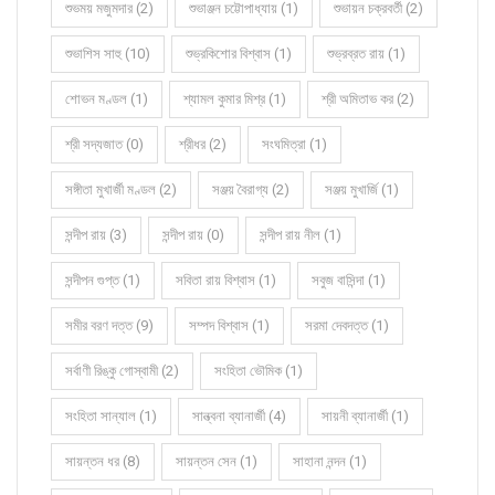
শুভময় মজুমদার (2)
শুভাঞ্জন চট্টোপাধ্যায় (1)
শুভায়ন চক্রবর্তী (2)
শুভাশিস সাহু (10)
শুভ্রকিশোর বিশ্বাস (1)
শুভ্রব্রত রায় (1)
শোভন মণ্ডল (1)
শ্যামল কুমার মিশ্র (1)
শ্রী অমিতাভ কর (2)
শ্রী সদ্যজাত (0)
শ্রীধর (2)
সংঘমিত্রা (1)
সঙ্গীতা মুখার্জী মণ্ডল (2)
সঞ্জয় বৈরাগ্য (2)
সঞ্জয় মুখার্জি (1)
সন্দীপ রায় (3)
সন্দীপ রায় (0)
সন্দীপ রায় নীল (1)
সন্দীপন গুপ্ত (1)
সবিতা রায় বিশ্বাস (1)
সবুজ বাসিন্দা (1)
সমীর বরণ দত্ত (9)
সম্পদ বিশ্বাস (1)
সরমা দেবদত্ত (1)
সর্বাণী রিঙ্কু গোস্বামী (2)
সংহিতা ভৌমিক (1)
সংহিতা সান্যাল (1)
সান্ত্বনা ব্যানার্জী (4)
সায়নী ব্যানার্জী (1)
সায়ন্তন ধর (8)
সায়ন্তন সেন (1)
সাহানা নন্দন (1)