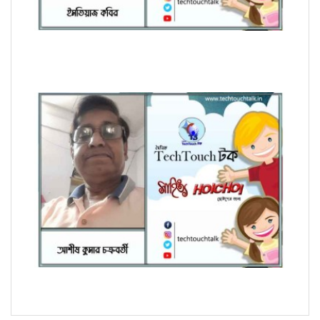
হৈচৈ কবিতায় ইমতিয়াজ কবির
হৈচৈ কবিতায় আশীষ কুমার চক্রবর্তী