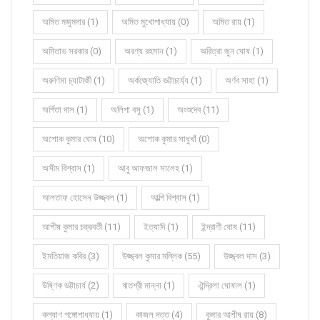
অমিত মজুমদার (1)
অমিত মুখোপাধ্যায় (0)
অমিত রায় (1)
অমিতাভ সরকার (0)
অরণ্য রহমান (1)
অরিত্রা জুন ঘোষ (1)
অরুণিমা চ্যাটার্জী (1)
অর্কজ্যোতি ভট্টাচার্য্য (1)
অর্ণব সাহা (1)
অর্পিতা দাস (1)
অলিপা বসু (1)
অংশুদেব (11)
অশোক কুমার ঘোষ (10)
অশোক কুমার সাধুখাঁ (0)
অসীম বিশ্বাস (1)
আবু আফজাল সালেহ (1)
আলতাফ হোসেন উজ্জ্বল (1)
আল্পি বিশ্বাস (1)
আশীষ কুমার চক্রবর্তী (11)
ইত্যাদি (1)
ইন্দ্রাণী ঘোষ (11)
ইমতিয়াজ কবির (3)
উজ্জ্বল কুমার মল্লিক (55)
উজ্জ্বল দাস (3)
উষ্ণিক ভট্টাচার্য (2)
ঋতশ্রী মান্না (1)
ঐন্দ্রিলা ঘোষাল (1)
কল্যাণ গঙ্গোপাধ্যায় (1)
কাজল দত্ত (4)
কুমার আশীষ রায় (8)