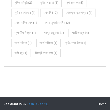
সুমিতা চৌধুরী (2)
সুমিতা পয়ড়্যা (1)
সুশান্ত সেন (8)
সূর্য নারায়ণ ঘোষ (1)
সোনালি (17)
সোমপ্রভা বন্দোপাধ্যায় (1)
সোমা পালিত ঘোষ (1)
সোমা মুখার্জী বাবলি (12)
স্বপ্ননীল বিশ্বাস (1)
স্বপ্না মজুমদার (3)
স্মরজিৎ দত্ত (4)
স্মার্ত পরিয়াল (3)
স্মার্ত পারিয়াল (1)
স্মৃতি শেখর মিত্র (1)
হাসি বসু (1)
হিমাদ্রী শেখর দাস (1)
Home
Copyright 2025
TechTouch টক
,