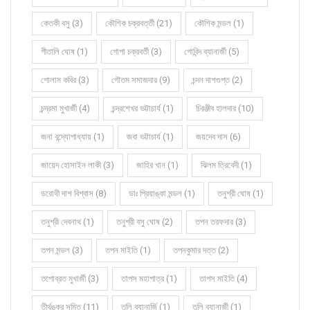
কেতকী বসু (3)
কৌশিক চক্রবর্ত্তী (21)
কৌশিক মন্ডল (1)
গীতালি ঘোষ (1)
গোপা চক্রবর্তী (3)
গোবিন্দ ব্যানার্জী (5)
গোলাম কবির (3)
গৌতম সমাজদার (9)
চন্দন দাশগুপ্ত (2)
চন্দ্রমা মুখার্জী (4)
চন্দ্রশেখর ভট্টাচার্য (1)
চিরঞ্জীব হালদার (10)
জনা বন্দ্যোপাধ্যায় (1)
জবা ভট্টাচার্য (1)
জয়দেব দাস (6)
জায়েদ হোসাইন লাকী (3)
জাহির খান (1)
ঝিলম ত্রিবেদী (1)
ডরোথী দাশ বিশ্বাস (8)
ডাঃ প্রিয়াঙ্কা মন্ডল (1)
তনুশ্রী ঘোষ (1)
তনুশ্রী দেবনাথ (1)
তনুশ্রী বসু ঘোষ (2)
তপন তরফদার (3)
তপন মন্ডল (3)
তপন মাইতি (1)
তপনকুমার দত্ত (2)
তপোব্রত মুখার্জী (3)
তাপস মহাপাত্র (1)
তাপস মাইতি (4)
তীর্থঙ্কর সুমিত (11)
তুলি ব্যানার্জি (1)
তুলি ব্যানার্জী (1)