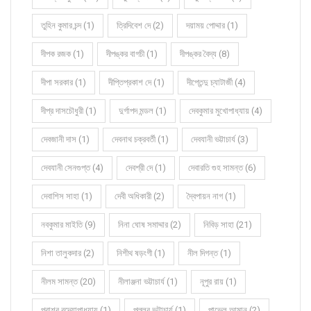
তুহিন কুমার চন্দ (1)
ত্রিদিবেশ দে (2)
দয়াময় পোদ্দার (1)
দীপক রজক (1)
দীপঙ্কর বাগচী (1)
দীপঙ্কর বৈদ্য (8)
দীপা সরকার (1)
দীপ্তিপ্রকাশ দে (1)
দীপ্তেন্দু চ্যাটার্জী (4)
দীপ্র দাসচৌধুরী (1)
দুর্গাপদ মন্ডল (1)
দেবকুমার মুখোপাধ্যায় (4)
দেবজানী দাস (1)
দেবনাথ চক্রবর্তী (1)
দেবযানী ভট্টাচার্য (3)
দেবযানী সেনগুপ্ত (4)
দেবশ্রী দে (1)
দেবারতি গুহ সামন্ত (6)
দেবাশিস সাহা (1)
দেবী অধিকারী (2)
দ্বৈপায়ন নাগ (1)
নবকুমার মাইতি (9)
নিনা ঘোষ সমাদ্দার (2)
নিবিড় সাহা (21)
নিশা তালুকদার (2)
নিশীথ ষড়ংগী (1)
নীল দিগন্ত (1)
নীলম সামন্ত (20)
নীলাঞ্জনা ভট্টাচার্য (1)
নূপুর রায় (1)
পরাশর বন্দ্যোপাধ্যায় (1)
পল্লব ভট্টাচার্য (1)
পাভেল আমান (2)