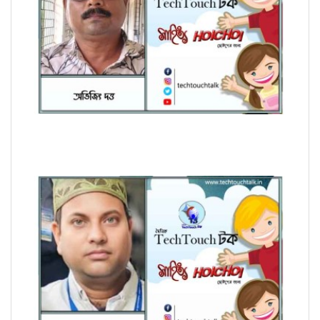
হৈচৈ কবিতায় আশীষ কুমার চক্রবর্তী