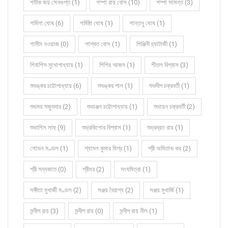
শমীক জয় সেনগুপ্ত (1)
শম্পা রায় বোস (10)
শম্পা সামন্ত (3)
শর্মিলা ঘোষ (6)
শর্মিষ্ঠা ঘোষ (1)
শান্তনু ঘোষ (1)
শামীম নওয়াজ (0)
শাশ্বত বোস (1)
শিঞ্জিনী চ্যাটার্জী (1)
শিবাশিস মুখোপাধ্যায় (1)
শিশির আজম (1)
শীতল বিশ্বাস (3)
শুভঙ্কর চট্টোপাধ্যায় (6)
শুভঙ্কর পাল (1)
শুভদীপ চক্রবর্তী (1)
শুভময় মজুমদার (2)
শুভাঞ্জন চট্টোপাধ্যায় (1)
শুভায়ন চক্রবর্তী (2)
শুভাশিস সাহু (9)
শুভ্রকিশোর বিশ্বাস (1)
শুভ্রব্রত রায় (1)
শোভন মণ্ডল (1)
শ্যামল কুমার মিশ্র (1)
শ্রী অমিতাভ কর (2)
শ্রী সদ্যজাত (0)
শ্রীধর (2)
সংঘমিত্রা (1)
সঙ্গীতা মুখার্জী মণ্ডল (2)
সঞ্জয় বৈরাগ্য (2)
সঞ্জয় মুখার্জি (1)
সন্দীপ রায় (3)
সন্দীপ রায় (0)
সন্দীপ রায় নীল (1)