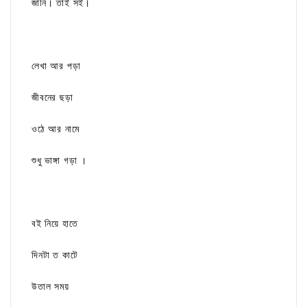
জানি। তাই সই।
লেখা আর পড়া
জীবনের ছড়া
ওঠে আর নামে
শুধু ভাঙ্গা গড়া ।
বই নিয়ে হাতে
দিনটা ত কাটে
উতাল সময়