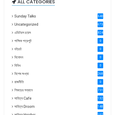
ALL CATEGORIES
Sunday Talks
640
Uncategorized
6738
এডিটরস চয়েস
824
পাক্ষিক পত্রপুট
0
বইচর্চা
0
বিনোদন
0
বিবিধ
0
বিশেষ সংখ্যা
2686
রাজনীতি
0
শিকড়ের সন্ধানে
731
সাহিত্য Cafe
1321
সাহিত্য Droom
1488
সাহিত্য Hoichoi
1027