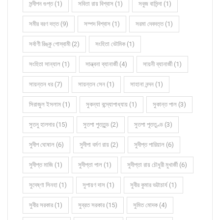
সন্দীপন গুপ্ত (1)
সবিতা রায় বিশ্বাস (1)
সবুজ বাসিন্দা (1)
সমীর বরণ দত্ত (9)
সম্পদ বিশ্বাস (1)
সরমা দেবদত্ত (1)
সর্বাণী রিঙ্কু গোস্বামী (2)
সংহিতা ভৌমিক (1)
সংহিতা সান্যাল (1)
সান্ত্বনা ব্যানার্জী (4)
সায়নী ব্যানার্জী (1)
সায়ন্তন ধর (7)
সায়ন্তন সেন (1)
সাহানা নন্দন (1)
সিরাজুল ইসলাম (1)
সুকন্যা বন্দ্যোপাধ্যায় (1)
সুকান্ত পাল (3)
সুতনু হালদার (15)
সুতপা পুততুন্ড (2)
সুতপা পূততুণ্ড (3)
সুদীপ ঘোষাল (6)
সুদীপা বর্মণ রায় (2)
সুদীপ্ত পারিয়াল (6)
সুদীপ্ত মাজি (1)
সুদীপ্তা পাল (1)
সুদীপ্তা রায় চৌধুরী মুখার্জী (6)
সুদেষ্ণা সিনহা (1)
সুপায়ণ দাস (1)
সুবীর কুমার ভট্টাচার্য (1)
সুবীর সরকার (1)
সুব্রত সরকার (15)
সুমিত মোদক (4)