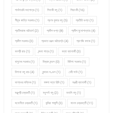
পার্থসারথি মহাপাত্র (1)
পিনাকী বসু (1)
পিয়াংকী (16)
পীযূষ কান্তি সরকার (1)
প্রণব কুমার বসু (5)
প্রতীতি গুপ্ত (1)
প্রতীমরাজ ভট্টাচার্য (2)
প্রদীপ গুপ্ত (8)
প্রদীপ মুখোপাধ্যায় (4)
প্রদীপ সরকার (3)
প্রভাত রঞ্জন ভট্টাচার্য্য (4)
প্রাণজি বসাক (1)
বনশ্রী রায় (1)
বন্দনা পাত্র (1)
বন্যা ব্যানার্জী (3)
বাসুদেব সরকার (1)
বিক্রম মন্ডল (0)
বিদিশা সরকার (1)
বিশাখা বসু রায় (4)
বৃন্দাবন মণ্ডল (1)
বেবী সাউ (1)
ভাগ্যধর মল্লিক (1)
মঙ্গলা দত্ত রিমি (1)
মঞ্জরী ব্যানার্জী (1)
মঞ্জুশ্রী চক্রবর্তী (1)
মধুপর্ণা বসু (2)
মনালি বসু (1)
মনোনীতা চক্রবর্তী (1)
মন্দিরা গাঙ্গুলী (3)
মানস চক্রবর্ত্তী (11)