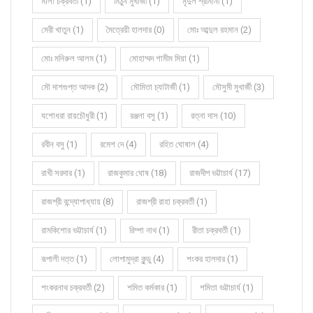
মালা চক্রবর্তী (1)
মিঠুন মুখার্জী (1)
মৃদুল শ্রীমানী (1)
মেরী খাতুন (1)
মৈত্রেয়ী হালদার (0)
মোঃ আব্দুল রহমান (2)
মোঃ মনিরুল আলম (1)
মোহাম্মদ শামীম মিয়া (1)
মৌ দাশগুপ্ত আদক (2)
মৌমিতা চ্যাটার্জী (1)
মৌসুমী মুখার্জী (3)
যশোধরা রায়চৌধুরী (1)
রঞ্জনা বসু (1)
রত্না দাস (10)
রবীন বসু (1)
রমেশ দে (4)
রহিত ঘোষাল (4)
রাখী সরদার (1)
রাজকুমার ঘোষ (18)
রাজদীপ ভট্টাচার্য (17)
রাজশ্রী বন্দ্যোপাধ্যায় (8)
রাজশ্রী রাহা চক্রবর্তী (1)
রামকিশোর ভট্টাচার্য (1)
রিম্পা নাথ (1)
রীতা চক্রবর্তী (1)
রূপালী দত্ত (1)
লোপামুদ্রা কুন্ডু (4)
শংকর হালদার (1)
শংকরনাথ চক্রবর্তী (2)
শমিত কর্মকার (1)
শমিতা ভট্টাচার্য (1)