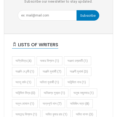
Subscribe our newsletter to stay updated.
Subscribe
LISTS OF WRITERS
অগ্নিমিত্র (4)
অজয় বিশ্বাস (1)
অঞ্জনা চক্রবর্তী (1)
অঞ্জলি দে নন্দী (1)
অঞ্জলি মুখার্জী (7)
অঞ্জলী মুখার্জ (3)
অতনু বর্মন (1)
অনিতা মুখার্জী (1)
অনিন্দিতা নাথ (1)
অনিন্দিতা মিত্র (0)
অনিরুদ্ধ সুব্রত (1)
অনুজ মজুমদার (1)
অনুপ ঘোষাল (1)
অন্নপূর্ণা দাস (7)
অভিজিৎ দত্ত (8)
অমলেন্দু বিশ্বাস (1)
অমিত কুমার রায় (1)
অমিত বাগল (3)