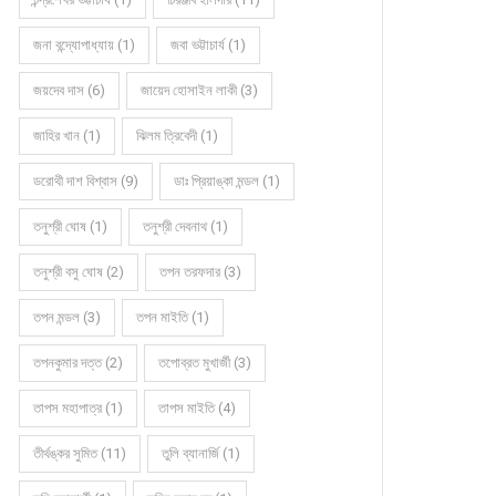
জনা বন্দ্যোপাধ্যায় (1)
জবা ভট্টাচার্য (1)
জয়দেব দাস (6)
জায়েদ হোসাইন লাকী (3)
জাহির খান (1)
ঝিলম ত্রিবেদী (1)
ডরোথী দাশ বিশ্বাস (9)
ডাঃ প্রিয়াঙ্কা মন্ডল (1)
তনুশ্রী ঘোষ (1)
তনুশ্রী দেবনাথ (1)
তনুশ্রী বসু ঘোষ (2)
তপন তরফদার (3)
তপন মন্ডল (3)
তপন মাইতি (1)
তপনকুমার দত্ত (2)
তপোব্রত মুখার্জী (3)
তাপস মহাপাত্র (1)
তাপস মাইতি (4)
তীর্থঙ্কর সুমিত (11)
তুলি ব্যানার্জি (1)