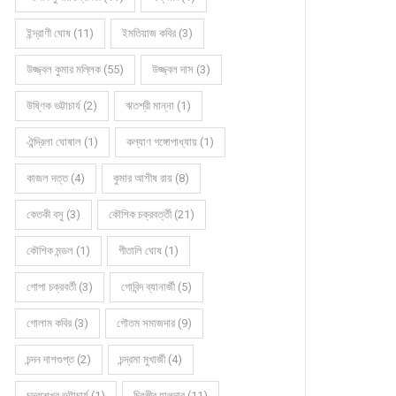
ইন্দ্রাণী ঘোষ (11)
ইমতিয়াজ কবির (3)
উজ্জ্বল কুমার মল্লিক (55)
উজ্জ্বল দাস (3)
উষ্ণিক ভট্টাচার্য (2)
ঋতশ্রী মান্না (1)
ঐন্দ্রিলা ঘোষাল (1)
কল্যাণ গঙ্গোপাধ্যায় (1)
কাজল দত্ত (4)
কুমার আশীষ রায় (8)
কেতকী বসু (3)
কৌশিক চক্রবর্ত্তী (21)
কৌশিক মন্ডল (1)
গীতালি ঘোষ (1)
গোপা চক্রবর্তী (3)
গোবিন্দ ব্যানার্জী (5)
গোলাম কবির (3)
গৌতম সমাজদার (9)
চন্দন দাশগুপ্ত (2)
চন্দ্রমা মুখার্জী (4)
চন্দ্রশেখর ভট্টাচার্য (1)
চিরঞ্জীব হালদার (11)