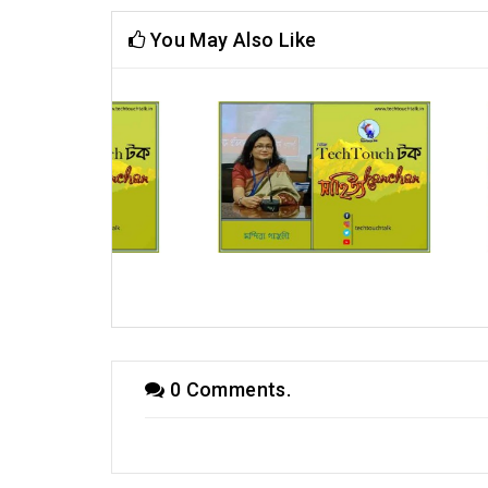
You May Also Like
িক) স্মরজিৎ দত্ত
রূপচর্চা (ধারাবাহিক) মন্দিরা গাঙ্গুলী
অনুব
0 Comments.