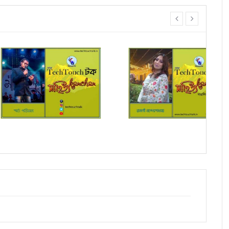
prev
next
াদে স্মার্ত পারিয়াল
সম্পাদক উবাচ