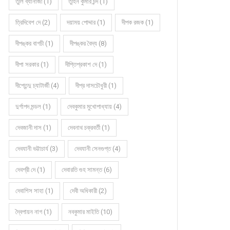
তুলি ব্যানার্জী (1)
তুহিন কুমার চন্দ (1)
ত্রিদিবেশ দে (2)
দয়াময় পোদ্দার (1)
দীপক রজক (1)
দীপঙ্কর বাগচী (1)
দীপঙ্কর বৈদ্য (8)
দীপা সরকার (1)
দীপ্তিপ্রকাশ দে (1)
দীপ্তেন্দু চ্যাটার্জী (4)
দীপ্র দাসচৌধুরী (1)
দুর্গাপদ মন্ডল (1)
দেবকুমার মুখোপাধ্যায় (4)
দেবজানী দাস (1)
দেবনাথ চক্রবর্তী (1)
দেবযানী ভট্টাচার্য (3)
দেবযানী সেনগুপ্ত (4)
দেবশ্রী দে (1)
দেবারতি গুহ সামন্ত (6)
দেবাশিস সাহা (1)
দেবী অধিকারী (2)
দ্বৈপায়ন নাগ (1)
নবকুমার মাইতি (10)