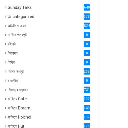
Sunday Talks
640
Uncategorized
6738
এডিটরস চয়েস
824
পাক্ষিক পত্রপুট
0
বইচর্চা
0
বিনোদন
0
বিবিধ
0
বিশেষ সংখ্যা
2686
রাজনীতি
0
শিকড়ের সন্ধানে
731
সাহিত্য Cafe
1321
সাহিত্য Droom
1488
সাহিত্য Hoichoi
1027
সাহিত্য Hut
1769