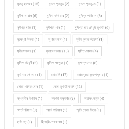
সুতনু হালদার (15)
সুতপা পুততুন্ড (2)
সুতপা পূততুণ্ড (3)
সুদীপ ঘোষাল (6)
সুদীপা বর্মণ রায় (2)
সুদীপ্ত পারিয়াল (6)
সুদীপ্ত মাজি (1)
সুদীপ্তা পাল (1)
সুদীপ্তা রায় চৌধুরী মুখার্জী (6)
সুদেষ্ণা সিনহা (1)
সুপায়ণ দাস (1)
সুবীর কুমার ভট্টাচার্য (1)
সুবীর সরকার (1)
সুব্রত সরকার (15)
সুমিত মোদক (4)
সুমিতা চৌধুরী (2)
সুমিতা পয়ড়্যা (1)
সুশান্ত সেন (8)
সূর্য নারায়ণ ঘোষ (1)
সোনালি (17)
সোমপ্রভা বন্দোপাধ্যায় (1)
সোমা পালিত ঘোষ (1)
সোমা মুখার্জী বাবলি (12)
স্বপ্ননীল বিশ্বাস (1)
স্বপ্না মজুমদার (3)
স্মরজিৎ দত্ত (4)
স্মার্ত পরিয়াল (3)
স্মার্ত পারিয়াল (1)
স্মৃতি শেখর মিত্র (1)
হাসি বসু (1)
হিমাদ্রী শেখর দাস (1)