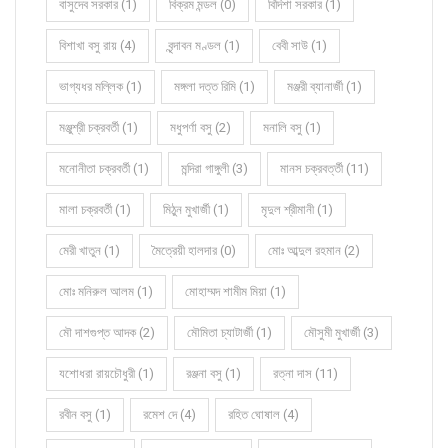
বাসুদেব সরকার (1)
বিক্রম মন্ডল (0)
বিদিশা সরকার (1)
বিশাখা বসু রায় (4)
বৃন্দাবন মণ্ডল (1)
বেবী সাউ (1)
ভাগ্যধর মল্লিক (1)
মঙ্গলা দত্ত রিমি (1)
মঞ্জরী ব্যানার্জী (1)
মঞ্জুশ্রী চক্রবর্তী (1)
মধুপর্ণা বসু (2)
মনালি বসু (1)
মনোনীতা চক্রবর্তী (1)
মন্দিরা গাঙ্গুলী (3)
মানস চক্রবর্ত্তী (11)
মালা চক্রবর্তী (1)
মিঠুন মুখার্জী (1)
মৃদুল শ্রীমানী (1)
মেরী খাতুন (1)
মৈত্রেয়ী হালদার (0)
মোঃ আব্দুল রহমান (2)
মোঃ মনিরুল আলম (1)
মোহাম্মদ শামীম মিয়া (1)
মৌ দাশগুপ্ত আদক (2)
মৌমিতা চ্যাটার্জী (1)
মৌসুমী মুখার্জী (3)
যশোধরা রায়চৌধুরী (1)
রঞ্জনা বসু (1)
রত্না দাস (11)
রবীন বসু (1)
রমেশ দে (4)
রহিত ঘোষাল (4)