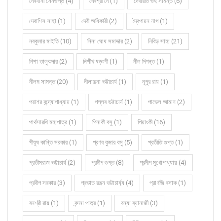
দেবযানী সেনগুপ্ত (4)
দেবশ্রী দে (1)
দেবারতি গুহ সামন্ত (6)
দেবাশিস সাহা (1)
দেবী অধিকারী (2)
দ্বৈপায়ন নাগ (1)
নবকুমার মাইতি (10)
নিনা ঘোষ সমাদ্দার (2)
নিবিড় সাহা (21)
নিশা তালুকদার (2)
নিশীথ ষড়ংগী (1)
নীল দিগন্ত (1)
নীলম সামন্ত (20)
নীলাঞ্জনা ভট্টাচার্য (1)
নূপুর রায় (1)
পরাশর বন্দ্যোপাধ্যায় (1)
পল্লব ভট্টাচার্য (1)
পাভেল আমান (2)
পার্থসারথি মহাপাত্র (1)
পিনাকী বসু (1)
পিয়াংকী (16)
পীযূষ কান্তি সরকার (1)
প্রণব কুমার বসু (5)
প্রতীতি গুপ্ত (1)
প্রতীমরাজ ভট্টাচার্য (2)
প্রদীপ গুপ্ত (8)
প্রদীপ মুখোপাধ্যায় (4)
প্রদীপ সরকার (3)
প্রভাত রঞ্জন ভট্টাচার্য্য (4)
প্রাণজি বসাক (1)
বনশ্রী রায় (1)
বন্দনা পাত্র (1)
বন্যা ব্যানার্জী (3)