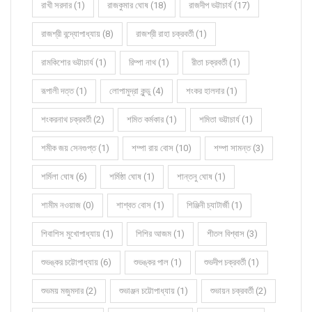
রাখী সরদার (1)
রাজকুমার ঘোষ (18)
রাজদীপ ভট্টাচার্য (17)
রাজশ্রী বন্দ্যোপাধ্যায় (8)
রাজশ্রী রাহা চক্রবর্তী (1)
রামকিশোর ভট্টাচার্য (1)
রিম্পা নাথ (1)
রীতা চক্রবর্তী (1)
রূপালী দত্ত (1)
লোপামুদ্রা কুন্ডু (4)
শংকর হালদার (1)
শংকরনাথ চক্রবর্তী (2)
শমিত কর্মকার (1)
শমিতা ভট্টাচার্য (1)
শমীক জয় সেনগুপ্ত (1)
শম্পা রায় বোস (10)
শম্পা সামন্ত (3)
শর্মিলা ঘোষ (6)
শর্মিষ্ঠা ঘোষ (1)
শান্তনু ঘোষ (1)
শামীম নওয়াজ (0)
শাশ্বত বোস (1)
শিঞ্জিনী চ্যাটার্জী (1)
শিবাশিস মুখোপাধ্যায় (1)
শিশির আজম (1)
শীতল বিশ্বাস (3)
শুভঙ্কর চট্টোপাধ্যায় (6)
শুভঙ্কর পাল (1)
শুভদীপ চক্রবর্তী (1)
শুভময় মজুমদার (2)
শুভাঞ্জন চট্টোপাধ্যায় (1)
শুভায়ন চক্রবর্তী (2)