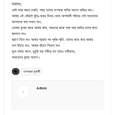
নির্বাসিত,
কেউ তারা মরতে চায়নি, পাছে তাদের বংশধারা বালির অতলে হারিয়ে যায়।
আমায় এই ধোঁয়াটে কুঁড়ে-ঘরের ভিতর থেকে আশাবাদী পবিত্র সেই সত্তাদের
আগমনের কথা শুনতে দাও,
তোমার বুকের মাঝে আমার মাথা, আগুনের মাঝে গরম নরম আটার বলের মতো
জ্বলতে দাও,
ঘ্রাণে নিতে দাও আমায় প্রয়াত সব পূর্বজ-স্মৃতি, তাদের মতো করে আমায়
বলে উঠতে দাও, আমায় বাঁচতে শিখতে দাও
ডুবে যাবার আগে, ডুবুরি যায় গভীরে যত তারও গভীরতর,
অন্তরতর ঘুমের অতলে।
তপোব্রত মুখার্জী
Admin