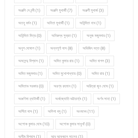
অঞ্জলি দে নন্দী (1)
অঞ্জলি মুখার্জী (7)
অঞ্জলী মুখার্জ (3)
অতনু বর্মন (1)
অনিতা মুখার্জী (1)
অনিন্দিতা নাথ (1)
অনিন্দিতা মিত্র (0)
অনিরুদ্ধ সুব্রত (1)
অনুজ মজুমদার (1)
অনুপ ঘোষাল (1)
অন্নপূর্ণা দাস (8)
অভিজিৎ দত্ত (8)
অমলেন্দু বিশ্বাস (1)
অমিত কুমার রায় (1)
অমিত বাগল (3)
অমিত মজুমদার (1)
অমিত মুখোপাধ্যায় (0)
অমিত রায় (1)
অমিতাভ সরকার (0)
অরণ্য রহমান (1)
অরিত্রা জুন ঘোষ (1)
অরুণিমা চ্যাটার্জী (1)
অর্কজ্যোতি ভট্টাচার্য্য (1)
অর্ণব সাহা (1)
অর্পিতা দাস (1)
অলিপা বসু (1)
অংশুদেব (11)
অশোক কুমার ঘোষ (10)
অশোক কুমার সাধুখাঁ (0)
অসীম বিশ্বাস (1)
আবু আফজাল সালেহ (1)