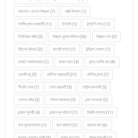
আলতাফ হোসেন উজ্জ্বল (1)
আল্পি বিশ্বাস (1)
আশীষ কুমার চক্রবর্তী (11)
ইত্যাদি (1)
ইন্দ্রাণী ঘোষ (11)
ইমতিয়াজ কবির (3)
উজ্জ্বল কুমার মল্লিক (55)
উজ্জ্বল দাস (3)
উষ্ণিক ভট্টাচার্য (2)
ঋতশ্রী মান্না (1)
ঐন্দ্রিলা ঘোষাল (1)
কল্যাণ গঙ্গোপাধ্যায় (1)
কাজল দত্ত (4)
কুমার আশীষ রায় (8)
কেতকী বসু (3)
কৌশিক চক্রবর্ত্তী (21)
কৌশিক মন্ডল (1)
গীতালি ঘোষ (1)
গোপা চক্রবর্তী (3)
গোবিন্দ ব্যানার্জী (5)
গোলাম কবির (3)
গৌতম সমাজদার (9)
চন্দন দাশগুপ্ত (2)
চন্দ্রমা মুখার্জী (4)
চন্দ্রশেখর ভট্টাচার্য (1)
চিরঞ্জীব হালদার (11)
জনা বন্দ্যোপাধ্যায় (1)
জবা ভট্টাচার্য (1)
জয়দেব দাস (6)
জায়েদ হোসাইন লাকী (3)
জাহির খান (1)
ঝিলম ত্রিবেদী (1)