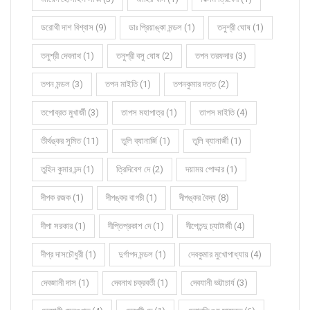
ডরোথী দাশ বিশ্বাস (9)
ডাঃ প্রিয়াঙ্কা মন্ডল (1)
তনুশ্রী ঘোষ (1)
তনুশ্রী দেবনাথ (1)
তনুশ্রী বসু ঘোষ (2)
তপন তরফদার (3)
তপন মন্ডল (3)
তপন মাইতি (1)
তপনকুমার দত্ত (2)
তপোব্রত মুখার্জী (3)
তাপস মহাপাত্র (1)
তাপস মাইতি (4)
তীর্থঙ্কর সুমিত (11)
তুলি ব্যানার্জি (1)
তুলি ব্যানার্জী (1)
তুহিন কুমার চন্দ (1)
ত্রিদিবেশ দে (2)
দয়াময় পোদ্দার (1)
দীপক রজক (1)
দীপঙ্কর বাগচী (1)
দীপঙ্কর বৈদ্য (8)
দীপা সরকার (1)
দীপ্তিপ্রকাশ দে (1)
দীপ্তেন্দু চ্যাটার্জী (4)
দীপ্র দাসচৌধুরী (1)
দুর্গাপদ মন্ডল (1)
দেবকুমার মুখোপাধ্যায় (4)
দেবজানী দাস (1)
দেবনাথ চক্রবর্তী (1)
দেবযানী ভট্টাচার্য (3)