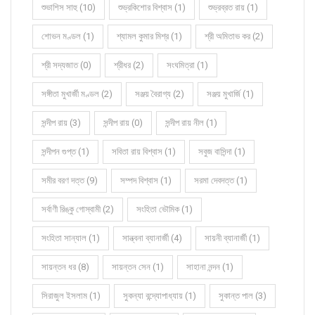
শুভাশিস সাহু (10)
শুভ্রকিশোর বিশ্বাস (1)
শুভ্রব্রত রায় (1)
শোভন মণ্ডল (1)
শ্যামল কুমার মিশ্র (1)
শ্রী অমিতাভ কর (2)
শ্রী সদ্যজাত (0)
শ্রীধর (2)
সংঘমিত্রা (1)
সঙ্গীতা মুখার্জী মণ্ডল (2)
সঞ্জয় বৈরাগ্য (2)
সঞ্জয় মুখার্জি (1)
সন্দীপ রায় (3)
সন্দীপ রায় (0)
সন্দীপ রায় নীল (1)
সন্দীপন গুপ্ত (1)
সবিতা রায় বিশ্বাস (1)
সবুজ বাসিন্দা (1)
সমীর বরণ দত্ত (9)
সম্পদ বিশ্বাস (1)
সরমা দেবদত্ত (1)
সর্বাণী রিঙ্কু গোস্বামী (2)
সংহিতা ভৌমিক (1)
সংহিতা সান্যাল (1)
সান্ত্বনা ব্যানার্জী (4)
সায়নী ব্যানার্জী (1)
সায়ন্তন ধর (8)
সায়ন্তন সেন (1)
সাহানা নন্দন (1)
সিরাজুল ইসলাম (1)
সুকন্যা বন্দ্যোপাধ্যায় (1)
সুকান্ত পাল (3)