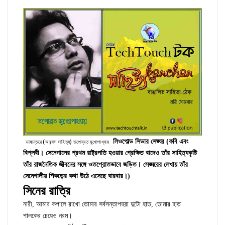
লিওপোল্ড সিডার সেঙ্ঘর (কবি এবং
ভাষান্তরে (অনুবাদ সাহিত্য) তপোব্রত মুখোপাধ্যায়
বিপ্লবী। সেনেগালের প্রথম রাষ্ট্রপতি হওয়ার প্রেক্ষিত বাদেও তাঁর সাহিত্যকৃষ্টি
তাঁর রাজনৈতিক জীবনের সঙ্গে ওতপ্রোতভাবে জড়িত। সেঙ্ঘরের লেখায় তাঁর
সেনেগালীয় শিকড়ের কথা উঠে এসেছে বারবার।)
সিনের রাত্রি
নারী, আমার কপালে রাখো তোমার সর্বসন্তাপহরা দুটো হাত, তোমার হাত
পালকের চেয়েও নরম।