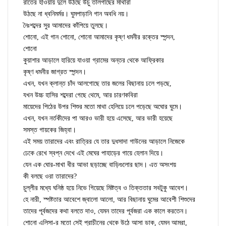
রাতের হাওয়ায় দুলে উঠছে উঁচু তালগাছের মাথারা
উঠছে না ধ্বনিমর্মর। ঘুমপাড়ানি গান অবধি নয়।
নৈঃশব্দের সুর আমাদের কাঁপিয়ে তুলছে।
শোনো, এই গান শোনো, শোনো আমাদের কৃষ্ণ ধমনীর রক্তের স্পন্দন,
শোনো
কুয়াশার আড়ালে হারিয়ে যাওয়া গ্রামের অন্তর থেকে আফ্রিকার
কৃষ্ণ ধমনীর জাগ্রত স্পন্দন।
এখন, যখন ক্লান্ত চাঁদ আলগোছে তার জলের বিছানায় ঢলে পড়ছে,
যখন উচ্চ হাসির শব্দেরা গেছে থেমে, আর চারণকবিরা
মায়েদের পিঠের উপর শিশুর মতো মাথা হেলিয়ে ঢলে পড়েছে অঘোর ঘুমে।
এখন, যখন নর্তকীদের পা আরও ভারী হয়ে এসেছে, আর ভারী হয়েছে
সমস্ত গায়কের জিহ্বা।
এই সময় তারাদের এবং রাত্রির যে তার দুধসাদা গাউনের আড়ালে নিজেকে
ঢেকে রেখে স্বপ্ন দেখে এই মেঘের পাহাড়ের গায়ে হেলান দিয়ে।
যেন এক ঘোর-মাখা ধীর আভা ছড়াচ্ছে বাড়িগুলোর ছাদ। এত অসংশয়
কী বলছে ওরা তারাদের?
চুল্লীর মধ্যে ঘনিষ্ঠ হয়ে নিভে গিয়েছে মিষ্টত্ব ও তিক্ততার সবটুকু আবেশ।
হে নারী, স্পষ্টতার আবেশে জ্বালো আলো, আর বিছানায় ঘুমের আবেশী শিশুদের
তাদের পূর্বজদের কথা বলতে দাও, যেমন তাদের পূর্বজরা এক কালে করতেন।
শোনো এলিসা-র মতো সেই প্রাচীনের থেকে উঠে আসা ডাক, যেমন আমরা,