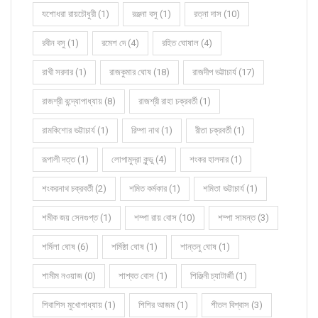
যশোধরা রায়চৌধুরী (1)
রঞ্জনা বসু (1)
রত্না দাস (10)
রবীন বসু (1)
রমেশ দে (4)
রহিত ঘোষাল (4)
রাখী সরদার (1)
রাজকুমার ঘোষ (18)
রাজদীপ ভট্টাচার্য (17)
রাজশ্রী বন্দ্যোপাধ্যায় (8)
রাজশ্রী রাহা চক্রবর্তী (1)
রামকিশোর ভট্টাচার্য (1)
রিম্পা নাথ (1)
রীতা চক্রবর্তী (1)
রূপালী দত্ত (1)
লোপামুদ্রা কুন্ডু (4)
শংকর হালদার (1)
শংকরনাথ চক্রবর্তী (2)
শমিত কর্মকার (1)
শমিতা ভট্টাচার্য (1)
শমীক জয় সেনগুপ্ত (1)
শম্পা রায় বোস (10)
শম্পা সামন্ত (3)
শর্মিলা ঘোষ (6)
শর্মিষ্ঠা ঘোষ (1)
শান্তনু ঘোষ (1)
শামীম নওয়াজ (0)
শাশ্বত বোস (1)
শিঞ্জিনী চ্যাটার্জী (1)
শিবাশিস মুখোপাধ্যায় (1)
শিশির আজম (1)
শীতল বিশ্বাস (3)