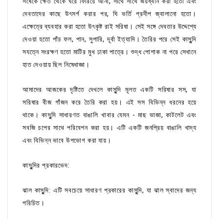
সর্ষেকে ক্ষেত থেকে ঘরে ফিরিয়ে আনা, সাথে সাথে জয়ধ্বনি করা হতো এবং
দেবতাদের কাছে উৎসর্গ করার পর, ঘি ভর্তি প্রদীপ জ্বালানো হতো।
এক্ষেত্রে ব্যবহার করা হতো উৎকৃষ্ট রাই সরিষা। সেই সঙ্গে দেবতার উদ্দেশ্যে
দেওয়া হতো পাঁচ ফল, পান, সুপারি, দূর্বা ইত্যাদি। তৈরির পরে সেই কাসুন্দি
সযত্নে সংরক্ষণ হতো মাটির মুখ ঢাকা পাত্রে। শুদ্ধ পোশাক না পরে সেখানে
হাত দেওয়ায় ছিল নিষেধাজ্ঞা।
আমাদের আজকের দৃষ্টিতে দেখলে কাসুন্দি মূলত একটি সরিষার সস, যা
সরিষার বীজ গাঁজন করে তৈরি করা হয়। এই সস বিভিন্ন ধরনের হয়ে
থাকে। কাসুন্দি সাধারণত বাঙালি খাবার যেমন - মাছ ভাজা, কাটলেট এবং
সবজি চপের সাথে পরিবেশন করা হয়। এটি একটি জনপ্রিয় বাঙালি খাদ্য
এবং বিভিন্ন ভাবে উপভোগ করা যায়।
কাসুন্দির প্রকারভেদ:
ঝাল কাসুন্দি: এটি সবচেয়ে সাধারণ প্রকারের কাসুন্দি, যা ঝাল স্বাদের জন্য
পরিচিত।