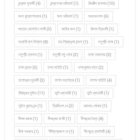
চন্দ্রমা মুখার্জী (4)
চন্দ্রশেখর ভট্টাচার্য (1)
চিরঞ্জীব হালদার (10)
জনা বন্দ্যোপাধ্যায় (1)
জবা ভট্টাচার্য (1)
জয়দেব দাস (6)
জায়েদ হোসাইন লাকী (3)
জাহির খান (1)
ঝিলম ত্রিবেদী (1)
ডরোথী দাশ বিশ্বাস (8)
ডাঃ প্রিয়াঙ্কা মন্ডল (1)
তনুশ্রী ঘোষ (1)
তনুশ্রী দেবনাথ (1)
তনুশ্রী বসু ঘোষ (2)
তপন তরফদার (3)
তপন মন্ডল (3)
তপন মাইতি (1)
তপনকুমার দত্ত (2)
তপোব্রত মুখার্জী (3)
তাপস মহাপাত্র (1)
তাপস মাইতি (4)
তীর্থঙ্কর সুমিত (11)
তুলি ব্যানার্জি (1)
তুলি ব্যানার্জী (1)
তুহিন কুমার চন্দ (1)
ত্রিদিবেশ দে (2)
দয়াময় পোদ্দার (1)
দীপক রজক (1)
দীপঙ্কর বাগচী (1)
দীপঙ্কর বৈদ্য (8)
দীপা সরকার (1)
দীপ্তিপ্রকাশ দে (1)
দীপ্তেন্দু চ্যাটার্জী (4)