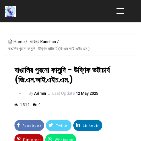
Home
/
সাহিত্য Kanchan
/
বাঙালির পুরনো কাসুন্দি - উষ্ণিক ভট্টাচার্য (জি.এন.আই.এইচ.এম.)
বাঙালির পুরনো কাসুন্দি - উষ্ণিক ভট্টাচার্য
(জি.এন.আই.এইচ.এম.)
By
Admin
ــ
Last Update
12 May 2025
1311
0
Facebook
Twitter
Linkedin
Pinterest
Whatsapp
Email