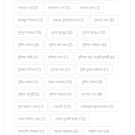
সায়ন্তন ধর (7)
সায়ন্তন সেন (1)
সাহানা নন্দন (1)
সিরাজুল ইসলাম (1)
সুকন্যা বন্দ্যোপাধ্যায় (1)
সুকান্ত পাল (3)
সুতনু হালদার (15)
সুতপা পুততুন্ড (2)
সুতপা পূততুণ্ড (3)
সুদীপ ঘোষাল (6)
সুদীপা বর্মণ রায় (2)
সুদীপ্ত পারিয়াল (6)
সুদীপ্ত মাজি (1)
সুদীপ্তা পাল (1)
সুদীপ্তা রায় চৌধুরী মুখার্জী (6)
সুদেষ্ণা সিনহা (1)
সুপায়ণ দাস (1)
সুবীর কুমার ভট্টাচার্য (1)
সুবীর সরকার (1)
সুব্রত সরকার (15)
সুমিত মোদক (4)
সুমিতা চৌধুরী (2)
সুমিতা পয়ড়্যা (1)
সুশান্ত সেন (8)
সূর্য নারায়ণ ঘোষ (1)
সোনালি (17)
সোমপ্রভা বন্দোপাধ্যায় (1)
সোমা পালিত ঘোষ (1)
সোমা মুখার্জী বাবলি (12)
স্বপ্ননীল বিশ্বাস (1)
স্বপ্না মজুমদার (3)
স্মরজিৎ দত্ত (4)