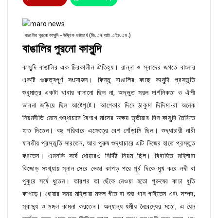
বাঙালির পুরনো কাসুন্দি - উষ্ণিক ভট্টাচার্য (জি.এন.আই.এইচ.এম.)
বাঙালির পুরনো কাসুন্দি
কাসুন্দি বাঙালির এক চিরকালীন ঐতিহ্য। রান্না ও স্বাদের জগতে বাংলার
একটি গুরুত্বপূর্ণ সংযোজন। কিন্তু বাঙালির কাছে কাসুন্দি প্রস্তুতি
শুধুমাত্র একটা খাবার বানানো ছিল না, অদ্ভুত সরল দার্শনিকতা ও ঐশী
ভাবনা জড়িয়ে ছিল আষ্টেপৃষ্টে। আগেকার দিনে ঠাকুমা দিদিমা-রা অনেক
নিয়মনীতি মেনে শুদ্ধাচারে বৈশাখ মাসের অক্ষয় তৃতীয়ার দিন কাসুন্দি তৈরিতে
হাত দিতেন। বহু পরিবারে এক্ষেত্রে বেশ গোঁড়ামি ছিল। শুদ্ধাচারী নারী
যাবতীয় প্রস্তুতি সারতেন, আর পুরুষ শুদ্ধাচারে এটি নিজের হাতে প্রস্তুত
করতেন। এমনকি সর্ষে ধোয়ারও নির্দিষ্ট নিয়ম ছিল। বিবাহিত মহিলারা
বিজোড় সংখ্যায় স্নান সেরে ভেজা কাপড় পরে পূর্ব দিকে মুখ করে নদী বা
পুকুরে সর্ষে ধুতেন। তারপর তা ছেঁকে নেওয়া হতো পুরুষের কাচা ধুতি
কাপড়ে। ধোয়ার সময় মহিলারা মঙ্গল গীত বা শুভ গান গাইতেন এবং সম্পদ,
স্বাস্থ্য ও মঙ্গল কামনা করতেন। অন্যান্য ধর্মীয় নৈবেদ্যের মতো, এ যেন