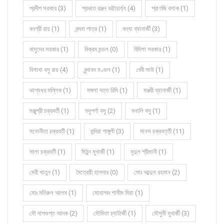
প্রদীপ সরকার (3)
প্রভাত রঞ্জন ভট্টাচার্য্য (4)
প্রাণজি বসাক (1)
বনশ্রী রায় (1)
বন্দনা পাত্র (1)
বন্যা ব্যানার্জী (3)
বাসুদেব সরকার (1)
বিক্রম মন্ডল (0)
বিদিশা সরকার (1)
বিশাখা বসু রায় (4)
বৃন্দাবন মণ্ডল (1)
বেবী সাউ (1)
ভাগ্যধর মল্লিক (1)
মঙ্গলা দত্ত রিমি (1)
মঞ্জরী ব্যানার্জী (1)
মঞ্জুশ্রী চক্রবর্তী (1)
মধুপর্ণা বসু (2)
মনালি বসু (1)
মনোনীতা চক্রবর্তী (1)
মন্দিরা গাঙ্গুলী (3)
মানস চক্রবর্ত্তী (11)
মালা চক্রবর্তী (1)
মিঠুন মুখার্জী (1)
মৃদুল শ্রীমানী (1)
মেরী খাতুন (1)
মৈত্রেয়ী হালদার (0)
মোঃ আব্দুল রহমান (2)
মোঃ মনিরুল আলম (1)
মোহাম্মদ শামীম মিয়া (1)
মৌ দাশগুপ্ত আদক (2)
মৌমিতা চ্যাটার্জী (1)
মৌসুমী মুখার্জী (3)