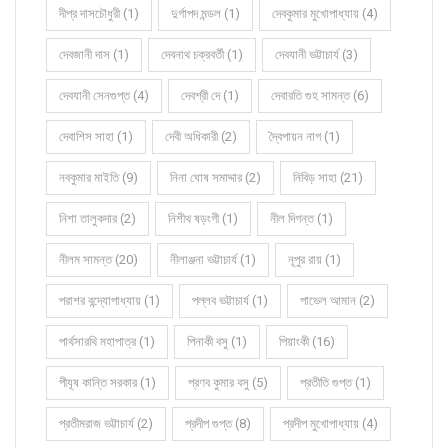
দীপ্র দাসচৌধুরী (1)
দুর্গাপদ মন্ডল (1)
দেবকুমার মুখোপাধ্যায় (4)
দেবজানী দাস (1)
দেবনাথ চক্রবর্তী (1)
দেবযানী ভট্টাচার্য (3)
দেবযানী সেনগুপ্ত (4)
দেবশ্রী দে (1)
দেবারতি গুহ সামন্ত (6)
দেবাশিস সাহা (1)
দেবী অধিকারী (2)
দ্বৈপায়ন নাগ (1)
নবকুমার মাইতি (9)
নিনা ঘোষ সমাদ্দার (2)
নিবিড় সাহা (21)
নিশা তালুকদার (2)
নিশীথ ষড়ংগী (1)
নীল দিগন্ত (1)
নীলম সামন্ত (20)
নীলাঞ্জনা ভট্টাচার্য (1)
নূপুর রায় (1)
পরাশর বন্দ্যোপাধ্যায় (1)
পল্লব ভট্টাচার্য (1)
পাভেল আমান (2)
পার্থসারথি মহাপাত্র (1)
পিনাকী বসু (1)
পিয়াংকী (16)
পীযূষ কান্তি সরকার (1)
প্রণব কুমার বসু (5)
প্রতীতি গুপ্ত (1)
প্রতীমরাজ ভট্টাচার্য (2)
প্রদীপ গুপ্ত (8)
প্রদীপ মুখোপাধ্যায় (4)