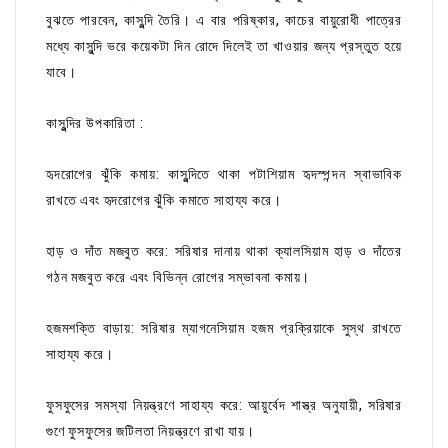
বুঝতে পারবেন, কাসুন্দি তৈরি। এ বার পরিষ্কার, কাচের বায়ুরোধী পাত্রের
মধ্যে কাসুন্দি ভরে কয়েকটা দিন রোদে দিলেই তা খাওয়ার জন্য প্রস্তুত হয়ে
যাবে।
কাসুন্দির উপকারিতা :
হৃদরোগের ঝুঁকি কমায়: কাসুন্দিতে থাকা পটাশিয়াম হৃদস্পন্দন স্বাভাবিক
রাখতে এবং হৃদরোগের ঝুঁকি কমাতে সাহায্য করে।
হাড় ও দাঁত মজবুত করে: সরিষার দানায় থাকা ক্যালসিয়াম হাড় ও দাঁতের
গঠন মজবুত করে এবং বিভিন্ন রোগের সম্ভাবনা কমায়।
হজমশক্তি বাড়ায়: সরিষার ম্যাগনেসিয়াম হজম প্রক্রিয়াকে সুস্থ রাখতে
সাহায্য করে।
ফুসফুসের সমস্যা নিয়ন্ত্রণে সাহায্য করে: আয়ুর্বেদ শাস্ত্র অনুযায়ী, সরিষার
গুণে ফুসফুসের জটিলতা নিয়ন্ত্রণে রাখা যায়।