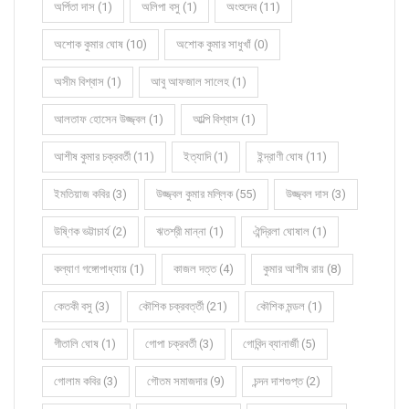
অর্পিতা দাস (1)
অলিপা বসু (1)
অংশুদেব (11)
অশোক কুমার ঘোষ (10)
অশোক কুমার সাধুখাঁ (0)
অসীম বিশ্বাস (1)
আবু আফজাল সালেহ (1)
আলতাফ হোসেন উজ্জ্বল (1)
আল্পি বিশ্বাস (1)
আশীষ কুমার চক্রবর্তী (11)
ইত্যাদি (1)
ইন্দ্রাণী ঘোষ (11)
ইমতিয়াজ কবির (3)
উজ্জ্বল কুমার মল্লিক (55)
উজ্জ্বল দাস (3)
উষ্ণিক ভট্টাচার্য (2)
ঋতশ্রী মান্না (1)
ঐন্দ্রিলা ঘোষাল (1)
কল্যাণ গঙ্গোপাধ্যায় (1)
কাজল দত্ত (4)
কুমার আশীষ রায় (8)
কেতকী বসু (3)
কৌশিক চক্রবর্ত্তী (21)
কৌশিক মন্ডল (1)
গীতালি ঘোষ (1)
গোপা চক্রবর্তী (3)
গোবিন্দ ব্যানার্জী (5)
গোলাম কবির (3)
গৌতম সমাজদার (9)
চন্দন দাশগুপ্ত (2)