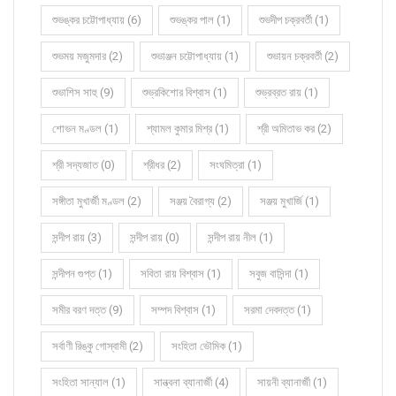
শুভঙ্কর চট্টোপাধ্যায় (6)
শুভঙ্কর পাল (1)
শুভদীপ চক্রবর্তী (1)
শুভময় মজুমদার (2)
শুভাঞ্জন চট্টোপাধ্যায় (1)
শুভায়ন চক্রবর্তী (2)
শুভাশিস সাহু (9)
শুভ্রকিশোর বিশ্বাস (1)
শুভ্রব্রত রায় (1)
শোভন মণ্ডল (1)
শ্যামল কুমার মিশ্র (1)
শ্রী অমিতাভ কর (2)
শ্রী সদ্যজাত (0)
শ্রীধর (2)
সংঘমিত্রা (1)
সঙ্গীতা মুখার্জী মণ্ডল (2)
সঞ্জয় বৈরাগ্য (2)
সঞ্জয় মুখার্জি (1)
সন্দীপ রায় (3)
সন্দীপ রায় (0)
সন্দীপ রায় নীল (1)
সন্দীপন গুপ্ত (1)
সবিতা রায় বিশ্বাস (1)
সবুজ বাসিন্দা (1)
সমীর বরণ দত্ত (9)
সম্পদ বিশ্বাস (1)
সরমা দেবদত্ত (1)
সর্বাণী রিঙ্কু গোস্বামী (2)
সংহিতা ভৌমিক (1)
সংহিতা সান্যাল (1)
সান্ত্বনা ব্যানার্জী (4)
সায়নী ব্যানার্জী (1)