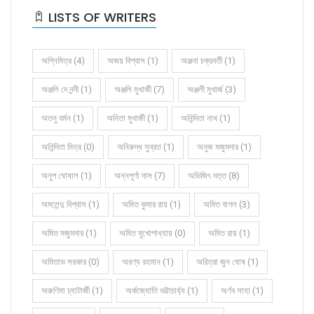
LISTS OF WRITERS
অগ্নিমিত্র (4)
অজয় বিশ্বাস (1)
অঞ্জনা চক্রবর্তী (1)
অঞ্জলি দে নন্দী (1)
অঞ্জলি মুখার্জী (7)
অঞ্জলী মুখার্জ (3)
অতনু বর্মন (1)
অনিতা মুখার্জী (1)
অনিন্দিতা নাথ (1)
অনিন্দিতা মিত্র (0)
অনিরুদ্ধ সুব্রত (1)
অনুজ মজুমদার (1)
অনুপ ঘোষাল (1)
অন্নপূর্ণা দাস (7)
অভিজিৎ দত্ত (8)
অমলেন্দু বিশ্বাস (1)
অমিত কুমার রায় (1)
অমিত বাগল (3)
অমিত মজুমদার (1)
অমিত মুখোপাধ্যায় (0)
অমিত রায় (1)
অমিতাভ সরকার (0)
অরণ্য রহমান (1)
অরিত্রা জুন ঘোষ (1)
অরুণিমা চ্যাটার্জী (1)
অর্কজ্যোতি ভট্টাচার্য্য (1)
অর্ণব সাহা (1)