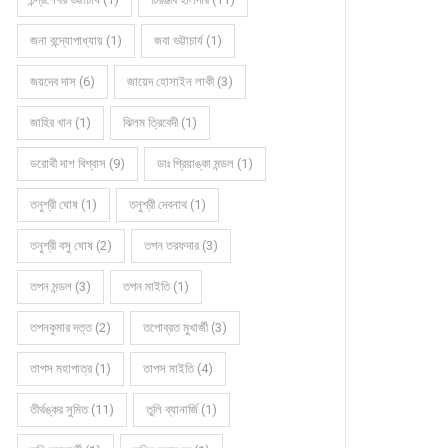
জনা বন্দ্যোপাধ্যায় (1)
জবা ভট্টাচার্য (1)
জয়দেব দাস (6)
জায়েদ হোসাইন লাকী (3)
জাহির খান (1)
ঝিলম ত্রিবেদী (1)
ডরোথী দাশ বিশ্বাস (9)
ডাঃ প্রিয়াঙ্কা মন্ডল (1)
তনুশ্রী ঘোষ (1)
তনুশ্রী দেবনাথ (1)
তনুশ্রী বসু ঘোষ (2)
তপন তরফদার (3)
তপন মন্ডল (3)
তপন মাইতি (1)
তপনকুমার দত্ত (2)
তপোব্রত মুখার্জী (3)
তাপস মহাপাত্র (1)
তাপস মাইতি (4)
তীর্থঙ্কর সুমিত (11)
তুলি ব্যানার্জি (1)