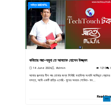
সাহিত্য MEHFIL
কবিতায় পদ্মা-যমুনা তে আলতাফ হোসেন উজ্জ্বল
14 June 2024
Admin
1215
আমার কল্পনার নীল পদ্ম তোমার জন্য লিখিছি মহাবিশ্ব অনাদি আদিভূত প্রেমের
বসন্ত, আমি একটি রাত্রি এনেছি- মুখের অবয়ব শোভিত- মন...
Read Mor