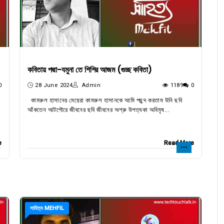
কবিতায় পদ্মা-যমুনা তে শিশির আজম (গুচ্ছ কবিতা)
0
28 June 2024
Admin
1189
0
কামরুল হাসানের মেয়েরা কামরুল হাসানকে আমি পছন্দ করতাম উনি ছবি
আঁকতেন আটপৌরে জীবনের ছবি জীবনের অশ্রু উপত্যকা অবিমৃষ...
e
Read More
সাহিত্য MEHFIL