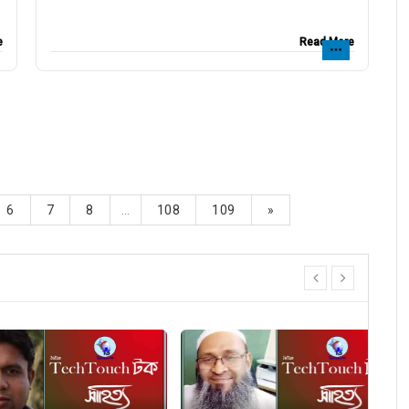
e
Read More
6
7
8
...
108
109
»
prev
next