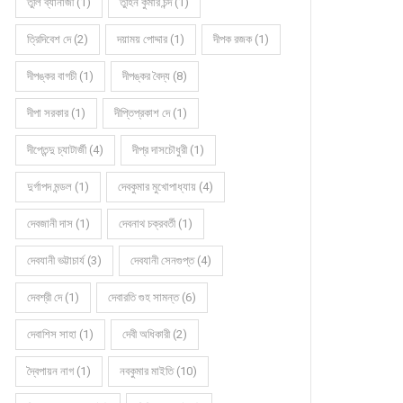
তুলি ব্যানার্জী (1)
তুহিন কুমার চন্দ (1)
িতায় পদ্মা-যমুনা তে মোহাম্মদ শামীম মিয়া
কবিতায় পদ্মা-যমুনা তে বিচিত্র কুমার (গুচ্ছ কবিতা)
ত্রিদিবেশ দে (2)
দয়াময় পোদ্দার (1)
দীপক রজক (1)
দীপঙ্কর বাগচী (1)
দীপঙ্কর বৈদ্য (8)
দীপা সরকার (1)
দীপ্তিপ্রকাশ দে (1)
দীপ্তেন্দু চ্যাটার্জী (4)
দীপ্র দাসচৌধুরী (1)
দুর্গাপদ মন্ডল (1)
দেবকুমার মুখোপাধ্যায় (4)
দেবজানী দাস (1)
দেবনাথ চক্রবর্তী (1)
দেবযানী ভট্টাচার্য (3)
দেবযানী সেনগুপ্ত (4)
দেবশ্রী দে (1)
দেবারতি গুহ সামন্ত (6)
দেবাশিস সাহা (1)
দেবী অধিকারী (2)
দ্বৈপায়ন নাগ (1)
নবকুমার মাইতি (10)