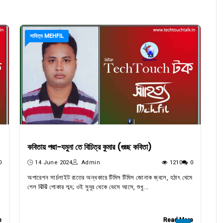
সাহিত্য MEHFIL
কবিতায় পদ্মা-যমুনা তে বিচিত্র কুমার (গুচ্ছ কবিতা)
0
14 June 2024
Admin
1210
0
অপারেশন সার্চলাইট রাতের অন্ধকারে টিমিস টিমিস জোনাক জ্বলে, হঠাৎ থেমে
গেল ঝিঁঝিঁ পোকার শব্দ; ওই সুদূর থেকে ভেসে আসে, শুধু...
e
Read More