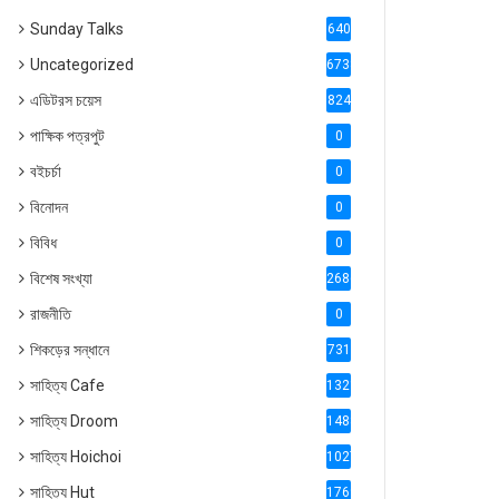
Sunday Talks
640
Uncategorized
6738
এডিটরস চয়েস
824
পাক্ষিক পত্রপুট
0
বইচর্চা
0
বিনোদন
0
বিবিধ
0
বিশেষ সংখ্যা
2686
রাজনীতি
0
শিকড়ের সন্ধানে
731
সাহিত্য Cafe
1321
সাহিত্য Droom
1488
সাহিত্য Hoichoi
1027
সাহিত্য Hut
1769