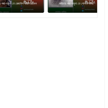
যমুনা তে রেজাউল করিম রোমেল
কবিতায় পদ্মা-যমুনা তে গোলাম কবির
কব