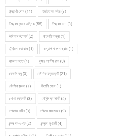
ইন্দ্রাণী ঘোষ (11)
ইমতিয়াজ কবির (3)
উজ্জ্বল কুমার মল্লিক (55)
উজ্জ্বল দাস (3)
উষ্ণিক ভট্টাচার্য (2)
ঋতশ্রী মান্না (1)
ঐন্দ্রিলা ঘোষাল (1)
কল্যাণ গঙ্গোপাধ্যায় (1)
কাজল দত্ত (4)
কুমার আশীষ রায় (8)
কেতকী বসু (3)
কৌশিক চক্রবর্ত্তী (21)
কৌশিক মন্ডল (1)
গীতালি ঘোষ (1)
গোপা চক্রবর্তী (3)
গোবিন্দ ব্যানার্জী (5)
গোলাম কবির (3)
গৌতম সমাজদার (9)
চন্দন দাশগুপ্ত (2)
চন্দ্রমা মুখার্জী (4)
চন্দ্রশেখর ভট্টাচার্য (1)
চিরঞ্জীব হালদার (11)