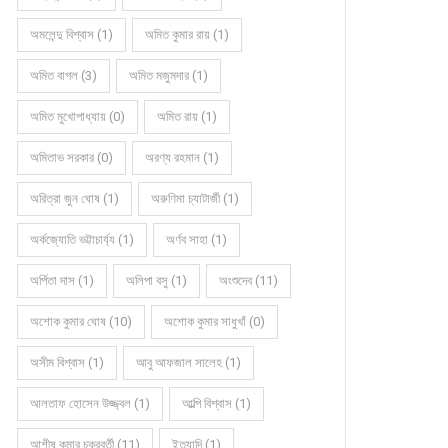
অমলেন্দু বিশ্বাস (1)
অমিত কুমার রায় (1)
অমিত বাগল (3)
অমিত মজুমদার (1)
অমিত মুখোপাধ্যায় (0)
অমিত রায় (1)
অমিতাভ সরকার (0)
অরণ্য রহমান (1)
অরিত্রা জুন ঘোষ (1)
অরুণিমা চ্যাটার্জী (1)
অর্কজ্যোতি ভট্টাচার্য্য (1)
অর্ণব সাহা (1)
অর্পিতা দাস (1)
অলিপা বসু (1)
অংশুদেব (11)
অশোক কুমার ঘোষ (10)
অশোক কুমার সাধুখাঁ (0)
অসীম বিশ্বাস (1)
আবু আফজাল সালেহ (1)
আলতাফ হোসেন উজ্জ্বল (1)
আল্পি বিশ্বাস (1)
আশীষ কুমার চক্রবর্তী (11)
ইত্যাদি (1)