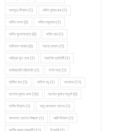
অমলেন্দু বিশ্বাস (1)
অমিত কুমার রায় (1)
অমিত বাগল (3)
অমিত মজুমদার (1)
অমিত মুখোপাধ্যায় (0)
অমিত রায় (1)
অমিতাভ সরকার (0)
অরণ্য রহমান (1)
অরিত্রা জুন ঘোষ (1)
অরুণিমা চ্যাটার্জী (1)
অর্কজ্যোতি ভট্টাচার্য্য (1)
অর্ণব সাহা (1)
অর্পিতা দাস (1)
অলিপা বসু (1)
অংশুদেব (11)
অশোক কুমার ঘোষ (10)
অশোক কুমার সাধুখাঁ (0)
অসীম বিশ্বাস (1)
আবু আফজাল সালেহ (1)
আলতাফ হোসেন উজ্জ্বল (1)
আল্পি বিশ্বাস (1)
আশীষ কুমার চক্রবর্তী (11)
ইত্যাদি (1)