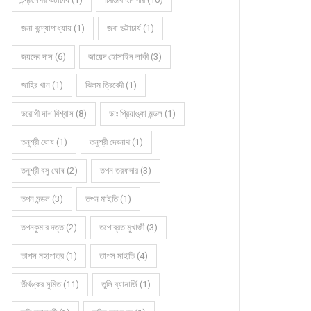
জনা বন্দ্যোপাধ্যায় (1)
জবা ভট্টাচার্য (1)
জয়দেব দাস (6)
জায়েদ হোসাইন লাকী (3)
জাহির খান (1)
ঝিলম ত্রিবেদী (1)
ডরোথী দাশ বিশ্বাস (8)
ডাঃ প্রিয়াঙ্কা মন্ডল (1)
তনুশ্রী ঘোষ (1)
তনুশ্রী দেবনাথ (1)
তনুশ্রী বসু ঘোষ (2)
তপন তরফদার (3)
তপন মন্ডল (3)
তপন মাইতি (1)
তপনকুমার দত্ত (2)
তপোব্রত মুখার্জী (3)
তাপস মহাপাত্র (1)
তাপস মাইতি (4)
তীর্থঙ্কর সুমিত (11)
তুলি ব্যানার্জি (1)