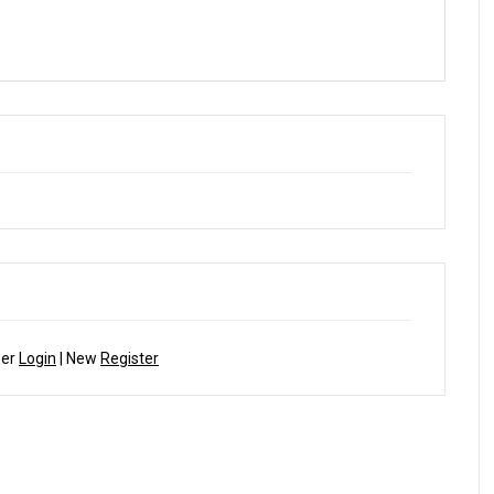
 তে বিচিত্র কুমার (গুচ্ছ কবিতা)
কবিতায় পদ্মা-যমুনা তে গোলাম কবির
ber
Login
| New
Register