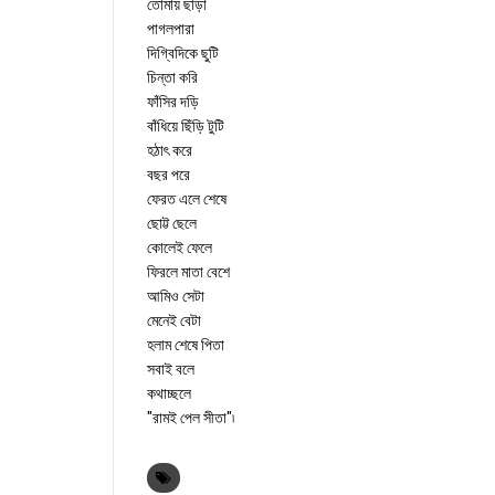
তোমায় ছাড়া
পাগলপারা
দিগ্বিদিকে ছুটি
চিন্তা করি
ফাঁসির দড়ি
বাঁধিয়ে ছিঁড়ি টুটি
হঠাৎ করে
বছর পরে
ফেরত এলে শেষে
ছোট্ট ছেলে
কোলেই ফেলে
ফিরলে মাতা বেশে
আমিও সেটা
মেনেই বেটা
হলাম শেষে পিতা
সবাই বলে
কথাচ্ছলে
"রামই পেল সীতা"৷