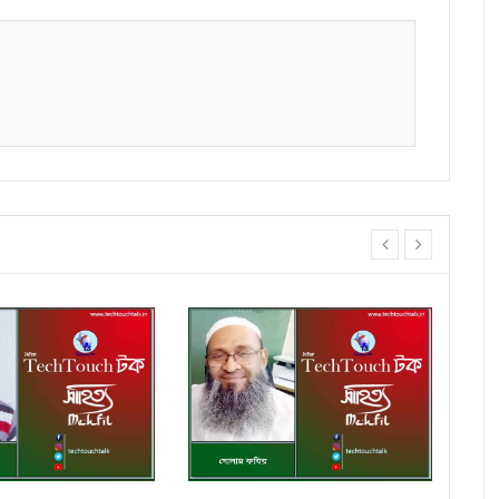
prev
next