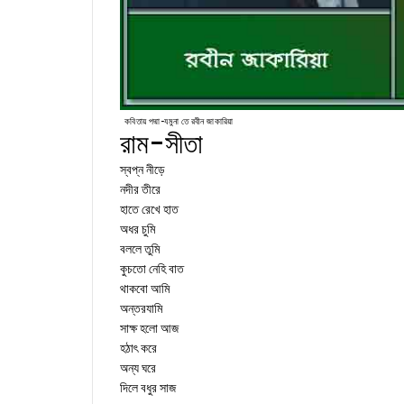
কবিতায় পদ্মা-যমুনা তে রবীন জাকারিয়া
রাম-সীতা
স্বপ্ন নীড়ে
নদীর তীরে
হাতে রেখে হাত
অধর চুমি
বললে তুমি
কুচতো নেহি বাত
থাকবো আমি
অন্তরযামি
সাক্ষ হলো আজ
হঠাৎ করে
অন্য ঘরে
দিলে বধুর সাজ