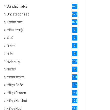
Sunday Talks
640
Uncategorized
6738
এডিটরস চয়েস
824
পাক্ষিক পত্রপুট
0
বইচর্চা
0
বিনোদন
0
বিবিধ
0
বিশেষ সংখ্যা
2686
রাজনীতি
0
শিকড়ের সন্ধানে
731
সাহিত্য Cafe
1321
সাহিত্য Droom
1488
সাহিত্য Hoichoi
1027
সাহিত্য Hut
1769