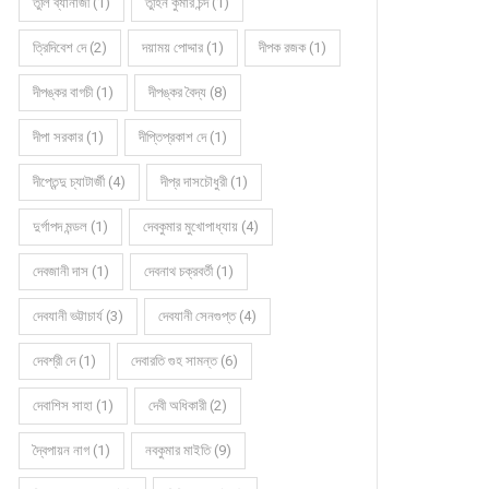
তুলি ব্যানার্জী (1)
তুহিন কুমার চন্দ (1)
ত্রিদিবেশ দে (2)
দয়াময় পোদ্দার (1)
দীপক রজক (1)
দীপঙ্কর বাগচী (1)
দীপঙ্কর বৈদ্য (8)
দীপা সরকার (1)
দীপ্তিপ্রকাশ দে (1)
দীপ্তেন্দু চ্যাটার্জী (4)
দীপ্র দাসচৌধুরী (1)
দুর্গাপদ মন্ডল (1)
দেবকুমার মুখোপাধ্যায় (4)
দেবজানী দাস (1)
দেবনাথ চক্রবর্তী (1)
দেবযানী ভট্টাচার্য (3)
দেবযানী সেনগুপ্ত (4)
দেবশ্রী দে (1)
দেবারতি গুহ সামন্ত (6)
দেবাশিস সাহা (1)
দেবী অধিকারী (2)
দ্বৈপায়ন নাগ (1)
নবকুমার মাইতি (9)