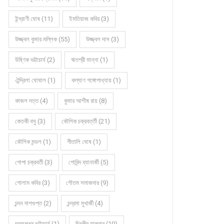
সম্পাদকীয়
কবিতায় পদ্মা-যমুনা তে আলতাফ হোসেন উজ্জ্বল
(গুচ্ছ...
ইন্দ্রাণী ঘোষ (11)
ইমতিয়াজ কবির (3)
উজ্জ্বল কুমার মল্লিক (55)
উজ্জ্বল দাস (3)
উষ্ণিক ভট্টাচার্য (2)
ঋতশ্রী মান্না (1)
ঐন্দ্রিলা ঘোষাল (1)
কল্যাণ গঙ্গোপাধ্যায় (1)
কাজল দত্ত (4)
কুমার আশীষ রায় (8)
কেতকী বসু (3)
কৌশিক চক্রবর্ত্তী (21)
কৌশিক মন্ডল (1)
গীতালি ঘোষ (1)
গোপা চক্রবর্তী (3)
গোবিন্দ ব্যানার্জী (5)
গোলাম কবির (3)
গৌতম সমাজদার (9)
চন্দন দাশগুপ্ত (2)
চন্দ্রমা মুখার্জী (4)
চন্দ্রশেখর ভট্টাচার্য (1)
চিরঞ্জীব হালদার (10)