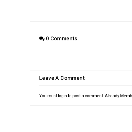
েজাউল করিম রোমেল
কবিতায় পদ্মা-যমুনা তে রবীন জাকারিয়া
কবিতায় পদ্মা-যমুনা
0 Comments.
Leave A Comment
You must login to post a comment. Already Mem