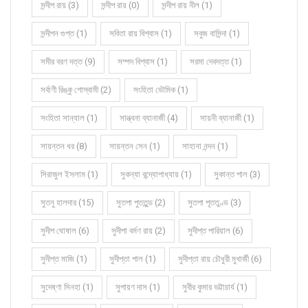
সন্দীপ রায় (3)
সন্দীপ রায় (0)
সন্দীপ রায় নীল (1)
সন্দীপন গুপ্ত (1)
সবিতা রায় বিশ্বাস (1)
সবুজ বাসিন্দা (1)
সমীর বরণ দত্ত (9)
সম্পদ বিশ্বাস (1)
সরমা দেবদত্ত (1)
সর্বাণী রিঙ্কু গোস্বামী (2)
সংহিতা ভৌমিক (1)
সংহিতা সান্যাল (1)
সান্ত্বনা ব্যানার্জী (4)
সায়নী ব্যানার্জী (1)
সায়ন্তন ধর (8)
সায়ন্তন সেন (1)
সাহানা নন্দন (1)
সিরাজুল ইসলাম (1)
সুকন্যা বন্দ্যোপাধ্যায় (1)
সুকান্ত পাল (3)
সুতনু হালদার (15)
সুতপা পুততুন্ড (2)
সুতপা পূততুণ্ড (3)
সুদীপ ঘোষাল (6)
সুদীপা বর্মণ রায় (2)
সুদীপ্ত পারিয়াল (6)
সুদীপ্ত মাজি (1)
সুদীপ্তা পাল (1)
সুদীপ্তা রায় চৌধুরী মুখার্জী (6)
সুদেষ্ণা সিনহা (1)
সুপায়ণ দাস (1)
সুবীর কুমার ভট্টাচার্য (1)