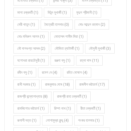
মনোনীতা চক্রবর্তী (1)
মন্দিরা গাঙ্গুলী (3)
মানস চক্রবর্ত্তী (11)
মালা চক্রবর্তী (1)
মিঠুন মুখার্জী (1)
মৃদুল শ্রীমানী (1)
মেরী খাতুন (1)
মৈত্রেয়ী হালদার (0)
মোঃ আব্দুল রহমান (2)
মোঃ মনিরুল আলম (1)
মোহাম্মদ শামীম মিয়া (1)
মৌ দাশগুপ্ত আদক (2)
মৌমিতা চ্যাটার্জী (1)
মৌসুমী মুখার্জী (3)
যশোধরা রায়চৌধুরী (1)
রঞ্জনা বসু (1)
রত্না দাস (11)
রবীন বসু (1)
রমেশ দে (4)
রহিত ঘোষাল (4)
রাখী সরদার (1)
রাজকুমার ঘোষ (18)
রাজদীপ ভট্টাচার্য (17)
রাজশ্রী বন্দ্যোপাধ্যায় (8)
রাজশ্রী রাহা চক্রবর্তী (1)
রামকিশোর ভট্টাচার্য (1)
রিম্পা নাথ (1)
রীতা চক্রবর্তী (1)
রূপালী দত্ত (1)
লোপামুদ্রা কুন্ডু (4)
শংকর হালদার (1)