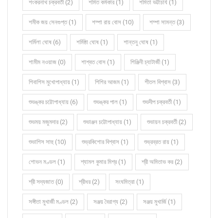
শংকরনাথ চক্রবর্তী (2)
শমিত কর্মকার (1)
শমিতা ভট্টাচার্য (1)
শমীক জয় সেনগুপ্ত (1)
শম্পা রায় বোস (10)
শম্পা সামন্ত (3)
শর্মিলা ঘোষ (6)
শর্মিষ্ঠা ঘোষ (1)
শান্তনু ঘোষ (1)
শামীম নওয়াজ (0)
শাশ্বত বোস (1)
শিঞ্জিনী চ্যাটার্জী (1)
শিবাশিস মুখোপাধ্যায় (1)
শিশির আজম (1)
শীতল বিশ্বাস (3)
শুভঙ্কর চট্টোপাধ্যায় (6)
শুভঙ্কর পাল (1)
শুভদীপ চক্রবর্তী (1)
শুভময় মজুমদার (2)
শুভাঞ্জন চট্টোপাধ্যায় (1)
শুভায়ন চক্রবর্তী (2)
শুভাশিস সাহু (10)
শুভ্রকিশোর বিশ্বাস (1)
শুভ্রব্রত রায় (1)
শোভন মণ্ডল (1)
শ্যামল কুমার মিশ্র (1)
শ্রী অমিতাভ কর (2)
শ্রী সদ্যজাত (0)
শ্রীধর (2)
সংঘমিত্রা (1)
সঙ্গীতা মুখার্জী মণ্ডল (2)
সঞ্জয় বৈরাগ্য (2)
সঞ্জয় মুখার্জি (1)