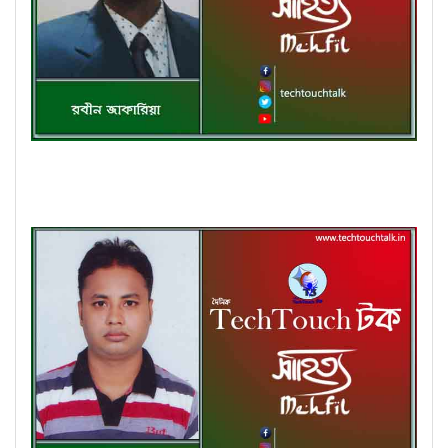
কবিতায় পদ্মা-যমুনা তে রবীন জাকারিয়া