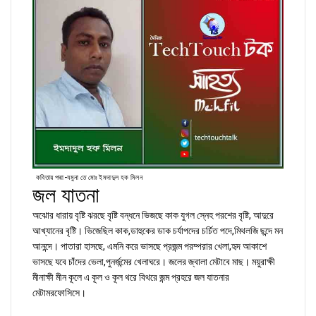
কবিতায় পদ্মা-যমুনা তে মোঃ ইমদাদুল হক মিলন
জল যাতনা
অঝোর ধারায় বৃষ্টি ঝরছে বৃষ্টি বন্ধনে ভিজছে কাক যুগল স্নেহ পরশের বৃষ্টি, আদুরে
আখ্যানের বৃষ্টি। ভিজেছিল কাক,ডাহুকের ডাক চর্যাপদের চর্চিত পদে,মিথলজি ছন্দে মন
আনন্দে। পাতারা হাসছে, এমনি করে ভাসছে প্রজন্ম পরম্পরার খেলা,হৃদ আকাশে
ভাসছে যবে চাঁদের ভেলা,পুনর্জন্মের খেলাঘরে। জলের জ্বালা মেটাবে মাছ। ময়ুরাক্ষী
মীনাক্ষী মীন কূলে এ কূল ও কূল থরে বিথরে জন্ম প্রহরে জল যাতনার
মেটামরফোসিসে।