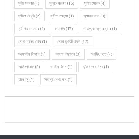
সুবীর সরকার (1)
সুব্রত সরকার (15)
সুমিত মোদক (4)
সুমিতা চৌধুরী (2)
সুমিতা পয়ড়্যা (1)
সুশান্ত সেন (8)
সূর্য নারায়ণ ঘোষ (1)
সোনালি (17)
সোমপ্রভা বন্দোপাধ্যায় (1)
সোমা পালিত ঘোষ (1)
সোমা মুখার্জী বাবলি (12)
স্বপ্ননীল বিশ্বাস (1)
স্বপ্না মজুমদার (3)
স্মরজিৎ দত্ত (4)
স্মার্ত পরিয়াল (3)
স্মার্ত পারিয়াল (1)
স্মৃতি শেখর মিত্র (1)
হাসি বসু (1)
হিমাদ্রী শেখর দাস (1)