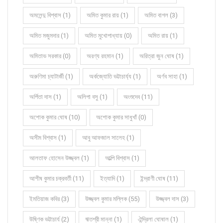
অমলেন্দু বিশ্বাস (1)
অমিত কুমার রায় (1)
অমিত বাগল (3)
অমিত মজুমদার (1)
অমিত মুখোপাধ্যায় (0)
অমিত রায় (1)
অমিতাভ সরকার (0)
অরণ্য রহমান (1)
অরিত্রা জুন ঘোষ (1)
অরুণিমা চ্যাটার্জী (1)
অর্কজ্যোতি ভট্টাচার্য্য (1)
অর্ণব সাহা (1)
অর্পিতা দাস (1)
অলিপা বসু (1)
অংশুদেব (11)
অশোক কুমার ঘোষ (10)
অশোক কুমার সাধুখাঁ (0)
অসীম বিশ্বাস (1)
আবু আফজাল সালেহ (1)
আলতাফ হোসেন উজ্জ্বল (1)
আল্পি বিশ্বাস (1)
আশীষ কুমার চক্রবর্তী (11)
ইত্যাদি (1)
ইন্দ্রাণী ঘোষ (11)
ইমতিয়াজ কবির (3)
উজ্জ্বল কুমার মল্লিক (55)
উজ্জ্বল দাস (3)
উষ্ণিক ভট্টাচার্য (2)
ঋতশ্রী মান্না (1)
ঐন্দ্রিলা ঘোষাল (1)