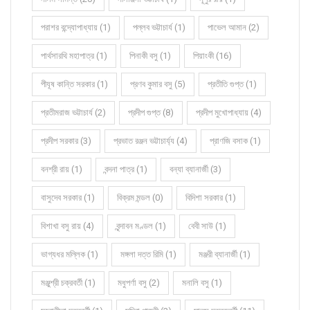
পরাশর বন্দ্যোপাধ্যায় (1)
পল্লব ভট্টাচার্য (1)
পাভেল আমান (2)
পার্থসারথি মহাপাত্র (1)
পিনাকী বসু (1)
পিয়াংকী (16)
পীযূষ কান্তি সরকার (1)
প্রণব কুমার বসু (5)
প্রতীতি গুপ্ত (1)
প্রতীমরাজ ভট্টাচার্য (2)
প্রদীপ গুপ্ত (8)
প্রদীপ মুখোপাধ্যায় (4)
প্রদীপ সরকার (3)
প্রভাত রঞ্জন ভট্টাচার্য্য (4)
প্রাণজি বসাক (1)
বনশ্রী রায় (1)
বন্দনা পাত্র (1)
বন্যা ব্যানার্জী (3)
বাসুদেব সরকার (1)
বিক্রম মন্ডল (0)
বিদিশা সরকার (1)
বিশাখা বসু রায় (4)
বৃন্দাবন মণ্ডল (1)
বেবী সাউ (1)
ভাগ্যধর মল্লিক (1)
মঙ্গলা দত্ত রিমি (1)
মঞ্জরী ব্যানার্জী (1)
মঞ্জুশ্রী চক্রবর্তী (1)
মধুপর্ণা বসু (2)
মনালি বসু (1)