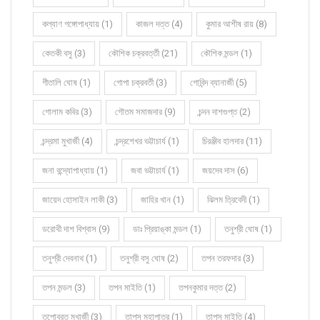
কল্যাণ গঙ্গোপাধ্যায় (1)
কাজল দত্ত (4)
কুমার আশীষ রায় (8)
কেতকী বসু (3)
কৌশিক চক্রবর্ত্তী (21)
কৌশিক মন্ডল (1)
গীতালি ঘোষ (1)
গোপা চক্রবর্তী (3)
গোবিন্দ ব্যানার্জী (5)
গোলাম কবির (3)
গৌতম সমাজদার (9)
চন্দন দাশগুপ্ত (2)
চন্দ্রমা মুখার্জী (4)
চন্দ্রশেখর ভট্টাচার্য (1)
চিরঞ্জীব হালদার (11)
জনা বন্দ্যোপাধ্যায় (1)
জবা ভট্টাচার্য (1)
জয়দেব দাস (6)
জায়েদ হোসাইন লাকী (3)
জাহির খান (1)
ঝিলম ত্রিবেদী (1)
ডরোথী দাশ বিশ্বাস (9)
ডাঃ প্রিয়াঙ্কা মন্ডল (1)
তনুশ্রী ঘোষ (1)
তনুশ্রী দেবনাথ (1)
তনুশ্রী বসু ঘোষ (2)
তপন তরফদার (3)
তপন মন্ডল (3)
তপন মাইতি (1)
তপনকুমার দত্ত (2)
তপোব্রত মুখার্জী (3)
তাপস মহাপাত্র (1)
তাপস মাইতি (4)