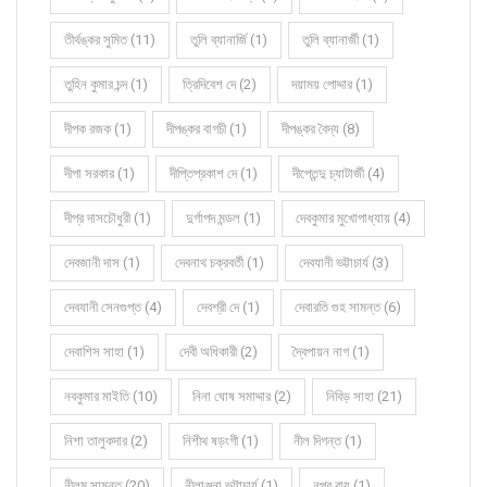
তীর্থঙ্কর সুমিত (11)
তুলি ব্যানার্জি (1)
তুলি ব্যানার্জী (1)
তুহিন কুমার চন্দ (1)
ত্রিদিবেশ দে (2)
দয়াময় পোদ্দার (1)
দীপক রজক (1)
দীপঙ্কর বাগচী (1)
দীপঙ্কর বৈদ্য (8)
দীপা সরকার (1)
দীপ্তিপ্রকাশ দে (1)
দীপ্তেন্দু চ্যাটার্জী (4)
দীপ্র দাসচৌধুরী (1)
দুর্গাপদ মন্ডল (1)
দেবকুমার মুখোপাধ্যায় (4)
দেবজানী দাস (1)
দেবনাথ চক্রবর্তী (1)
দেবযানী ভট্টাচার্য (3)
দেবযানী সেনগুপ্ত (4)
দেবশ্রী দে (1)
দেবারতি গুহ সামন্ত (6)
দেবাশিস সাহা (1)
দেবী অধিকারী (2)
দ্বৈপায়ন নাগ (1)
নবকুমার মাইতি (10)
নিনা ঘোষ সমাদ্দার (2)
নিবিড় সাহা (21)
নিশা তালুকদার (2)
নিশীথ ষড়ংগী (1)
নীল দিগন্ত (1)
নীলম সামন্ত (20)
নীলাঞ্জনা ভট্টাচার্য (1)
নূপুর রায় (1)