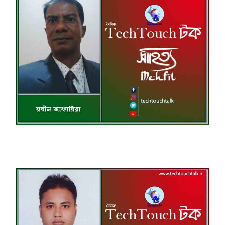
কবিতায় পদ্মা-যমুনা তে রবীন জাকারিয়া