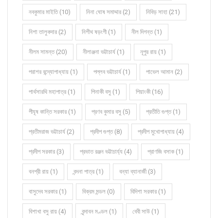
নবকুমার মাইতি (10)
নিনা ঘোষ সমাদ্দার (2)
নিবিড় সাহা (21)
নিশা তালুকদার (2)
নিশীথ ষড়ংগী (1)
নীল দিগন্ত (1)
নীলম সামন্ত (20)
নীলাঞ্জনা ভট্টাচার্য (1)
নূপুর রায় (1)
পরাশর বন্দ্যোপাধ্যায় (1)
পল্লব ভট্টাচার্য (1)
পাভেল আমান (2)
পার্থসারথি মহাপাত্র (1)
পিনাকী বসু (1)
পিয়াংকী (16)
পীযূষ কান্তি সরকার (1)
প্রণব কুমার বসু (5)
প্রতীতি গুপ্ত (1)
প্রতীমরাজ ভট্টাচার্য (2)
প্রদীপ গুপ্ত (8)
প্রদীপ মুখোপাধ্যায় (4)
প্রদীপ সরকার (3)
প্রভাত রঞ্জন ভট্টাচার্য্য (4)
প্রাণজি বসাক (1)
বনশ্রী রায় (1)
বন্দনা পাত্র (1)
বন্যা ব্যানার্জী (3)
বাসুদেব সরকার (1)
বিক্রম মন্ডল (0)
বিদিশা সরকার (1)
বিশাখা বসু রায় (4)
বৃন্দাবন মণ্ডল (1)
বেবী সাউ (1)