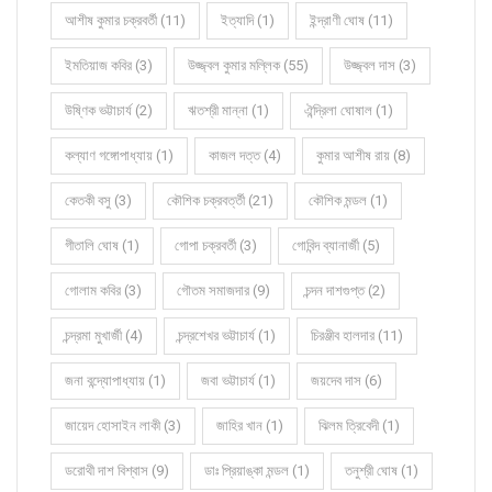
আশীষ কুমার চক্রবর্তী (11)
ইত্যাদি (1)
ইন্দ্রাণী ঘোষ (11)
ইমতিয়াজ কবির (3)
উজ্জ্বল কুমার মল্লিক (55)
উজ্জ্বল দাস (3)
উষ্ণিক ভট্টাচার্য (2)
ঋতশ্রী মান্না (1)
ঐন্দ্রিলা ঘোষাল (1)
কল্যাণ গঙ্গোপাধ্যায় (1)
কাজল দত্ত (4)
কুমার আশীষ রায় (8)
কেতকী বসু (3)
কৌশিক চক্রবর্ত্তী (21)
কৌশিক মন্ডল (1)
গীতালি ঘোষ (1)
গোপা চক্রবর্তী (3)
গোবিন্দ ব্যানার্জী (5)
গোলাম কবির (3)
গৌতম সমাজদার (9)
চন্দন দাশগুপ্ত (2)
চন্দ্রমা মুখার্জী (4)
চন্দ্রশেখর ভট্টাচার্য (1)
চিরঞ্জীব হালদার (11)
জনা বন্দ্যোপাধ্যায় (1)
জবা ভট্টাচার্য (1)
জয়দেব দাস (6)
জায়েদ হোসাইন লাকী (3)
জাহির খান (1)
ঝিলম ত্রিবেদী (1)
ডরোথী দাশ বিশ্বাস (9)
ডাঃ প্রিয়াঙ্কা মন্ডল (1)
তনুশ্রী ঘোষ (1)