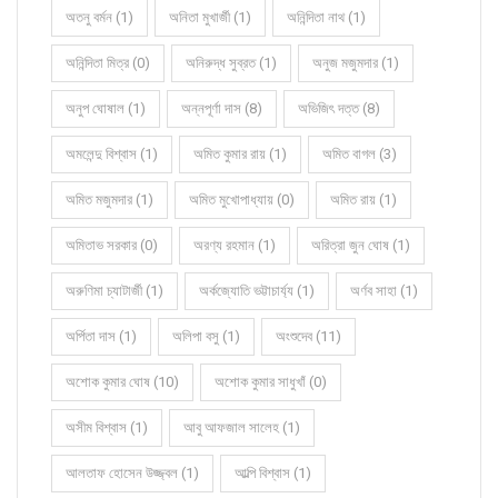
অতনু বর্মন (1)
অনিতা মুখার্জী (1)
অনিন্দিতা নাথ (1)
অনিন্দিতা মিত্র (0)
অনিরুদ্ধ সুব্রত (1)
অনুজ মজুমদার (1)
অনুপ ঘোষাল (1)
অন্নপূর্ণা দাস (8)
অভিজিৎ দত্ত (8)
অমলেন্দু বিশ্বাস (1)
অমিত কুমার রায় (1)
অমিত বাগল (3)
অমিত মজুমদার (1)
অমিত মুখোপাধ্যায় (0)
অমিত রায় (1)
অমিতাভ সরকার (0)
অরণ্য রহমান (1)
অরিত্রা জুন ঘোষ (1)
অরুণিমা চ্যাটার্জী (1)
অর্কজ্যোতি ভট্টাচার্য্য (1)
অর্ণব সাহা (1)
অর্পিতা দাস (1)
অলিপা বসু (1)
অংশুদেব (11)
অশোক কুমার ঘোষ (10)
অশোক কুমার সাধুখাঁ (0)
অসীম বিশ্বাস (1)
আবু আফজাল সালেহ (1)
আলতাফ হোসেন উজ্জ্বল (1)
আল্পি বিশ্বাস (1)