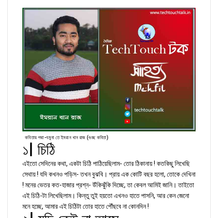
কবিতায় পদ্মা-যমুনা তে ইমরান খান রাজ (গুচ্ছ কবিতা)
১| চিঠি
এইতো সেদিনের কথা, একটা চিঠি পাঠিয়েছিলাম- তোর ঠিকানায় ! কতকিছু লিখেছি
সেথায় ! যদি কখনও পড়িস- তখন বুঝবি। প্রায় এক কোটি বছর হলো, তোকে দেখিনা
! মনের ভেতর কত-হাজার প্রশ্ন- উঁকিঝুঁকি দিচ্ছে, তা কেবল আমিই জানি। তাইতো
এই চিঠি-টা লিখেছিলাম। কিন্তু তুই হয়তো এখনও হাতে পাসনি, আর কেন জেনো
মনে হচ্ছে, আমার এই চিঠিটা তোর হাতে পৌঁছবে না কোনদিন !