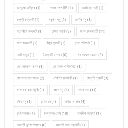
ভাগ্যধর মল্লিক (1)
মঙ্গলা দত্ত রিমি (1)
মঞ্জরী ব্যানার্জী (1)
মঞ্জুশ্রী চক্রবর্তী (1)
মধুপর্ণা বসু (2)
মনালি বসু (1)
মনোনীতা চক্রবর্তী (1)
মন্দিরা গাঙ্গুলী (3)
মানস চক্রবর্ত্তী (11)
মালা চক্রবর্তী (1)
মিঠুন মুখার্জী (1)
মৃদুল শ্রীমানী (1)
মেরী খাতুন (1)
মৈত্রেয়ী হালদার (0)
মোঃ আব্দুল রহমান (2)
মোঃ মনিরুল আলম (1)
মোহাম্মদ শামীম মিয়া (1)
মৌ দাশগুপ্ত আদক (2)
মৌমিতা চ্যাটার্জী (1)
মৌসুমী মুখার্জী (3)
যশোধরা রায়চৌধুরী (1)
রঞ্জনা বসু (1)
রত্না দাস (11)
রবীন বসু (1)
রমেশ দে (4)
রহিত ঘোষাল (4)
রাখী সরদার (1)
রাজকুমার ঘোষ (18)
রাজদীপ ভট্টাচার্য (17)
রাজশ্রী বন্দ্যোপাধ্যায় (8)
রাজশ্রী রাহা চক্রবর্তী (1)