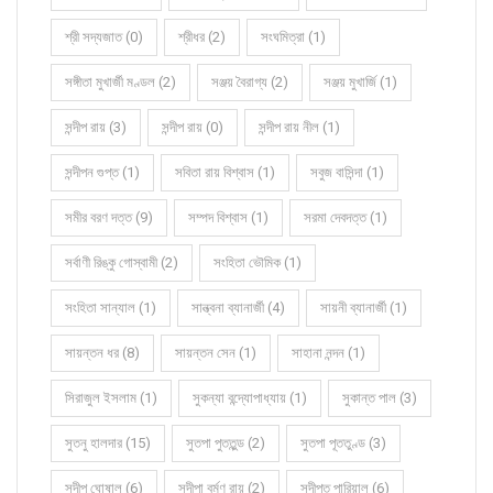
শ্রী সদ্যজাত (0)
শ্রীধর (2)
সংঘমিত্রা (1)
সঙ্গীতা মুখার্জী মণ্ডল (2)
সঞ্জয় বৈরাগ্য (2)
সঞ্জয় মুখার্জি (1)
সন্দীপ রায় (3)
সন্দীপ রায় (0)
সন্দীপ রায় নীল (1)
সন্দীপন গুপ্ত (1)
সবিতা রায় বিশ্বাস (1)
সবুজ বাসিন্দা (1)
সমীর বরণ দত্ত (9)
সম্পদ বিশ্বাস (1)
সরমা দেবদত্ত (1)
সর্বাণী রিঙ্কু গোস্বামী (2)
সংহিতা ভৌমিক (1)
সংহিতা সান্যাল (1)
সান্ত্বনা ব্যানার্জী (4)
সায়নী ব্যানার্জী (1)
সায়ন্তন ধর (8)
সায়ন্তন সেন (1)
সাহানা নন্দন (1)
সিরাজুল ইসলাম (1)
সুকন্যা বন্দ্যোপাধ্যায় (1)
সুকান্ত পাল (3)
সুতনু হালদার (15)
সুতপা পুততুন্ড (2)
সুতপা পূততুণ্ড (3)
সুদীপ ঘোষাল (6)
সুদীপা বর্মণ রায় (2)
সুদীপ্ত পারিয়াল (6)