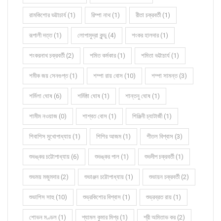
রামকিশোর ভট্টাচার্য (1)
রিম্পা নাথ (1)
রীতা চক্রবর্তী (1)
রূপালী দত্ত (1)
লোপামুদ্রা কুন্ডু (4)
শংকর হালদার (1)
শংকরনাথ চক্রবর্তী (2)
শমিত কর্মকার (1)
শমিতা ভট্টাচার্য (1)
শমীক জয় সেনগুপ্ত (1)
শম্পা রায় বোস (10)
শম্পা সামন্ত (3)
শর্মিলা ঘোষ (6)
শর্মিষ্ঠা ঘোষ (1)
শান্তনু ঘোষ (1)
শামীম নওয়াজ (0)
শাশ্বত বোস (1)
শিঞ্জিনী চ্যাটার্জী (1)
শিবাশিস মুখোপাধ্যায় (1)
শিশির আজম (1)
শীতল বিশ্বাস (3)
শুভঙ্কর চট্টোপাধ্যায় (6)
শুভঙ্কর পাল (1)
শুভদীপ চক্রবর্তী (1)
শুভময় মজুমদার (2)
শুভাঞ্জন চট্টোপাধ্যায় (1)
শুভায়ন চক্রবর্তী (2)
শুভাশিস সাহু (10)
শুভ্রকিশোর বিশ্বাস (1)
শুভ্রব্রত রায় (1)
শোভন মণ্ডল (1)
শ্যামল কুমার মিশ্র (1)
শ্রী অমিতাভ কর (2)