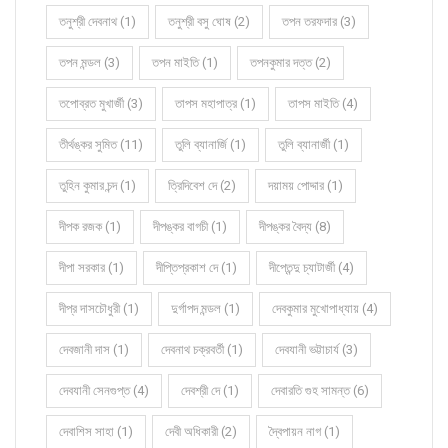
তনুশ্রী দেবনাথ (1)
তনুশ্রী বসু ঘোষ (2)
তপন তরফদার (3)
তপন মন্ডল (3)
তপন মাইতি (1)
তপনকুমার দত্ত (2)
তপোব্রত মুখার্জী (3)
তাপস মহাপাত্র (1)
তাপস মাইতি (4)
তীর্থঙ্কর সুমিত (11)
তুলি ব্যানার্জি (1)
তুলি ব্যানার্জী (1)
তুহিন কুমার চন্দ (1)
ত্রিদিবেশ দে (2)
দয়াময় পোদ্দার (1)
দীপক রজক (1)
দীপঙ্কর বাগচী (1)
দীপঙ্কর বৈদ্য (8)
দীপা সরকার (1)
দীপ্তিপ্রকাশ দে (1)
দীপ্তেন্দু চ্যাটার্জী (4)
দীপ্র দাসচৌধুরী (1)
দুর্গাপদ মন্ডল (1)
দেবকুমার মুখোপাধ্যায় (4)
দেবজানী দাস (1)
দেবনাথ চক্রবর্তী (1)
দেবযানী ভট্টাচার্য (3)
দেবযানী সেনগুপ্ত (4)
দেবশ্রী দে (1)
দেবারতি গুহ সামন্ত (6)
দেবাশিস সাহা (1)
দেবী অধিকারী (2)
দ্বৈপায়ন নাগ (1)