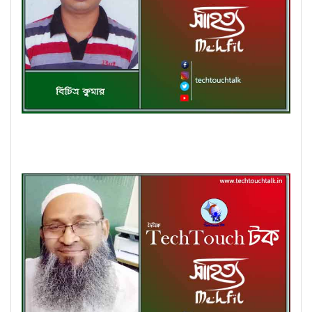
কবিতায় পদ্মা-যমুনা তে বিচিত্র কুমার (গুচ্ছ কবিতা)