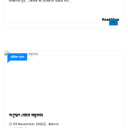
বিসর্জনের সুর... কোথায় কী বেখেয়ালে হারিয়ে যাও...
Read More
এডিটরস চয়েস
অণুগল্পে মোহনা মজুমদার
09 November 2020
Admin