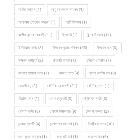
অসীম বিশ্বাস (1)
আবু আফজাল সালেহ (1)
আলতাফ হোসেন উজ্জ্বল (1)
আল্পি বিশ্বাস (1)
আশীষ কুমার চক্রবর্তী (11)
ইত্যাদি (1)
ইন্দ্রাণী ঘোষ (11)
ইমতিয়াজ কবির (3)
উজ্জ্বল কুমার মল্লিক (55)
উজ্জ্বল দাস (3)
উষ্ণিক ভট্টাচার্য (2)
ঋতশ্রী মান্না (1)
ঐন্দ্রিলা ঘোষাল (1)
কল্যাণ গঙ্গোপাধ্যায় (1)
কাজল দত্ত (4)
কুমার আশীষ রায় (8)
কেতকী বসু (3)
কৌশিক চক্রবর্ত্তী (21)
কৌশিক মন্ডল (1)
গীতালি ঘোষ (1)
গোপা চক্রবর্তী (3)
গোবিন্দ ব্যানার্জী (5)
গোলাম কবির (3)
গৌতম সমাজদার (9)
চন্দন দাশগুপ্ত (2)
চন্দ্রমা মুখার্জী (4)
চন্দ্রশেখর ভট্টাচার্য (1)
চিরঞ্জীব হালদার (10)
জনা বন্দ্যোপাধ্যায় (1)
জবা ভট্টাচার্য (1)
জয়দেব দাস (6)