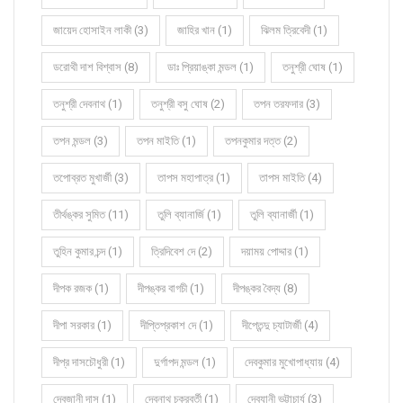
জায়েদ হোসাইন লাকী (3)
জাহির খান (1)
ঝিলম ত্রিবেদী (1)
ডরোথী দাশ বিশ্বাস (8)
ডাঃ প্রিয়াঙ্কা মন্ডল (1)
তনুশ্রী ঘোষ (1)
তনুশ্রী দেবনাথ (1)
তনুশ্রী বসু ঘোষ (2)
তপন তরফদার (3)
তপন মন্ডল (3)
তপন মাইতি (1)
তপনকুমার দত্ত (2)
তপোব্রত মুখার্জী (3)
তাপস মহাপাত্র (1)
তাপস মাইতি (4)
তীর্থঙ্কর সুমিত (11)
তুলি ব্যানার্জি (1)
তুলি ব্যানার্জী (1)
তুহিন কুমার চন্দ (1)
ত্রিদিবেশ দে (2)
দয়াময় পোদ্দার (1)
দীপক রজক (1)
দীপঙ্কর বাগচী (1)
দীপঙ্কর বৈদ্য (8)
দীপা সরকার (1)
দীপ্তিপ্রকাশ দে (1)
দীপ্তেন্দু চ্যাটার্জী (4)
দীপ্র দাসচৌধুরী (1)
দুর্গাপদ মন্ডল (1)
দেবকুমার মুখোপাধ্যায় (4)
দেবজানী দাস (1)
দেবনাথ চক্রবর্তী (1)
দেবযানী ভট্টাচার্য (3)