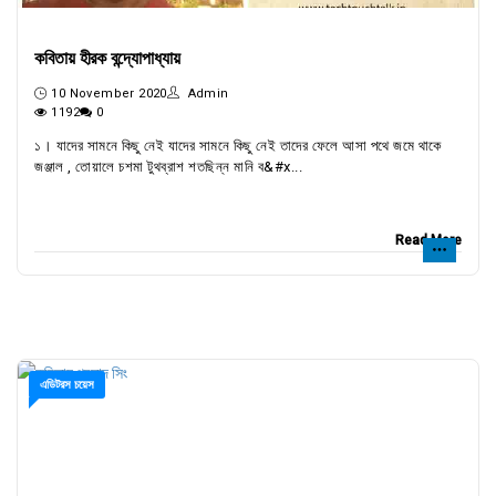
কবিতায় হীরক বন্দ্যোপাধ্যায়
10 November 2020
Admin
1192
0
১। যাদের সামনে কিছু নেই যাদের সামনে কিছু নেই তাদের ফেলে আসা পথে জমে থাকে
জঞ্জাল , তোয়ালে চশমা টুথব্রাশ শতছিন্ন মানি ব&#x...
Read More
এডিটরস চয়েস