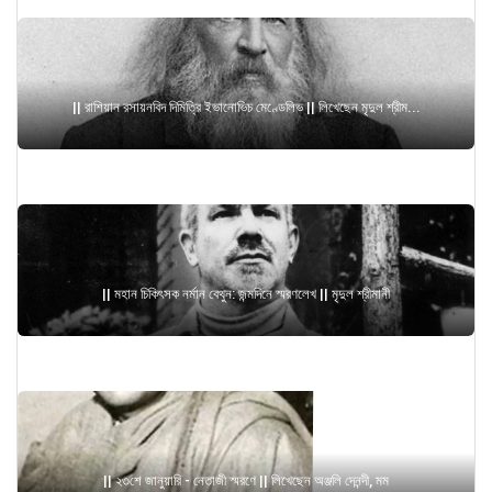
|| রাশিয়ান রসায়নবিদ দিমিত্রি ইভানোভিচ মেণ্ডেলিভ || লিখেছেন মৃদুল শ্রীম...
|| মহান চিকিৎসক নর্মান বেথুন: জন্মদিনে স্মরণলেখ || মৃদুল শ্রীমানী
|| ২৩শে জানুয়ারি - নেতাজী স্মরণে || লিখেছেন অঞ্জলি দেনন্দী, মম