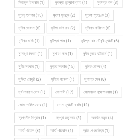
সিরাজুল ইসলাম (1)
সুকন্যা বন্দ্যোপাধ্যায় (1)
সুকান্ত পাল (3)
সুতনু হালদার (15)
সুতপা পুততুন্ড (2)
সুতপা পূততুণ্ড (3)
সুদীপ ঘোষাল (6)
সুদীপা বর্মণ রায় (2)
সুদীপ্ত পারিয়াল (6)
সুদীপ্ত মাজি (1)
সুদীপ্তা পাল (1)
সুদীপ্তা রায় চৌধুরী মুখার্জী (6)
সুদেষ্ণা সিনহা (1)
সুপায়ণ দাস (1)
সুবীর কুমার ভট্টাচার্য (1)
সুবীর সরকার (1)
সুব্রত সরকার (15)
সুমিত মোদক (4)
সুমিতা চৌধুরী (2)
সুমিতা পয়ড়্যা (1)
সুশান্ত সেন (8)
সূর্য নারায়ণ ঘোষ (1)
সোনালি (17)
সোমপ্রভা বন্দোপাধ্যায় (1)
সোমা পালিত ঘোষ (1)
সোমা মুখার্জী বাবলি (12)
স্বপ্ননীল বিশ্বাস (1)
স্বপ্না মজুমদার (3)
স্মরজিৎ দত্ত (4)
স্মার্ত পরিয়াল (3)
স্মার্ত পারিয়াল (1)
স্মৃতি শেখর মিত্র (1)