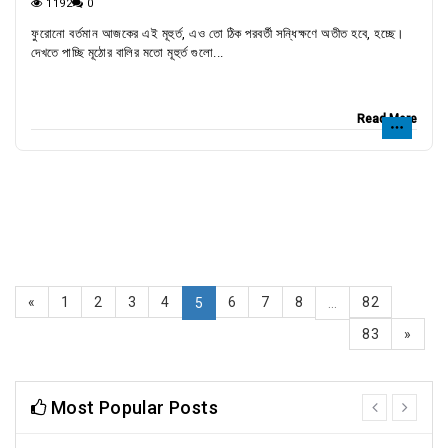
1192
0
ফুরোনো বর্তমান আজকের এই মূহুর্ত, এও তো ঠিক পরবর্তী সন্ধিক্ষণে অতীত হবে, হচ্ছে।
দেখতে পাচ্ছি মূঠোর বালির মতো মূহুর্ত গুলো...
Read More
«
1
2
3
4
6
7
8
82
5
...
83
»
Most Popular Posts
prev
next