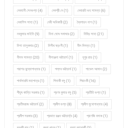
দেবযানী সেনগুপ্ত (4)
দেবশ্রী দে (1)
দেবারতি গুহ সামন্ত (6)
দেবাশিস সাহা (1)
দেবী অধিকারী (2)
দ্বৈপায়ন নাগ (1)
নবকুমার মাইতি (9)
নিনা ঘোষ সমাদ্দার (2)
নিবিড় সাহা (21)
নিশা তালুকদার (2)
নিশীথ ষড়ংগী (1)
নীল দিগন্ত (1)
নীলম সামন্ত (20)
নীলাঞ্জনা ভট্টাচার্য (1)
নূপুর রায় (1)
পরাশর বন্দ্যোপাধ্যায় (1)
পল্লব ভট্টাচার্য (1)
পাভেল আমান (2)
পার্থসারথি মহাপাত্র (1)
পিনাকী বসু (1)
পিয়াংকী (16)
পীযূষ কান্তি সরকার (1)
প্রণব কুমার বসু (5)
প্রতীতি গুপ্ত (1)
প্রতীমরাজ ভট্টাচার্য (2)
প্রদীপ গুপ্ত (8)
প্রদীপ মুখোপাধ্যায় (4)
প্রদীপ সরকার (3)
প্রভাত রঞ্জন ভট্টাচার্য্য (4)
প্রাণজি বসাক (1)
বনশ্রী রায় (1)
বন্দনা পাত্র (1)
বন্যা ব্যানার্জী (3)