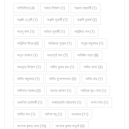
অগ্নিমিত্র (4)
অজয় বিশ্বাস (1)
অঞ্জনা চক্রবর্তী (1)
অঞ্জলি দে নন্দী (1)
অঞ্জলি মুখার্জী (7)
অঞ্জলী মুখার্জ (3)
অতনু বর্মন (1)
অনিতা মুখার্জী (1)
অনিন্দিতা নাথ (1)
অনিন্দিতা মিত্র (0)
অনিরুদ্ধ সুব্রত (1)
অনুজ মজুমদার (1)
অনুপ ঘোষাল (1)
অন্নপূর্ণা দাস (7)
অভিজিৎ দত্ত (8)
অমলেন্দু বিশ্বাস (1)
অমিত কুমার রায় (1)
অমিত বাগল (3)
অমিত মজুমদার (1)
অমিত মুখোপাধ্যায় (0)
অমিত রায় (1)
অমিতাভ সরকার (0)
অরণ্য রহমান (1)
অরিত্রা জুন ঘোষ (1)
অরুণিমা চ্যাটার্জী (1)
অর্কজ্যোতি ভট্টাচার্য্য (1)
অর্ণব সাহা (1)
অর্পিতা দাস (1)
অলিপা বসু (1)
অংশুদেব (11)
অশোক কুমার ঘোষ (10)
অশোক কুমার সাধুখাঁ (0)