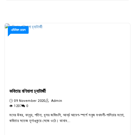
এডিটরস চয়েস
কবিতায় মণিমালা চ্যাটার্জী
09 November 2020
Admin
1207
0
মনের ঊষর, বন্ধুর, পতিত, ধূসর জমিগুলি, আর্দ্র আবেগ-স্পর্শে সবুজ মখমলী-গালিচার মতো,
কবিতার সতেজ তৃণাঙ্কুরে সেজে ওঠে। ভাবাব...