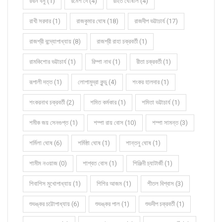
রবীন বসু (1)
রমেশ দে (4)
রহিত ঘোষাল (4)
রাখী সরদার (1)
রাজকুমার ঘোষ (18)
রাজদীপ ভট্টাচার্য (17)
রাজশ্রী বন্দ্যোপাধ্যায় (8)
রাজশ্রী রাহা চক্রবর্তী (1)
রামকিশোর ভট্টাচার্য (1)
রিম্পা নাথ (1)
রীতা চক্রবর্তী (1)
রূপালী দত্ত (1)
লোপামুদ্রা কুন্ডু (4)
শংকর হালদার (1)
শংকরনাথ চক্রবর্তী (2)
শমিত কর্মকার (1)
শমিতা ভট্টাচার্য (1)
শমীক জয় সেনগুপ্ত (1)
শম্পা রায় বোস (10)
শম্পা সামন্ত (3)
শর্মিলা ঘোষ (6)
শর্মিষ্ঠা ঘোষ (1)
শান্তনু ঘোষ (1)
শামীম নওয়াজ (0)
শাশ্বত বোস (1)
শিঞ্জিনী চ্যাটার্জী (1)
শিবাশিস মুখোপাধ্যায় (1)
শিশির আজম (1)
শীতল বিশ্বাস (3)
শুভঙ্কর চট্টোপাধ্যায় (6)
শুভঙ্কর পাল (1)
শুভদীপ চক্রবর্তী (1)