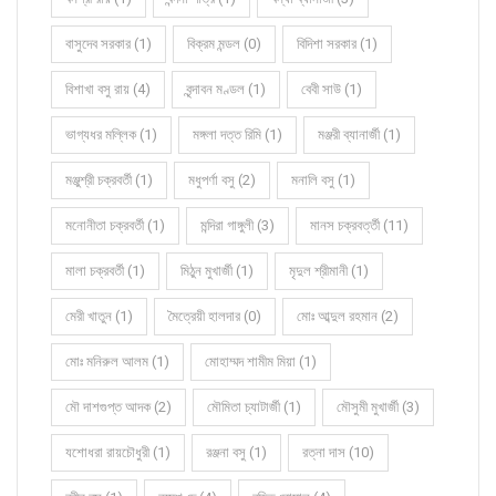
বাসুদেব সরকার (1)
বিক্রম মন্ডল (0)
বিদিশা সরকার (1)
বিশাখা বসু রায় (4)
বৃন্দাবন মণ্ডল (1)
বেবী সাউ (1)
ভাগ্যধর মল্লিক (1)
মঙ্গলা দত্ত রিমি (1)
মঞ্জরী ব্যানার্জী (1)
মঞ্জুশ্রী চক্রবর্তী (1)
মধুপর্ণা বসু (2)
মনালি বসু (1)
মনোনীতা চক্রবর্তী (1)
মন্দিরা গাঙ্গুলী (3)
মানস চক্রবর্ত্তী (11)
মালা চক্রবর্তী (1)
মিঠুন মুখার্জী (1)
মৃদুল শ্রীমানী (1)
মেরী খাতুন (1)
মৈত্রেয়ী হালদার (0)
মোঃ আব্দুল রহমান (2)
মোঃ মনিরুল আলম (1)
মোহাম্মদ শামীম মিয়া (1)
মৌ দাশগুপ্ত আদক (2)
মৌমিতা চ্যাটার্জী (1)
মৌসুমী মুখার্জী (3)
যশোধরা রায়চৌধুরী (1)
রঞ্জনা বসু (1)
রত্না দাস (10)