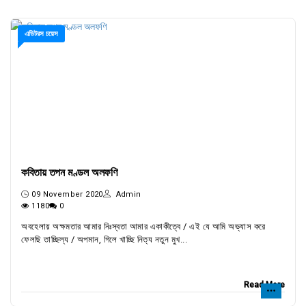
এডিটরস চয়েস
কবিতায় তপন মণ্ডল অলফণি
09 November 2020
Admin
1180
0
অবহেলায় অক্ষমতার আমার নিঃস্বতা আমার একাকীত্বে / এই যে আমি অভ্যাস করে
ফেলছি তাচ্ছিল্য / অপমান, গিলে খাচ্ছি নিত্য নতুন মুখ...
Read More