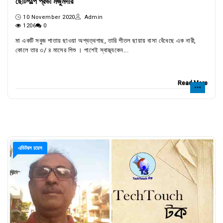
ছোটগল্পে প্রভা মজুমদার
10 November 2020
Admin
1206
0
মা একটি সবুজ পাতায় ছাওয়া অশ্বত্থগাছ, তারি শীতল ছায়ায় বাসা বেঁধেছে এক নারী,
কোলে তার ৩/ ৪ মাসের শিশু । পাশেই স্বাস্থ্যকেন...
Read More
এডিটরস চয়েস