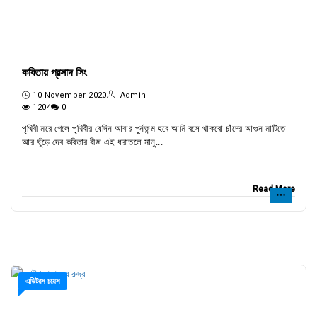
কবিতায় প্রসাদ সিং
10 November 2020
Admin
1204
0
পৃথিবী মরে গেলে পৃথিবীর যেদিন আবার পুর্নজন্ম হবে আমি বসে থাকবো চাঁদের আগুন মাটিতে
আর ছুঁড়ে দেব কবিতার বীজ এই ধরাতলে মানু...
Read More
এডিটরস চয়েস