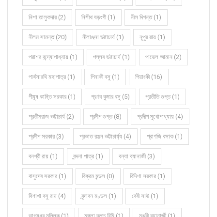
নিশা তালুকদার (2)
নিশীথ ষড়ংগী (1)
নীল দিগন্ত (1)
নীলম সামন্ত (20)
নীলাঞ্জনা ভট্টাচার্য (1)
নূপুর রায় (1)
পরাশর বন্দ্যোপাধ্যায় (1)
পল্লব ভট্টাচার্য (1)
পাভেল আমান (2)
পার্থসারথি মহাপাত্র (1)
পিনাকী বসু (1)
পিয়াংকী (16)
পীযূষ কান্তি সরকার (1)
প্রণব কুমার বসু (5)
প্রতীতি গুপ্ত (1)
প্রতীমরাজ ভট্টাচার্য (2)
প্রদীপ গুপ্ত (8)
প্রদীপ মুখোপাধ্যায় (4)
প্রদীপ সরকার (3)
প্রভাত রঞ্জন ভট্টাচার্য্য (4)
প্রাণজি বসাক (1)
বনশ্রী রায় (1)
বন্দনা পাত্র (1)
বন্যা ব্যানার্জী (3)
বাসুদেব সরকার (1)
বিক্রম মন্ডল (0)
বিদিশা সরকার (1)
বিশাখা বসু রায় (4)
বৃন্দাবন মণ্ডল (1)
বেবী সাউ (1)
ভাগ্যধর মল্লিক (1)
মঙ্গলা দত্ত রিমি (1)
মঞ্জরী ব্যানার্জী (1)