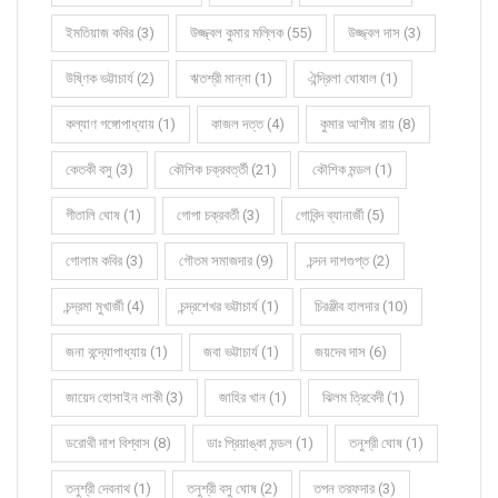
ইমতিয়াজ কবির (3)
উজ্জ্বল কুমার মল্লিক (55)
উজ্জ্বল দাস (3)
উষ্ণিক ভট্টাচার্য (2)
ঋতশ্রী মান্না (1)
ঐন্দ্রিলা ঘোষাল (1)
কল্যাণ গঙ্গোপাধ্যায় (1)
কাজল দত্ত (4)
কুমার আশীষ রায় (8)
কেতকী বসু (3)
কৌশিক চক্রবর্ত্তী (21)
কৌশিক মন্ডল (1)
গীতালি ঘোষ (1)
গোপা চক্রবর্তী (3)
গোবিন্দ ব্যানার্জী (5)
গোলাম কবির (3)
গৌতম সমাজদার (9)
চন্দন দাশগুপ্ত (2)
চন্দ্রমা মুখার্জী (4)
চন্দ্রশেখর ভট্টাচার্য (1)
চিরঞ্জীব হালদার (10)
জনা বন্দ্যোপাধ্যায় (1)
জবা ভট্টাচার্য (1)
জয়দেব দাস (6)
জায়েদ হোসাইন লাকী (3)
জাহির খান (1)
ঝিলম ত্রিবেদী (1)
ডরোথী দাশ বিশ্বাস (8)
ডাঃ প্রিয়াঙ্কা মন্ডল (1)
তনুশ্রী ঘোষ (1)
তনুশ্রী দেবনাথ (1)
তনুশ্রী বসু ঘোষ (2)
তপন তরফদার (3)