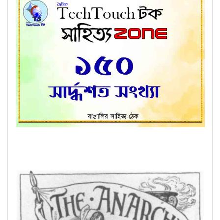
কবিতায় সুমা গোস্বামী