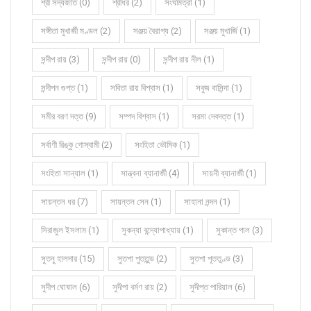
শ্রী সদ্যজাত (0)
শ্রীধর (2)
সংঘমিত্রা (1)
সঙ্গীতা মুখার্জী মণ্ডল (2)
সঞ্জয় বৈরাগ্য (2)
সঞ্জয় মুখার্জি (1)
সন্দীপ রায় (3)
সন্দীপ রায় (0)
সন্দীপ রায় নীল (1)
সন্দীপন গুপ্ত (1)
সবিতা রায় বিশ্বাস (1)
সবুজ বাসিন্দা (1)
সমীর বরণ দত্ত (9)
সম্পদ বিশ্বাস (1)
সরমা দেবদত্ত (1)
সর্বাণী রিঙ্কু গোস্বামী (2)
সংহিতা ভৌমিক (1)
সংহিতা সান্যাল (1)
সান্ত্বনা ব্যানার্জী (4)
সায়নী ব্যানার্জী (1)
সায়ন্তন ধর (7)
সায়ন্তন সেন (1)
সাহানা নন্দন (1)
সিরাজুল ইসলাম (1)
সুকন্যা বন্দ্যোপাধ্যায় (1)
সুকান্ত পাল (3)
সুতনু হালদার (15)
সুতপা পুততুন্ড (2)
সুতপা পূততুণ্ড (3)
সুদীপ ঘোষাল (6)
সুদীপা বর্মণ রায় (2)
সুদীপ্ত পারিয়াল (6)