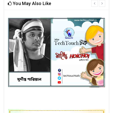
You May Also Like
prev
next
হৈচৈ ছোটদের গল্পে সুদীপ্ত পারিয়াল