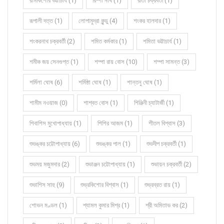
রামকিশোর ভট্টাচার্য (1)
রিম্পা নাথ (1)
রীতা চক্রবর্তী (1)
রূপালী দত্ত (1)
লোপামুদ্রা কুন্ডু (4)
শংকর হালদার (1)
শংকরনাথ চক্রবর্তী (2)
শমিত কর্মকার (1)
শমিতা ভট্টাচার্য (1)
শমীক জয় সেনগুপ্ত (1)
শম্পা রায় বোস (10)
শম্পা সামন্ত (3)
শর্মিলা ঘোষ (6)
শর্মিষ্ঠা ঘোষ (1)
শান্তনু ঘোষ (1)
শামীম নওয়াজ (0)
শাশ্বত বোস (1)
শিঞ্জিনী চ্যাটার্জী (1)
শিবাশিস মুখোপাধ্যায় (1)
শিশির আজম (1)
শীতল বিশ্বাস (3)
শুভঙ্কর চট্টোপাধ্যায় (6)
শুভঙ্কর পাল (1)
শুভদীপ চক্রবর্তী (1)
শুভময় মজুমদার (2)
শুভাঞ্জন চট্টোপাধ্যায় (1)
শুভায়ন চক্রবর্তী (2)
শুভাশিস সাহু (9)
শুভ্রকিশোর বিশ্বাস (1)
শুভ্রব্রত রায় (1)
শোভন মণ্ডল (1)
শ্যামল কুমার মিশ্র (1)
শ্রী অমিতাভ কর (2)