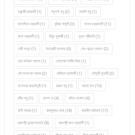
মঞ্জুশ্রী চক্রবর্তী (1)
মধুপর্ণা বসু (2)
মনালি বসু (1)
মনোনীতা চক্রবর্তী (1)
মন্দিরা গাঙ্গুলী (3)
মানস চক্রবর্ত্তী (11)
মালা চক্রবর্তী (1)
মিঠুন মুখার্জী (1)
মৃদুল শ্রীমানী (1)
মেরী খাতুন (1)
মৈত্রেয়ী হালদার (0)
মোঃ আব্দুল রহমান (2)
মোঃ মনিরুল আলম (1)
মোহাম্মদ শামীম মিয়া (1)
মৌ দাশগুপ্ত আদক (2)
মৌমিতা চ্যাটার্জী (1)
মৌসুমী মুখার্জী (3)
যশোধরা রায়চৌধুরী (1)
রঞ্জনা বসু (1)
রত্না দাস (10)
রবীন বসু (1)
রমেশ দে (4)
রহিত ঘোষাল (4)
রাখী সরদার (1)
রাজকুমার ঘোষ (18)
রাজদীপ ভট্টাচার্য (17)
রাজশ্রী বন্দ্যোপাধ্যায় (8)
রাজশ্রী রাহা চক্রবর্তী (1)