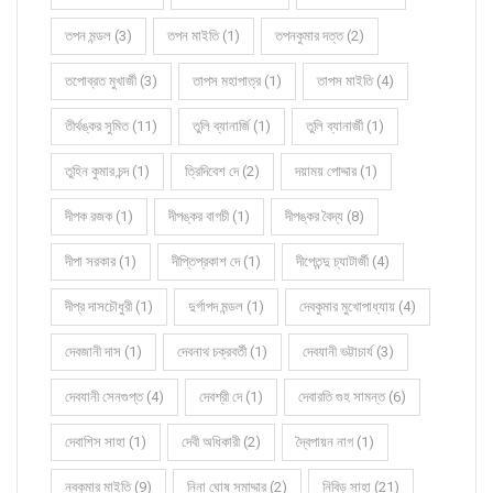
তপন মন্ডল (3)
তপন মাইতি (1)
তপনকুমার দত্ত (2)
তপোব্রত মুখার্জী (3)
তাপস মহাপাত্র (1)
তাপস মাইতি (4)
তীর্থঙ্কর সুমিত (11)
তুলি ব্যানার্জি (1)
তুলি ব্যানার্জী (1)
তুহিন কুমার চন্দ (1)
ত্রিদিবেশ দে (2)
দয়াময় পোদ্দার (1)
দীপক রজক (1)
দীপঙ্কর বাগচী (1)
দীপঙ্কর বৈদ্য (8)
দীপা সরকার (1)
দীপ্তিপ্রকাশ দে (1)
দীপ্তেন্দু চ্যাটার্জী (4)
দীপ্র দাসচৌধুরী (1)
দুর্গাপদ মন্ডল (1)
দেবকুমার মুখোপাধ্যায় (4)
দেবজানী দাস (1)
দেবনাথ চক্রবর্তী (1)
দেবযানী ভট্টাচার্য (3)
দেবযানী সেনগুপ্ত (4)
দেবশ্রী দে (1)
দেবারতি গুহ সামন্ত (6)
দেবাশিস সাহা (1)
দেবী অধিকারী (2)
দ্বৈপায়ন নাগ (1)
নবকুমার মাইতি (9)
নিনা ঘোষ সমাদ্দার (2)
নিবিড় সাহা (21)