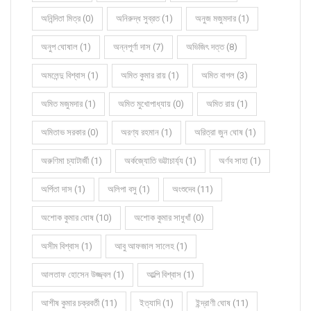
অনিন্দিতা মিত্র (0)
অনিরুদ্ধ সুব্রত (1)
অনুজ মজুমদার (1)
অনুপ ঘোষাল (1)
অন্নপূর্ণা দাস (7)
অভিজিৎ দত্ত (8)
অমলেন্দু বিশ্বাস (1)
অমিত কুমার রায় (1)
অমিত বাগল (3)
অমিত মজুমদার (1)
অমিত মুখোপাধ্যায় (0)
অমিত রায় (1)
অমিতাভ সরকার (0)
অরণ্য রহমান (1)
অরিত্রা জুন ঘোষ (1)
অরুণিমা চ্যাটার্জী (1)
অর্কজ্যোতি ভট্টাচার্য্য (1)
অর্ণব সাহা (1)
অর্পিতা দাস (1)
অলিপা বসু (1)
অংশুদেব (11)
অশোক কুমার ঘোষ (10)
অশোক কুমার সাধুখাঁ (0)
অসীম বিশ্বাস (1)
আবু আফজাল সালেহ (1)
আলতাফ হোসেন উজ্জ্বল (1)
আল্পি বিশ্বাস (1)
আশীষ কুমার চক্রবর্তী (11)
ইত্যাদি (1)
ইন্দ্রাণী ঘোষ (11)