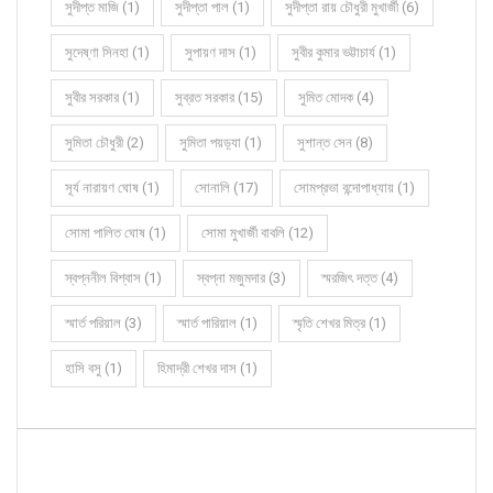
সুদীপ্ত মাজি (1)
সুদীপ্তা পাল (1)
সুদীপ্তা রায় চৌধুরী মুখার্জী (6)
সুদেষ্ণা সিনহা (1)
সুপায়ণ দাস (1)
সুবীর কুমার ভট্টাচার্য (1)
সুবীর সরকার (1)
সুব্রত সরকার (15)
সুমিত মোদক (4)
সুমিতা চৌধুরী (2)
সুমিতা পয়ড়্যা (1)
সুশান্ত সেন (8)
সূর্য নারায়ণ ঘোষ (1)
সোনালি (17)
সোমপ্রভা বন্দোপাধ্যায় (1)
সোমা পালিত ঘোষ (1)
সোমা মুখার্জী বাবলি (12)
স্বপ্ননীল বিশ্বাস (1)
স্বপ্না মজুমদার (3)
স্মরজিৎ দত্ত (4)
স্মার্ত পরিয়াল (3)
স্মার্ত পারিয়াল (1)
স্মৃতি শেখর মিত্র (1)
হাসি বসু (1)
হিমাদ্রী শেখর দাস (1)