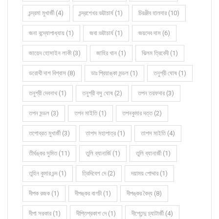
চন্দ্রমা মুখার্জী (4)
চন্দ্রশেখর ভট্টাচার্য (1)
চিরঞ্জীব হালদার (10)
জনা বন্দ্যোপাধ্যায় (1)
জবা ভট্টাচার্য (1)
জয়দেব দাস (6)
জায়েদ হোসাইন লাকী (3)
জাহির খান (1)
ঝিলম ত্রিবেদী (1)
ডরোথী দাশ বিশ্বাস (8)
ডাঃ প্রিয়াঙ্কা মন্ডল (1)
তনুশ্রী ঘোষ (1)
তনুশ্রী দেবনাথ (1)
তনুশ্রী বসু ঘোষ (2)
তপন তরফদার (3)
তপন মন্ডল (3)
তপন মাইতি (1)
তপনকুমার দত্ত (2)
তপোব্রত মুখার্জী (3)
তাপস মহাপাত্র (1)
তাপস মাইতি (4)
তীর্থঙ্কর সুমিত (11)
তুলি ব্যানার্জি (1)
তুলি ব্যানার্জী (1)
তুহিন কুমার চন্দ (1)
ত্রিদিবেশ দে (2)
দয়াময় পোদ্দার (1)
দীপক রজক (1)
দীপঙ্কর বাগচী (1)
দীপঙ্কর বৈদ্য (8)
দীপা সরকার (1)
দীপ্তিপ্রকাশ দে (1)
দীপ্তেন্দু চ্যাটার্জী (4)