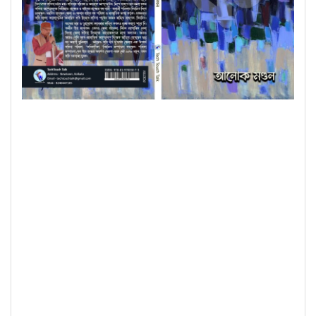
|| ক-বর্গের কবিতা || সাহিত্যিক আলোক মণ্ডলের বই আলো...