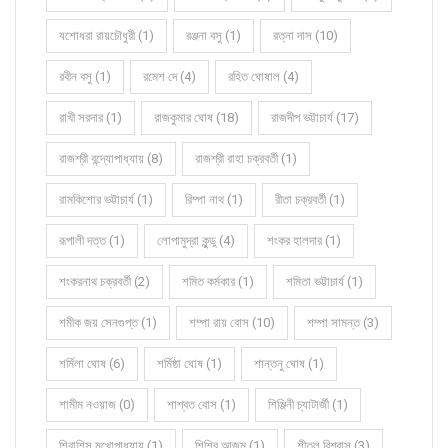
যশোধরা রায়চৌধুরী (1)
রঞ্জনা বসু (1)
রত্না দাস (10)
রবীন বসু (1)
রমেশ দে (4)
রহিত ঘোষাল (4)
রাখী সরদার (1)
রাজকুমার ঘোষ (18)
রাজদীপ ভট্টাচার্য (17)
রাজশ্রী বন্দ্যোপাধ্যায় (8)
রাজশ্রী রাহা চক্রবর্তী (1)
রামকিশোর ভট্টাচার্য (1)
রিম্পা নাথ (1)
রীতা চক্রবর্তী (1)
রূপালী দত্ত (1)
লোপামুদ্রা কুন্ডু (4)
শংকর হালদার (1)
শংকরনাথ চক্রবর্তী (2)
শমিত কর্মকার (1)
শমিতা ভট্টাচার্য (1)
শমীক জয় সেনগুপ্ত (1)
শম্পা রায় বোস (10)
শম্পা সামন্ত (3)
শর্মিলা ঘোষ (6)
শর্মিষ্ঠা ঘোষ (1)
শান্তনু ঘোষ (1)
শামীম নওয়াজ (0)
শাশ্বত বোস (1)
শিঞ্জিনী চ্যাটার্জী (1)
শিবাশিস মুখোপাধ্যায় (1)
শিশির আজম (1)
শীতল বিশ্বাস (3)