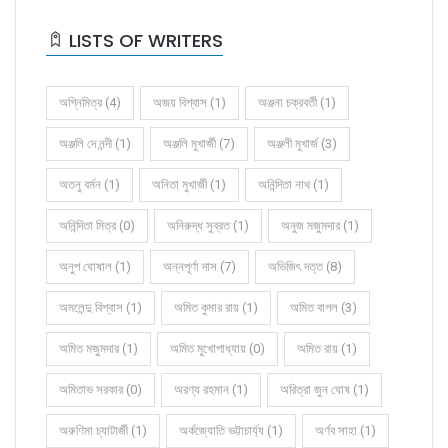
LISTS OF WRITERS
অগ্নিমিত্র (4)
অজয় বিশ্বাস (1)
অঞ্জনা চক্রবর্তী (1)
অঞ্জলি দে নন্দী (1)
অঞ্জলি মুখার্জী (7)
অঞ্জলী মুখার্জ (3)
অতনু বর্মন (1)
অনিতা মুখার্জী (1)
অনিন্দিতা নাথ (1)
অনিন্দিতা মিত্র (0)
অনিরুদ্ধ সুব্রত (1)
অনুজ মজুমদার (1)
অনুপ ঘোষাল (1)
অন্নপূর্ণা দাস (7)
অভিজিৎ দত্ত (8)
অমলেন্দু বিশ্বাস (1)
অমিত কুমার রায় (1)
অমিত বাগল (3)
অমিত মজুমদার (1)
অমিত মুখোপাধ্যায় (0)
অমিত রায় (1)
অমিতাভ সরকার (0)
অরণ্য রহমান (1)
অরিত্রা জুন ঘোষ (1)
অরুণিমা চ্যাটার্জী (1)
অর্কজ্যোতি ভট্টাচার্য্য (1)
অর্ণব সাহা (1)