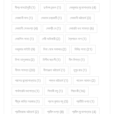
দীপ্র দাসচৌধুরী (1)
দুর্গাপদ মন্ডল (1)
দেবকুমার মুখোপাধ্যায় (4)
দেবজানী দাস (1)
দেবনাথ চক্রবর্তী (1)
দেবযানী ভট্টাচার্য (3)
দেবযানী সেনগুপ্ত (4)
দেবশ্রী দে (1)
দেবারতি গুহ সামন্ত (6)
দেবাশিস সাহা (1)
দেবী অধিকারী (2)
দ্বৈপায়ন নাগ (1)
নবকুমার মাইতি (9)
নিনা ঘোষ সমাদ্দার (2)
নিবিড় সাহা (21)
নিশা তালুকদার (2)
নিশীথ ষড়ংগী (1)
নীল দিগন্ত (1)
নীলম সামন্ত (20)
নীলাঞ্জনা ভট্টাচার্য (1)
নূপুর রায় (1)
পরাশর বন্দ্যোপাধ্যায় (1)
পল্লব ভট্টাচার্য (1)
পাভেল আমান (2)
পার্থসারথি মহাপাত্র (1)
পিনাকী বসু (1)
পিয়াংকী (16)
পীযূষ কান্তি সরকার (1)
প্রণব কুমার বসু (5)
প্রতীতি গুপ্ত (1)
প্রতীমরাজ ভট্টাচার্য (2)
প্রদীপ গুপ্ত (8)
প্রদীপ মুখোপাধ্যায় (4)