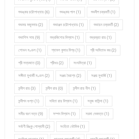
শুভঙ্কর চট্টোপাধ্যায় (6)
শুভঙ্কর পাল (1)
শুভদীপ চক্রবর্তী (1)
শুভময় মজুমদার (2)
শুভাঞ্জন চট্টোপাধ্যায় (1)
শুভায়ন চক্রবর্তী (2)
শুভাশিস সাহু (9)
শুভ্রকিশোর বিশ্বাস (1)
শুভ্রব্রত রায় (1)
শোভন মণ্ডল (1)
শ্যামল কুমার মিশ্র (1)
শ্রী অমিতাভ কর (2)
শ্রী সদ্যজাত (0)
শ্রীধর (2)
সংঘমিত্রা (1)
সঙ্গীতা মুখার্জী মণ্ডল (2)
সঞ্জয় বৈরাগ্য (2)
সঞ্জয় মুখার্জি (1)
সন্দীপ রায় (3)
সন্দীপ রায় (0)
সন্দীপ রায় নীল (1)
সন্দীপন গুপ্ত (1)
সবিতা রায় বিশ্বাস (1)
সবুজ বাসিন্দা (1)
সমীর বরণ দত্ত (9)
সম্পদ বিশ্বাস (1)
সরমা দেবদত্ত (1)
সর্বাণী রিঙ্কু গোস্বামী (2)
সংহিতা ভৌমিক (1)