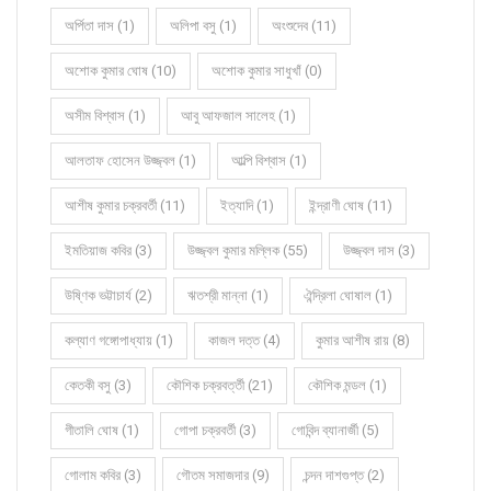
অর্পিতা দাস (1)
অলিপা বসু (1)
অংশুদেব (11)
অশোক কুমার ঘোষ (10)
অশোক কুমার সাধুখাঁ (0)
অসীম বিশ্বাস (1)
আবু আফজাল সালেহ (1)
আলতাফ হোসেন উজ্জ্বল (1)
আল্পি বিশ্বাস (1)
আশীষ কুমার চক্রবর্তী (11)
ইত্যাদি (1)
ইন্দ্রাণী ঘোষ (11)
ইমতিয়াজ কবির (3)
উজ্জ্বল কুমার মল্লিক (55)
উজ্জ্বল দাস (3)
উষ্ণিক ভট্টাচার্য (2)
ঋতশ্রী মান্না (1)
ঐন্দ্রিলা ঘোষাল (1)
কল্যাণ গঙ্গোপাধ্যায় (1)
কাজল দত্ত (4)
কুমার আশীষ রায় (8)
কেতকী বসু (3)
কৌশিক চক্রবর্ত্তী (21)
কৌশিক মন্ডল (1)
গীতালি ঘোষ (1)
গোপা চক্রবর্তী (3)
গোবিন্দ ব্যানার্জী (5)
গোলাম কবির (3)
গৌতম সমাজদার (9)
চন্দন দাশগুপ্ত (2)