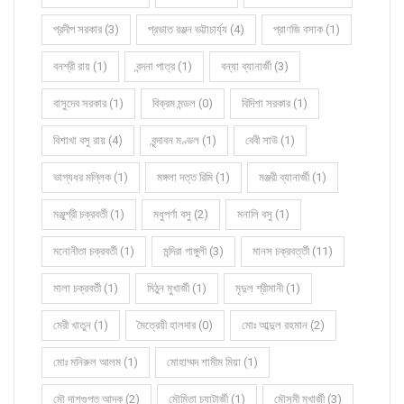
প্রদীপ সরকার (3)
প্রভাত রঞ্জন ভট্টাচার্য্য (4)
প্রাণজি বসাক (1)
বনশ্রী রায় (1)
বন্দনা পাত্র (1)
বন্যা ব্যানার্জী (3)
বাসুদেব সরকার (1)
বিক্রম মন্ডল (0)
বিদিশা সরকার (1)
বিশাখা বসু রায় (4)
বৃন্দাবন মণ্ডল (1)
বেবী সাউ (1)
ভাগ্যধর মল্লিক (1)
মঙ্গলা দত্ত রিমি (1)
মঞ্জরী ব্যানার্জী (1)
মঞ্জুশ্রী চক্রবর্তী (1)
মধুপর্ণা বসু (2)
মনালি বসু (1)
মনোনীতা চক্রবর্তী (1)
মন্দিরা গাঙ্গুলী (3)
মানস চক্রবর্ত্তী (11)
মালা চক্রবর্তী (1)
মিঠুন মুখার্জী (1)
মৃদুল শ্রীমানী (1)
মেরী খাতুন (1)
মৈত্রেয়ী হালদার (0)
মোঃ আব্দুল রহমান (2)
মোঃ মনিরুল আলম (1)
মোহাম্মদ শামীম মিয়া (1)
মৌ দাশগুপ্ত আদক (2)
মৌমিতা চ্যাটার্জী (1)
মৌসুমী মুখার্জী (3)