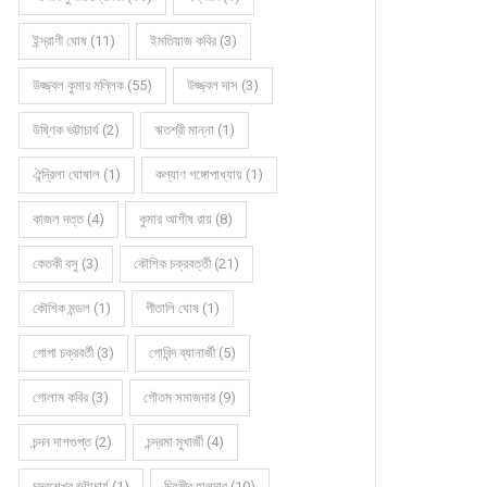
ইন্দ্রাণী ঘোষ (11)
ইমতিয়াজ কবির (3)
উজ্জ্বল কুমার মল্লিক (55)
উজ্জ্বল দাস (3)
উষ্ণিক ভট্টাচার্য (2)
ঋতশ্রী মান্না (1)
ঐন্দ্রিলা ঘোষাল (1)
কল্যাণ গঙ্গোপাধ্যায় (1)
কাজল দত্ত (4)
কুমার আশীষ রায় (8)
কেতকী বসু (3)
কৌশিক চক্রবর্ত্তী (21)
কৌশিক মন্ডল (1)
গীতালি ঘোষ (1)
গোপা চক্রবর্তী (3)
গোবিন্দ ব্যানার্জী (5)
গোলাম কবির (3)
গৌতম সমাজদার (9)
চন্দন দাশগুপ্ত (2)
চন্দ্রমা মুখার্জী (4)
চন্দ্রশেখর ভট্টাচার্য (1)
চিরঞ্জীব হালদার (10)