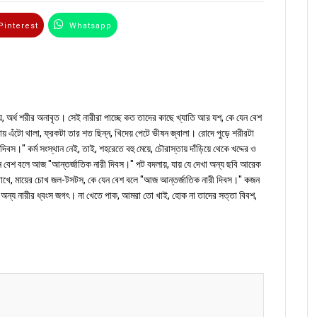
interest
Whatsapp
Email
েয়, অর্ধ শরীর অনাবৃত। সেই নারীরা পাচ্ছে কত তাদের কাছে খ্যাতি আর যশ, কে যেন বেশ
য় এঁটো থালা, ফ্রকটা তার শত ছিন্ন, খিদেয় পেটে ভীষন জ্বালা। রোদে পুড়ে শরীরটা
" কর্ম সংস্থান নেই, তাই, শহরেতে বহু মেয়ে, চৌরাস্তায় দাঁড়িয়ে থেকে খদ্দের ও
ে যেন বেশ বলে আজ "আন্তর্জাতিক নারী দিবস।" পট বদলায়, যায় যে দেখা অন্য ছবি আরেক
াকে রাখে, মায়ের চোখ জল-টসটস, কে যেন বেশ বলে "আজ আন্তর্জাতিক নারী দিবস।" কজন
গুণ, অন্য নারীর ধ্বংস জগৎ। না খেতে পাক, আমরা তো খাই, হোক না তাদের সত্তা বিবশ,