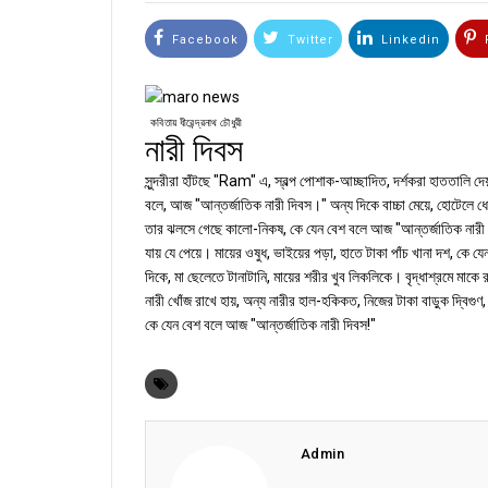
Facebook
Twitter
Linkedin
P
কবিতায় ধীরেন্দ্রনাথ চৌধুরী
নারী দিবস
সুন্দরীরা হাঁটছে "Ram" এ, স্বল্প পোশাক-আচ্ছাদিত, দর্শকরা হাততালি দ
বলে, আজ "আন্তর্জাতিক নারী দিবস।" অন্য দিকে বাচ্চা মেয়ে, হোটেলে ধো
তার ঝলসে গেছে কালো-নিকষ, কে যেন বেশ বলে আজ "আন্তর্জাতিক নারী দিবস‌।
যায় যে পেয়ে। মায়ের ওষুধ, ভাইয়ের পড়া, হাতে টাকা পাঁচ খানা দশ, ক
দিকে, মা ছেলেতে টানাটানি, মায়ের শরীর খুব লিকলিকে। বৃদ্ধাশ্রমে ম
নারী খোঁজ রাখে হায়, অন্য নারীর হাল-হকিকত, নিজের টাকা বাড়ুক দ্বি
কে যেন বেশ বলে আজ "আন্তর্জাতিক নারী দিবস!"
Admin