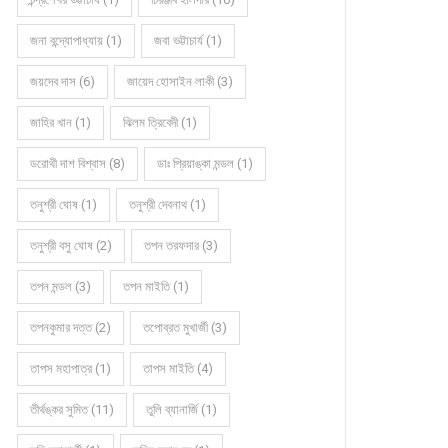
জনা বন্দ্যোপাধ্যায় (1)
জবা ভট্টাচার্য (1)
জয়দেব দাস (6)
জায়েদ হোসাইন লাকী (3)
জাহির খান (1)
ঝিলম ত্রিবেদী (1)
ডরোথী দাশ বিশ্বাস (8)
ডাঃ প্রিয়াঙ্কা মন্ডল (1)
তনুশ্রী ঘোষ (1)
তনুশ্রী দেবনাথ (1)
তনুশ্রী বসু ঘোষ (2)
তপন তরফদার (3)
তপন মন্ডল (3)
তপন মাইতি (1)
তপনকুমার দত্ত (2)
তপোব্রত মুখার্জী (3)
তাপস মহাপাত্র (1)
তাপস মাইতি (4)
তীর্থঙ্কর সুমিত (11)
তুলি ব্যানার্জি (1)