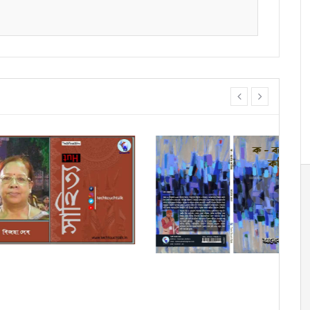
prev
next
|| উল
হিক উপন্যাসে বিজয়া দেব (পর্ব -
|| ক-বর্গের কবিতা || সাহিত্যিক আলোক মণ্ডলের
২০)
বই আলো...