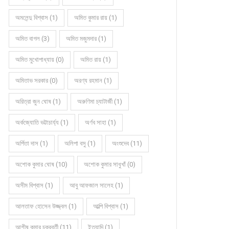
অমলেন্দু বিশ্বাস (1)
অমিত কুমার রায় (1)
অমিত বাগল (3)
অমিত মজুমদার (1)
অমিত মুখোপাধ্যায় (0)
অমিত রায় (1)
অমিতাভ সরকার (0)
অরণ্য রহমান (1)
অরিত্রা জুন ঘোষ (1)
অরুণিমা চ্যাটার্জী (1)
অর্কজ্যোতি ভট্টাচার্য্য (1)
অর্ণব সাহা (1)
অর্পিতা দাস (1)
অলিপা বসু (1)
অংশুদেব (11)
অশোক কুমার ঘোষ (10)
অশোক কুমার সাধুখাঁ (0)
অসীম বিশ্বাস (1)
আবু আফজাল সালেহ (1)
আলতাফ হোসেন উজ্জ্বল (1)
আল্পি বিশ্বাস (1)
আশীষ কুমার চক্রবর্তী (11)
ইত্যাদি (1)