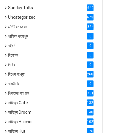
Sunday Talks
640
Uncategorized
6738
এডিটরস চয়েস
824
পাক্ষিক পত্রপুট
0
বইচর্চা
0
বিনোদন
0
বিবিধ
0
বিশেষ সংখ্যা
2686
রাজনীতি
0
শিকড়ের সন্ধানে
731
সাহিত্য Cafe
1321
সাহিত্য Droom
1488
সাহিত্য Hoichoi
1027
সাহিত্য Hut
1769