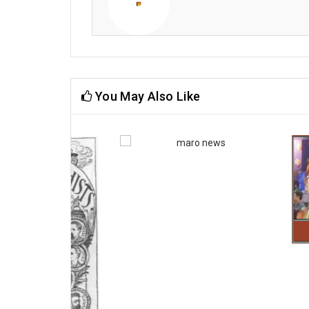
You May Also Like
কবিতায় ধীরেন্দ্রনাথ চৌধুরী
সাপ্তাহিক ধারাবা