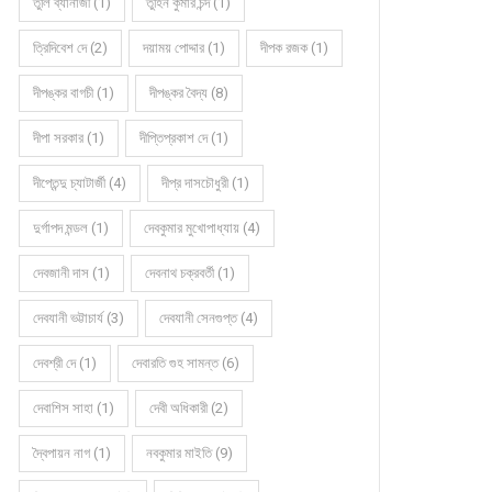
তুলি ব্যানার্জী (1)
তুহিন কুমার চন্দ (1)
ত্রিদিবেশ দে (2)
দয়াময় পোদ্দার (1)
দীপক রজক (1)
দীপঙ্কর বাগচী (1)
দীপঙ্কর বৈদ্য (8)
দীপা সরকার (1)
দীপ্তিপ্রকাশ দে (1)
দীপ্তেন্দু চ্যাটার্জী (4)
দীপ্র দাসচৌধুরী (1)
দুর্গাপদ মন্ডল (1)
দেবকুমার মুখোপাধ্যায় (4)
দেবজানী দাস (1)
দেবনাথ চক্রবর্তী (1)
দেবযানী ভট্টাচার্য (3)
দেবযানী সেনগুপ্ত (4)
দেবশ্রী দে (1)
দেবারতি গুহ সামন্ত (6)
দেবাশিস সাহা (1)
দেবী অধিকারী (2)
দ্বৈপায়ন নাগ (1)
নবকুমার মাইতি (9)