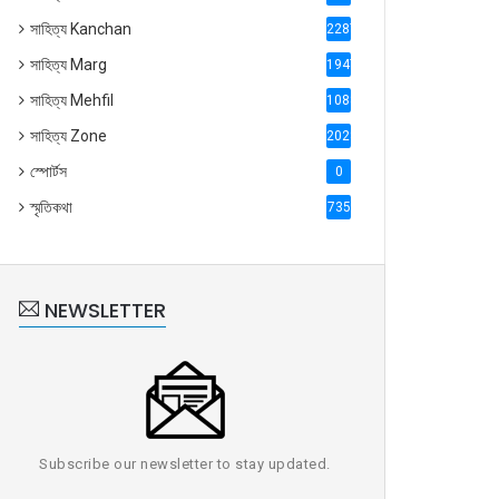
সাহিত্য Kanchan
2287
সাহিত্য Marg
1947
সাহিত্য Mehfil
1088
সাহিত্য Zone
2028
স্পোর্টস
0
স্মৃতিকথা
735
Advantage and Risk Management
NEWSLETTER
্কি আঁকা দিনগুলি || সাহিত্যিক ভজন দত্তের
বই আ...
Subscribe our newsletter to stay updated.