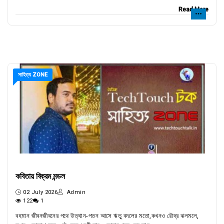
Read More
সাহিত্য ZONE
কবিতায় বিক্রম মন্ডল
02 July 2026
Admin
122
1
বহমান জীবনজীবনের পথে উত্থান-পতন আসে ঋতু বদলের মতো,কখনও রৌদ্র ঝলমলে,