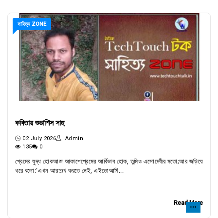
সাহিত্য ZONE
কবিতায় শুভাশিস সাহু
02 July 2026
Admin
135
0
প্রেমের যুদ্ধ হোকআজ আকাশেপ্রেমের আর্বিভাব হোক, তুমিও এসোদেবীর মতো;আর জড়িয়ে
ধরে বলো:‘এখন আরদুঃখ করতে নেই, এইতোআমি...
Read More