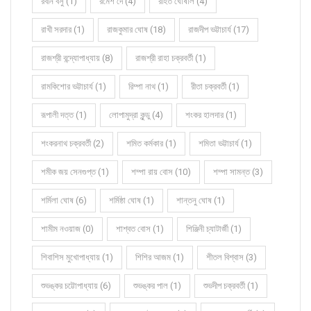
রবীন বসু (1)
রমেশ দে (4)
রহিত ঘোষাল (4)
রাখী সরদার (1)
রাজকুমার ঘোষ (18)
রাজদীপ ভট্টাচার্য (17)
রাজশ্রী বন্দ্যোপাধ্যায় (8)
রাজশ্রী রাহা চক্রবর্তী (1)
রামকিশোর ভট্টাচার্য (1)
রিম্পা নাথ (1)
রীতা চক্রবর্তী (1)
রূপালী দত্ত (1)
লোপামুদ্রা কুন্ডু (4)
শংকর হালদার (1)
শংকরনাথ চক্রবর্তী (2)
শমিত কর্মকার (1)
শমিতা ভট্টাচার্য (1)
শমীক জয় সেনগুপ্ত (1)
শম্পা রায় বোস (10)
শম্পা সামন্ত (3)
শর্মিলা ঘোষ (6)
শর্মিষ্ঠা ঘোষ (1)
শান্তনু ঘোষ (1)
শামীম নওয়াজ (0)
শাশ্বত বোস (1)
শিঞ্জিনী চ্যাটার্জী (1)
শিবাশিস মুখোপাধ্যায় (1)
শিশির আজম (1)
শীতল বিশ্বাস (3)
শুভঙ্কর চট্টোপাধ্যায় (6)
শুভঙ্কর পাল (1)
শুভদীপ চক্রবর্তী (1)