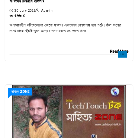
কবিতায় চিরঞ্জীব হালদার
30 July 2026
Admin
48
0
অলংকারহীন কবিতাকোনো কোনো সভাঘর একতরফা বেশ্যালয় হয়ে ওঠে।বাঁজা ফলেরা
মাঝে মাঝে হেঁচকি তুলে অন্যের গলদ ধরতে ওৎ পেতে থাকে...
Read More
সাহিত্য ZONE