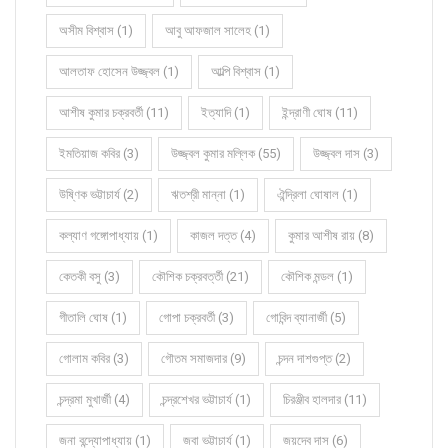
অসীম বিশ্বাস (1)
আবু আফজাল সালেহ (1)
আলতাফ হোসেন উজ্জ্বল (1)
আল্পি বিশ্বাস (1)
আশীষ কুমার চক্রবর্তী (11)
ইত্যাদি (1)
ইন্দ্রাণী ঘোষ (11)
ইমতিয়াজ কবির (3)
উজ্জ্বল কুমার মল্লিক (55)
উজ্জ্বল দাস (3)
উষ্ণিক ভট্টাচার্য (2)
ঋতশ্রী মান্না (1)
ঐন্দ্রিলা ঘোষাল (1)
কল্যাণ গঙ্গোপাধ্যায় (1)
কাজল দত্ত (4)
কুমার আশীষ রায় (8)
কেতকী বসু (3)
কৌশিক চক্রবর্ত্তী (21)
কৌশিক মন্ডল (1)
গীতালি ঘোষ (1)
গোপা চক্রবর্তী (3)
গোবিন্দ ব্যানার্জী (5)
গোলাম কবির (3)
গৌতম সমাজদার (9)
চন্দন দাশগুপ্ত (2)
চন্দ্রমা মুখার্জী (4)
চন্দ্রশেখর ভট্টাচার্য (1)
চিরঞ্জীব হালদার (11)
জনা বন্দ্যোপাধ্যায় (1)
জবা ভট্টাচার্য (1)
জয়দেব দাস (6)