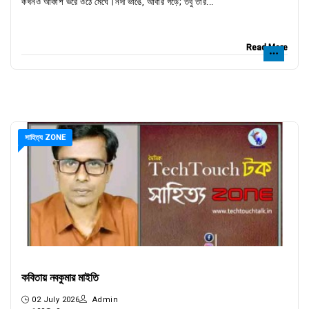
কখনও আকাশ ভরে ওঠে মেঘে।নদী ভাঙে, আবার গড়ে; তবু তার...
Read More
সাহিত্য ZONE
কবিতায় নবকুমার মাইতি
02 July 2026
Admin