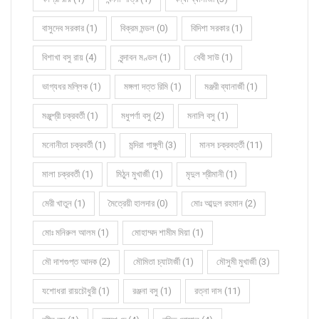
বাসুদেব সরকার (1)
বিক্রম মন্ডল (0)
বিদিশা সরকার (1)
বিশাখা বসু রায় (4)
বৃন্দাবন মণ্ডল (1)
বেবী সাউ (1)
ভাগ্যধর মল্লিক (1)
মঙ্গলা দত্ত রিমি (1)
মঞ্জরী ব্যানার্জী (1)
মঞ্জুশ্রী চক্রবর্তী (1)
মধুপর্ণা বসু (2)
মনালি বসু (1)
মনোনীতা চক্রবর্তী (1)
মন্দিরা গাঙ্গুলী (3)
মানস চক্রবর্ত্তী (11)
মালা চক্রবর্তী (1)
মিঠুন মুখার্জী (1)
মৃদুল শ্রীমানী (1)
মেরী খাতুন (1)
মৈত্রেয়ী হালদার (0)
মোঃ আব্দুল রহমান (2)
মোঃ মনিরুল আলম (1)
মোহাম্মদ শামীম মিয়া (1)
মৌ দাশগুপ্ত আদক (2)
মৌমিতা চ্যাটার্জী (1)
মৌসুমী মুখার্জী (3)
যশোধরা রায়চৌধুরী (1)
রঞ্জনা বসু (1)
রত্না দাস (11)