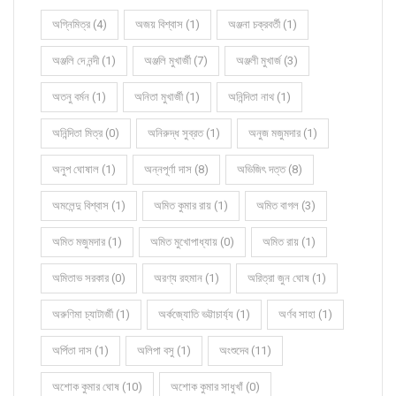
অগ্নিমিত্র (4)
অজয় বিশ্বাস (1)
অঞ্জনা চক্রবর্তী (1)
অঞ্জলি দে নন্দী (1)
অঞ্জলি মুখার্জী (7)
অঞ্জলী মুখার্জ (3)
অতনু বর্মন (1)
অনিতা মুখার্জী (1)
অনিন্দিতা নাথ (1)
অনিন্দিতা মিত্র (0)
অনিরুদ্ধ সুব্রত (1)
অনুজ মজুমদার (1)
অনুপ ঘোষাল (1)
অন্নপূর্ণা দাস (8)
অভিজিৎ দত্ত (8)
অমলেন্দু বিশ্বাস (1)
অমিত কুমার রায় (1)
অমিত বাগল (3)
অমিত মজুমদার (1)
অমিত মুখোপাধ্যায় (0)
অমিত রায় (1)
অমিতাভ সরকার (0)
অরণ্য রহমান (1)
অরিত্রা জুন ঘোষ (1)
অরুণিমা চ্যাটার্জী (1)
অর্কজ্যোতি ভট্টাচার্য্য (1)
অর্ণব সাহা (1)
অর্পিতা দাস (1)
অলিপা বসু (1)
অংশুদেব (11)
অশোক কুমার ঘোষ (10)
অশোক কুমার সাধুখাঁ (0)