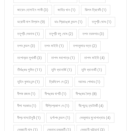
জায়েদ হোসাইন লাকী (3)
জাহির খান (1)
ঝিলম ত্রিবেদী (1)
ডরোথী দাশ বিশ্বাস (9)
ডাঃ প্রিয়াঙ্কা মন্ডল (1)
তনুশ্রী ঘোষ (1)
তনুশ্রী দেবনাথ (1)
তনুশ্রী বসু ঘোষ (2)
তপন তরফদার (3)
তপন মন্ডল (3)
তপন মাইতি (1)
তপনকুমার দত্ত (2)
তপোব্রত মুখার্জী (3)
তাপস মহাপাত্র (1)
তাপস মাইতি (4)
তীর্থঙ্কর সুমিত (11)
তুলি ব্যানার্জি (1)
তুলি ব্যানার্জী (1)
তুহিন কুমার চন্দ (1)
ত্রিদিবেশ দে (2)
দয়াময় পোদ্দার (1)
দীপক রজক (1)
দীপঙ্কর বাগচী (1)
দীপঙ্কর বৈদ্য (8)
দীপা সরকার (1)
দীপ্তিপ্রকাশ দে (1)
দীপ্তেন্দু চ্যাটার্জী (4)
দীপ্র দাসচৌধুরী (1)
দুর্গাপদ মন্ডল (1)
দেবকুমার মুখোপাধ্যায় (4)
দেবজানী দাস (1)
দেবনাথ চক্রবর্তী (1)
দেবযানী ভট্টাচার্য (3)