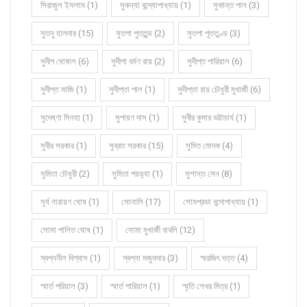
সিরাজুল ইসলাম (1)
সুকন্যা বন্দ্যোপাধ্যায় (1)
সুকান্ত পাল (3)
সুতনু হালদার (15)
সুতপা পুততুন্ড (2)
সুতপা পূততুণ্ড (3)
সুদীপ ঘোষাল (6)
সুদীপা বর্মণ রায় (2)
সুদীপ্ত পারিয়াল (6)
সুদীপ্ত মাজি (1)
সুদীপ্তা পাল (1)
সুদীপ্তা রায় চৌধুরী মুখার্জী (6)
সুদেষ্ণা সিনহা (1)
সুপায়ণ দাস (1)
সুবীর কুমার ভট্টাচার্য (1)
সুবীর সরকার (1)
সুব্রত সরকার (15)
সুমিত মোদক (4)
সুমিতা চৌধুরী (2)
সুমিতা পয়ড়্যা (1)
সুশান্ত সেন (8)
সূর্য নারায়ণ ঘোষ (1)
সোনালি (17)
সোমপ্রভা বন্দোপাধ্যায় (1)
সোমা পালিত ঘোষ (1)
সোমা মুখার্জী বাবলি (12)
স্বপ্ননীল বিশ্বাস (1)
স্বপ্না মজুমদার (3)
স্মরজিৎ দত্ত (4)
স্মার্ত পরিয়াল (3)
স্মার্ত পারিয়াল (1)
স্মৃতি শেখর মিত্র (1)