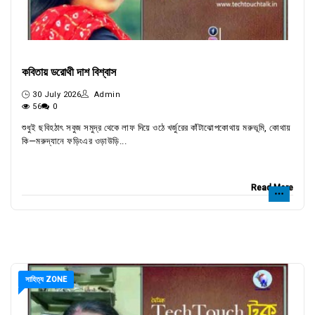
কবিতায় ডরোথী দাশ বিশ্বাস
30 July 2026
Admin
56
0
শুধুই ছবিহঠাৎ সবুজ সমুদ্র থেকে লাফ দিয়ে ওঠে খর্জুরের কাঁটাঝোপকোথায় মরুভূমি, কোথায়
কি—মরুদ্যানে ফড়িংএর ওড়াউড়ি...
Read More
সাহিত্য ZONE