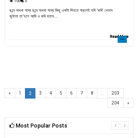
100
0
ছন্দে অথবা গদ্যে ছন্দে অথবা গদ্যে কিছু একটা লিখতে পারলেই যদি 'কবি' খেতাব
জুটতো তা'হলে আমি ও কবি হতাম...
Read More
«
1
3
4
5
6
7
8
203
2
...
204
»
Most Popular Posts
prev
next