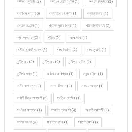
শুভময় মজুমদার (2)
শুভাঞ্জন চট্টোপাধ্যায় (1)
শুভায়ন চক্রবর্তী (2)
শুভাশিস সাহু (10)
শুভ্রকিশোর বিশ্বাস (1)
শুভ্রব্রত রায় (1)
শোভন মণ্ডল (1)
শ্যামল কুমার মিশ্র (1)
শ্রী অমিতাভ কর (2)
শ্রী সদ্যজাত (0)
শ্রীধর (2)
সংঘমিত্রা (1)
সঙ্গীতা মুখার্জী মণ্ডল (2)
সঞ্জয় বৈরাগ্য (2)
সঞ্জয় মুখার্জি (1)
সন্দীপ রায় (3)
সন্দীপ রায় (0)
সন্দীপ রায় নীল (1)
সন্দীপন গুপ্ত (1)
সবিতা রায় বিশ্বাস (1)
সবুজ বাসিন্দা (1)
সমীর বরণ দত্ত (9)
সম্পদ বিশ্বাস (1)
সরমা দেবদত্ত (1)
সর্বাণী রিঙ্কু গোস্বামী (2)
সংহিতা ভৌমিক (1)
সংহিতা সান্যাল (1)
সান্ত্বনা ব্যানার্জী (4)
সায়নী ব্যানার্জী (1)
সায়ন্তন ধর (8)
সায়ন্তন সেন (1)
সাহানা নন্দন (1)