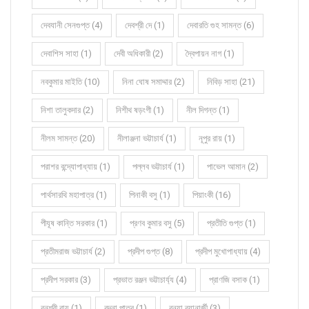
দেবযানী সেনগুপ্ত (4)
দেবশ্রী দে (1)
দেবারতি গুহ সামন্ত (6)
দেবাশিস সাহা (1)
দেবী অধিকারী (2)
দ্বৈপায়ন নাগ (1)
নবকুমার মাইতি (10)
নিনা ঘোষ সমাদ্দার (2)
নিবিড় সাহা (21)
নিশা তালুকদার (2)
নিশীথ ষড়ংগী (1)
নীল দিগন্ত (1)
নীলম সামন্ত (20)
নীলাঞ্জনা ভট্টাচার্য (1)
নূপুর রায় (1)
পরাশর বন্দ্যোপাধ্যায় (1)
পল্লব ভট্টাচার্য (1)
পাভেল আমান (2)
পার্থসারথি মহাপাত্র (1)
পিনাকী বসু (1)
পিয়াংকী (16)
পীযূষ কান্তি সরকার (1)
প্রণব কুমার বসু (5)
প্রতীতি গুপ্ত (1)
প্রতীমরাজ ভট্টাচার্য (2)
প্রদীপ গুপ্ত (8)
প্রদীপ মুখোপাধ্যায় (4)
প্রদীপ সরকার (3)
প্রভাত রঞ্জন ভট্টাচার্য্য (4)
প্রাণজি বসাক (1)
বনশ্রী রায় (1)
বন্দনা পাত্র (1)
বন্যা ব্যানার্জী (3)