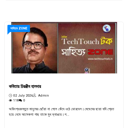
সাহিত্য ZONE
কবিতায় চিরঞ্জীব হালদার
02 July 2026
Admin
118
0
অবিনশ্বরবস্তুত মানুষের ছোঁয়া না পেলে কেঁদে ওঠে ডোরবেল।মেঘেদের ছায়া যদি প্রেত
হয়ে নেমে আসেকলা গাছ তাকে মুখ ভ্যাঙায়।প...