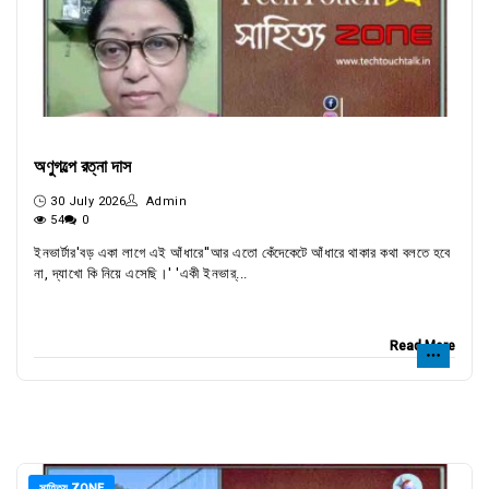
অণুগল্পে রত্না দাস
30 July 2026
Admin
54
0
ইনভার্টার'বড় একা লাগে এই আঁধারে''আর এতো কেঁদেকেটে আঁধারে থাকার কথা বলতে হবে
না, দ্যাখো কি নিয়ে এসেছি।' 'একী ইনভার্...
Read More
সাহিত্য ZONE