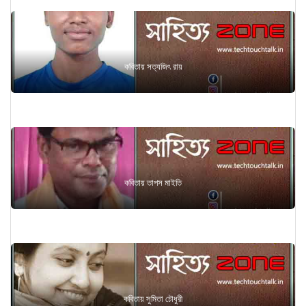
কবিতায় সত্যজিৎ রায়
কবিতায় তাপস মাইতি
কবিতায় সুমিতা চৌধুরী