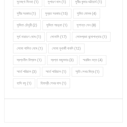
সুদেষ্ণা সিনহা (1)
সুপায়ণ দাস (1)
সুবীর কুমার ভট্টাচার্য (1)
সুবীর সরকার (1)
সুব্রত সরকার (15)
সুমিত মোদক (4)
সুমিতা চৌধুরী (2)
সুমিতা পয়ড়্যা (1)
সুশান্ত সেন (8)
সূর্য নারায়ণ ঘোষ (1)
সোনালি (17)
সোমপ্রভা বন্দোপাধ্যায় (1)
সোমা পালিত ঘোষ (1)
সোমা মুখার্জী বাবলি (12)
স্বপ্ননীল বিশ্বাস (1)
স্বপ্না মজুমদার (3)
স্মরজিৎ দত্ত (4)
স্মার্ত পরিয়াল (3)
স্মার্ত পারিয়াল (1)
স্মৃতি শেখর মিত্র (1)
হাসি বসু (1)
হিমাদ্রী শেখর দাস (1)