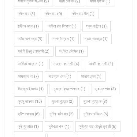
সঙ্গীতা মুখার্জী মণ্ডল (2)
সঞ্জয় বৈরাগ্য (2)
সঞ্জয় মুখার্জি (1)
সন্দীপ রায় (3)
সন্দীপ রায় (0)
সন্দীপ রায় নীল (1)
সন্দীপন গুপ্ত (1)
সবিতা রায় বিশ্বাস (1)
সবুজ বাসিন্দা (1)
সমীর বরণ দত্ত (9)
সম্পদ বিশ্বাস (1)
সরমা দেবদত্ত (1)
সর্বাণী রিঙ্কু গোস্বামী (2)
সংহিতা ভৌমিক (1)
সংহিতা সান্যাল (1)
সান্ত্বনা ব্যানার্জী (4)
সায়নী ব্যানার্জী (1)
সায়ন্তন ধর (7)
সায়ন্তন সেন (1)
সাহানা নন্দন (1)
সিরাজুল ইসলাম (1)
সুকন্যা বন্দ্যোপাধ্যায় (1)
সুকান্ত পাল (3)
সুতনু হালদার (15)
সুতপা পুততুন্ড (2)
সুতপা পূততুণ্ড (3)
সুদীপ ঘোষাল (6)
সুদীপা বর্মণ রায় (2)
সুদীপ্ত পারিয়াল (6)
সুদীপ্ত মাজি (1)
সুদীপ্তা পাল (1)
সুদীপ্তা রায় চৌধুরী মুখার্জী (6)