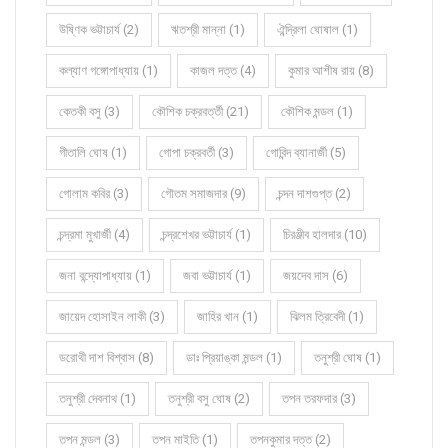
উষ্ণিক ভট্টাচার্য (2)
ঋতশ্রী মান্না (1)
ঐন্দ্রিলা ঘোষাল (1)
কল্যাণ গঙ্গোপাধ্যায় (1)
কাজল দত্ত (4)
কুমার আশীষ রায় (8)
কেতকী বসু (3)
কৌশিক চক্রবর্ত্তী (21)
কৌশিক মন্ডল (1)
গীতালি ঘোষ (1)
গোপা চক্রবর্তী (3)
গোবিন্দ ব্যানার্জী (5)
গোলাম কবির (3)
গৌতম সমাজদার (9)
চন্দন দাশগুপ্ত (2)
চন্দ্রমা মুখার্জী (4)
চন্দ্রশেখর ভট্টাচার্য (1)
চিরঞ্জীব হালদার (10)
জনা বন্দ্যোপাধ্যায় (1)
জবা ভট্টাচার্য (1)
জয়দেব দাস (6)
জায়েদ হোসাইন লাকী (3)
জাহির খান (1)
ঝিলম ত্রিবেদী (1)
ডরোথী দাশ বিশ্বাস (8)
ডাঃ প্রিয়াঙ্কা মন্ডল (1)
তনুশ্রী ঘোষ (1)
তনুশ্রী দেবনাথ (1)
তনুশ্রী বসু ঘোষ (2)
তপন তরফদার (3)
তপন মন্ডল (3)
তপন মাইতি (1)
তপনকুমার দত্ত (2)