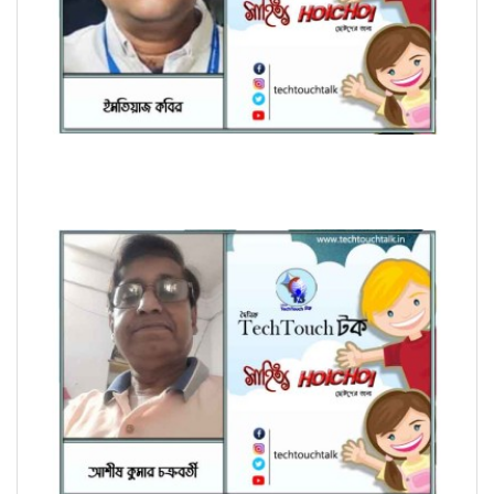
হৈচৈ কবিতায় ইমতিয়াজ কবির