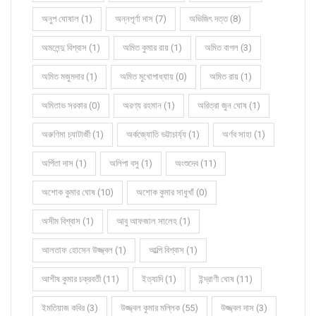
অনুপ ঘোষাল (1)
অন্নপূর্ণা দাস (7)
অভিজিৎ দত্ত (8)
অমলেন্দু বিশ্বাস (1)
অমিত কুমার রায় (1)
অমিত বাগল (3)
অমিত মজুমদার (1)
অমিত মুখোপাধ্যায় (0)
অমিত রায় (1)
অমিতাভ সরকার (0)
অরণ্য রহমান (1)
অরিত্রা জুন ঘোষ (1)
অরুণিমা চ্যাটার্জী (1)
অর্কজ্যোতি ভট্টাচার্য্য (1)
অর্ণব সাহা (1)
অর্পিতা দাস (1)
অলিপা বসু (1)
অংশুদেব (11)
অশোক কুমার ঘোষ (10)
অশোক কুমার সাধুখাঁ (0)
অসীম বিশ্বাস (1)
আবু আফজাল সালেহ (1)
আলতাফ হোসেন উজ্জ্বল (1)
আল্পি বিশ্বাস (1)
আশীষ কুমার চক্রবর্তী (11)
ইত্যাদি (1)
ইন্দ্রাণী ঘোষ (11)
ইমতিয়াজ কবির (3)
উজ্জ্বল কুমার মল্লিক (55)
উজ্জ্বল দাস (3)