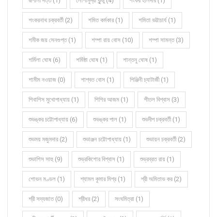
রূপালী দত্ত (1)
লোপামুদ্রা কুন্ডু (4)
শংকর হালদার (1)
শংকরনাথ চক্রবর্তী (2)
শমিত কর্মকার (1)
শমিতা ভট্টাচার্য (1)
শমীক জয় সেনগুপ্ত (1)
শম্পা রায় বোস (10)
শম্পা সামন্ত (3)
শর্মিলা ঘোষ (6)
শর্মিষ্ঠা ঘোষ (1)
শান্তনু ঘোষ (1)
শামীম নওয়াজ (0)
শাশ্বত বোস (1)
শিঞ্জিনী চ্যাটার্জী (1)
শিবাশিস মুখোপাধ্যায় (1)
শিশির আজম (1)
শীতল বিশ্বাস (3)
শুভঙ্কর চট্টোপাধ্যায় (6)
শুভঙ্কর পাল (1)
শুভদীপ চক্রবর্তী (1)
শুভময় মজুমদার (2)
শুভাঞ্জন চট্টোপাধ্যায় (1)
শুভায়ন চক্রবর্তী (2)
শুভাশিস সাহু (9)
শুভ্রকিশোর বিশ্বাস (1)
শুভ্রব্রত রায় (1)
শোভন মণ্ডল (1)
শ্যামল কুমার মিশ্র (1)
শ্রী অমিতাভ কর (2)
শ্রী সদ্যজাত (0)
শ্রীধর (2)
সংঘমিত্রা (1)