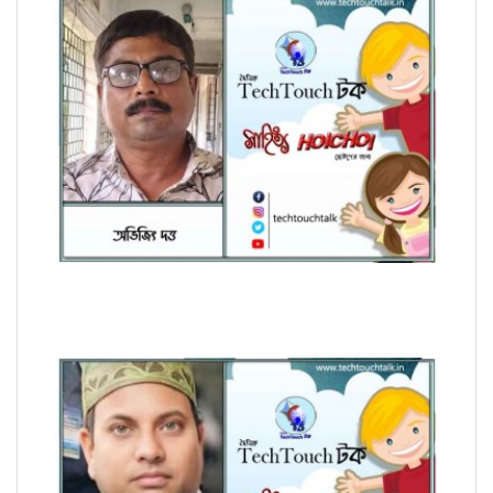
হৈচৈ কবিতায় আশীষ কুমার চক্রবর্তী