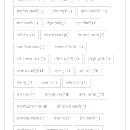
মনোনীতা চক্রবর্তী (1)
মন্দিরা গাঙ্গুলী (3)
মানস চক্রবর্ত্তী (11)
মালা চক্রবর্তী (1)
মিঠুন মুখার্জী (1)
মৃদুল শ্রীমানী (1)
মেরী খাতুন (1)
মৈত্রেয়ী হালদার (0)
মোঃ আব্দুল রহমান (2)
মোঃ মনিরুল আলম (1)
মোহাম্মদ শামীম মিয়া (1)
মৌ দাশগুপ্ত আদক (2)
মৌমিতা চ্যাটার্জী (1)
মৌসুমী মুখার্জী (3)
যশোধরা রায়চৌধুরী (1)
রঞ্জনা বসু (1)
রত্না দাস (10)
রবীন বসু (1)
রমেশ দে (4)
রহিত ঘোষাল (4)
রাখী সরদার (1)
রাজকুমার ঘোষ (18)
রাজদীপ ভট্টাচার্য (17)
রাজশ্রী বন্দ্যোপাধ্যায় (8)
রাজশ্রী রাহা চক্রবর্তী (1)
রামকিশোর ভট্টাচার্য (1)
রিম্পা নাথ (1)
রীতা চক্রবর্তী (1)