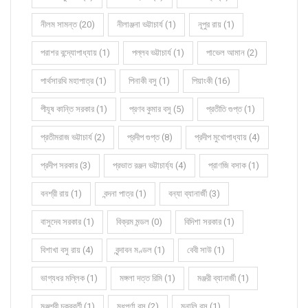
নীলম সামন্ত (20)
নীলাঞ্জনা ভট্টাচার্য (1)
নূপুর রায় (1)
পরাশর বন্দ্যোপাধ্যায় (1)
পল্লব ভট্টাচার্য (1)
পাভেল আমান (2)
পার্থসারথি মহাপাত্র (1)
পিনাকী বসু (1)
পিয়াংকী (16)
পীযূষ কান্তি সরকার (1)
প্রণব কুমার বসু (5)
প্রতীতি গুপ্ত (1)
প্রতীমরাজ ভট্টাচার্য (2)
প্রদীপ গুপ্ত (8)
প্রদীপ মুখোপাধ্যায় (4)
প্রদীপ সরকার (3)
প্রভাত রঞ্জন ভট্টাচার্য্য (4)
প্রাণজি বসাক (1)
বনশ্রী রায় (1)
বন্দনা পাত্র (1)
বন্যা ব্যানার্জী (3)
বাসুদেব সরকার (1)
বিক্রম মন্ডল (0)
বিদিশা সরকার (1)
বিশাখা বসু রায় (4)
বৃন্দাবন মণ্ডল (1)
বেবী সাউ (1)
ভাগ্যধর মল্লিক (1)
মঙ্গলা দত্ত রিমি (1)
মঞ্জরী ব্যানার্জী (1)
মঞ্জুশ্রী চক্রবর্তী (1)
মধুপর্ণা বসু (2)
মনালি বসু (1)