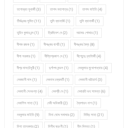
তপোব্রত মুখার্জী (3)
তাপস মহাপাত্র (1)
তাপস মাইতি (4)
তীর্থঙ্কর সুমিত (11)
তুলি ব্যানার্জি (1)
তুলি ব্যানার্জী (1)
তুহিন কুমার চন্দ (1)
ত্রিদিবেশ দে (2)
দয়াময় পোদ্দার (1)
দীপক রজক (1)
দীপঙ্কর বাগচী (1)
দীপঙ্কর বৈদ্য (8)
দীপা সরকার (1)
দীপ্তিপ্রকাশ দে (1)
দীপ্তেন্দু চ্যাটার্জী (4)
দীপ্র দাসচৌধুরী (1)
দুর্গাপদ মন্ডল (1)
দেবকুমার মুখোপাধ্যায় (4)
দেবজানী দাস (1)
দেবনাথ চক্রবর্তী (1)
দেবযানী ভট্টাচার্য (3)
দেবযানী সেনগুপ্ত (4)
দেবশ্রী দে (1)
দেবারতি গুহ সামন্ত (6)
দেবাশিস সাহা (1)
দেবী অধিকারী (2)
দ্বৈপায়ন নাগ (1)
নবকুমার মাইতি (9)
নিনা ঘোষ সমাদ্দার (2)
নিবিড় সাহা (21)
নিশা তালুকদার (2)
নিশীথ ষড়ংগী (1)
নীল দিগন্ত (1)