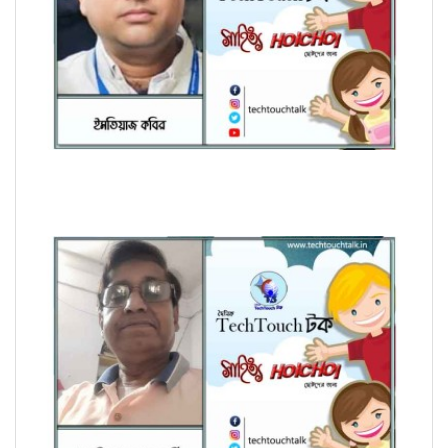
হৈচৈ কবিতায় ইমতিয়াজ কবির