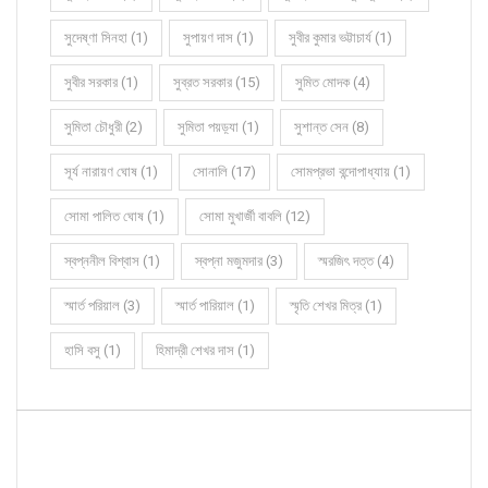
সুদেষ্ণা সিনহা (1)
সুপায়ণ দাস (1)
সুবীর কুমার ভট্টাচার্য (1)
সুবীর সরকার (1)
সুব্রত সরকার (15)
সুমিত মোদক (4)
সুমিতা চৌধুরী (2)
সুমিতা পয়ড়্যা (1)
সুশান্ত সেন (8)
সূর্য নারায়ণ ঘোষ (1)
সোনালি (17)
সোমপ্রভা বন্দোপাধ্যায় (1)
সোমা পালিত ঘোষ (1)
সোমা মুখার্জী বাবলি (12)
স্বপ্ননীল বিশ্বাস (1)
স্বপ্না মজুমদার (3)
স্মরজিৎ দত্ত (4)
স্মার্ত পরিয়াল (3)
স্মার্ত পারিয়াল (1)
স্মৃতি শেখর মিত্র (1)
হাসি বসু (1)
হিমাদ্রী শেখর দাস (1)