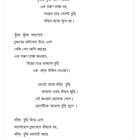
এক তরুণ তাজা বর,
সন্ধান তার পেলেই বুড়ি
বাঁধবে মনের সুখে ঘর।
খুঁজে খুঁজে অবশেষে
লন্ডনের বস্টনেতে উড়ে এসে
খোঁজ পেল আশি বছরের
এক তরুণ তাজা জওয়ান,
বিয়ের তরে ডাকলো বুড়ি
এক মস্ত উকিল দেওয়ান।
দেখেই তাকে বদ্যি বুড়ি
ভাবলো এবার বাঁধবে জুড়ি।
এই জওয়ান ছেলেকে পেলে।
ছেলেটিকে আনলো বুড়ি তুলে ।
বদ্যি বুড়ি উড়ে এসে
ভালোবেসে লন্ডনেতে বাঁধলো ঘর,
বদ্যি বুড়ি ভালোই আছে