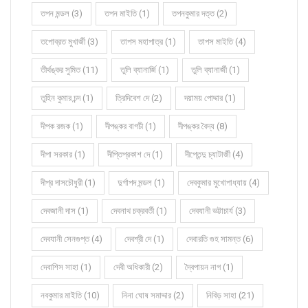
তপন মন্ডল (3)
তপন মাইতি (1)
তপনকুমার দত্ত (2)
তপোব্রত মুখার্জী (3)
তাপস মহাপাত্র (1)
তাপস মাইতি (4)
তীর্থঙ্কর সুমিত (11)
তুলি ব্যানার্জি (1)
তুলি ব্যানার্জী (1)
তুহিন কুমার চন্দ (1)
ত্রিদিবেশ দে (2)
দয়াময় পোদ্দার (1)
দীপক রজক (1)
দীপঙ্কর বাগচী (1)
দীপঙ্কর বৈদ্য (8)
দীপা সরকার (1)
দীপ্তিপ্রকাশ দে (1)
দীপ্তেন্দু চ্যাটার্জী (4)
দীপ্র দাসচৌধুরী (1)
দুর্গাপদ মন্ডল (1)
দেবকুমার মুখোপাধ্যায় (4)
দেবজানী দাস (1)
দেবনাথ চক্রবর্তী (1)
দেবযানী ভট্টাচার্য (3)
দেবযানী সেনগুপ্ত (4)
দেবশ্রী দে (1)
দেবারতি গুহ সামন্ত (6)
দেবাশিস সাহা (1)
দেবী অধিকারী (2)
দ্বৈপায়ন নাগ (1)
নবকুমার মাইতি (10)
নিনা ঘোষ সমাদ্দার (2)
নিবিড় সাহা (21)