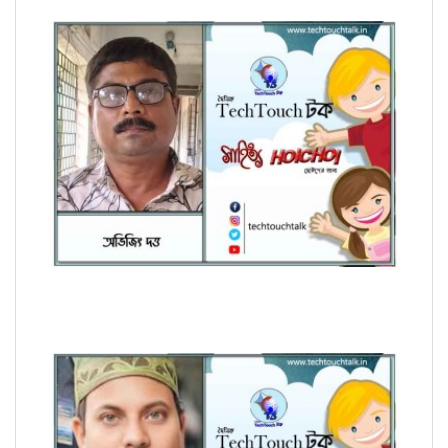
হৈচৈ কবিতায় আশীষ কুমার চক্রবর্তী