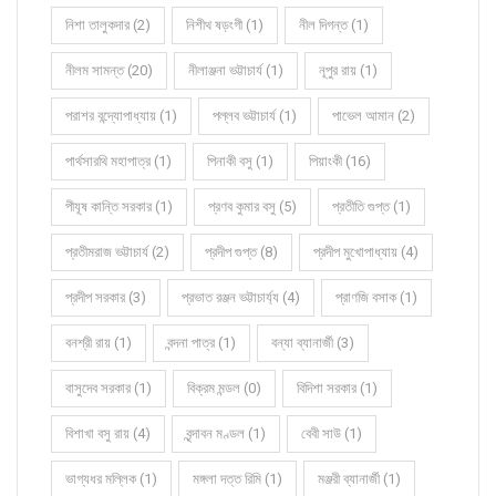
নিশা তালুকদার (2)
নিশীথ ষড়ংগী (1)
নীল দিগন্ত (1)
নীলম সামন্ত (20)
নীলাঞ্জনা ভট্টাচার্য (1)
নূপুর রায় (1)
পরাশর বন্দ্যোপাধ্যায় (1)
পল্লব ভট্টাচার্য (1)
পাভেল আমান (2)
পার্থসারথি মহাপাত্র (1)
পিনাকী বসু (1)
পিয়াংকী (16)
পীযূষ কান্তি সরকার (1)
প্রণব কুমার বসু (5)
প্রতীতি গুপ্ত (1)
প্রতীমরাজ ভট্টাচার্য (2)
প্রদীপ গুপ্ত (8)
প্রদীপ মুখোপাধ্যায় (4)
প্রদীপ সরকার (3)
প্রভাত রঞ্জন ভট্টাচার্য্য (4)
প্রাণজি বসাক (1)
বনশ্রী রায় (1)
বন্দনা পাত্র (1)
বন্যা ব্যানার্জী (3)
বাসুদেব সরকার (1)
বিক্রম মন্ডল (0)
বিদিশা সরকার (1)
বিশাখা বসু রায় (4)
বৃন্দাবন মণ্ডল (1)
বেবী সাউ (1)
ভাগ্যধর মল্লিক (1)
মঙ্গলা দত্ত রিমি (1)
মঞ্জরী ব্যানার্জী (1)