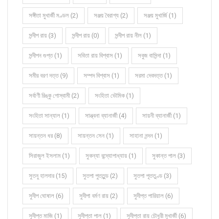
সঙ্গীতা মুখার্জী মণ্ডল (2)
সঞ্জয় বৈরাগ্য (2)
সঞ্জয় মুখার্জি (1)
সন্দীপ রায় (3)
সন্দীপ রায় (0)
সন্দীপ রায় নীল (1)
সন্দীপন গুপ্ত (1)
সবিতা রায় বিশ্বাস (1)
সবুজ বাসিন্দা (1)
সমীর বরণ দত্ত (9)
সম্পদ বিশ্বাস (1)
সরমা দেবদত্ত (1)
সর্বাণী রিঙ্কু গোস্বামী (2)
সংহিতা ভৌমিক (1)
সংহিতা সান্যাল (1)
সান্ত্বনা ব্যানার্জী (4)
সায়নী ব্যানার্জী (1)
সায়ন্তন ধর (8)
সায়ন্তন সেন (1)
সাহানা নন্দন (1)
সিরাজুল ইসলাম (1)
সুকন্যা বন্দ্যোপাধ্যায় (1)
সুকান্ত পাল (3)
সুতনু হালদার (15)
সুতপা পুততুন্ড (2)
সুতপা পূততুণ্ড (3)
সুদীপ ঘোষাল (6)
সুদীপা বর্মণ রায় (2)
সুদীপ্ত পারিয়াল (6)
সুদীপ্ত মাজি (1)
সুদীপ্তা পাল (1)
সুদীপ্তা রায় চৌধুরী মুখার্জী (6)