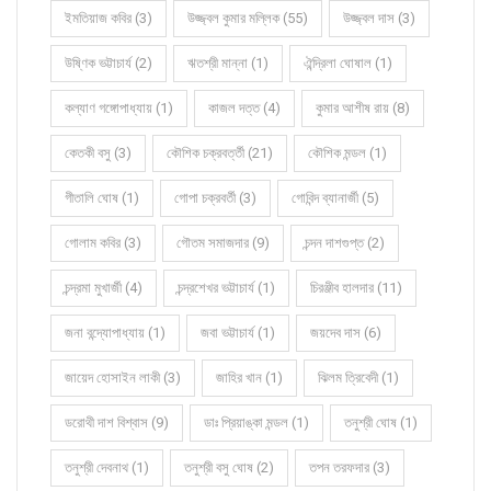
ইমতিয়াজ কবির (3)
উজ্জ্বল কুমার মল্লিক (55)
উজ্জ্বল দাস (3)
উষ্ণিক ভট্টাচার্য (2)
ঋতশ্রী মান্না (1)
ঐন্দ্রিলা ঘোষাল (1)
কল্যাণ গঙ্গোপাধ্যায় (1)
কাজল দত্ত (4)
কুমার আশীষ রায় (8)
কেতকী বসু (3)
কৌশিক চক্রবর্ত্তী (21)
কৌশিক মন্ডল (1)
গীতালি ঘোষ (1)
গোপা চক্রবর্তী (3)
গোবিন্দ ব্যানার্জী (5)
গোলাম কবির (3)
গৌতম সমাজদার (9)
চন্দন দাশগুপ্ত (2)
চন্দ্রমা মুখার্জী (4)
চন্দ্রশেখর ভট্টাচার্য (1)
চিরঞ্জীব হালদার (11)
জনা বন্দ্যোপাধ্যায় (1)
জবা ভট্টাচার্য (1)
জয়দেব দাস (6)
জায়েদ হোসাইন লাকী (3)
জাহির খান (1)
ঝিলম ত্রিবেদী (1)
ডরোথী দাশ বিশ্বাস (9)
ডাঃ প্রিয়াঙ্কা মন্ডল (1)
তনুশ্রী ঘোষ (1)
তনুশ্রী দেবনাথ (1)
তনুশ্রী বসু ঘোষ (2)
তপন তরফদার (3)