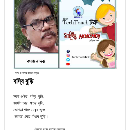
হৈচৈ কবিতায় কাজল দত্ত
বদ্যি বুড়ি
ময়না গুড়ির বদ্যি বুড়ি,
বয়সটা তার মাত্র কুড়ি,
তোপড়া গালে ঢেকুর তুলে
ভাবছে এবার বাঁধবে জুড়ি।
খুঁজছে বুড়ি আশি বছরের