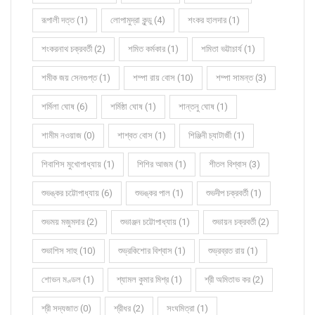
রূপালী দত্ত (1)
লোপামুদ্রা কুন্ডু (4)
শংকর হালদার (1)
শংকরনাথ চক্রবর্তী (2)
শমিত কর্মকার (1)
শমিতা ভট্টাচার্য (1)
শমীক জয় সেনগুপ্ত (1)
শম্পা রায় বোস (10)
শম্পা সামন্ত (3)
শর্মিলা ঘোষ (6)
শর্মিষ্ঠা ঘোষ (1)
শান্তনু ঘোষ (1)
শামীম নওয়াজ (0)
শাশ্বত বোস (1)
শিঞ্জিনী চ্যাটার্জী (1)
শিবাশিস মুখোপাধ্যায় (1)
শিশির আজম (1)
শীতল বিশ্বাস (3)
শুভঙ্কর চট্টোপাধ্যায় (6)
শুভঙ্কর পাল (1)
শুভদীপ চক্রবর্তী (1)
শুভময় মজুমদার (2)
শুভাঞ্জন চট্টোপাধ্যায় (1)
শুভায়ন চক্রবর্তী (2)
শুভাশিস সাহু (10)
শুভ্রকিশোর বিশ্বাস (1)
শুভ্রব্রত রায় (1)
শোভন মণ্ডল (1)
শ্যামল কুমার মিশ্র (1)
শ্রী অমিতাভ কর (2)
শ্রী সদ্যজাত (0)
শ্রীধর (2)
সংঘমিত্রা (1)