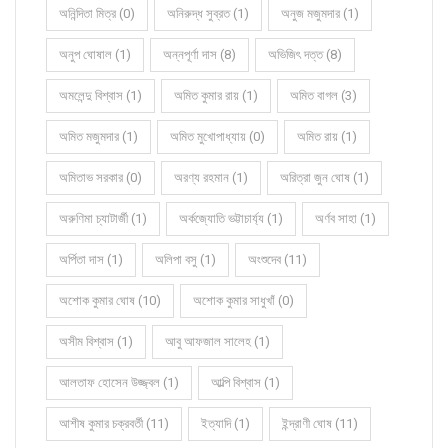
অনিন্দিতা মিত্র (0)
অনিরুদ্ধ সুব্রত (1)
অনুজ মজুমদার (1)
অনুপ ঘোষাল (1)
অন্নপূর্ণা দাস (8)
অভিজিৎ দত্ত (8)
অমলেন্দু বিশ্বাস (1)
অমিত কুমার রায় (1)
অমিত বাগল (3)
অমিত মজুমদার (1)
অমিত মুখোপাধ্যায় (0)
অমিত রায় (1)
অমিতাভ সরকার (0)
অরণ্য রহমান (1)
অরিত্রা জুন ঘোষ (1)
অরুণিমা চ্যাটার্জী (1)
অর্কজ্যোতি ভট্টাচার্য্য (1)
অর্ণব সাহা (1)
অর্পিতা দাস (1)
অলিপা বসু (1)
অংশুদেব (11)
অশোক কুমার ঘোষ (10)
অশোক কুমার সাধুখাঁ (0)
অসীম বিশ্বাস (1)
আবু আফজাল সালেহ (1)
আলতাফ হোসেন উজ্জ্বল (1)
আল্পি বিশ্বাস (1)
আশীষ কুমার চক্রবর্তী (11)
ইত্যাদি (1)
ইন্দ্রাণী ঘোষ (11)