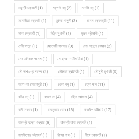
মঞ্জুশ্রী চক্রবর্তী (1)
মধুপর্ণা বসু (2)
মনালি বসু (1)
মনোনীতা চক্রবর্তী (1)
মন্দিরা গাঙ্গুলী (3)
মানস চক্রবর্ত্তী (11)
মালা চক্রবর্তী (1)
মিঠুন মুখার্জী (1)
মৃদুল শ্রীমানী (1)
মেরী খাতুন (1)
মৈত্রেয়ী হালদার (0)
মোঃ আব্দুল রহমান (2)
মোঃ মনিরুল আলম (1)
মোহাম্মদ শামীম মিয়া (1)
মৌ দাশগুপ্ত আদক (2)
মৌমিতা চ্যাটার্জী (1)
মৌসুমী মুখার্জী (3)
যশোধরা রায়চৌধুরী (1)
রঞ্জনা বসু (1)
রত্না দাস (11)
রবীন বসু (1)
রমেশ দে (4)
রহিত ঘোষাল (4)
রাখী সরদার (1)
রাজকুমার ঘোষ (18)
রাজদীপ ভট্টাচার্য (17)
রাজশ্রী বন্দ্যোপাধ্যায় (8)
রাজশ্রী রাহা চক্রবর্তী (1)
রামকিশোর ভট্টাচার্য (1)
রিম্পা নাথ (1)
রীতা চক্রবর্তী (1)