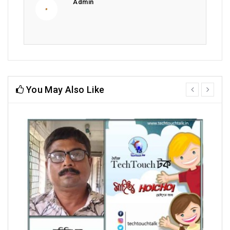
Admin
You May Also Like
prev
next