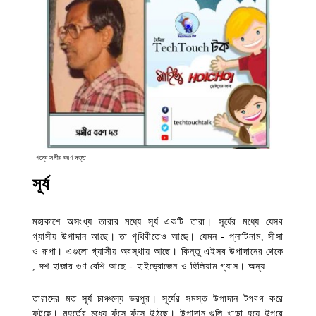
গদ্যে সমীর বরণ দত্ত
সূর্য
মহাকাশে অসংখ্য তারার মধ্যে সূর্য একটি তারা। সূর্যের মধ্যে যেসব
গ্যাসীয় উপাদান আছে। তা পৃথিবীতেও আছে। যেমন - প্লাটিনাম, সীসা
ও রূপা। এগুলো গ্যাসীয় অবস্থায় আছে। কিন্তু এইসব উপাদানের থেকে
, দশ হাজার গুণ বেশি আছে - হাইড্রোজেন ও হিলিয়াম গ্যাস। অন্য
তারাদের মত সূর্য চাঞ্চল্যে ভরপুর। সূর্যের সমস্ত উপাদান টগবগ করে
ফুটছে। মুহূর্তের মধ্যে ফুঁসে ফুঁসে উঠছে। উপাদান গুলি খাড়া হয়ে উপরে