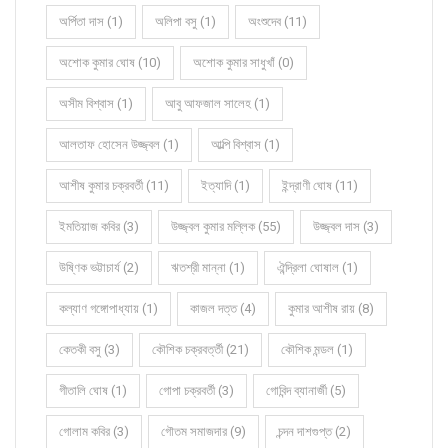
অর্পিতা দাস (1)
অলিপা বসু (1)
অংশুদেব (11)
অশোক কুমার ঘোষ (10)
অশোক কুমার সাধুখাঁ (0)
অসীম বিশ্বাস (1)
আবু আফজাল সালেহ (1)
আলতাফ হোসেন উজ্জ্বল (1)
আল্পি বিশ্বাস (1)
আশীষ কুমার চক্রবর্তী (11)
ইত্যাদি (1)
ইন্দ্রাণী ঘোষ (11)
ইমতিয়াজ কবির (3)
উজ্জ্বল কুমার মল্লিক (55)
উজ্জ্বল দাস (3)
উষ্ণিক ভট্টাচার্য (2)
ঋতশ্রী মান্না (1)
ঐন্দ্রিলা ঘোষাল (1)
কল্যাণ গঙ্গোপাধ্যায় (1)
কাজল দত্ত (4)
কুমার আশীষ রায় (8)
কেতকী বসু (3)
কৌশিক চক্রবর্ত্তী (21)
কৌশিক মন্ডল (1)
গীতালি ঘোষ (1)
গোপা চক্রবর্তী (3)
গোবিন্দ ব্যানার্জী (5)
গোলাম কবির (3)
গৌতম সমাজদার (9)
চন্দন দাশগুপ্ত (2)