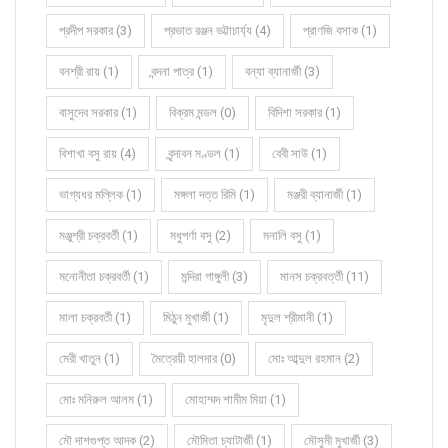
প্রদীপ সরকার (3)
প্রভাত রঞ্জন ভট্টাচার্য্য (4)
প্রাণজি বসাক (1)
বনশ্রী রায় (1)
বন্দনা পাত্র (1)
বন্যা ব্যানার্জী (3)
বাসুদেব সরকার (1)
বিক্রম মন্ডল (0)
বিদিশা সরকার (1)
বিশাখা বসু রায় (4)
বৃন্দাবন মণ্ডল (1)
বেবী সাউ (1)
ভাগ্যধর মল্লিক (1)
মঙ্গলা দত্ত রিমি (1)
মঞ্জরী ব্যানার্জী (1)
মঞ্জুশ্রী চক্রবর্তী (1)
মধুপর্ণা বসু (2)
মনালি বসু (1)
মনোনীতা চক্রবর্তী (1)
মন্দিরা গাঙ্গুলী (3)
মানস চক্রবর্ত্তী (11)
মালা চক্রবর্তী (1)
মিঠুন মুখার্জী (1)
মৃদুল শ্রীমানী (1)
মেরী খাতুন (1)
মৈত্রেয়ী হালদার (0)
মোঃ আব্দুল রহমান (2)
মোঃ মনিরুল আলম (1)
মোহাম্মদ শামীম মিয়া (1)
মৌ দাশগুপ্ত আদক (2)
মৌমিতা চ্যাটার্জী (1)
মৌসুমী মুখার্জী (3)