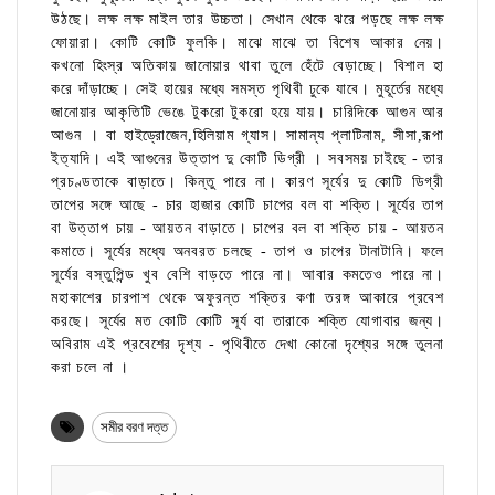
উঠছে। লক্ষ লক্ষ মাইল তার উচ্চতা। সেখান থেকে ঝরে পড়ছে লক্ষ লক্ষ
ফোয়ারা। কোটি কোটি ফুলকি। মাঝে মাঝে তা বিশেষ আকার নেয়।
কখনো হিংস্র অতিকায় জানোয়ার থাবা তুলে হেঁটে বেড়াচ্ছে। বিশাল হা
করে দাঁড়াচ্ছে। সেই হায়ের মধ্যে সমস্ত পৃথিবী ঢুকে যাবে। মুহূর্তের মধ্যে
জানোয়ার আকৃতিটি ভেঙে টুকরো টুকরো হয়ে যায়। চারিদিকে আগুন আর
আগুন । বা হাইড্রোজেন,হিলিয়াম গ্যাস। সামান্য প্লাটিনাম, সীসা,রূপা
ইত্যাদি। এই আগুনের উত্তাপ দু কোটি ডিগ্রী । সবসময় চাইছে - তার
প্রচণ্ডতাকে বাড়াতে। কিন্তু পারে না। কারণ সূর্যের দু কোটি ডিগ্রী
তাপের সঙ্গে আছে - চার হাজার কোটি চাপের বল বা শক্তি। সূর্যের তাপ
বা উত্তাপ চায় - আয়তন বাড়াতে। চাপের বল বা শক্তি চায় - আয়তন
কমাতে। সূর্যের মধ্যে অনবরত চলছে - তাপ ও চাপের টানাটানি। ফলে
সূর্যের বস্তুপিন্ড খুব বেশি বাড়তে পারে না। আবার কমতেও পারে না।
মহাকাশের চারপাশ থেকে অফুরন্ত শক্তির কণা তরঙ্গ আকারে প্রবেশ
করছে। সূর্যের মত কোটি কোটি সূর্য বা তারাকে শক্তি যোগাবার জন্য।
অবিরাম এই প্রবেশের দৃশ্য - পৃথিবীতে দেখা কোনো দৃশ্যের সঙ্গে তুলনা
করা চলে না ।
সমীর বরণ দত্ত