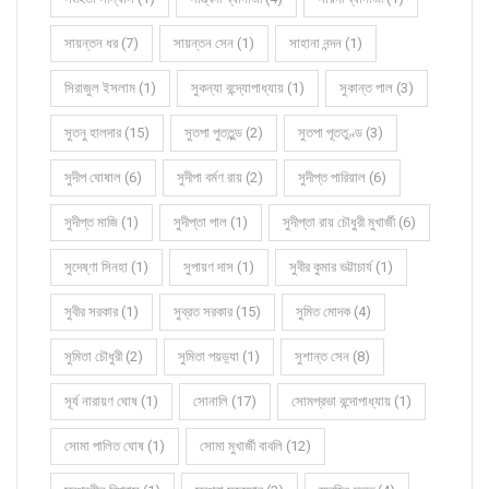
সায়ন্তন ধর (7)
সায়ন্তন সেন (1)
সাহানা নন্দন (1)
সিরাজুল ইসলাম (1)
সুকন্যা বন্দ্যোপাধ্যায় (1)
সুকান্ত পাল (3)
সুতনু হালদার (15)
সুতপা পুততুন্ড (2)
সুতপা পূততুণ্ড (3)
সুদীপ ঘোষাল (6)
সুদীপা বর্মণ রায় (2)
সুদীপ্ত পারিয়াল (6)
সুদীপ্ত মাজি (1)
সুদীপ্তা পাল (1)
সুদীপ্তা রায় চৌধুরী মুখার্জী (6)
সুদেষ্ণা সিনহা (1)
সুপায়ণ দাস (1)
সুবীর কুমার ভট্টাচার্য (1)
সুবীর সরকার (1)
সুব্রত সরকার (15)
সুমিত মোদক (4)
সুমিতা চৌধুরী (2)
সুমিতা পয়ড়্যা (1)
সুশান্ত সেন (8)
সূর্য নারায়ণ ঘোষ (1)
সোনালি (17)
সোমপ্রভা বন্দোপাধ্যায় (1)
সোমা পালিত ঘোষ (1)
সোমা মুখার্জী বাবলি (12)