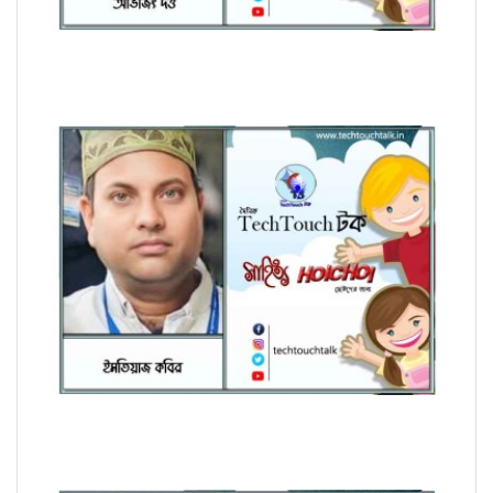
হৈচৈ কবিতায় আশীষ কুমার চক্রবর্তী
হৈচৈ কবিতায় ইমতিয়াজ কবির