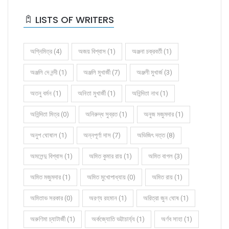
LISTS OF WRITERS
অগ্নিমিত্র (4)
অজয় বিশ্বাস (1)
অঞ্জনা চক্রবর্তী (1)
অঞ্জলি দে নন্দী (1)
অঞ্জলি মুখার্জী (7)
অঞ্জলী মুখার্জ (3)
অতনু বর্মন (1)
অনিতা মুখার্জী (1)
অনিন্দিতা নাথ (1)
অনিন্দিতা মিত্র (0)
অনিরুদ্ধ সুব্রত (1)
অনুজ মজুমদার (1)
অনুপ ঘোষাল (1)
অন্নপূর্ণা দাস (7)
অভিজিৎ দত্ত (8)
অমলেন্দু বিশ্বাস (1)
অমিত কুমার রায় (1)
অমিত বাগল (3)
অমিত মজুমদার (1)
অমিত মুখোপাধ্যায় (0)
অমিত রায় (1)
অমিতাভ সরকার (0)
অরণ্য রহমান (1)
অরিত্রা জুন ঘোষ (1)
অরুণিমা চ্যাটার্জী (1)
অর্কজ্যোতি ভট্টাচার্য্য (1)
অর্ণব সাহা (1)