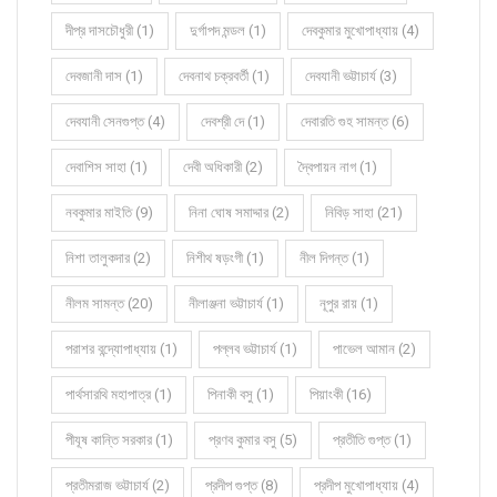
দীপ্র দাসচৌধুরী (1)
দুর্গাপদ মন্ডল (1)
দেবকুমার মুখোপাধ্যায় (4)
দেবজানী দাস (1)
দেবনাথ চক্রবর্তী (1)
দেবযানী ভট্টাচার্য (3)
দেবযানী সেনগুপ্ত (4)
দেবশ্রী দে (1)
দেবারতি গুহ সামন্ত (6)
দেবাশিস সাহা (1)
দেবী অধিকারী (2)
দ্বৈপায়ন নাগ (1)
নবকুমার মাইতি (9)
নিনা ঘোষ সমাদ্দার (2)
নিবিড় সাহা (21)
নিশা তালুকদার (2)
নিশীথ ষড়ংগী (1)
নীল দিগন্ত (1)
নীলম সামন্ত (20)
নীলাঞ্জনা ভট্টাচার্য (1)
নূপুর রায় (1)
পরাশর বন্দ্যোপাধ্যায় (1)
পল্লব ভট্টাচার্য (1)
পাভেল আমান (2)
পার্থসারথি মহাপাত্র (1)
পিনাকী বসু (1)
পিয়াংকী (16)
পীযূষ কান্তি সরকার (1)
প্রণব কুমার বসু (5)
প্রতীতি গুপ্ত (1)
প্রতীমরাজ ভট্টাচার্য (2)
প্রদীপ গুপ্ত (8)
প্রদীপ মুখোপাধ্যায় (4)