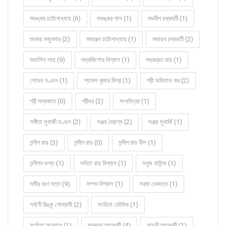
শুভঙ্কর চট্টোপাধ্যায় (6)
শুভঙ্কর পাল (1)
শুভদীপ চক্রবর্তী (1)
শুভময় মজুমদার (2)
শুভাঞ্জন চট্টোপাধ্যায় (1)
শুভায়ন চক্রবর্তী (2)
শুভাশিস সাহু (9)
শুভ্রকিশোর বিশ্বাস (1)
শুভ্রব্রত রায় (1)
শোভন মণ্ডল (1)
শ্যামল কুমার মিশ্র (1)
শ্রী অমিতাভ কর (2)
শ্রী সদ্যজাত (0)
শ্রীধর (2)
সংঘমিত্রা (1)
সঙ্গীতা মুখার্জী মণ্ডল (2)
সঞ্জয় বৈরাগ্য (2)
সঞ্জয় মুখার্জি (1)
সন্দীপ রায় (3)
সন্দীপ রায় (0)
সন্দীপ রায় নীল (1)
সন্দীপন গুপ্ত (1)
সবিতা রায় বিশ্বাস (1)
সবুজ বাসিন্দা (1)
সমীর বরণ দত্ত (9)
সম্পদ বিশ্বাস (1)
সরমা দেবদত্ত (1)
সর্বাণী রিঙ্কু গোস্বামী (2)
সংহিতা ভৌমিক (1)
সংহিতা সান্যাল (1)
সান্ত্বনা ব্যানার্জী (4)
সায়নী ব্যানার্জী (1)