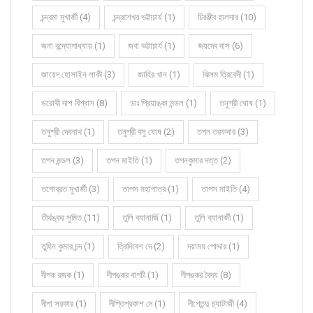
চন্দ্রমা মুখার্জী (4)
চন্দ্রশেখর ভট্টাচার্য (1)
চিরঞ্জীব হালদার (10)
জনা বন্দ্যোপাধ্যায় (1)
জবা ভট্টাচার্য (1)
জয়দেব দাস (6)
জায়েদ হোসাইন লাকী (3)
জাহির খান (1)
ঝিলম ত্রিবেদী (1)
ডরোথী দাশ বিশ্বাস (8)
ডাঃ প্রিয়াঙ্কা মন্ডল (1)
তনুশ্রী ঘোষ (1)
তনুশ্রী দেবনাথ (1)
তনুশ্রী বসু ঘোষ (2)
তপন তরফদার (3)
তপন মন্ডল (3)
তপন মাইতি (1)
তপনকুমার দত্ত (2)
তপোব্রত মুখার্জী (3)
তাপস মহাপাত্র (1)
তাপস মাইতি (4)
তীর্থঙ্কর সুমিত (11)
তুলি ব্যানার্জি (1)
তুলি ব্যানার্জী (1)
তুহিন কুমার চন্দ (1)
ত্রিদিবেশ দে (2)
দয়াময় পোদ্দার (1)
দীপক রজক (1)
দীপঙ্কর বাগচী (1)
দীপঙ্কর বৈদ্য (8)
দীপা সরকার (1)
দীপ্তিপ্রকাশ দে (1)
দীপ্তেন্দু চ্যাটার্জী (4)