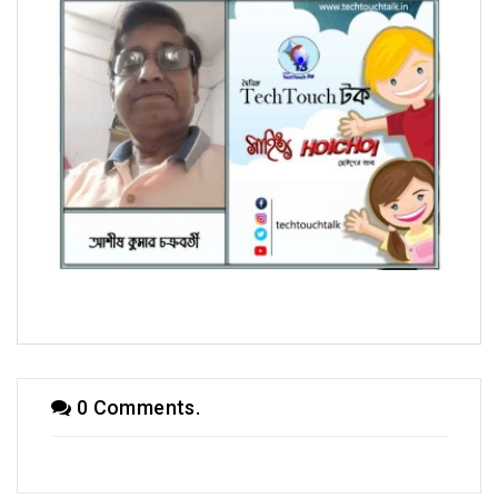
হৈচৈ কবিতায় আশীষ কুমার চক্রবর্তী
0 Comments.