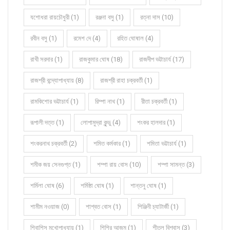
যশোধরা রায়চৌধুরী (1)
রঞ্জনা বসু (1)
রত্না দাস (10)
রবীন বসু (1)
রমেশ দে (4)
রহিত ঘোষাল (4)
রাখী সরদার (1)
রাজকুমার ঘোষ (18)
রাজদীপ ভট্টাচার্য (17)
রাজশ্রী বন্দ্যোপাধ্যায় (8)
রাজশ্রী রাহা চক্রবর্তী (1)
রামকিশোর ভট্টাচার্য (1)
রিম্পা নাথ (1)
রীতা চক্রবর্তী (1)
রূপালী দত্ত (1)
লোপামুদ্রা কুন্ডু (4)
শংকর হালদার (1)
শংকরনাথ চক্রবর্তী (2)
শমিত কর্মকার (1)
শমিতা ভট্টাচার্য (1)
শমীক জয় সেনগুপ্ত (1)
শম্পা রায় বোস (10)
শম্পা সামন্ত (3)
শর্মিলা ঘোষ (6)
শর্মিষ্ঠা ঘোষ (1)
শান্তনু ঘোষ (1)
শামীম নওয়াজ (0)
শাশ্বত বোস (1)
শিঞ্জিনী চ্যাটার্জী (1)
শিবাশিস মুখোপাধ্যায় (1)
শিশির আজম (1)
শীতল বিশ্বাস (3)