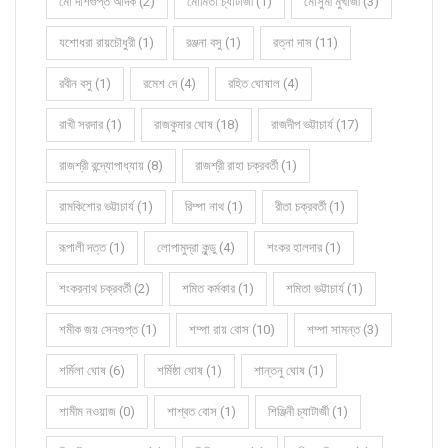
মৌ দাশগুপ্ত আদক (2)
মৌমিতা চ্যাটার্জী (1)
মৌসুমী মুখার্জী (3)
যশোধরা রায়চৌধুরী (1)
রঞ্জনা বসু (1)
রত্না দাস (11)
রবীন বসু (1)
রমেশ দে (4)
রহিত ঘোষাল (4)
রাখী সরদার (1)
রাজকুমার ঘোষ (18)
রাজদীপ ভট্টাচার্য (17)
রাজশ্রী বন্দ্যোপাধ্যায় (8)
রাজশ্রী রাহা চক্রবর্তী (1)
রামকিশোর ভট্টাচার্য (1)
রিম্পা নাথ (1)
রীতা চক্রবর্তী (1)
রূপালী দত্ত (1)
লোপামুদ্রা কুন্ডু (4)
শংকর হালদার (1)
শংকরনাথ চক্রবর্তী (2)
শমিত কর্মকার (1)
শমিতা ভট্টাচার্য (1)
শমীক জয় সেনগুপ্ত (1)
শম্পা রায় বোস (10)
শম্পা সামন্ত (3)
শর্মিলা ঘোষ (6)
শর্মিষ্ঠা ঘোষ (1)
শান্তনু ঘোষ (1)
শামীম নওয়াজ (0)
শাশ্বত বোস (1)
শিঞ্জিনী চ্যাটার্জী (1)