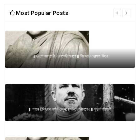
Most Popular Posts
prev
next
|| ২৩শে জানুয়ারি - নেতাজী স্মরণে || লিখেছেন আল্পনা মিত্র
|| মহান চিকিৎসক নর্মান বেথুন: জন্মদিনে স্মরণলেখ || মৃদুল শ্রীমানী