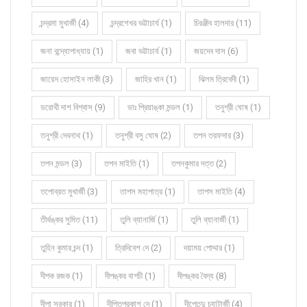
চন্দ্রমা মুখার্জী (4)
চন্দ্রশেখর ভট্টাচার্য (1)
চিরঞ্জীব হালদার (11)
জনা বন্দ্যোপাধ্যায় (1)
জবা ভট্টাচার্য (1)
জয়দেব দাস (6)
জায়েদ হোসাইন লাকী (3)
জাহির খান (1)
ঝিলম ত্রিবেদী (1)
ডরোথী দাশ বিশ্বাস (9)
ডাঃ প্রিয়াঙ্কা মন্ডল (1)
তনুশ্রী ঘোষ (1)
তনুশ্রী দেবনাথ (1)
তনুশ্রী বসু ঘোষ (2)
তপন তরফদার (3)
তপন মন্ডল (3)
তপন মাইতি (1)
তপনকুমার দত্ত (2)
তপোব্রত মুখার্জী (3)
তাপস মহাপাত্র (1)
তাপস মাইতি (4)
তীর্থঙ্কর সুমিত (11)
তুলি ব্যানার্জি (1)
তুলি ব্যানার্জী (1)
তুহিন কুমার চন্দ (1)
ত্রিদিবেশ দে (2)
দয়াময় পোদ্দার (1)
দীপক রজক (1)
দীপঙ্কর বাগচী (1)
দীপঙ্কর বৈদ্য (8)
দীপা সরকার (1)
দীপ্তিপ্রকাশ দে (1)
দীপ্তেন্দু চ্যাটার্জী (4)