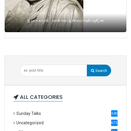
|| ২৩শে জানুয়ারি - নেতাজী স্মরণে || লিখেছেন অঞ্জলি দেনন্দী, মম
Search
ALL CATEGORIES
Sunday Talks
640
Uncategorized
6738