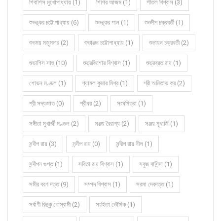
শিবাশিস মুখোপাধ্যায় (1)
শিশির আজম (1)
শীতল বিশ্বাস (3)
শুভঙ্কর চট্টোপাধ্যায় (6)
শুভঙ্কর পাল (1)
শুভদীপ চক্রবর্তী (1)
শুভময় মজুমদার (2)
শুভাঞ্জন চট্টোপাধ্যায় (1)
শুভায়ন চক্রবর্তী (2)
শুভাশিস সাহু (10)
শুভ্রকিশোর বিশ্বাস (1)
শুভ্রব্রত রায় (1)
শোভন মণ্ডল (1)
শ্যামল কুমার মিশ্র (1)
শ্রী অমিতাভ কর (2)
শ্রী সদ্যজাত (0)
শ্রীধর (2)
সংঘমিত্রা (1)
সঙ্গীতা মুখার্জী মণ্ডল (2)
সঞ্জয় বৈরাগ্য (2)
সঞ্জয় মুখার্জি (1)
সন্দীপ রায় (3)
সন্দীপ রায় (0)
সন্দীপ রায় নীল (1)
সন্দীপন গুপ্ত (1)
সবিতা রায় বিশ্বাস (1)
সবুজ বাসিন্দা (1)
সমীর বরণ দত্ত (9)
সম্পদ বিশ্বাস (1)
সরমা দেবদত্ত (1)
সর্বাণী রিঙ্কু গোস্বামী (2)
সংহিতা ভৌমিক (1)