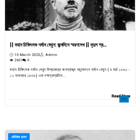
|| মহান চিকিৎসক নর্মান বেথুন: জন্মদিনে স্মরণলেখ || মৃদুল শ্র...
10 March 2023
Admin
2601
0
মহান চিকিৎসক নর্মান বেথুন বিশ্বজোড়া জনস্বাস্থ্য আন্দোলনে নর্মান বেথুন ( ৪ মার্চ ১৮৯০ -
১২ নভেম্বর ১৯৩৯) এক নক্ষত্রপ্রতিম...
Read More
এডিটরস চয়েস