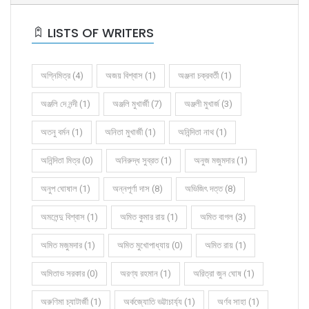
LISTS OF WRITERS
অগ্নিমিত্র (4)
অজয় বিশ্বাস (1)
অঞ্জনা চক্রবর্তী (1)
অঞ্জলি দে নন্দী (1)
অঞ্জলি মুখার্জী (7)
অঞ্জলী মুখার্জ (3)
অতনু বর্মন (1)
অনিতা মুখার্জী (1)
অনিন্দিতা নাথ (1)
অনিন্দিতা মিত্র (0)
অনিরুদ্ধ সুব্রত (1)
অনুজ মজুমদার (1)
অনুপ ঘোষাল (1)
অন্নপূর্ণা দাস (8)
অভিজিৎ দত্ত (8)
অমলেন্দু বিশ্বাস (1)
অমিত কুমার রায় (1)
অমিত বাগল (3)
অমিত মজুমদার (1)
অমিত মুখোপাধ্যায় (0)
অমিত রায় (1)
অমিতাভ সরকার (0)
অরণ্য রহমান (1)
অরিত্রা জুন ঘোষ (1)
অরুণিমা চ্যাটার্জী (1)
অর্কজ্যোতি ভট্টাচার্য্য (1)
অর্ণব সাহা (1)