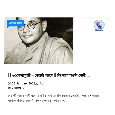
এডিটরস চয়েস
|| ২৩শে জানুয়ারি - নেতাজী স্মরণে || লিখেছেন অঞ্জলি দেনন্দী,...
23 January 2023
Admin
2588
0
নেতাজী আমার ধমনী প্রবাহে তুমি। সর্বোচ্চে ছিল তোমার জন্মভূমি। আমার শক্তিতে
জাগ্রত দিবাকর, নেতাজী সুভাষ চন্দ্র বসু। আমার ক...