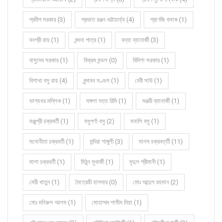
প্রদীপ সরকার (3)
প্রভাত রঞ্জন ভট্টাচার্য্য (4)
প্রাণজি বসাক (1)
বনশ্রী রায় (1)
বন্দনা পাত্র (1)
বন্যা ব্যানার্জী (3)
বাসুদেব সরকার (1)
বিক্রম মন্ডল (0)
বিদিশা সরকার (1)
বিশাখা বসু রায় (4)
বৃন্দাবন মণ্ডল (1)
বেবী সাউ (1)
ভাগ্যধর মল্লিক (1)
মঙ্গলা দত্ত রিমি (1)
মঞ্জরী ব্যানার্জী (1)
মঞ্জুশ্রী চক্রবর্তী (1)
মধুপর্ণা বসু (2)
মনালি বসু (1)
মনোনীতা চক্রবর্তী (1)
মন্দিরা গাঙ্গুলী (3)
মানস চক্রবর্ত্তী (11)
মালা চক্রবর্তী (1)
মিঠুন মুখার্জী (1)
মৃদুল শ্রীমানী (1)
মেরী খাতুন (1)
মৈত্রেয়ী হালদার (0)
মোঃ আব্দুল রহমান (2)
মোঃ মনিরুল আলম (1)
মোহাম্মদ শামীম মিয়া (1)