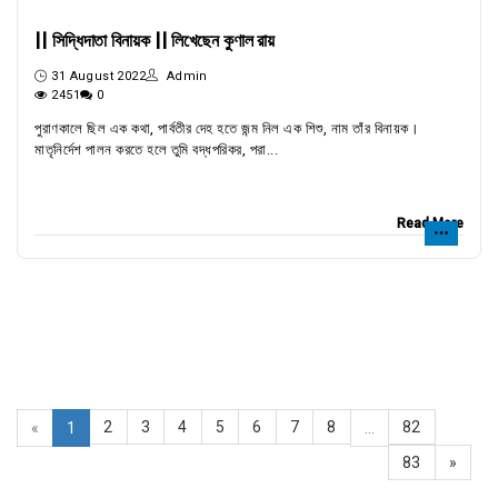
|| সিদ্ধিদাতা বিনায়ক || লিখেছেন কুণাল রায়
31 August 2022
Admin
2451
0
পুরাণকালে ছিল এক কথা, পার্বতীর দেহ হতে জন্ম নিল এক শিশু, নাম তাঁর বিনায়ক।
মাতৃনির্দেশ পালন করতে হলে তুমি বদ্ধপরিকর, পরা...
Read More
2
3
4
5
6
7
8
82
«
1
...
83
»