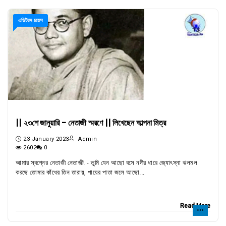
এডিটরস চয়েস
|| ২৩শে জানুয়ারি - নেতাজী স্মরণে || লিখেছেন আল্পনা মিত্র
23 January 2023
Admin
2602
0
আমার স্বপ্নের নেতাজী নেতাজী! - তুমি যেন আছো বসে নদীর ধারে জ্যোৎস্না ঝলমল
করছে তোমার কাঁধের তিন তারায়, পায়ের পাতা জলে আছো...
Read More