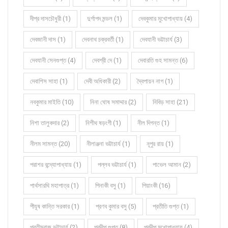
দীপ্র দাসচৌধুরী (1)
দুর্গাপদ মন্ডল (1)
দেবকুমার মুখোপাধ্যায় (4)
দেবজানী দাস (1)
দেবনাথ চক্রবর্তী (1)
দেবযানী ভট্টাচার্য (3)
দেবযানী সেনগুপ্ত (4)
দেবশ্রী দে (1)
দেবারতি গুহ সামন্ত (6)
দেবাশিস সাহা (1)
দেবী অধিকারী (2)
দ্বৈপায়ন নাগ (1)
নবকুমার মাইতি (10)
নিনা ঘোষ সমাদ্দার (2)
নিবিড় সাহা (21)
নিশা তালুকদার (2)
নিশীথ ষড়ংগী (1)
নীল দিগন্ত (1)
নীলম সামন্ত (20)
নীলাঞ্জনা ভট্টাচার্য (1)
নূপুর রায় (1)
পরাশর বন্দ্যোপাধ্যায় (1)
পল্লব ভট্টাচার্য (1)
পাভেল আমান (2)
পার্থসারথি মহাপাত্র (1)
পিনাকী বসু (1)
পিয়াংকী (16)
পীযূষ কান্তি সরকার (1)
প্রণব কুমার বসু (5)
প্রতীতি গুপ্ত (1)
প্রতীমরাজ ভট্টাচার্য (2)
প্রদীপ গুপ্ত (8)
প্রদীপ মুখোপাধ্যায় (4)