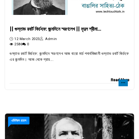
|| গুস্তাভ রবার্ট কির্চহফ: জন্মদিনে স্মরণলেখ || মৃদুল শ্রীমা...
12 March 2023
Admin
2586
0
গুস্তাভ রবার্ট কির্চহফ: জন্মদিনে স্মরণলেখ আজ বারো মার্চ পদার্থবিজ্ঞানী গুস্তাভ রবার্ট কির্চহফ
এর জন্মদিন। আজ থেকে প্রায়...
Read More
এডিটরস চয়েস