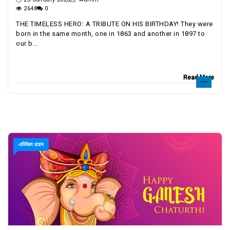
2648
0
THE TIMELESS HERO: A TRIBUTE ON HIS BIRTHDAY! They were
born in the same month, one in 1863 and another in 1897 to
our b...
Read More
এডিটরস চয়েস