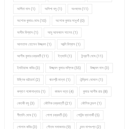
অর্পিতা দাস (1)
অলিপা বসু (1)
অংশুদেব (11)
অশোক কুমার ঘোষ (10)
অশোক কুমার সাধুখাঁ (0)
অসীম বিশ্বাস (1)
আবু আফজাল সালেহ (1)
আলতাফ হোসেন উজ্জ্বল (1)
আল্পি বিশ্বাস (1)
আশীষ কুমার চক্রবর্তী (11)
ইত্যাদি (1)
ইন্দ্রাণী ঘোষ (11)
ইমতিয়াজ কবির (3)
উজ্জ্বল কুমার মল্লিক (55)
উজ্জ্বল দাস (3)
উষ্ণিক ভট্টাচার্য (2)
ঋতশ্রী মান্না (1)
ঐন্দ্রিলা ঘোষাল (1)
কল্যাণ গঙ্গোপাধ্যায় (1)
কাজল দত্ত (4)
কুমার আশীষ রায় (8)
কেতকী বসু (3)
কৌশিক চক্রবর্ত্তী (21)
কৌশিক মন্ডল (1)
গীতালি ঘোষ (1)
গোপা চক্রবর্তী (3)
গোবিন্দ ব্যানার্জী (5)
গোলাম কবির (3)
গৌতম সমাজদার (9)
চন্দন দাশগুপ্ত (2)