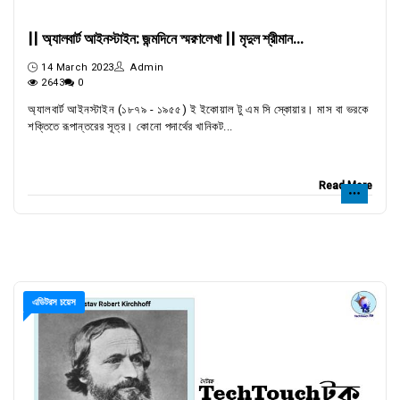
|| অ্যালবার্ট আইনস্টাইন: জন্মদিনে স্মরণলেখা || মৃদুল শ্রীমান...
14 March 2023
Admin
2643
0
অ্যালবার্ট আইনস্টাইন (১৮৭৯ - ১৯৫৫) ই ইকোয়াল টু এম সি স্কোয়ার। মাস বা ভরকে
শক্তিতে রূপান্তরের সূত্র। কোনো পদার্থের খানিকট...
Read More
এডিটরস চয়েস