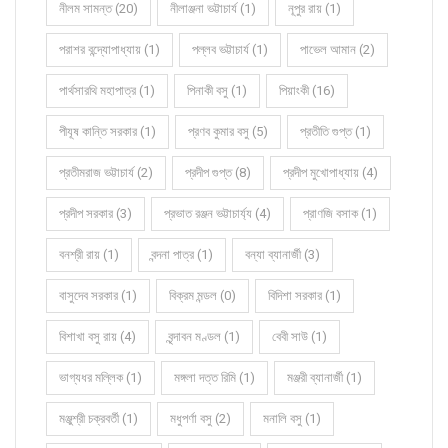
নীলম সামন্ত (20)
নীলাঞ্জনা ভট্টাচার্য (1)
নূপুর রায় (1)
পরাশর বন্দ্যোপাধ্যায় (1)
পল্লব ভট্টাচার্য (1)
পাভেল আমান (2)
পার্থসারথি মহাপাত্র (1)
পিনাকী বসু (1)
পিয়াংকী (16)
পীযূষ কান্তি সরকার (1)
প্রণব কুমার বসু (5)
প্রতীতি গুপ্ত (1)
প্রতীমরাজ ভট্টাচার্য (2)
প্রদীপ গুপ্ত (8)
প্রদীপ মুখোপাধ্যায় (4)
প্রদীপ সরকার (3)
প্রভাত রঞ্জন ভট্টাচার্য্য (4)
প্রাণজি বসাক (1)
বনশ্রী রায় (1)
বন্দনা পাত্র (1)
বন্যা ব্যানার্জী (3)
বাসুদেব সরকার (1)
বিক্রম মন্ডল (0)
বিদিশা সরকার (1)
বিশাখা বসু রায় (4)
বৃন্দাবন মণ্ডল (1)
বেবী সাউ (1)
ভাগ্যধর মল্লিক (1)
মঙ্গলা দত্ত রিমি (1)
মঞ্জরী ব্যানার্জী (1)
মঞ্জুশ্রী চক্রবর্তী (1)
মধুপর্ণা বসু (2)
মনালি বসু (1)