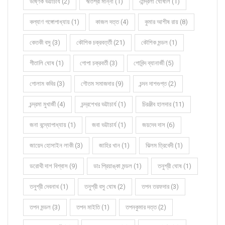
উষ্ণিক ভট্টাচার্য (2)
ঋতশ্রী মান্না (1)
ঐন্দ্রিলা ঘোষাল (1)
কল্যাণ গঙ্গোপাধ্যায় (1)
কাজল দত্ত (4)
কুমার আশীষ রায় (8)
কেতকী বসু (3)
কৌশিক চক্রবর্ত্তী (21)
কৌশিক মন্ডল (1)
গীতালি ঘোষ (1)
গোপা চক্রবর্তী (3)
গোবিন্দ ব্যানার্জী (5)
গোলাম কবির (3)
গৌতম সমাজদার (9)
চন্দন দাশগুপ্ত (2)
চন্দ্রমা মুখার্জী (4)
চন্দ্রশেখর ভট্টাচার্য (1)
চিরঞ্জীব হালদার (11)
জনা বন্দ্যোপাধ্যায় (1)
জবা ভট্টাচার্য (1)
জয়দেব দাস (6)
জায়েদ হোসাইন লাকী (3)
জাহির খান (1)
ঝিলম ত্রিবেদী (1)
ডরোথী দাশ বিশ্বাস (9)
ডাঃ প্রিয়াঙ্কা মন্ডল (1)
তনুশ্রী ঘোষ (1)
তনুশ্রী দেবনাথ (1)
তনুশ্রী বসু ঘোষ (2)
তপন তরফদার (3)
তপন মন্ডল (3)
তপন মাইতি (1)
তপনকুমার দত্ত (2)