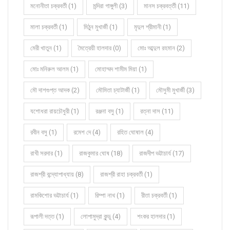
মনোনীতা চক্রবর্তী (1)
মন্দিরা গাঙ্গুলী (3)
মানস চক্রবর্ত্তী (11)
মালা চক্রবর্তী (1)
মিঠুন মুখার্জী (1)
মৃদুল শ্রীমানী (1)
মেরী খাতুন (1)
মৈত্রেয়ী হালদার (0)
মোঃ আব্দুল রহমান (2)
মোঃ মনিরুল আলম (1)
মোহাম্মদ শামীম মিয়া (1)
মৌ দাশগুপ্ত আদক (2)
মৌমিতা চ্যাটার্জী (1)
মৌসুমী মুখার্জী (3)
যশোধরা রায়চৌধুরী (1)
রঞ্জনা বসু (1)
রত্না দাস (11)
রবীন বসু (1)
রমেশ দে (4)
রহিত ঘোষাল (4)
রাখী সরদার (1)
রাজকুমার ঘোষ (18)
রাজদীপ ভট্টাচার্য (17)
রাজশ্রী বন্দ্যোপাধ্যায় (8)
রাজশ্রী রাহা চক্রবর্তী (1)
রামকিশোর ভট্টাচার্য (1)
রিম্পা নাথ (1)
রীতা চক্রবর্তী (1)
রূপালী দত্ত (1)
লোপামুদ্রা কুন্ডু (4)
শংকর হালদার (1)