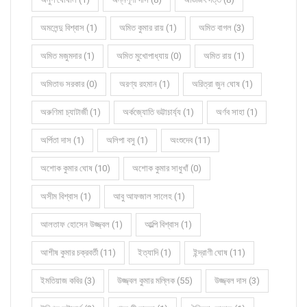
অমলেন্দু বিশ্বাস (1)
অমিত কুমার রায় (1)
অমিত বাগল (3)
অমিত মজুমদার (1)
অমিত মুখোপাধ্যায় (0)
অমিত রায় (1)
অমিতাভ সরকার (0)
অরণ্য রহমান (1)
অরিত্রা জুন ঘোষ (1)
অরুণিমা চ্যাটার্জী (1)
অর্কজ্যোতি ভট্টাচার্য্য (1)
অর্ণব সাহা (1)
অর্পিতা দাস (1)
অলিপা বসু (1)
অংশুদেব (11)
অশোক কুমার ঘোষ (10)
অশোক কুমার সাধুখাঁ (0)
অসীম বিশ্বাস (1)
আবু আফজাল সালেহ (1)
আলতাফ হোসেন উজ্জ্বল (1)
আল্পি বিশ্বাস (1)
আশীষ কুমার চক্রবর্তী (11)
ইত্যাদি (1)
ইন্দ্রাণী ঘোষ (11)
ইমতিয়াজ কবির (3)
উজ্জ্বল কুমার মল্লিক (55)
উজ্জ্বল দাস (3)