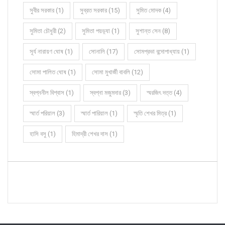
সুবীর সরকার (1)
সুব্রত সরকার (15)
সুমিত মোদক (4)
সুমিতা চৌধুরী (2)
সুমিতা পয়ড়্যা (1)
সুশান্ত সেন (8)
সূর্য নারায়ণ ঘোষ (1)
সোনালি (17)
সোমপ্রভা বন্দোপাধ্যায় (1)
সোমা পালিত ঘোষ (1)
সোমা মুখার্জী বাবলি (12)
স্বপ্ননীল বিশ্বাস (1)
স্বপ্না মজুমদার (3)
স্মরজিৎ দত্ত (4)
স্মার্ত পরিয়াল (3)
স্মার্ত পারিয়াল (1)
স্মৃতি শেখর মিত্র (1)
হাসি বসু (1)
হিমাদ্রী শেখর দাস (1)