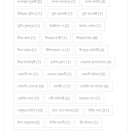
তপোব্রত মুখার্জী (3)
তাপস মহাপাত্র (1)
তাপস মাইতি (4)
তীর্থঙ্কর সুমিত (11)
তুলি ব্যানার্জি (1)
তুলি ব্যানার্জী (1)
তুহিন কুমার চন্দ (1)
ত্রিদিবেশ দে (2)
দয়াময় পোদ্দার (1)
দীপক রজক (1)
দীপঙ্কর বাগচী (1)
দীপঙ্কর বৈদ্য (8)
দীপা সরকার (1)
দীপ্তিপ্রকাশ দে (1)
দীপ্তেন্দু চ্যাটার্জী (4)
দীপ্র দাসচৌধুরী (1)
দুর্গাপদ মন্ডল (1)
দেবকুমার মুখোপাধ্যায় (4)
দেবজানী দাস (1)
দেবনাথ চক্রবর্তী (1)
দেবযানী ভট্টাচার্য (3)
দেবযানী সেনগুপ্ত (4)
দেবশ্রী দে (1)
দেবারতি গুহ সামন্ত (6)
দেবাশিস সাহা (1)
দেবী অধিকারী (2)
দ্বৈপায়ন নাগ (1)
নবকুমার মাইতি (10)
নিনা ঘোষ সমাদ্দার (2)
নিবিড় সাহা (21)
নিশা তালুকদার (2)
নিশীথ ষড়ংগী (1)
নীল দিগন্ত (1)