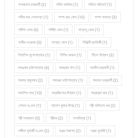
শংকরনাথ চক্রবর্তী (2)
শমিত কর্মকার (1)
শমিতা ভট্টাচার্য (1)
শমীক জয় সেনগুপ্ত (1)
শম্পা রায় বোস (10)
শম্পা সামন্ত (3)
শর্মিলা ঘোষ (6)
শর্মিষ্ঠা ঘোষ (1)
শান্তনু ঘোষ (1)
শামীম নওয়াজ (0)
শাশ্বত বোস (1)
শিঞ্জিনী চ্যাটার্জী (1)
শিবাশিস মুখোপাধ্যায় (1)
শিশির আজম (1)
শীতল বিশ্বাস (3)
শুভঙ্কর চট্টোপাধ্যায় (6)
শুভঙ্কর পাল (1)
শুভদীপ চক্রবর্তী (1)
শুভময় মজুমদার (2)
শুভাঞ্জন চট্টোপাধ্যায় (1)
শুভায়ন চক্রবর্তী (2)
শুভাশিস সাহু (10)
শুভ্রকিশোর বিশ্বাস (1)
শুভ্রব্রত রায় (1)
শোভন মণ্ডল (1)
শ্যামল কুমার মিশ্র (1)
শ্রী অমিতাভ কর (2)
শ্রী সদ্যজাত (0)
শ্রীধর (2)
সংঘমিত্রা (1)
সঙ্গীতা মুখার্জী মণ্ডল (2)
সঞ্জয় বৈরাগ্য (2)
সঞ্জয় মুখার্জি (1)