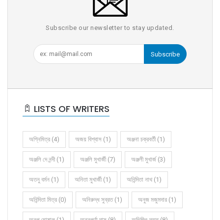
Subscribe our newsletter to stay updated.
Subscribe
LISTS OF WRITERS
অগ্নিমিত্র (4)
অজয় বিশ্বাস (1)
অঞ্জনা চক্রবর্তী (1)
অঞ্জলি দে নন্দী (1)
অঞ্জলি মুখার্জী (7)
অঞ্জলী মুখার্জ (3)
অতনু বর্মন (1)
অনিতা মুখার্জী (1)
অনিন্দিতা নাথ (1)
অনিন্দিতা মিত্র (0)
অনিরুদ্ধ সুব্রত (1)
অনুজ মজুমদার (1)
অনুপ ঘোষাল (1)
অন্নপূর্ণা দাস (8)
অভিজিৎ দত্ত (8)