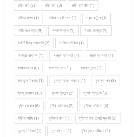
সন্দীপ রায় (3)
সন্দীপ রায় (0)
সন্দীপ রায় নীল (1)
সন্দীপন গুপ্ত (1)
সবিতা রায় বিশ্বাস (1)
সবুজ বাসিন্দা (1)
সমীর বরণ দত্ত (9)
সম্পদ বিশ্বাস (1)
সরমা দেবদত্ত (1)
সর্বাণী রিঙ্কু গোস্বামী (2)
সংহিতা ভৌমিক (1)
সংহিতা সান্যাল (1)
সান্ত্বনা ব্যানার্জী (4)
সায়নী ব্যানার্জী (1)
সায়ন্তন ধর (8)
সায়ন্তন সেন (1)
সাহানা নন্দন (1)
সিরাজুল ইসলাম (1)
সুকন্যা বন্দ্যোপাধ্যায় (1)
সুকান্ত পাল (3)
সুতনু হালদার (15)
সুতপা পুততুন্ড (2)
সুতপা পূততুণ্ড (3)
সুদীপ ঘোষাল (6)
সুদীপা বর্মণ রায় (2)
সুদীপ্ত পারিয়াল (6)
সুদীপ্ত মাজি (1)
সুদীপ্তা পাল (1)
সুদীপ্তা রায় চৌধুরী মুখার্জী (6)
সুদেষ্ণা সিনহা (1)
সুপায়ণ দাস (1)
সুবীর কুমার ভট্টাচার্য (1)