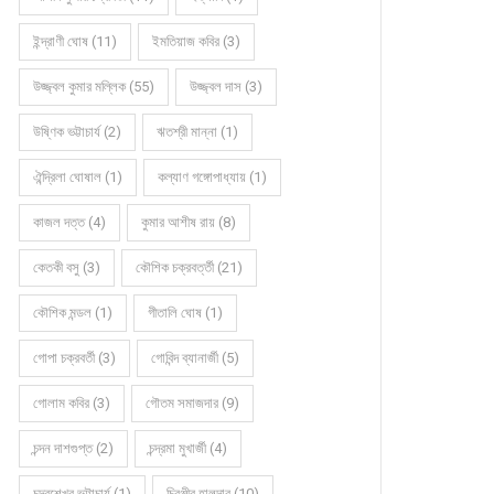
ইন্দ্রাণী ঘোষ (11)
ইমতিয়াজ কবির (3)
উজ্জ্বল কুমার মল্লিক (55)
উজ্জ্বল দাস (3)
উষ্ণিক ভট্টাচার্য (2)
ঋতশ্রী মান্না (1)
ঐন্দ্রিলা ঘোষাল (1)
কল্যাণ গঙ্গোপাধ্যায় (1)
কাজল দত্ত (4)
কুমার আশীষ রায় (8)
কেতকী বসু (3)
কৌশিক চক্রবর্ত্তী (21)
কবিতায় অন্নপূর্ণা দাস
কৌশিক মন্ডল (1)
গীতালি ঘোষ (1)
গোপা চক্রবর্তী (3)
গোবিন্দ ব্যানার্জী (5)
গোলাম কবির (3)
গৌতম সমাজদার (9)
চন্দন দাশগুপ্ত (2)
চন্দ্রমা মুখার্জী (4)
চন্দ্রশেখর ভট্টাচার্য (1)
চিরঞ্জীব হালদার (10)