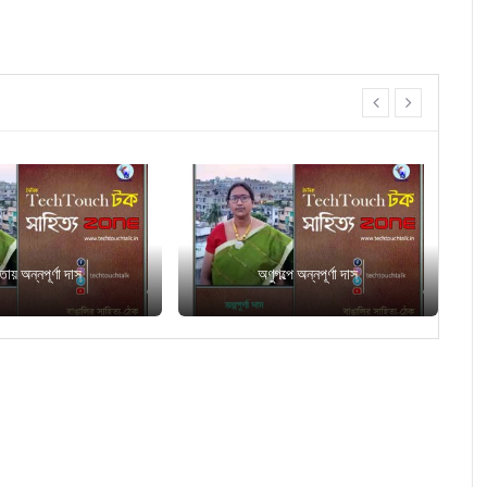
prev
next
তায় অন্নপূর্ণা দাস
অণুগল্পে অন্নপূর্ণা দাস