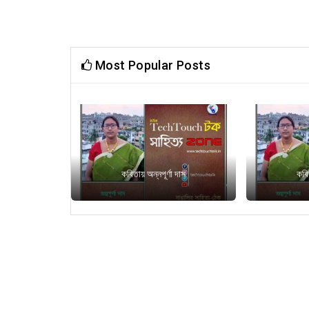
Most Popular Posts
র্ণা দাস
কবিতায় অন্নপূর্ণা দাস
কবি