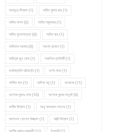
অমলেন্দু বিশ্বাস (1)
অমিত কুমার রায় (1)
অমিত বাগল (3)
অমিত মজুমদার (1)
অমিত মুখোপাধ্যায় (0)
অমিত রায় (1)
অমিতাভ সরকার (0)
অরণ্য রহমান (1)
অরিত্রা জুন ঘোষ (1)
অরুণিমা চ্যাটার্জী (1)
অর্কজ্যোতি ভট্টাচার্য্য (1)
অর্ণব সাহা (1)
অর্পিতা দাস (1)
অলিপা বসু (1)
অংশুদেব (11)
অশোক কুমার ঘোষ (10)
অশোক কুমার সাধুখাঁ (0)
অসীম বিশ্বাস (1)
আবু আফজাল সালেহ (1)
আলতাফ হোসেন উজ্জ্বল (1)
আল্পি বিশ্বাস (1)
আশীষ কুমার চক্রবর্তী (11)
ইত্যাদি (1)