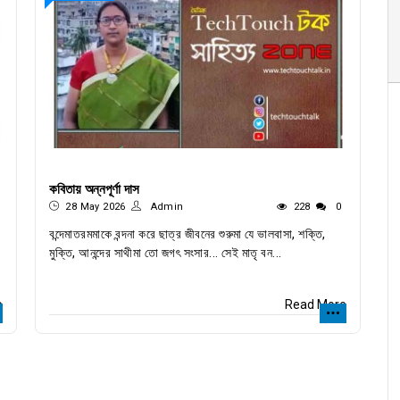
কবিতায় অন্নপূর্ণা দাস
28 May 2026
Admin
228
0
বন্দেমাতরমমাকে বন্দনা করে ছাত্র জীবনের শুরুমা যে ভালবাসা, শক্তি,
মুক্তি, আনন্দের সাথীমা তো জগৎ সংসার... সেই মাতৃ বন...
e
Read More