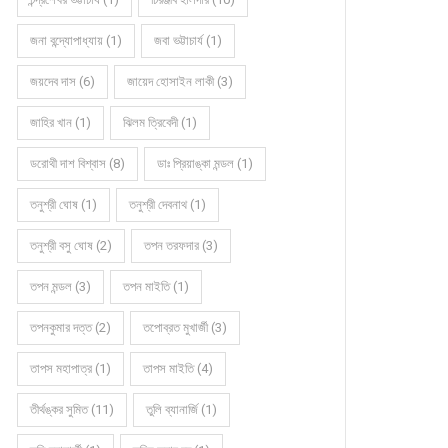
জনা বন্দ্যোপাধ্যায় (1)
জবা ভট্টাচার্য (1)
জয়দেব দাস (6)
জায়েদ হোসাইন লাকী (3)
জাহির খান (1)
ঝিলম ত্রিবেদী (1)
ডরোথী দাশ বিশ্বাস (8)
ডাঃ প্রিয়াঙ্কা মন্ডল (1)
তনুশ্রী ঘোষ (1)
তনুশ্রী দেবনাথ (1)
তনুশ্রী বসু ঘোষ (2)
তপন তরফদার (3)
তপন মন্ডল (3)
তপন মাইতি (1)
তপনকুমার দত্ত (2)
তপোব্রত মুখার্জী (3)
তাপস মহাপাত্র (1)
তাপস মাইতি (4)
তীর্থঙ্কর সুমিত (11)
তুলি ব্যানার্জি (1)