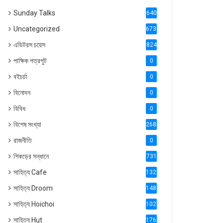
Sunday Talks
640
Uncategorized
6738
এডিটরস চয়েস
824
পাক্ষিক পত্রপুট
0
বইচর্চা
0
বিনোদন
0
বিবিধ
0
বিশেষ সংখ্যা
2686
রাজনীতি
0
শিকড়ের সন্ধানে
731
সাহিত্য Cafe
1321
সাহিত্য Droom
1488
সাহিত্য Hoichoi
1027
সাহিত্য Hut
1769