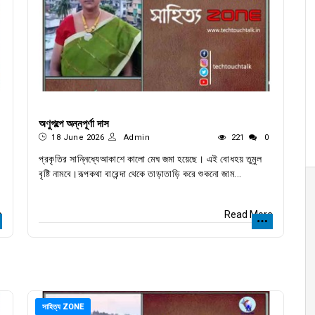
অণুগল্পে অন্নপূর্ণা দাস
18 June 2026
Admin
221
0
প্রকৃতির সান্নিধ্যেআকাশে কালো মেঘ জমা হয়েছে। এই বোধহয় তুমুল
বৃষ্টি নামবে।রূপকথা বারেন্দা থেকে তাড়াতাড়ি করে শুকনো জাম...
e
Read More
সাহিত্য ZONE