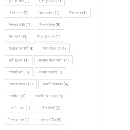
তুলি ব্যানার্জী (1)
তুহিন কুমার চন্দ (1)
ত্রিদিবেশ দে (2)
দয়াময় পোদ্দার (1)
দীপক রজক (1)
দীপঙ্কর বাগচী (1)
দীপঙ্কর বৈদ্য (8)
দীপা সরকার (1)
দীপ্তিপ্রকাশ দে (1)
দীপ্তেন্দু চ্যাটার্জী (4)
দীপ্র দাসচৌধুরী (1)
দুর্গাপদ মন্ডল (1)
দেবকুমার মুখোপাধ্যায় (4)
দেবজানী দাস (1)
দেবনাথ চক্রবর্তী (1)
দেবযানী ভট্টাচার্য (3)
দেবযানী সেনগুপ্ত (4)
দেবশ্রী দে (1)
দেবারতি গুহ সামন্ত (6)
দেবাশিস সাহা (1)
দেবী অধিকারী (2)
দ্বৈপায়ন নাগ (1)
নবকুমার মাইতি (9)