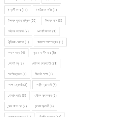
ইন্দ্রাণী ঘোষ (11)
ইমতিয়াজ কবির (3)
উজ্জ্বল কুমার মল্লিক (55)
উজ্জ্বল দাস (3)
উষ্ণিক ভট্টাচার্য (2)
ঋতশ্রী মান্না (1)
ঐন্দ্রিলা ঘোষাল (1)
কল্যাণ গঙ্গোপাধ্যায় (1)
কাজল দত্ত (4)
কুমার আশীষ রায় (8)
কেতকী বসু (3)
কৌশিক চক্রবর্ত্তী (21)
কৌশিক মন্ডল (1)
গীতালি ঘোষ (1)
গোপা চক্রবর্তী (3)
গোবিন্দ ব্যানার্জী (5)
গোলাম কবির (3)
গৌতম সমাজদার (9)
চন্দন দাশগুপ্ত (2)
চন্দ্রমা মুখার্জী (4)
চন্দ্রশেখর ভট্টাচার্য (1)
চিরঞ্জীব হালদার (11)