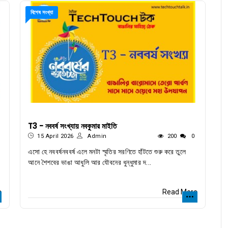
বিশেষ সংখ্যা
T3 - নববর্ষ সংখ্যায় নবকুমার মাইতি
15 April 2026
Admin
200
0
এসো হে নববর্ষনববর্ষ এলে মনটা স্মৃতির সরণিতে হাঁটতে শুরু করে তুলে
আনে শৈশবের ভাঙা আধুলি আর যৌবনের ধুন্ধুমার দ...
e
Read More