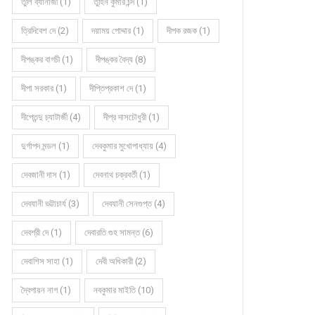
তুলি ব্যানার্জী (1)
তুহিন কুমার চন্দ (1)
ত্রিদিবেশ দে (2)
দয়াময় পোদ্দার (1)
দীপক রজক (1)
দীপঙ্কর বাগচী (1)
দীপঙ্কর বৈদ্য (8)
দীপা সরকার (1)
দীপ্তিপ্রকাশ দে (1)
দীপ্তেন্দু চ্যাটার্জী (4)
দীপ্র দাসচৌধুরী (1)
দুর্গাপদ মন্ডল (1)
দেবকুমার মুখোপাধ্যায় (4)
দেবজানী দাস (1)
দেবনাথ চক্রবর্তী (1)
দেবযানী ভট্টাচার্য (3)
দেবযানী সেনগুপ্ত (4)
দেবশ্রী দে (1)
দেবারতি গুহ সামন্ত (6)
দেবাশিস সাহা (1)
দেবী অধিকারী (2)
দ্বৈপায়ন নাগ (1)
নবকুমার মাইতি (10)