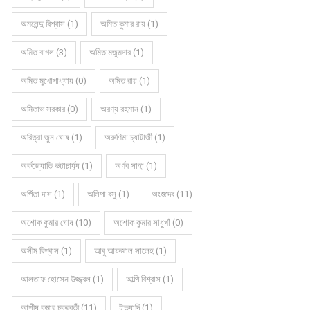
অমলেন্দু বিশ্বাস (1)
অমিত কুমার রায় (1)
অমিত বাগল (3)
অমিত মজুমদার (1)
অমিত মুখোপাধ্যায় (0)
অমিত রায় (1)
অমিতাভ সরকার (0)
অরণ্য রহমান (1)
অরিত্রা জুন ঘোষ (1)
অরুণিমা চ্যাটার্জী (1)
অর্কজ্যোতি ভট্টাচার্য্য (1)
অর্ণব সাহা (1)
অর্পিতা দাস (1)
অলিপা বসু (1)
অংশুদেব (11)
অশোক কুমার ঘোষ (10)
অশোক কুমার সাধুখাঁ (0)
অসীম বিশ্বাস (1)
আবু আফজাল সালেহ (1)
আলতাফ হোসেন উজ্জ্বল (1)
আল্পি বিশ্বাস (1)
আশীষ কুমার চক্রবর্তী (11)
ইত্যাদি (1)