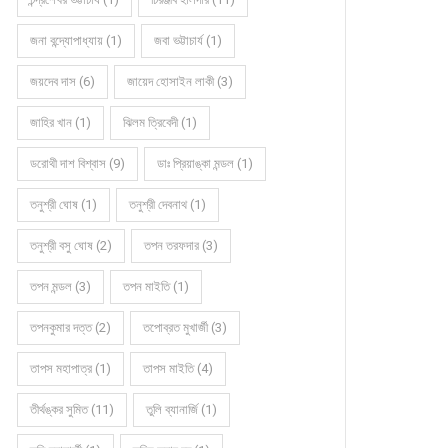
জনা বন্দ্যোপাধ্যায় (1)
জবা ভট্টাচার্য (1)
জয়দেব দাস (6)
জায়েদ হোসাইন লাকী (3)
জাহির খান (1)
ঝিলম ত্রিবেদী (1)
ডরোথী দাশ বিশ্বাস (9)
ডাঃ প্রিয়াঙ্কা মন্ডল (1)
তনুশ্রী ঘোষ (1)
তনুশ্রী দেবনাথ (1)
তনুশ্রী বসু ঘোষ (2)
তপন তরফদার (3)
তপন মন্ডল (3)
তপন মাইতি (1)
কবিতায় নবকুমার মাইতি
কবিতায় নবকুমার মাইতি
তপনকুমার দত্ত (2)
তপোব্রত মুখার্জী (3)
তাপস মহাপাত্র (1)
তাপস মাইতি (4)
তীর্থঙ্কর সুমিত (11)
তুলি ব্যানার্জি (1)