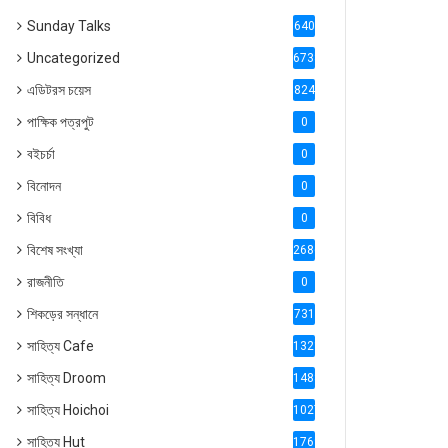
Sunday Talks
640
Uncategorized
6738
এডিটরস চয়েস
824
পাক্ষিক পত্রপুট
0
বইচর্চা
0
বিনোদন
0
বিবিধ
0
বিশেষ সংখ্যা
2686
রাজনীতি
0
শিকড়ের সন্ধানে
731
সাহিত্য Cafe
1321
সাহিত্য Droom
1488
সাহিত্য Hoichoi
1027
সাহিত্য Hut
1769