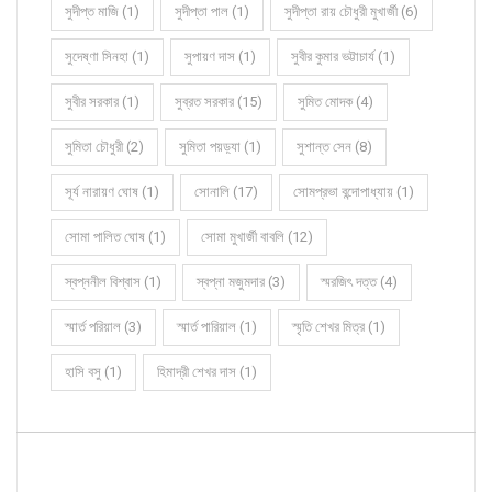
সুদীপ্ত মাজি (1)
সুদীপ্তা পাল (1)
সুদীপ্তা রায় চৌধুরী মুখার্জী (6)
সুদেষ্ণা সিনহা (1)
সুপায়ণ দাস (1)
সুবীর কুমার ভট্টাচার্য (1)
সুবীর সরকার (1)
সুব্রত সরকার (15)
সুমিত মোদক (4)
সুমিতা চৌধুরী (2)
সুমিতা পয়ড়্যা (1)
সুশান্ত সেন (8)
সূর্য নারায়ণ ঘোষ (1)
সোনালি (17)
সোমপ্রভা বন্দোপাধ্যায় (1)
সোমা পালিত ঘোষ (1)
সোমা মুখার্জী বাবলি (12)
স্বপ্ননীল বিশ্বাস (1)
স্বপ্না মজুমদার (3)
স্মরজিৎ দত্ত (4)
স্মার্ত পরিয়াল (3)
স্মার্ত পারিয়াল (1)
স্মৃতি শেখর মিত্র (1)
হাসি বসু (1)
হিমাদ্রী শেখর দাস (1)