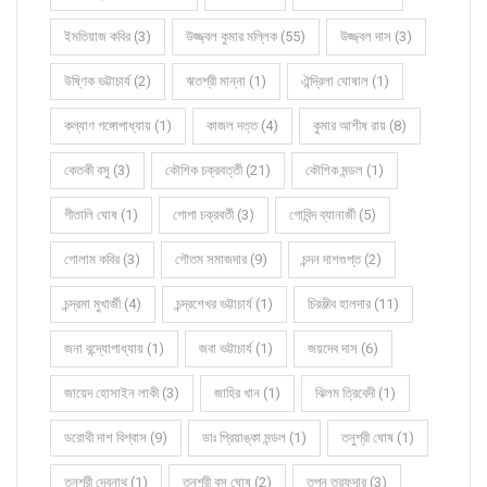
ইমতিয়াজ কবির (3)
উজ্জ্বল কুমার মল্লিক (55)
উজ্জ্বল দাস (3)
উষ্ণিক ভট্টাচার্য (2)
ঋতশ্রী মান্না (1)
ঐন্দ্রিলা ঘোষাল (1)
কল্যাণ গঙ্গোপাধ্যায় (1)
কাজল দত্ত (4)
কুমার আশীষ রায় (8)
কেতকী বসু (3)
কৌশিক চক্রবর্ত্তী (21)
কৌশিক মন্ডল (1)
গীতালি ঘোষ (1)
গোপা চক্রবর্তী (3)
গোবিন্দ ব্যানার্জী (5)
গোলাম কবির (3)
গৌতম সমাজদার (9)
চন্দন দাশগুপ্ত (2)
চন্দ্রমা মুখার্জী (4)
চন্দ্রশেখর ভট্টাচার্য (1)
চিরঞ্জীব হালদার (11)
জনা বন্দ্যোপাধ্যায় (1)
জবা ভট্টাচার্য (1)
জয়দেব দাস (6)
জায়েদ হোসাইন লাকী (3)
জাহির খান (1)
ঝিলম ত্রিবেদী (1)
ডরোথী দাশ বিশ্বাস (9)
ডাঃ প্রিয়াঙ্কা মন্ডল (1)
তনুশ্রী ঘোষ (1)
তনুশ্রী দেবনাথ (1)
তনুশ্রী বসু ঘোষ (2)
তপন তরফদার (3)