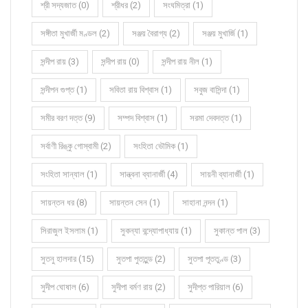
শ্রী সদ্যজাত (0)
শ্রীধর (2)
সংঘমিত্রা (1)
সঙ্গীতা মুখার্জী মণ্ডল (2)
সঞ্জয় বৈরাগ্য (2)
সঞ্জয় মুখার্জি (1)
সন্দীপ রায় (3)
সন্দীপ রায় (0)
সন্দীপ রায় নীল (1)
সন্দীপন গুপ্ত (1)
সবিতা রায় বিশ্বাস (1)
সবুজ বাসিন্দা (1)
সমীর বরণ দত্ত (9)
সম্পদ বিশ্বাস (1)
সরমা দেবদত্ত (1)
সর্বাণী রিঙ্কু গোস্বামী (2)
সংহিতা ভৌমিক (1)
সংহিতা সান্যাল (1)
সান্ত্বনা ব্যানার্জী (4)
সায়নী ব্যানার্জী (1)
সায়ন্তন ধর (8)
সায়ন্তন সেন (1)
সাহানা নন্দন (1)
সিরাজুল ইসলাম (1)
সুকন্যা বন্দ্যোপাধ্যায় (1)
সুকান্ত পাল (3)
সুতনু হালদার (15)
সুতপা পুততুন্ড (2)
সুতপা পূততুণ্ড (3)
সুদীপ ঘোষাল (6)
সুদীপা বর্মণ রায় (2)
সুদীপ্ত পারিয়াল (6)