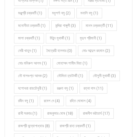
ভাগ্যধর মল্লিক (1)
মঙ্গলা দত্ত রিমি (1)
মঞ্জরী ব্যানার্জী (1)
মঞ্জুশ্রী চক্রবর্তী (1)
মধুপর্ণা বসু (2)
মনালি বসু (1)
মনোনীতা চক্রবর্তী (1)
মন্দিরা গাঙ্গুলী (3)
মানস চক্রবর্ত্তী (11)
মালা চক্রবর্তী (1)
মিঠুন মুখার্জী (1)
মৃদুল শ্রীমানী (1)
মেরী খাতুন (1)
মৈত্রেয়ী হালদার (0)
মোঃ আব্দুল রহমান (2)
মোঃ মনিরুল আলম (1)
মোহাম্মদ শামীম মিয়া (1)
মৌ দাশগুপ্ত আদক (2)
মৌমিতা চ্যাটার্জী (1)
মৌসুমী মুখার্জী (3)
যশোধরা রায়চৌধুরী (1)
রঞ্জনা বসু (1)
রত্না দাস (11)
রবীন বসু (1)
রমেশ দে (4)
রহিত ঘোষাল (4)
রাখী সরদার (1)
রাজকুমার ঘোষ (18)
রাজদীপ ভট্টাচার্য (17)
রাজশ্রী বন্দ্যোপাধ্যায় (8)
রাজশ্রী রাহা চক্রবর্তী (1)