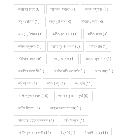
অনিন্দিতা মিত্র (0)
অনিরুদ্ধ সুব্রত (1)
অনুজ মজুমদার (1)
অনুপ ঘোষাল (1)
অন্নপূর্ণা দাস (8)
অভিজিৎ দত্ত (8)
অমলেন্দু বিশ্বাস (1)
অমিত কুমার রায় (1)
অমিত বাগল (3)
অমিত মজুমদার (1)
অমিত মুখোপাধ্যায় (0)
অমিত রায় (1)
অমিতাভ সরকার (0)
অরণ্য রহমান (1)
অরিত্রা জুন ঘোষ (1)
অরুণিমা চ্যাটার্জী (1)
অর্কজ্যোতি ভট্টাচার্য্য (1)
অর্ণব সাহা (1)
অর্পিতা দাস (1)
অলিপা বসু (1)
অংশুদেব (11)
অশোক কুমার ঘোষ (10)
অশোক কুমার সাধুখাঁ (0)
অসীম বিশ্বাস (1)
আবু আফজাল সালেহ (1)
আলতাফ হোসেন উজ্জ্বল (1)
আল্পি বিশ্বাস (1)
আশীষ কুমার চক্রবর্তী (11)
ইত্যাদি (1)
ইন্দ্রাণী ঘোষ (11)