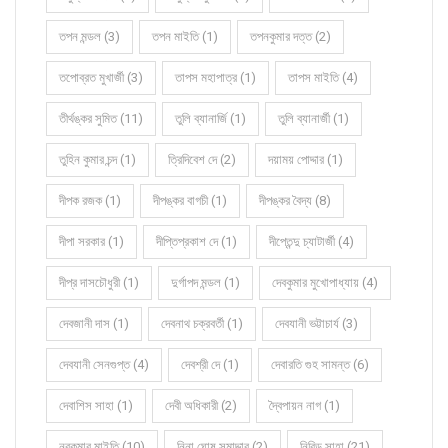
তপন মন্ডল (3)
তপন মাইতি (1)
তপনকুমার দত্ত (2)
তপোব্রত মুখার্জী (3)
তাপস মহাপাত্র (1)
তাপস মাইতি (4)
তীর্থঙ্কর সুমিত (11)
তুলি ব্যানার্জি (1)
তুলি ব্যানার্জী (1)
তুহিন কুমার চন্দ (1)
ত্রিদিবেশ দে (2)
দয়াময় পোদ্দার (1)
দীপক রজক (1)
দীপঙ্কর বাগচী (1)
দীপঙ্কর বৈদ্য (8)
দীপা সরকার (1)
দীপ্তিপ্রকাশ দে (1)
দীপ্তেন্দু চ্যাটার্জী (4)
দীপ্র দাসচৌধুরী (1)
দুর্গাপদ মন্ডল (1)
দেবকুমার মুখোপাধ্যায় (4)
দেবজানী দাস (1)
দেবনাথ চক্রবর্তী (1)
দেবযানী ভট্টাচার্য (3)
দেবযানী সেনগুপ্ত (4)
দেবশ্রী দে (1)
দেবারতি গুহ সামন্ত (6)
দেবাশিস সাহা (1)
দেবী অধিকারী (2)
দ্বৈপায়ন নাগ (1)
নবকুমার মাইতি (10)
নিনা ঘোষ সমাদ্দার (2)
নিবিড় সাহা (21)