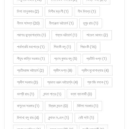
নিশা তালুকদার (2)
নিশীথ ষড়ংগী (1)
নীল দিগন্ত (1)
নীলম সামন্ত (20)
নীলাঞ্জনা ভট্টাচার্য (1)
নূপুর রায় (1)
পরাশর বন্দ্যোপাধ্যায় (1)
পল্লব ভট্টাচার্য (1)
পাভেল আমান (2)
পার্থসারথি মহাপাত্র (1)
পিনাকী বসু (1)
পিয়াংকী (16)
পীযূষ কান্তি সরকার (1)
প্রণব কুমার বসু (5)
প্রতীতি গুপ্ত (1)
প্রতীমরাজ ভট্টাচার্য (2)
প্রদীপ গুপ্ত (8)
প্রদীপ মুখোপাধ্যায় (4)
প্রদীপ সরকার (3)
প্রভাত রঞ্জন ভট্টাচার্য্য (4)
প্রাণজি বসাক (1)
বনশ্রী রায় (1)
বন্দনা পাত্র (1)
বন্যা ব্যানার্জী (3)
বাসুদেব সরকার (1)
বিক্রম মন্ডল (0)
বিদিশা সরকার (1)
বিশাখা বসু রায় (4)
বৃন্দাবন মণ্ডল (1)
বেবী সাউ (1)