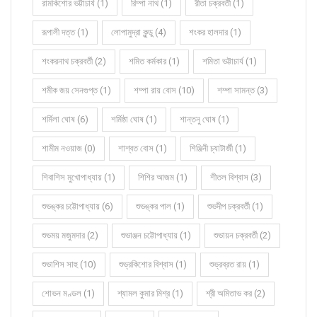
রামকিশোর ভট্টাচার্য (1)
রিম্পা নাথ (1)
রীতা চক্রবর্তী (1)
রূপালী দত্ত (1)
লোপামুদ্রা কুন্ডু (4)
শংকর হালদার (1)
শংকরনাথ চক্রবর্তী (2)
শমিত কর্মকার (1)
শমিতা ভট্টাচার্য (1)
শমীক জয় সেনগুপ্ত (1)
শম্পা রায় বোস (10)
শম্পা সামন্ত (3)
শর্মিলা ঘোষ (6)
শর্মিষ্ঠা ঘোষ (1)
শান্তনু ঘোষ (1)
শামীম নওয়াজ (0)
শাশ্বত বোস (1)
শিঞ্জিনী চ্যাটার্জী (1)
শিবাশিস মুখোপাধ্যায় (1)
শিশির আজম (1)
শীতল বিশ্বাস (3)
শুভঙ্কর চট্টোপাধ্যায় (6)
শুভঙ্কর পাল (1)
শুভদীপ চক্রবর্তী (1)
শুভময় মজুমদার (2)
শুভাঞ্জন চট্টোপাধ্যায় (1)
শুভায়ন চক্রবর্তী (2)
শুভাশিস সাহু (10)
শুভ্রকিশোর বিশ্বাস (1)
শুভ্রব্রত রায় (1)
শোভন মণ্ডল (1)
শ্যামল কুমার মিশ্র (1)
শ্রী অমিতাভ কর (2)