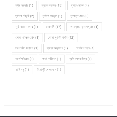
সুবীর সরকার (1)
সুব্রত সরকার (15)
সুমিত মোদক (4)
সুমিতা চৌধুরী (2)
সুমিতা পয়ড়্যা (1)
সুশান্ত সেন (8)
সূর্য নারায়ণ ঘোষ (1)
সোনালি (17)
সোমপ্রভা বন্দোপাধ্যায় (1)
সোমা পালিত ঘোষ (1)
সোমা মুখার্জী বাবলি (12)
স্বপ্ননীল বিশ্বাস (1)
স্বপ্না মজুমদার (3)
স্মরজিৎ দত্ত (4)
স্মার্ত পরিয়াল (3)
স্মার্ত পারিয়াল (1)
স্মৃতি শেখর মিত্র (1)
হাসি বসু (1)
হিমাদ্রী শেখর দাস (1)