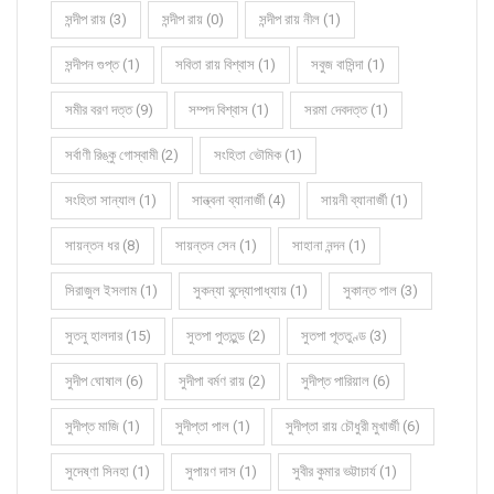
সন্দীপ রায় (3)
সন্দীপ রায় (0)
সন্দীপ রায় নীল (1)
সন্দীপন গুপ্ত (1)
সবিতা রায় বিশ্বাস (1)
সবুজ বাসিন্দা (1)
সমীর বরণ দত্ত (9)
সম্পদ বিশ্বাস (1)
সরমা দেবদত্ত (1)
সর্বাণী রিঙ্কু গোস্বামী (2)
সংহিতা ভৌমিক (1)
সংহিতা সান্যাল (1)
সান্ত্বনা ব্যানার্জী (4)
সায়নী ব্যানার্জী (1)
সায়ন্তন ধর (8)
সায়ন্তন সেন (1)
সাহানা নন্দন (1)
সিরাজুল ইসলাম (1)
সুকন্যা বন্দ্যোপাধ্যায় (1)
সুকান্ত পাল (3)
সুতনু হালদার (15)
সুতপা পুততুন্ড (2)
সুতপা পূততুণ্ড (3)
সুদীপ ঘোষাল (6)
সুদীপা বর্মণ রায় (2)
সুদীপ্ত পারিয়াল (6)
সুদীপ্ত মাজি (1)
সুদীপ্তা পাল (1)
সুদীপ্তা রায় চৌধুরী মুখার্জী (6)
সুদেষ্ণা সিনহা (1)
সুপায়ণ দাস (1)
সুবীর কুমার ভট্টাচার্য (1)