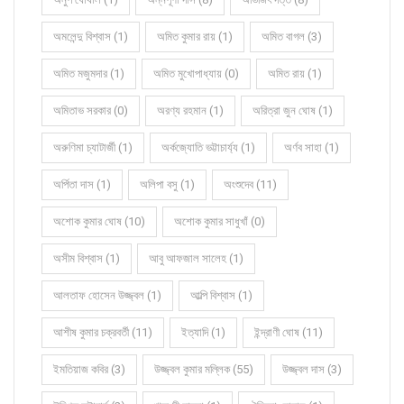
অমলেন্দু বিশ্বাস (1)
অমিত কুমার রায় (1)
অমিত বাগল (3)
অমিত মজুমদার (1)
অমিত মুখোপাধ্যায় (0)
অমিত রায় (1)
অমিতাভ সরকার (0)
অরণ্য রহমান (1)
অরিত্রা জুন ঘোষ (1)
অরুণিমা চ্যাটার্জী (1)
অর্কজ্যোতি ভট্টাচার্য্য (1)
অর্ণব সাহা (1)
অর্পিতা দাস (1)
অলিপা বসু (1)
অংশুদেব (11)
অশোক কুমার ঘোষ (10)
অশোক কুমার সাধুখাঁ (0)
অসীম বিশ্বাস (1)
আবু আফজাল সালেহ (1)
আলতাফ হোসেন উজ্জ্বল (1)
আল্পি বিশ্বাস (1)
আশীষ কুমার চক্রবর্তী (11)
ইত্যাদি (1)
ইন্দ্রাণী ঘোষ (11)
ইমতিয়াজ কবির (3)
উজ্জ্বল কুমার মল্লিক (55)
উজ্জ্বল দাস (3)