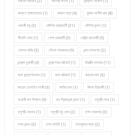
উষ্ণিক ভট্টাচার্য (2)
ঋতশ্রী মান্না (1)
ঐন্দ্রিলা ঘোষাল (1)
কল্যাণ গঙ্গোপাধ্যায় (1)
কাজল দত্ত (4)
কুমার আশীষ রায় (8)
কেতকী বসু (3)
কৌশিক চক্রবর্ত্তী (21)
কৌশিক মন্ডল (1)
গীতালি ঘোষ (1)
গোপা চক্রবর্তী (3)
গোবিন্দ ব্যানার্জী (5)
গোলাম কবির (3)
গৌতম সমাজদার (9)
চন্দন দাশগুপ্ত (2)
চন্দ্রমা মুখার্জী (4)
চন্দ্রশেখর ভট্টাচার্য (1)
চিরঞ্জীব হালদার (11)
জনা বন্দ্যোপাধ্যায় (1)
জবা ভট্টাচার্য (1)
জয়দেব দাস (6)
জায়েদ হোসাইন লাকী (3)
জাহির খান (1)
ঝিলম ত্রিবেদী (1)
ডরোথী দাশ বিশ্বাস (9)
ডাঃ প্রিয়াঙ্কা মন্ডল (1)
তনুশ্রী ঘোষ (1)
তনুশ্রী দেবনাথ (1)
তনুশ্রী বসু ঘোষ (2)
তপন তরফদার (3)
তপন মন্ডল (3)
তপন মাইতি (1)
তপনকুমার দত্ত (2)