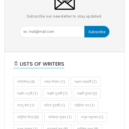
Subscribe our newsletter to stay updated.
Subscribe
LISTS OF WRITERS
অগ্নিমিত্র (4)
অজয় বিশ্বাস (1)
অঞ্জনা চক্রবর্তী (1)
অঞ্জলি দে নন্দী (1)
অঞ্জলি মুখার্জী (7)
অঞ্জলী মুখার্জ (3)
অতনু বর্মন (1)
অনিতা মুখার্জী (1)
অনিন্দিতা নাথ (1)
অনিন্দিতা মিত্র (0)
অনিরুদ্ধ সুব্রত (1)
অনুজ মজুমদার (1)
অনুপ ঘোষাল (1)
অন্নপূর্ণা দাস (8)
অভিজিৎ দত্ত (8)