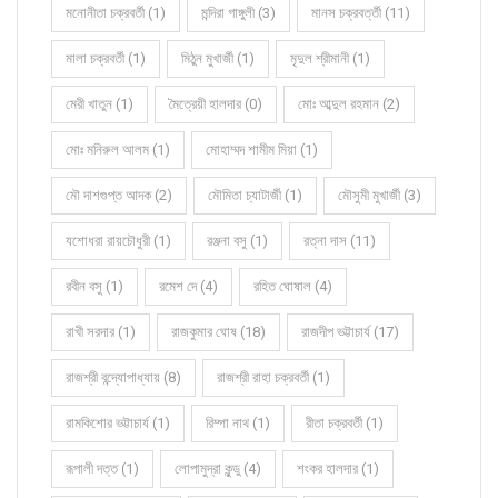
মনোনীতা চক্রবর্তী (1)
মন্দিরা গাঙ্গুলী (3)
মানস চক্রবর্ত্তী (11)
মালা চক্রবর্তী (1)
মিঠুন মুখার্জী (1)
মৃদুল শ্রীমানী (1)
মেরী খাতুন (1)
মৈত্রেয়ী হালদার (0)
মোঃ আব্দুল রহমান (2)
মোঃ মনিরুল আলম (1)
মোহাম্মদ শামীম মিয়া (1)
মৌ দাশগুপ্ত আদক (2)
মৌমিতা চ্যাটার্জী (1)
মৌসুমী মুখার্জী (3)
যশোধরা রায়চৌধুরী (1)
রঞ্জনা বসু (1)
রত্না দাস (11)
রবীন বসু (1)
রমেশ দে (4)
রহিত ঘোষাল (4)
রাখী সরদার (1)
রাজকুমার ঘোষ (18)
রাজদীপ ভট্টাচার্য (17)
রাজশ্রী বন্দ্যোপাধ্যায় (8)
রাজশ্রী রাহা চক্রবর্তী (1)
রামকিশোর ভট্টাচার্য (1)
রিম্পা নাথ (1)
রীতা চক্রবর্তী (1)
রূপালী দত্ত (1)
লোপামুদ্রা কুন্ডু (4)
শংকর হালদার (1)