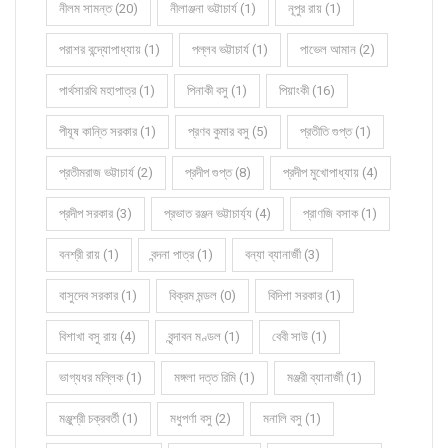
নীলম সামন্ত (20)
নীলাঞ্জনা ভট্টাচার্য (1)
নূপুর রায় (1)
পরাশর বন্দ্যোপাধ্যায় (1)
পল্লব ভট্টাচার্য (1)
পাভেল আমান (2)
পার্থসারথি মহাপাত্র (1)
পিনাকী বসু (1)
পিয়াংকী (16)
পীযূষ কান্তি সরকার (1)
প্রণব কুমার বসু (5)
প্রতীতি গুপ্ত (1)
প্রতীমরাজ ভট্টাচার্য (2)
প্রদীপ গুপ্ত (8)
প্রদীপ মুখোপাধ্যায় (4)
প্রদীপ সরকার (3)
প্রভাত রঞ্জন ভট্টাচার্য্য (4)
প্রাণজি বসাক (1)
বনশ্রী রায় (1)
বন্দনা পাত্র (1)
বন্যা ব্যানার্জী (3)
বাসুদেব সরকার (1)
বিক্রম মন্ডল (0)
বিদিশা সরকার (1)
বিশাখা বসু রায় (4)
বৃন্দাবন মণ্ডল (1)
বেবী সাউ (1)
ভাগ্যধর মল্লিক (1)
মঙ্গলা দত্ত রিমি (1)
মঞ্জরী ব্যানার্জী (1)
মঞ্জুশ্রী চক্রবর্তী (1)
মধুপর্ণা বসু (2)
মনালি বসু (1)