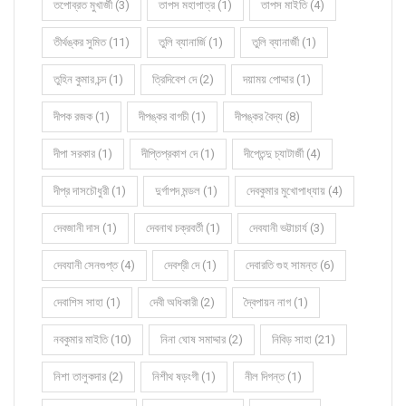
তপোব্রত মুখার্জী (3)
তাপস মহাপাত্র (1)
তাপস মাইতি (4)
তীর্থঙ্কর সুমিত (11)
তুলি ব্যানার্জি (1)
তুলি ব্যানার্জী (1)
তুহিন কুমার চন্দ (1)
ত্রিদিবেশ দে (2)
দয়াময় পোদ্দার (1)
দীপক রজক (1)
দীপঙ্কর বাগচী (1)
দীপঙ্কর বৈদ্য (8)
দীপা সরকার (1)
দীপ্তিপ্রকাশ দে (1)
দীপ্তেন্দু চ্যাটার্জী (4)
দীপ্র দাসচৌধুরী (1)
দুর্গাপদ মন্ডল (1)
দেবকুমার মুখোপাধ্যায় (4)
দেবজানী দাস (1)
দেবনাথ চক্রবর্তী (1)
দেবযানী ভট্টাচার্য (3)
দেবযানী সেনগুপ্ত (4)
দেবশ্রী দে (1)
দেবারতি গুহ সামন্ত (6)
দেবাশিস সাহা (1)
দেবী অধিকারী (2)
দ্বৈপায়ন নাগ (1)
নবকুমার মাইতি (10)
নিনা ঘোষ সমাদ্দার (2)
নিবিড় সাহা (21)
নিশা তালুকদার (2)
নিশীথ ষড়ংগী (1)
নীল দিগন্ত (1)