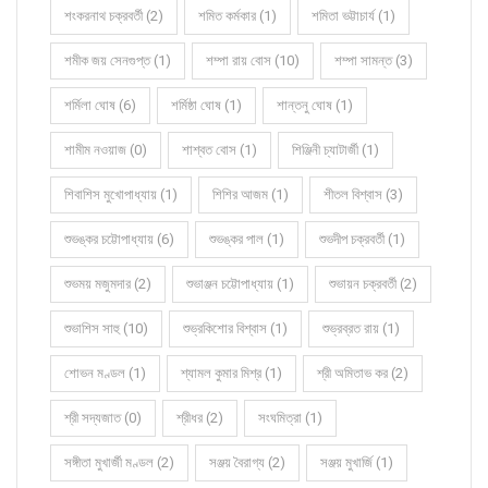
শংকরনাথ চক্রবর্তী (2)
শমিত কর্মকার (1)
শমিতা ভট্টাচার্য (1)
শমীক জয় সেনগুপ্ত (1)
শম্পা রায় বোস (10)
শম্পা সামন্ত (3)
শর্মিলা ঘোষ (6)
শর্মিষ্ঠা ঘোষ (1)
শান্তনু ঘোষ (1)
শামীম নওয়াজ (0)
শাশ্বত বোস (1)
শিঞ্জিনী চ্যাটার্জী (1)
শিবাশিস মুখোপাধ্যায় (1)
শিশির আজম (1)
শীতল বিশ্বাস (3)
শুভঙ্কর চট্টোপাধ্যায় (6)
শুভঙ্কর পাল (1)
শুভদীপ চক্রবর্তী (1)
শুভময় মজুমদার (2)
শুভাঞ্জন চট্টোপাধ্যায় (1)
শুভায়ন চক্রবর্তী (2)
শুভাশিস সাহু (10)
শুভ্রকিশোর বিশ্বাস (1)
শুভ্রব্রত রায় (1)
শোভন মণ্ডল (1)
শ্যামল কুমার মিশ্র (1)
শ্রী অমিতাভ কর (2)
শ্রী সদ্যজাত (0)
শ্রীধর (2)
সংঘমিত্রা (1)
সঙ্গীতা মুখার্জী মণ্ডল (2)
সঞ্জয় বৈরাগ্য (2)
সঞ্জয় মুখার্জি (1)