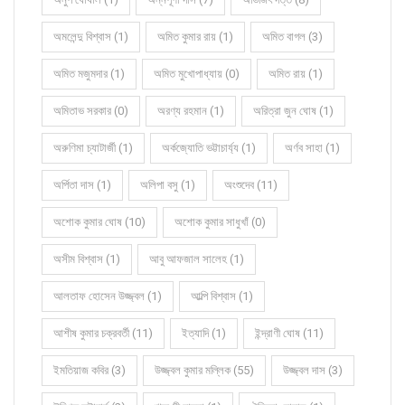
অমলেন্দু বিশ্বাস (1)
অমিত কুমার রায় (1)
অমিত বাগল (3)
অমিত মজুমদার (1)
অমিত মুখোপাধ্যায় (0)
অমিত রায় (1)
অমিতাভ সরকার (0)
অরণ্য রহমান (1)
অরিত্রা জুন ঘোষ (1)
অরুণিমা চ্যাটার্জী (1)
অর্কজ্যোতি ভট্টাচার্য্য (1)
অর্ণব সাহা (1)
অর্পিতা দাস (1)
অলিপা বসু (1)
অংশুদেব (11)
অশোক কুমার ঘোষ (10)
অশোক কুমার সাধুখাঁ (0)
অসীম বিশ্বাস (1)
আবু আফজাল সালেহ (1)
আলতাফ হোসেন উজ্জ্বল (1)
আল্পি বিশ্বাস (1)
আশীষ কুমার চক্রবর্তী (11)
ইত্যাদি (1)
ইন্দ্রাণী ঘোষ (11)
ইমতিয়াজ কবির (3)
উজ্জ্বল কুমার মল্লিক (55)
উজ্জ্বল দাস (3)