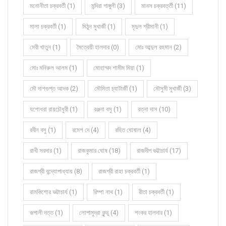
মনোনীতা চক্রবর্তী (1)
মন্দিরা গাঙ্গুলী (3)
মানস চক্রবর্ত্তী (11)
মালা চক্রবর্তী (1)
মিঠুন মুখার্জী (1)
মৃদুল শ্রীমানী (1)
মেরী খাতুন (1)
মৈত্রেয়ী হালদার (0)
মোঃ আব্দুল রহমান (2)
মোঃ মনিরুল আলম (1)
মোহাম্মদ শামীম মিয়া (1)
মৌ দাশগুপ্ত আদক (2)
মৌমিতা চ্যাটার্জী (1)
মৌসুমী মুখার্জী (3)
যশোধরা রায়চৌধুরী (1)
রঞ্জনা বসু (1)
রত্না দাস (10)
রবীন বসু (1)
রমেশ দে (4)
রহিত ঘোষাল (4)
রাখী সরদার (1)
রাজকুমার ঘোষ (18)
রাজদীপ ভট্টাচার্য (17)
রাজশ্রী বন্দ্যোপাধ্যায় (8)
রাজশ্রী রাহা চক্রবর্তী (1)
রামকিশোর ভট্টাচার্য (1)
রিম্পা নাথ (1)
রীতা চক্রবর্তী (1)
রূপালী দত্ত (1)
লোপামুদ্রা কুন্ডু (4)
শংকর হালদার (1)