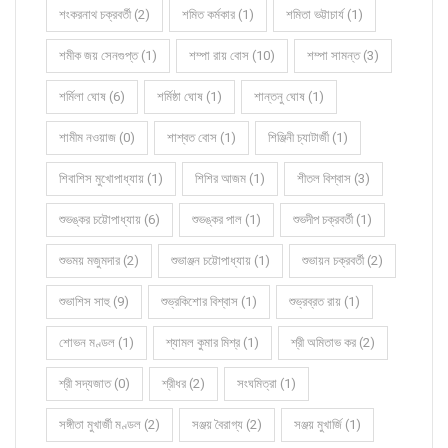
শংকরনাথ চক্রবর্তী (2)
শমিত কর্মকার (1)
শমিতা ভট্টাচার্য (1)
শমীক জয় সেনগুপ্ত (1)
শম্পা রায় বোস (10)
শম্পা সামন্ত (3)
শর্মিলা ঘোষ (6)
শর্মিষ্ঠা ঘোষ (1)
শান্তনু ঘোষ (1)
শামীম নওয়াজ (0)
শাশ্বত বোস (1)
শিঞ্জিনী চ্যাটার্জী (1)
শিবাশিস মুখোপাধ্যায় (1)
শিশির আজম (1)
শীতল বিশ্বাস (3)
শুভঙ্কর চট্টোপাধ্যায় (6)
শুভঙ্কর পাল (1)
শুভদীপ চক্রবর্তী (1)
শুভময় মজুমদার (2)
শুভাঞ্জন চট্টোপাধ্যায় (1)
শুভায়ন চক্রবর্তী (2)
শুভাশিস সাহু (9)
শুভ্রকিশোর বিশ্বাস (1)
শুভ্রব্রত রায় (1)
শোভন মণ্ডল (1)
শ্যামল কুমার মিশ্র (1)
শ্রী অমিতাভ কর (2)
শ্রী সদ্যজাত (0)
শ্রীধর (2)
সংঘমিত্রা (1)
সঙ্গীতা মুখার্জী মণ্ডল (2)
সঞ্জয় বৈরাগ্য (2)
সঞ্জয় মুখার্জি (1)