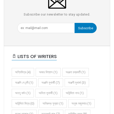
Subscribe our newsletter to stay updated.
Subscribe
LISTS OF WRITERS
অগ্নিমিত্র (4)
অজয় বিশ্বাস (1)
অঞ্জনা চক্রবর্তী (1)
অঞ্জলি দে নন্দী (1)
অঞ্জলি মুখার্জী (7)
অঞ্জলী মুখার্জ (3)
অতনু বর্মন (1)
অনিতা মুখার্জী (1)
অনিন্দিতা নাথ (1)
অনিন্দিতা মিত্র (0)
অনিরুদ্ধ সুব্রত (1)
অনুজ মজুমদার (1)
অনুপ ঘোষাল (1)
অন্নপূর্ণা দাস (7)
অভিজিৎ দত্ত (8)