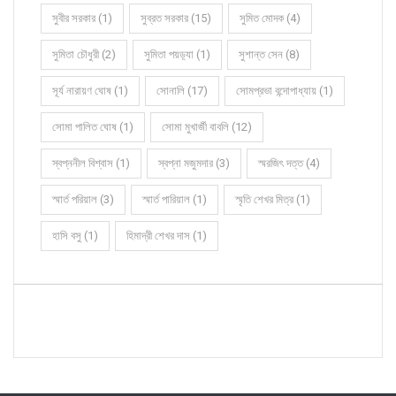
সুবীর সরকার (1)
সুব্রত সরকার (15)
সুমিত মোদক (4)
সুমিতা চৌধুরী (2)
সুমিতা পয়ড়্যা (1)
সুশান্ত সেন (8)
সূর্য নারায়ণ ঘোষ (1)
সোনালি (17)
সোমপ্রভা বন্দোপাধ্যায় (1)
সোমা পালিত ঘোষ (1)
সোমা মুখার্জী বাবলি (12)
স্বপ্ননীল বিশ্বাস (1)
স্বপ্না মজুমদার (3)
স্মরজিৎ দত্ত (4)
স্মার্ত পরিয়াল (3)
স্মার্ত পারিয়াল (1)
স্মৃতি শেখর মিত্র (1)
হাসি বসু (1)
হিমাদ্রী শেখর দাস (1)