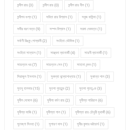
সন্দীপ রায় (3)
সন্দীপ রায় (0)
সন্দীপ রায় নীল (1)
সন্দীপন গুপ্ত (1)
সবিতা রায় বিশ্বাস (1)
সবুজ বাসিন্দা (1)
সমীর বরণ দত্ত (9)
সম্পদ বিশ্বাস (1)
সরমা দেবদত্ত (1)
সর্বাণী রিঙ্কু গোস্বামী (2)
সংহিতা ভৌমিক (1)
সংহিতা সান্যাল (1)
সান্ত্বনা ব্যানার্জী (4)
সায়নী ব্যানার্জী (1)
সায়ন্তন ধর (7)
সায়ন্তন সেন (1)
সাহানা নন্দন (1)
সিরাজুল ইসলাম (1)
সুকন্যা বন্দ্যোপাধ্যায় (1)
সুকান্ত পাল (3)
সুতনু হালদার (15)
সুতপা পুততুন্ড (2)
সুতপা পূততুণ্ড (3)
সুদীপ ঘোষাল (6)
সুদীপা বর্মণ রায় (2)
সুদীপ্ত পারিয়াল (6)
সুদীপ্ত মাজি (1)
সুদীপ্তা পাল (1)
সুদীপ্তা রায় চৌধুরী মুখার্জী (6)
সুদেষ্ণা সিনহা (1)
সুপায়ণ দাস (1)
সুবীর কুমার ভট্টাচার্য (1)