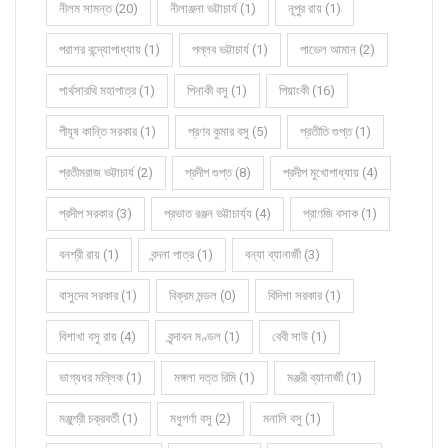
নীলম সামন্ত (20)
নীলাঞ্জনা ভট্টাচার্য (1)
নূপুর রায় (1)
পরাশর বন্দ্যোপাধ্যায় (1)
পল্লব ভট্টাচার্য (1)
পাভেল আমান (2)
পার্থসারথি মহাপাত্র (1)
পিনাকী বসু (1)
পিয়াংকী (16)
পীযূষ কান্তি সরকার (1)
প্রণব কুমার বসু (5)
প্রতীতি গুপ্ত (1)
প্রতীমরাজ ভট্টাচার্য (2)
প্রদীপ গুপ্ত (8)
প্রদীপ মুখোপাধ্যায় (4)
প্রদীপ সরকার (3)
প্রভাত রঞ্জন ভট্টাচার্য্য (4)
প্রাণজি বসাক (1)
বনশ্রী রায় (1)
বন্দনা পাত্র (1)
বন্যা ব্যানার্জী (3)
বাসুদেব সরকার (1)
বিক্রম মন্ডল (0)
বিদিশা সরকার (1)
বিশাখা বসু রায় (4)
বৃন্দাবন মণ্ডল (1)
বেবী সাউ (1)
ভাগ্যধর মল্লিক (1)
মঙ্গলা দত্ত রিমি (1)
মঞ্জরী ব্যানার্জী (1)
মঞ্জুশ্রী চক্রবর্তী (1)
মধুপর্ণা বসু (2)
মনালি বসু (1)