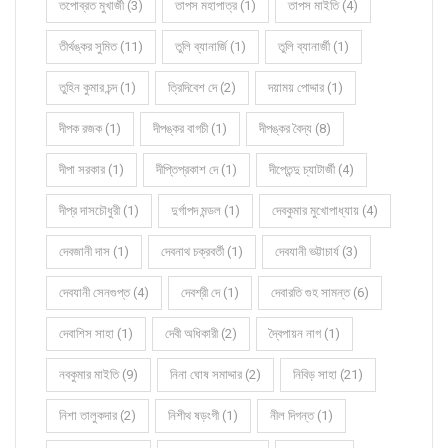
তপোব্রত মুখার্জী (3)
তাপস মহাপাত্র (1)
তাপস মাইতি (4)
তীর্থঙ্কর সুমিত (11)
তুলি ব্যানার্জি (1)
তুলি ব্যানার্জী (1)
তুহিন কুমার চন্দ (1)
ত্রিদিবেশ দে (2)
দয়াময় পোদ্দার (1)
দীপক রজক (1)
দীপঙ্কর বাগচী (1)
দীপঙ্কর বৈদ্য (8)
দীপা সরকার (1)
দীপ্তিপ্রকাশ দে (1)
দীপ্তেন্দু চ্যাটার্জী (4)
দীপ্র দাসচৌধুরী (1)
দুর্গাপদ মন্ডল (1)
দেবকুমার মুখোপাধ্যায় (4)
দেবজানী দাস (1)
দেবনাথ চক্রবর্তী (1)
দেবযানী ভট্টাচার্য (3)
দেবযানী সেনগুপ্ত (4)
দেবশ্রী দে (1)
দেবারতি গুহ সামন্ত (6)
দেবাশিস সাহা (1)
দেবী অধিকারী (2)
দ্বৈপায়ন নাগ (1)
নবকুমার মাইতি (9)
নিনা ঘোষ সমাদ্দার (2)
নিবিড় সাহা (21)
নিশা তালুকদার (2)
নিশীথ ষড়ংগী (1)
নীল দিগন্ত (1)