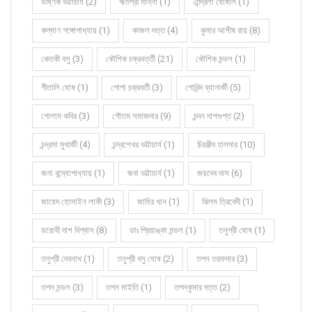
উষ্ণিক ভট্টাচার্য (2)
ঋতশ্রী মান্না (1)
ঐন্দ্রিলা ঘোষাল (1)
কল্যাণ গঙ্গোপাধ্যায় (1)
কাজল দত্ত (4)
কুমার আশীষ রায় (8)
কেতকী বসু (3)
কৌশিক চক্রবর্ত্তী (21)
কৌশিক মন্ডল (1)
গীতালি ঘোষ (1)
গোপা চক্রবর্তী (3)
গোবিন্দ ব্যানার্জী (5)
গোলাম কবির (3)
গৌতম সমাজদার (9)
চন্দন দাশগুপ্ত (2)
চন্দ্রমা মুখার্জী (4)
চন্দ্রশেখর ভট্টাচার্য (1)
চিরঞ্জীব হালদার (10)
জনা বন্দ্যোপাধ্যায় (1)
জবা ভট্টাচার্য (1)
জয়দেব দাস (6)
জায়েদ হোসাইন লাকী (3)
জাহির খান (1)
ঝিলম ত্রিবেদী (1)
ডরোথী দাশ বিশ্বাস (8)
ডাঃ প্রিয়াঙ্কা মন্ডল (1)
তনুশ্রী ঘোষ (1)
তনুশ্রী দেবনাথ (1)
তনুশ্রী বসু ঘোষ (2)
তপন তরফদার (3)
তপন মন্ডল (3)
তপন মাইতি (1)
তপনকুমার দত্ত (2)