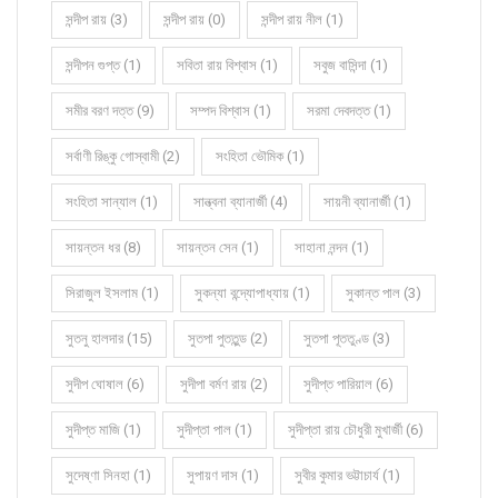
সন্দীপ রায় (3)
সন্দীপ রায় (0)
সন্দীপ রায় নীল (1)
সন্দীপন গুপ্ত (1)
সবিতা রায় বিশ্বাস (1)
সবুজ বাসিন্দা (1)
সমীর বরণ দত্ত (9)
সম্পদ বিশ্বাস (1)
সরমা দেবদত্ত (1)
সর্বাণী রিঙ্কু গোস্বামী (2)
সংহিতা ভৌমিক (1)
সংহিতা সান্যাল (1)
সান্ত্বনা ব্যানার্জী (4)
সায়নী ব্যানার্জী (1)
সায়ন্তন ধর (8)
সায়ন্তন সেন (1)
সাহানা নন্দন (1)
সিরাজুল ইসলাম (1)
সুকন্যা বন্দ্যোপাধ্যায় (1)
সুকান্ত পাল (3)
সুতনু হালদার (15)
সুতপা পুততুন্ড (2)
সুতপা পূততুণ্ড (3)
সুদীপ ঘোষাল (6)
সুদীপা বর্মণ রায় (2)
সুদীপ্ত পারিয়াল (6)
সুদীপ্ত মাজি (1)
সুদীপ্তা পাল (1)
সুদীপ্তা রায় চৌধুরী মুখার্জী (6)
সুদেষ্ণা সিনহা (1)
সুপায়ণ দাস (1)
সুবীর কুমার ভট্টাচার্য (1)