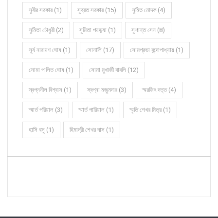
সুবীর সরকার (1)
সুব্রত সরকার (15)
সুমিত মোদক (4)
সুমিতা চৌধুরী (2)
সুমিতা পয়ড়্যা (1)
সুশান্ত সেন (8)
সূর্য নারায়ণ ঘোষ (1)
সোনালি (17)
সোমপ্রভা বন্দোপাধ্যায় (1)
সোমা পালিত ঘোষ (1)
সোমা মুখার্জী বাবলি (12)
স্বপ্ননীল বিশ্বাস (1)
স্বপ্না মজুমদার (3)
স্মরজিৎ দত্ত (4)
স্মার্ত পরিয়াল (3)
স্মার্ত পারিয়াল (1)
স্মৃতি শেখর মিত্র (1)
হাসি বসু (1)
হিমাদ্রী শেখর দাস (1)