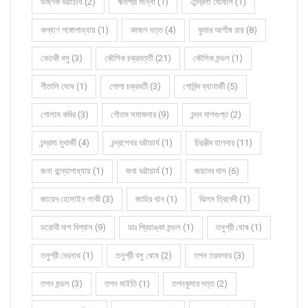
উষ্ণিক ভট্টাচার্য (2)
ঋতশ্রী মান্না (1)
ঐন্দ্রিলা ঘোষাল (1)
কল্যাণ গঙ্গোপাধ্যায় (1)
কাজল দত্ত (4)
কুমার আশীষ রায় (8)
কেতকী বসু (3)
কৌশিক চক্রবর্ত্তী (21)
কৌশিক মন্ডল (1)
গীতালি ঘোষ (1)
গোপা চক্রবর্তী (3)
গোবিন্দ ব্যানার্জী (5)
গোলাম কবির (3)
গৌতম সমাজদার (9)
চন্দন দাশগুপ্ত (2)
চন্দ্রমা মুখার্জী (4)
চন্দ্রশেখর ভট্টাচার্য (1)
চিরঞ্জীব হালদার (11)
জনা বন্দ্যোপাধ্যায় (1)
জবা ভট্টাচার্য (1)
জয়দেব দাস (6)
জায়েদ হোসাইন লাকী (3)
জাহির খান (1)
ঝিলম ত্রিবেদী (1)
ডরোথী দাশ বিশ্বাস (9)
ডাঃ প্রিয়াঙ্কা মন্ডল (1)
তনুশ্রী ঘোষ (1)
তনুশ্রী দেবনাথ (1)
তনুশ্রী বসু ঘোষ (2)
তপন তরফদার (3)
তপন মন্ডল (3)
তপন মাইতি (1)
তপনকুমার দত্ত (2)