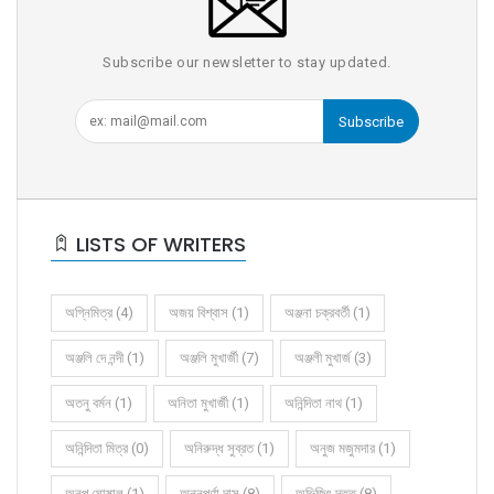
Subscribe our newsletter to stay updated.
Subscribe
LISTS OF WRITERS
অগ্নিমিত্র (4)
অজয় বিশ্বাস (1)
অঞ্জনা চক্রবর্তী (1)
অঞ্জলি দে নন্দী (1)
অঞ্জলি মুখার্জী (7)
অঞ্জলী মুখার্জ (3)
অতনু বর্মন (1)
অনিতা মুখার্জী (1)
অনিন্দিতা নাথ (1)
অনিন্দিতা মিত্র (0)
অনিরুদ্ধ সুব্রত (1)
অনুজ মজুমদার (1)
অনুপ ঘোষাল (1)
অন্নপূর্ণা দাস (8)
অভিজিৎ দত্ত (8)