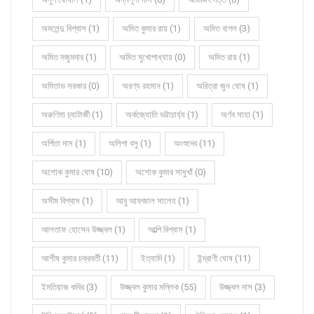
অমলেন্দু বিশ্বাস (1)
অমিত কুমার রায় (1)
অমিত বাগল (3)
অমিত মজুমদার (1)
অমিত মুখোপাধ্যায় (0)
অমিত রায় (1)
অমিতাভ সরকার (0)
অরণ্য রহমান (1)
অরিত্রা জুন ঘোষ (1)
অরুণিমা চ্যাটার্জী (1)
অর্কজ্যোতি ভট্টাচার্য্য (1)
অর্ণব সাহা (1)
অর্পিতা দাস (1)
অলিপা বসু (1)
অংশুদেব (11)
অশোক কুমার ঘোষ (10)
অশোক কুমার সাধুখাঁ (0)
অসীম বিশ্বাস (1)
আবু আফজাল সালেহ (1)
আলতাফ হোসেন উজ্জ্বল (1)
আল্পি বিশ্বাস (1)
আশীষ কুমার চক্রবর্তী (11)
ইত্যাদি (1)
ইন্দ্রাণী ঘোষ (11)
ইমতিয়াজ কবির (3)
উজ্জ্বল কুমার মল্লিক (55)
উজ্জ্বল দাস (3)