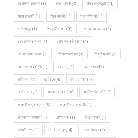
মনোনীতা চক্রবর্তী (1)
মন্দিরা গাঙ্গুলী (3)
মানস চক্রবর্ত্তী (11)
মালা চক্রবর্তী (1)
মিঠুন মুখার্জী (1)
মৃদুল শ্রীমানী (1)
মেরী খাতুন (1)
মৈত্রেয়ী হালদার (0)
মোঃ আব্দুল রহমান (2)
মোঃ মনিরুল আলম (1)
মোহাম্মদ শামীম মিয়া (1)
মৌ দাশগুপ্ত আদক (2)
মৌমিতা চ্যাটার্জী (1)
মৌসুমী মুখার্জী (3)
যশোধরা রায়চৌধুরী (1)
রঞ্জনা বসু (1)
রত্না দাস (11)
রবীন বসু (1)
রমেশ দে (4)
রহিত ঘোষাল (4)
রাখী সরদার (1)
রাজকুমার ঘোষ (18)
রাজদীপ ভট্টাচার্য (17)
রাজশ্রী বন্দ্যোপাধ্যায় (8)
রাজশ্রী রাহা চক্রবর্তী (1)
রামকিশোর ভট্টাচার্য (1)
রিম্পা নাথ (1)
রীতা চক্রবর্তী (1)
রূপালী দত্ত (1)
লোপামুদ্রা কুন্ডু (4)
শংকর হালদার (1)