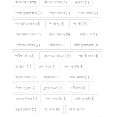
নীলম সামন্ত (20)
নীলাঞ্জনা ভট্টাচার্য (1)
নূপুর রায় (1)
পরাশর বন্দ্যোপাধ্যায় (1)
পল্লব ভট্টাচার্য (1)
পাভেল আমান (2)
পার্থসারথি মহাপাত্র (1)
পিনাকী বসু (1)
পিয়াংকী (16)
পীযূষ কান্তি সরকার (1)
প্রণব কুমার বসু (5)
প্রতীতি গুপ্ত (1)
প্রতীমরাজ ভট্টাচার্য (2)
প্রদীপ গুপ্ত (8)
প্রদীপ মুখোপাধ্যায় (4)
প্রদীপ সরকার (3)
প্রভাত রঞ্জন ভট্টাচার্য্য (4)
প্রাণজি বসাক (1)
বনশ্রী রায় (1)
বন্দনা পাত্র (1)
বন্যা ব্যানার্জী (3)
বাসুদেব সরকার (1)
বিক্রম মন্ডল (0)
বিদিশা সরকার (1)
বিশাখা বসু রায় (4)
বৃন্দাবন মণ্ডল (1)
বেবী সাউ (1)
ভাগ্যধর মল্লিক (1)
মঙ্গলা দত্ত রিমি (1)
মঞ্জরী ব্যানার্জী (1)
মঞ্জুশ্রী চক্রবর্তী (1)
মধুপর্ণা বসু (2)
মনালি বসু (1)