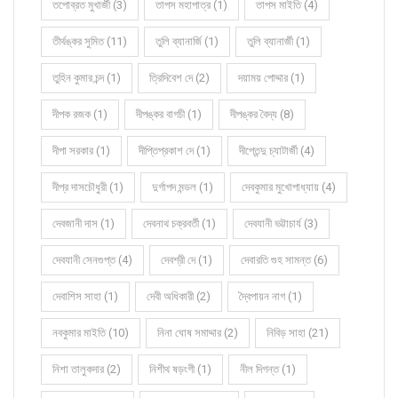
তপোব্রত মুখার্জী (3)
তাপস মহাপাত্র (1)
তাপস মাইতি (4)
তীর্থঙ্কর সুমিত (11)
তুলি ব্যানার্জি (1)
তুলি ব্যানার্জী (1)
তুহিন কুমার চন্দ (1)
ত্রিদিবেশ দে (2)
দয়াময় পোদ্দার (1)
দীপক রজক (1)
দীপঙ্কর বাগচী (1)
দীপঙ্কর বৈদ্য (8)
দীপা সরকার (1)
দীপ্তিপ্রকাশ দে (1)
দীপ্তেন্দু চ্যাটার্জী (4)
দীপ্র দাসচৌধুরী (1)
দুর্গাপদ মন্ডল (1)
দেবকুমার মুখোপাধ্যায় (4)
দেবজানী দাস (1)
দেবনাথ চক্রবর্তী (1)
দেবযানী ভট্টাচার্য (3)
দেবযানী সেনগুপ্ত (4)
দেবশ্রী দে (1)
দেবারতি গুহ সামন্ত (6)
দেবাশিস সাহা (1)
দেবী অধিকারী (2)
দ্বৈপায়ন নাগ (1)
নবকুমার মাইতি (10)
নিনা ঘোষ সমাদ্দার (2)
নিবিড় সাহা (21)
নিশা তালুকদার (2)
নিশীথ ষড়ংগী (1)
নীল দিগন্ত (1)