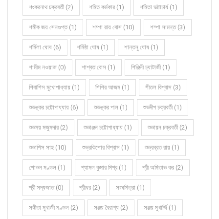
শংকরনাথ চক্রবর্তী (2)
শমিত কর্মকার (1)
শমিতা ভট্টাচার্য (1)
শমীক জয় সেনগুপ্ত (1)
শম্পা রায় বোস (10)
শম্পা সামন্ত (3)
শর্মিলা ঘোষ (6)
শর্মিষ্ঠা ঘোষ (1)
শান্তনু ঘোষ (1)
শামীম নওয়াজ (0)
শাশ্বত বোস (1)
শিঞ্জিনী চ্যাটার্জী (1)
শিবাশিস মুখোপাধ্যায় (1)
শিশির আজম (1)
শীতল বিশ্বাস (3)
শুভঙ্কর চট্টোপাধ্যায় (6)
শুভঙ্কর পাল (1)
শুভদীপ চক্রবর্তী (1)
শুভময় মজুমদার (2)
শুভাঞ্জন চট্টোপাধ্যায় (1)
শুভায়ন চক্রবর্তী (2)
শুভাশিস সাহু (10)
শুভ্রকিশোর বিশ্বাস (1)
শুভ্রব্রত রায় (1)
শোভন মণ্ডল (1)
শ্যামল কুমার মিশ্র (1)
শ্রী অমিতাভ কর (2)
শ্রী সদ্যজাত (0)
শ্রীধর (2)
সংঘমিত্রা (1)
সঙ্গীতা মুখার্জী মণ্ডল (2)
সঞ্জয় বৈরাগ্য (2)
সঞ্জয় মুখার্জি (1)