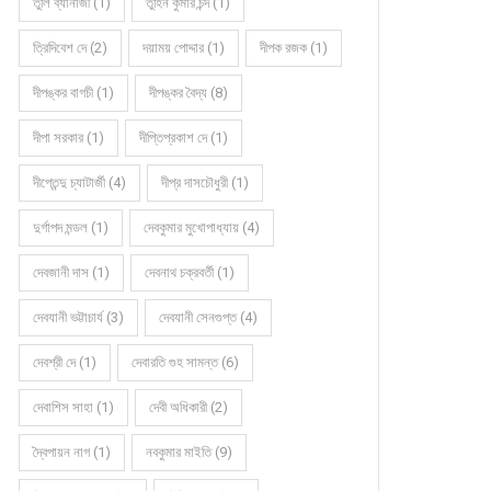
তুলি ব্যানার্জী (1)
তুহিন কুমার চন্দ (1)
ত্রিদিবেশ দে (2)
দয়াময় পোদ্দার (1)
দীপক রজক (1)
দীপঙ্কর বাগচী (1)
দীপঙ্কর বৈদ্য (8)
দীপা সরকার (1)
দীপ্তিপ্রকাশ দে (1)
দীপ্তেন্দু চ্যাটার্জী (4)
দীপ্র দাসচৌধুরী (1)
দুর্গাপদ মন্ডল (1)
দেবকুমার মুখোপাধ্যায় (4)
দেবজানী দাস (1)
দেবনাথ চক্রবর্তী (1)
দেবযানী ভট্টাচার্য (3)
দেবযানী সেনগুপ্ত (4)
দেবশ্রী দে (1)
দেবারতি গুহ সামন্ত (6)
দেবাশিস সাহা (1)
দেবী অধিকারী (2)
দ্বৈপায়ন নাগ (1)
নবকুমার মাইতি (9)