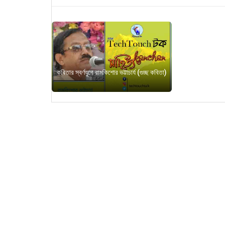
কবিতার স্বর্ণযুগে রামকিশোর ভট্টাচার্য (গুচ্ছ কবিতা)