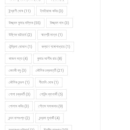
ইন্দ্রাণী ঘোষ (11)
ইমতিয়াজ কবির (3)
উজ্জ্বল কুমার মল্লিক (55)
উজ্জ্বল দাস (3)
উষ্ণিক ভট্টাচার্য (2)
ঋতশ্রী মান্না (1)
ঐন্দ্রিলা ঘোষাল (1)
কল্যাণ গঙ্গোপাধ্যায় (1)
কাজল দত্ত (4)
কুমার আশীষ রায় (8)
কেতকী বসু (3)
কৌশিক চক্রবর্ত্তী (21)
কৌশিক মন্ডল (1)
গীতালি ঘোষ (1)
গোপা চক্রবর্তী (3)
গোবিন্দ ব্যানার্জী (5)
গোলাম কবির (3)
গৌতম সমাজদার (9)
চন্দন দাশগুপ্ত (2)
চন্দ্রমা মুখার্জী (4)
চন্দ্রশেখর ভট্টাচার্য (1)
চিরঞ্জীব হালদার (10)