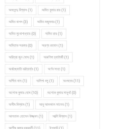
অমলেন্দু বিশ্বাস (1)
অমিত কুমার রায় (1)
অমিত বাগল (3)
অমিত মজুমদার (1)
অমিত মুখোপাধ্যায় (0)
অমিত রায় (1)
অমিতাভ সরকার (0)
অরণ্য রহমান (1)
অরিত্রা জুন ঘোষ (1)
অরুণিমা চ্যাটার্জী (1)
অর্কজ্যোতি ভট্টাচার্য্য (1)
অর্ণব সাহা (1)
অর্পিতা দাস (1)
অলিপা বসু (1)
অংশুদেব (11)
অশোক কুমার ঘোষ (10)
অশোক কুমার সাধুখাঁ (0)
অসীম বিশ্বাস (1)
আবু আফজাল সালেহ (1)
আলতাফ হোসেন উজ্জ্বল (1)
আল্পি বিশ্বাস (1)
আশীষ কুমার চক্রবর্তী (11)
ইত্যাদি (1)