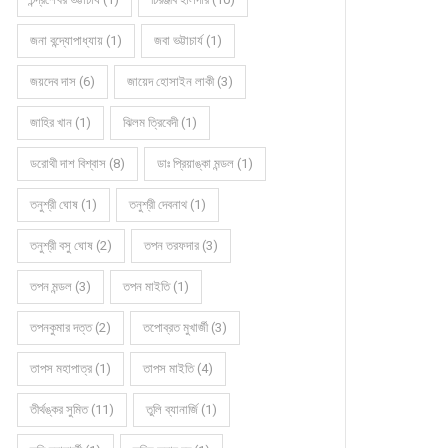
জনা বন্দ্যোপাধ্যায় (1)
জবা ভট্টাচার্য (1)
জয়দেব দাস (6)
জায়েদ হোসাইন লাকী (3)
জাহির খান (1)
ঝিলম ত্রিবেদী (1)
ডরোথী দাশ বিশ্বাস (8)
ডাঃ প্রিয়াঙ্কা মন্ডল (1)
তনুশ্রী ঘোষ (1)
তনুশ্রী দেবনাথ (1)
তনুশ্রী বসু ঘোষ (2)
তপন তরফদার (3)
তপন মন্ডল (3)
তপন মাইতি (1)
তপনকুমার দত্ত (2)
তপোব্রত মুখার্জী (3)
তাপস মহাপাত্র (1)
তাপস মাইতি (4)
তীর্থঙ্কর সুমিত (11)
তুলি ব্যানার্জি (1)