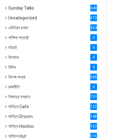
Sunday Talks
640
Uncategorized
6738
এডিটরস চয়েস
824
পাক্ষিক পত্রপুট
0
বইচর্চা
0
বিনোদন
0
বিবিধ
0
বিশেষ সংখ্যা
2686
রাজনীতি
0
শিকড়ের সন্ধানে
731
সাহিত্য Cafe
1321
সাহিত্য Droom
1488
সাহিত্য Hoichoi
1027
সাহিত্য Hut
1769