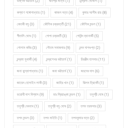
উষ্ণিক ভট্টাচার্য (2)
ঋতশ্রী মান্না (1)
ঐন্দ্রিলা ঘোষাল (1)
কল্যাণ গঙ্গোপাধ্যায় (1)
কাজল দত্ত (4)
কুমার আশীষ রায় (8)
কেতকী বসু (3)
কৌশিক চক্রবর্ত্তী (21)
কৌশিক মন্ডল (1)
গীতালি ঘোষ (1)
গোপা চক্রবর্তী (3)
গোবিন্দ ব্যানার্জী (5)
গোলাম কবির (3)
গৌতম সমাজদার (9)
চন্দন দাশগুপ্ত (2)
চন্দ্রমা মুখার্জী (4)
চন্দ্রশেখর ভট্টাচার্য (1)
চিরঞ্জীব হালদার (11)
জনা বন্দ্যোপাধ্যায় (1)
জবা ভট্টাচার্য (1)
জয়দেব দাস (6)
জায়েদ হোসাইন লাকী (3)
জাহির খান (1)
ঝিলম ত্রিবেদী (1)
ডরোথী দাশ বিশ্বাস (9)
ডাঃ প্রিয়াঙ্কা মন্ডল (1)
তনুশ্রী ঘোষ (1)
তনুশ্রী দেবনাথ (1)
তনুশ্রী বসু ঘোষ (2)
তপন তরফদার (3)
তপন মন্ডল (3)
তপন মাইতি (1)
তপনকুমার দত্ত (2)