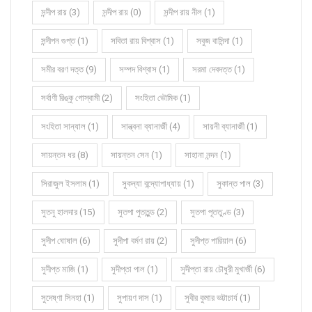
সন্দীপ রায় (3)
সন্দীপ রায় (0)
সন্দীপ রায় নীল (1)
সন্দীপন গুপ্ত (1)
সবিতা রায় বিশ্বাস (1)
সবুজ বাসিন্দা (1)
সমীর বরণ দত্ত (9)
সম্পদ বিশ্বাস (1)
সরমা দেবদত্ত (1)
সর্বাণী রিঙ্কু গোস্বামী (2)
সংহিতা ভৌমিক (1)
সংহিতা সান্যাল (1)
সান্ত্বনা ব্যানার্জী (4)
সায়নী ব্যানার্জী (1)
সায়ন্তন ধর (8)
সায়ন্তন সেন (1)
সাহানা নন্দন (1)
সিরাজুল ইসলাম (1)
সুকন্যা বন্দ্যোপাধ্যায় (1)
সুকান্ত পাল (3)
সুতনু হালদার (15)
সুতপা পুততুন্ড (2)
সুতপা পূততুণ্ড (3)
সুদীপ ঘোষাল (6)
সুদীপা বর্মণ রায় (2)
সুদীপ্ত পারিয়াল (6)
সুদীপ্ত মাজি (1)
সুদীপ্তা পাল (1)
সুদীপ্তা রায় চৌধুরী মুখার্জী (6)
সুদেষ্ণা সিনহা (1)
সুপায়ণ দাস (1)
সুবীর কুমার ভট্টাচার্য (1)