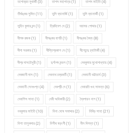
তপোব্রত মুখার্জী (3)
তাপস মহাপাত্র (1)
তাপস মাইতি (4)
তীর্থঙ্কর সুমিত (11)
তুলি ব্যানার্জি (1)
তুলি ব্যানার্জী (1)
তুহিন কুমার চন্দ (1)
ত্রিদিবেশ দে (2)
দয়াময় পোদ্দার (1)
দীপক রজক (1)
দীপঙ্কর বাগচী (1)
দীপঙ্কর বৈদ্য (8)
দীপা সরকার (1)
দীপ্তিপ্রকাশ দে (1)
দীপ্তেন্দু চ্যাটার্জী (4)
দীপ্র দাসচৌধুরী (1)
দুর্গাপদ মন্ডল (1)
দেবকুমার মুখোপাধ্যায় (4)
দেবজানী দাস (1)
দেবনাথ চক্রবর্তী (1)
দেবযানী ভট্টাচার্য (3)
দেবযানী সেনগুপ্ত (4)
দেবশ্রী দে (1)
দেবারতি গুহ সামন্ত (6)
দেবাশিস সাহা (1)
দেবী অধিকারী (2)
দ্বৈপায়ন নাগ (1)
নবকুমার মাইতি (10)
নিনা ঘোষ সমাদ্দার (2)
নিবিড় সাহা (21)
নিশা তালুকদার (2)
নিশীথ ষড়ংগী (1)
নীল দিগন্ত (1)