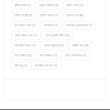
সুবীর সরকার (1)
সুব্রত সরকার (15)
সুমিত মোদক (4)
সুমিতা চৌধুরী (2)
সুমিতা পয়ড়্যা (1)
সুশান্ত সেন (8)
সূর্য নারায়ণ ঘোষ (1)
সোনালি (17)
সোমপ্রভা বন্দোপাধ্যায় (1)
সোমা পালিত ঘোষ (1)
সোমা মুখার্জী বাবলি (12)
স্বপ্ননীল বিশ্বাস (1)
স্বপ্না মজুমদার (3)
স্মরজিৎ দত্ত (4)
স্মার্ত পরিয়াল (3)
স্মার্ত পারিয়াল (1)
স্মৃতি শেখর মিত্র (1)
হাসি বসু (1)
হিমাদ্রী শেখর দাস (1)