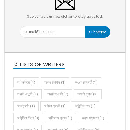
Subscribe our newsletter to stay updated.
Subscribe
LISTS OF WRITERS
অগ্নিমিত্র (4)
অজয় বিশ্বাস (1)
অঞ্জনা চক্রবর্তী (1)
অঞ্জলি দে নন্দী (1)
অঞ্জলি মুখার্জী (7)
অঞ্জলী মুখার্জ (3)
অতনু বর্মন (1)
অনিতা মুখার্জী (1)
অনিন্দিতা নাথ (1)
অনিন্দিতা মিত্র (0)
অনিরুদ্ধ সুব্রত (1)
অনুজ মজুমদার (1)
অনুপ ঘোষাল (1)
অন্নপূর্ণা দাস (8)
অভিজিৎ দত্ত (8)