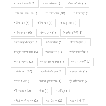
শংকরনাথ চক্রবর্তী (2)
শমিত কর্মকার (1)
শমিতা ভট্টাচার্য (1)
শমীক জয় সেনগুপ্ত (1)
শম্পা রায় বোস (10)
শম্পা সামন্ত (3)
শর্মিলা ঘোষ (6)
শর্মিষ্ঠা ঘোষ (1)
শান্তনু ঘোষ (1)
শামীম নওয়াজ (0)
শাশ্বত বোস (1)
শিঞ্জিনী চ্যাটার্জী (1)
শিবাশিস মুখোপাধ্যায় (1)
শিশির আজম (1)
শীতল বিশ্বাস (3)
শুভঙ্কর চট্টোপাধ্যায় (6)
শুভঙ্কর পাল (1)
শুভদীপ চক্রবর্তী (1)
শুভময় মজুমদার (2)
শুভাঞ্জন চট্টোপাধ্যায় (1)
শুভায়ন চক্রবর্তী (2)
শুভাশিস সাহু (10)
শুভ্রকিশোর বিশ্বাস (1)
শুভ্রব্রত রায় (1)
শোভন মণ্ডল (1)
শ্যামল কুমার মিশ্র (1)
শ্রী অমিতাভ কর (2)
শ্রী সদ্যজাত (0)
শ্রীধর (2)
সংঘমিত্রা (1)
সঙ্গীতা মুখার্জী মণ্ডল (2)
সঞ্জয় বৈরাগ্য (2)
সঞ্জয় মুখার্জি (1)