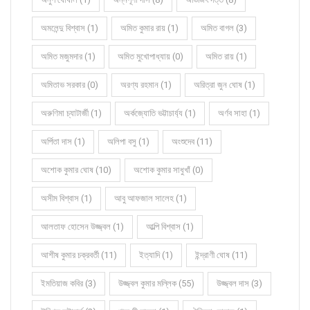
অমলেন্দু বিশ্বাস (1)
অমিত কুমার রায় (1)
অমিত বাগল (3)
অমিত মজুমদার (1)
অমিত মুখোপাধ্যায় (0)
অমিত রায় (1)
অমিতাভ সরকার (0)
অরণ্য রহমান (1)
অরিত্রা জুন ঘোষ (1)
অরুণিমা চ্যাটার্জী (1)
অর্কজ্যোতি ভট্টাচার্য্য (1)
অর্ণব সাহা (1)
অর্পিতা দাস (1)
অলিপা বসু (1)
অংশুদেব (11)
অশোক কুমার ঘোষ (10)
অশোক কুমার সাধুখাঁ (0)
অসীম বিশ্বাস (1)
আবু আফজাল সালেহ (1)
আলতাফ হোসেন উজ্জ্বল (1)
আল্পি বিশ্বাস (1)
আশীষ কুমার চক্রবর্তী (11)
ইত্যাদি (1)
ইন্দ্রাণী ঘোষ (11)
ইমতিয়াজ কবির (3)
উজ্জ্বল কুমার মল্লিক (55)
উজ্জ্বল দাস (3)