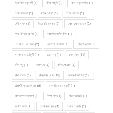
মনোনীতা চক্রবর্তী (1)
মন্দিরা গাঙ্গুলী (3)
মানস চক্রবর্ত্তী (11)
মালা চক্রবর্তী (1)
মিঠুন মুখার্জী (1)
মৃদুল শ্রীমানী (1)
মেরী খাতুন (1)
মৈত্রেয়ী হালদার (0)
মোঃ আব্দুল রহমান (2)
মোঃ মনিরুল আলম (1)
মোহাম্মদ শামীম মিয়া (1)
মৌ দাশগুপ্ত আদক (2)
মৌমিতা চ্যাটার্জী (1)
মৌসুমী মুখার্জী (3)
যশোধরা রায়চৌধুরী (1)
রঞ্জনা বসু (1)
রত্না দাস (11)
রবীন বসু (1)
রমেশ দে (4)
রহিত ঘোষাল (4)
রাখী সরদার (1)
রাজকুমার ঘোষ (18)
রাজদীপ ভট্টাচার্য (17)
রাজশ্রী বন্দ্যোপাধ্যায় (8)
রাজশ্রী রাহা চক্রবর্তী (1)
রামকিশোর ভট্টাচার্য (1)
রিম্পা নাথ (1)
রীতা চক্রবর্তী (1)
রূপালী দত্ত (1)
লোপামুদ্রা কুন্ডু (4)
শংকর হালদার (1)