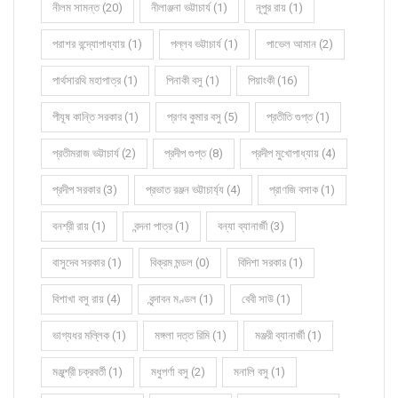
নীলম সামন্ত (20)
নীলাঞ্জনা ভট্টাচার্য (1)
নূপুর রায় (1)
পরাশর বন্দ্যোপাধ্যায় (1)
পল্লব ভট্টাচার্য (1)
পাভেল আমান (2)
পার্থসারথি মহাপাত্র (1)
পিনাকী বসু (1)
পিয়াংকী (16)
পীযূষ কান্তি সরকার (1)
প্রণব কুমার বসু (5)
প্রতীতি গুপ্ত (1)
প্রতীমরাজ ভট্টাচার্য (2)
প্রদীপ গুপ্ত (8)
প্রদীপ মুখোপাধ্যায় (4)
প্রদীপ সরকার (3)
প্রভাত রঞ্জন ভট্টাচার্য্য (4)
প্রাণজি বসাক (1)
বনশ্রী রায় (1)
বন্দনা পাত্র (1)
বন্যা ব্যানার্জী (3)
বাসুদেব সরকার (1)
বিক্রম মন্ডল (0)
বিদিশা সরকার (1)
বিশাখা বসু রায় (4)
বৃন্দাবন মণ্ডল (1)
বেবী সাউ (1)
ভাগ্যধর মল্লিক (1)
মঙ্গলা দত্ত রিমি (1)
মঞ্জরী ব্যানার্জী (1)
মঞ্জুশ্রী চক্রবর্তী (1)
মধুপর্ণা বসু (2)
মনালি বসু (1)