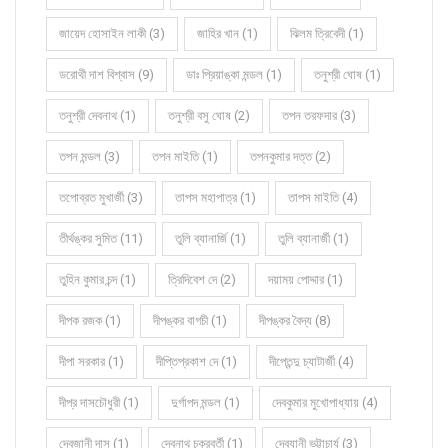
জায়েদ হোসাইন লাকী (3)
জাহির খান (1)
ঝিলম ত্রিবেদী (1)
ডরোথী দাশ বিশ্বাস (9)
ডাঃ প্রিয়াঙ্কা মন্ডল (1)
তনুশ্রী ঘোষ (1)
তনুশ্রী দেবনাথ (1)
তনুশ্রী বসু ঘোষ (2)
তপন তরফদার (3)
তপন মন্ডল (3)
তপন মাইতি (1)
তপনকুমার দত্ত (2)
তপোব্রত মুখার্জী (3)
তাপস মহাপাত্র (1)
তাপস মাইতি (4)
তীর্থঙ্কর সুমিত (11)
তুলি ব্যানার্জি (1)
তুলি ব্যানার্জী (1)
তুহিন কুমার চন্দ (1)
ত্রিদিবেশ দে (2)
দয়াময় পোদ্দার (1)
দীপক রজক (1)
দীপঙ্কর বাগচী (1)
দীপঙ্কর বৈদ্য (8)
দীপা সরকার (1)
দীপ্তিপ্রকাশ দে (1)
দীপ্তেন্দু চ্যাটার্জী (4)
দীপ্র দাসচৌধুরী (1)
দুর্গাপদ মন্ডল (1)
দেবকুমার মুখোপাধ্যায় (4)
দেবজানী দাস (1)
দেবনাথ চক্রবর্তী (1)
দেবযানী ভট্টাচার্য (3)