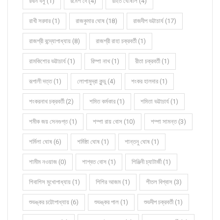
রবীন বসু (1)
রমেশ দে (4)
রহিত ঘোষাল (4)
রাখী সরদার (1)
রাজকুমার ঘোষ (18)
রাজদীপ ভট্টাচার্য (17)
রাজশ্রী বন্দ্যোপাধ্যায় (8)
রাজশ্রী রাহা চক্রবর্তী (1)
রামকিশোর ভট্টাচার্য (1)
রিম্পা নাথ (1)
রীতা চক্রবর্তী (1)
রূপালী দত্ত (1)
লোপামুদ্রা কুন্ডু (4)
শংকর হালদার (1)
শংকরনাথ চক্রবর্তী (2)
শমিত কর্মকার (1)
শমিতা ভট্টাচার্য (1)
শমীক জয় সেনগুপ্ত (1)
শম্পা রায় বোস (10)
শম্পা সামন্ত (3)
শর্মিলা ঘোষ (6)
শর্মিষ্ঠা ঘোষ (1)
শান্তনু ঘোষ (1)
শামীম নওয়াজ (0)
শাশ্বত বোস (1)
শিঞ্জিনী চ্যাটার্জী (1)
শিবাশিস মুখোপাধ্যায় (1)
শিশির আজম (1)
শীতল বিশ্বাস (3)
শুভঙ্কর চট্টোপাধ্যায় (6)
শুভঙ্কর পাল (1)
শুভদীপ চক্রবর্তী (1)