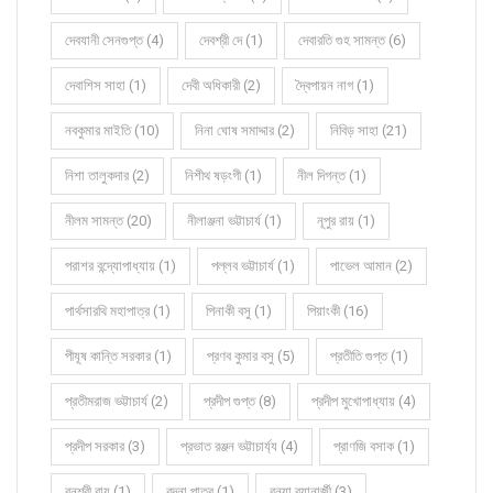
দেবযানী সেনগুপ্ত (4)
দেবশ্রী দে (1)
দেবারতি গুহ সামন্ত (6)
দেবাশিস সাহা (1)
দেবী অধিকারী (2)
দ্বৈপায়ন নাগ (1)
নবকুমার মাইতি (10)
নিনা ঘোষ সমাদ্দার (2)
নিবিড় সাহা (21)
নিশা তালুকদার (2)
নিশীথ ষড়ংগী (1)
নীল দিগন্ত (1)
নীলম সামন্ত (20)
নীলাঞ্জনা ভট্টাচার্য (1)
নূপুর রায় (1)
পরাশর বন্দ্যোপাধ্যায় (1)
পল্লব ভট্টাচার্য (1)
পাভেল আমান (2)
পার্থসারথি মহাপাত্র (1)
পিনাকী বসু (1)
পিয়াংকী (16)
পীযূষ কান্তি সরকার (1)
প্রণব কুমার বসু (5)
প্রতীতি গুপ্ত (1)
প্রতীমরাজ ভট্টাচার্য (2)
প্রদীপ গুপ্ত (8)
প্রদীপ মুখোপাধ্যায় (4)
প্রদীপ সরকার (3)
প্রভাত রঞ্জন ভট্টাচার্য্য (4)
প্রাণজি বসাক (1)
বনশ্রী রায় (1)
বন্দনা পাত্র (1)
বন্যা ব্যানার্জী (3)