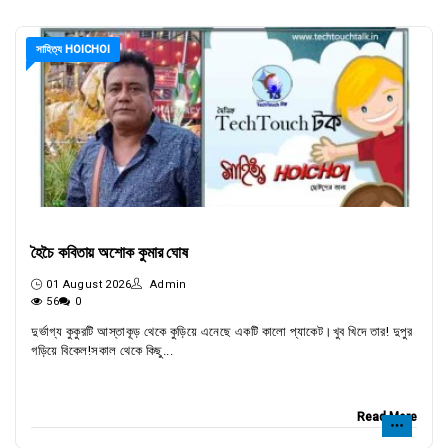
সাহিত্য HOICHOI
হৈচৈ কবিতায় অশোক কুমার ঘোষ
01 August 2026
Admin
56
0
দুর্ভাগ্য কুকুরটি আস্তাকূড় থেকে কুড়িয়ে এনেছে একটি কালো প্যাকেট।খুব খিদে তার! দুপুর
গড়িয়ে বিকেল!সকাল থেকে কিছু...
Read More