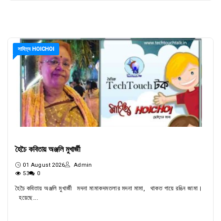
সাহিত্য HOICHOI
হৈচৈ কবিতায় অঞ্জলি মুখার্জী
01 August 2026
Admin
53
0
হৈচৈ কবিতায় অঞ্জলি মুখার্জী মদনা মামাকদমতলার মদনা মামা, থাকত গায়ে রঙিন জামা।
হয়েছে...