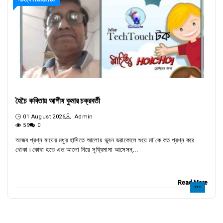
হৈচৈ কবিতায় আশীষ কুমার চক্রবর্তী
01 August 2026
Admin
59
0
আজব প্রশ্ন মায়ের মধুর হাসিতে আলোয় ভুবন ভরাকোলে শুয়ে মা'কে কত প্রশ্ন করে
খোকা।কোথা হতে এত আলো নিয়ে সূয্যিমামা আসেসন্...
Read More