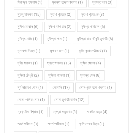
সিরাজুল ইসলাম (1)
সুকন্যা বন্দ্যোপাধ্যায় (1)
সুকান্ত পাল (3)
সুতনু হালদার (15)
সুতপা পুততুন্ড (2)
সুতপা পূততুণ্ড (3)
সুদীপ ঘোষাল (6)
সুদীপা বর্মণ রায় (2)
সুদীপ্ত পারিয়াল (6)
সুদীপ্ত মাজি (1)
সুদীপ্তা পাল (1)
সুদীপ্তা রায় চৌধুরী মুখার্জী (6)
সুদেষ্ণা সিনহা (1)
সুপায়ণ দাস (1)
সুবীর কুমার ভট্টাচার্য (1)
সুবীর সরকার (1)
সুব্রত সরকার (15)
সুমিত মোদক (4)
সুমিতা চৌধুরী (2)
সুমিতা পয়ড়্যা (1)
সুশান্ত সেন (8)
সূর্য নারায়ণ ঘোষ (1)
সোনালি (17)
সোমপ্রভা বন্দোপাধ্যায় (1)
সোমা পালিত ঘোষ (1)
সোমা মুখার্জী বাবলি (12)
স্বপ্ননীল বিশ্বাস (1)
স্বপ্না মজুমদার (3)
স্মরজিৎ দত্ত (4)
স্মার্ত পরিয়াল (3)
স্মার্ত পারিয়াল (1)
স্মৃতি শেখর মিত্র (1)