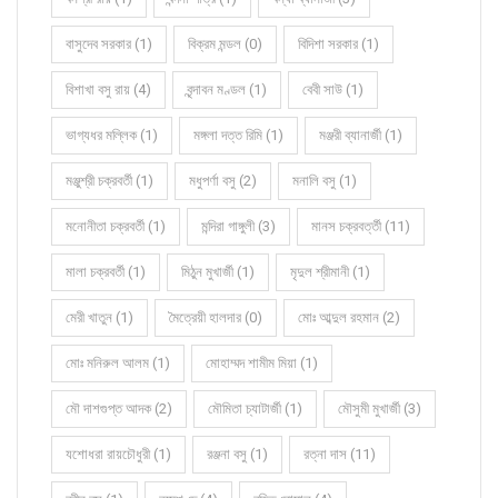
বাসুদেব সরকার (1)
বিক্রম মন্ডল (0)
বিদিশা সরকার (1)
বিশাখা বসু রায় (4)
বৃন্দাবন মণ্ডল (1)
বেবী সাউ (1)
ভাগ্যধর মল্লিক (1)
মঙ্গলা দত্ত রিমি (1)
মঞ্জরী ব্যানার্জী (1)
মঞ্জুশ্রী চক্রবর্তী (1)
মধুপর্ণা বসু (2)
মনালি বসু (1)
মনোনীতা চক্রবর্তী (1)
মন্দিরা গাঙ্গুলী (3)
মানস চক্রবর্ত্তী (11)
মালা চক্রবর্তী (1)
মিঠুন মুখার্জী (1)
মৃদুল শ্রীমানী (1)
মেরী খাতুন (1)
মৈত্রেয়ী হালদার (0)
মোঃ আব্দুল রহমান (2)
মোঃ মনিরুল আলম (1)
মোহাম্মদ শামীম মিয়া (1)
মৌ দাশগুপ্ত আদক (2)
মৌমিতা চ্যাটার্জী (1)
মৌসুমী মুখার্জী (3)
যশোধরা রায়চৌধুরী (1)
রঞ্জনা বসু (1)
রত্না দাস (11)