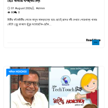
হৈচৈ কবিতায় দীপঙ্কর বৈদ্য
01 August 2026
Admin
80
0
মিষ্টির ফাঁদেমিষ্টির লোভে মানুষ মাকড়হন্যে হয়ে ছোটে,রসের নদী দেখতে পেয়েখাদ্য খাবার
খোঁটে।চুচু ডাকলে ছুঁচুর মতোছোঁক-ছোঁক...
Read More
সাহিত্য HOICHOI