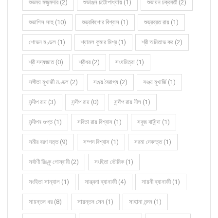
শুভময় মজুমদার (2)
শুভাঞ্জন চট্টোপাধ্যায় (1)
শুভায়ন চক্রবর্তী (2)
শুভাশিস সাহু (10)
শুভ্রকিশোর বিশ্বাস (1)
শুভ্রব্রত রায় (1)
শোভন মণ্ডল (1)
শ্যামল কুমার মিশ্র (1)
শ্রী অমিতাভ কর (2)
শ্রী সদ্যজাত (0)
শ্রীধর (2)
সংঘমিত্রা (1)
সঙ্গীতা মুখার্জী মণ্ডল (2)
সঞ্জয় বৈরাগ্য (2)
সঞ্জয় মুখার্জি (1)
সন্দীপ রায় (3)
সন্দীপ রায় (0)
সন্দীপ রায় নীল (1)
সন্দীপন গুপ্ত (1)
সবিতা রায় বিশ্বাস (1)
সবুজ বাসিন্দা (1)
সমীর বরণ দত্ত (9)
সম্পদ বিশ্বাস (1)
সরমা দেবদত্ত (1)
সর্বাণী রিঙ্কু গোস্বামী (2)
সংহিতা ভৌমিক (1)
সংহিতা সান্যাল (1)
সান্ত্বনা ব্যানার্জী (4)
সায়নী ব্যানার্জী (1)
সায়ন্তন ধর (8)
সায়ন্তন সেন (1)
সাহানা নন্দন (1)