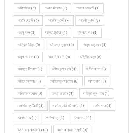
অগ্নিমিত্র (4)
অজয় বিশ্বাস (1)
অঞ্জনা চক্রবর্তী (1)
অঞ্জলি দে নন্দী (1)
অঞ্জলি মুখার্জী (7)
অঞ্জলী মুখার্জ (3)
অতনু বর্মন (1)
অনিতা মুখার্জী (1)
অনিন্দিতা নাথ (1)
অনিন্দিতা মিত্র (0)
অনিরুদ্ধ সুব্রত (1)
অনুজ মজুমদার (1)
অনুপ ঘোষাল (1)
অন্নপূর্ণা দাস (8)
অভিজিৎ দত্ত (8)
অমলেন্দু বিশ্বাস (1)
অমিত কুমার রায় (1)
অমিত বাগল (3)
অমিত মজুমদার (1)
অমিত মুখোপাধ্যায় (0)
অমিত রায় (1)
অমিতাভ সরকার (0)
অরণ্য রহমান (1)
অরিত্রা জুন ঘোষ (1)
অরুণিমা চ্যাটার্জী (1)
অর্কজ্যোতি ভট্টাচার্য্য (1)
অর্ণব সাহা (1)
অর্পিতা দাস (1)
অলিপা বসু (1)
অংশুদেব (11)
অশোক কুমার ঘোষ (10)
অশোক কুমার সাধুখাঁ (0)