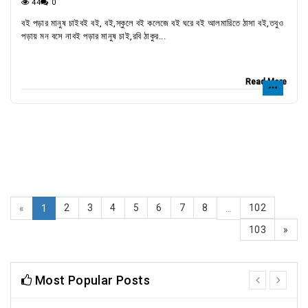
44
0
বই পড়ার মানুষ চাইবই বই, বই,স্কুলে বই কলেজে বই ঘরে বই আলমারিতে ঠাসা বই,তবুও
পড়ায় মন বসে নাবই পড়ার মানুষ চাই,রবি ঠাকুর...
Read More
2
3
4
5
6
7
8
102
«
1
...
103
»
Most Popular Posts
prev
next