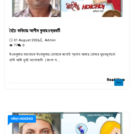
হৈচৈ কবিতায় আশীষ কুমার চক্রবর্তী
01 August 2026
Admin
77
0
উওমকুমার মহানায়ক উওমকুমার তোমাকে জানাই প্রণাম আমার তোমার ভুবনভুলানো
হাসি আমি খুবই ভালোবাসি ।বাংলা স...
Read More
সাহিত্য HOICHOI