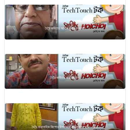
হৈচৈ কবিতায় আশীষ কুমার চক্রবর্তী
হৈচৈ কবিতায় জয়দেব দাস
হৈচৈ ধারাবাহিক কিশোর উপন্যাসে রাজকুমার ঘোষ - পর্ব ৮