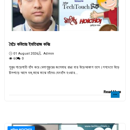
হৈচৈ কবিতায় ইমতিয়াজ কবির
01 August 2026
Admin
60
0
পুকুর পাড়েপাতি হাঁস করে খেলাপুকুরের জলেমাছ রাঙা যায় উড়েআকাশ তলে।গগনেতে উড়ে
চিলপাড়ে আসে বক,মাঝে মাঝে তাঁদের যেনহাঁস হওয়ার...
Read More
সাহিত্য HOICHOI