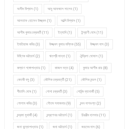
অসীম বিশ্বাস (1)
আবু আফজাল সালেহ (1)
আলতাফ হোসেন উজ্জ্বল (1)
আল্পি বিশ্বাস (1)
আশীষ কুমার চক্রবর্তী (11)
ইত্যাদি (1)
ইন্দ্রাণী ঘোষ (11)
ইমতিয়াজ কবির (3)
উজ্জ্বল কুমার মল্লিক (55)
উজ্জ্বল দাস (3)
উষ্ণিক ভট্টাচার্য (2)
ঋতশ্রী মান্না (1)
ঐন্দ্রিলা ঘোষাল (1)
কল্যাণ গঙ্গোপাধ্যায় (1)
কাজল দত্ত (4)
কুমার আশীষ রায় (8)
কেতকী বসু (3)
কৌশিক চক্রবর্ত্তী (21)
কৌশিক মন্ডল (1)
গীতালি ঘোষ (1)
গোপা চক্রবর্তী (3)
গোবিন্দ ব্যানার্জী (5)
গোলাম কবির (3)
গৌতম সমাজদার (9)
চন্দন দাশগুপ্ত (2)
চন্দ্রমা মুখার্জী (4)
চন্দ্রশেখর ভট্টাচার্য (1)
চিরঞ্জীব হালদার (11)
জনা বন্দ্যোপাধ্যায় (1)
জবা ভট্টাচার্য (1)
জয়দেব দাস (6)