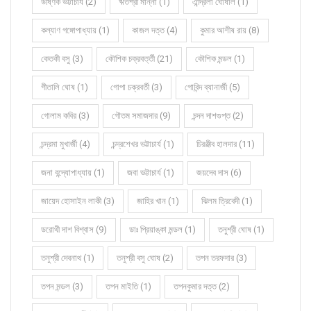
উষ্ণিক ভট্টাচার্য (2)
ঋতশ্রী মান্না (1)
ঐন্দ্রিলা ঘোষাল (1)
কল্যাণ গঙ্গোপাধ্যায় (1)
কাজল দত্ত (4)
কুমার আশীষ রায় (8)
কেতকী বসু (3)
কৌশিক চক্রবর্ত্তী (21)
কৌশিক মন্ডল (1)
গীতালি ঘোষ (1)
গোপা চক্রবর্তী (3)
গোবিন্দ ব্যানার্জী (5)
গোলাম কবির (3)
গৌতম সমাজদার (9)
চন্দন দাশগুপ্ত (2)
চন্দ্রমা মুখার্জী (4)
চন্দ্রশেখর ভট্টাচার্য (1)
চিরঞ্জীব হালদার (11)
জনা বন্দ্যোপাধ্যায় (1)
জবা ভট্টাচার্য (1)
জয়দেব দাস (6)
জায়েদ হোসাইন লাকী (3)
জাহির খান (1)
ঝিলম ত্রিবেদী (1)
ডরোথী দাশ বিশ্বাস (9)
ডাঃ প্রিয়াঙ্কা মন্ডল (1)
তনুশ্রী ঘোষ (1)
তনুশ্রী দেবনাথ (1)
তনুশ্রী বসু ঘোষ (2)
তপন তরফদার (3)
তপন মন্ডল (3)
তপন মাইতি (1)
তপনকুমার দত্ত (2)