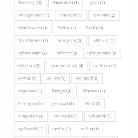
নীলম সামন্ত (20)
নীলাঞ্জনা ভট্টাচার্য (1)
নূপুর রায় (1)
পরাশর বন্দ্যোপাধ্যায় (1)
পল্লব ভট্টাচার্য (1)
পাভেল আমান (2)
পার্থসারথি মহাপাত্র (1)
পিনাকী বসু (1)
পিয়াংকী (16)
পীযূষ কান্তি সরকার (1)
প্রণব কুমার বসু (5)
প্রতীতি গুপ্ত (1)
প্রতীমরাজ ভট্টাচার্য (2)
প্রদীপ গুপ্ত (8)
প্রদীপ মুখোপাধ্যায় (4)
প্রদীপ সরকার (3)
প্রভাত রঞ্জন ভট্টাচার্য্য (4)
প্রাণজি বসাক (1)
বনশ্রী রায় (1)
বন্দনা পাত্র (1)
বন্যা ব্যানার্জী (3)
বাসুদেব সরকার (1)
বিক্রম মন্ডল (0)
বিদিশা সরকার (1)
বিশাখা বসু রায় (4)
বৃন্দাবন মণ্ডল (1)
বেবী সাউ (1)
ভাগ্যধর মল্লিক (1)
মঙ্গলা দত্ত রিমি (1)
মঞ্জরী ব্যানার্জী (1)
মঞ্জুশ্রী চক্রবর্তী (1)
মধুপর্ণা বসু (2)
মনালি বসু (1)