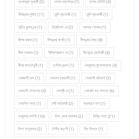
তপোব্রত মুখার্জী (3)
তাপস মহাপাত্র (1)
তাপস মাইতি (4)
তীর্থঙ্কর সুমিত (11)
তুলি ব্যানার্জি (1)
তুলি ব্যানার্জী (1)
তুহিন কুমার চন্দ (1)
ত্রিদিবেশ দে (2)
দয়াময় পোদ্দার (1)
দীপক রজক (1)
দীপঙ্কর বাগচী (1)
দীপঙ্কর বৈদ্য (8)
দীপা সরকার (1)
দীপ্তিপ্রকাশ দে (1)
দীপ্তেন্দু চ্যাটার্জী (4)
দীপ্র দাসচৌধুরী (1)
দুর্গাপদ মন্ডল (1)
দেবকুমার মুখোপাধ্যায় (4)
দেবজানী দাস (1)
দেবনাথ চক্রবর্তী (1)
দেবযানী ভট্টাচার্য (3)
দেবযানী সেনগুপ্ত (4)
দেবশ্রী দে (1)
দেবারতি গুহ সামন্ত (6)
দেবাশিস সাহা (1)
দেবী অধিকারী (2)
দ্বৈপায়ন নাগ (1)
নবকুমার মাইতি (10)
নিনা ঘোষ সমাদ্দার (2)
নিবিড় সাহা (21)
নিশা তালুকদার (2)
নিশীথ ষড়ংগী (1)
নীল দিগন্ত (1)