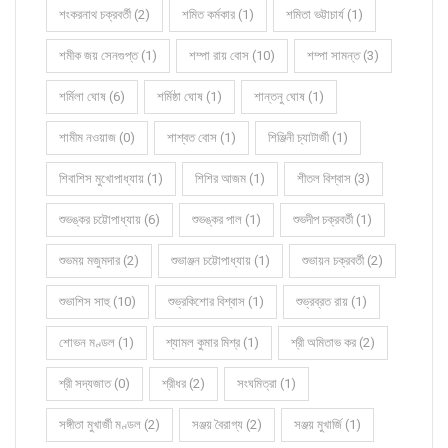
শংকরনাথ চক্রবর্তী (2)
শমিত কর্মকার (1)
শমিতা ভট্টাচার্য (1)
শমীক জয় সেনগুপ্ত (1)
শম্পা রায় বোস (10)
শম্পা সামন্ত (3)
শর্মিলা ঘোষ (6)
শর্মিষ্ঠা ঘোষ (1)
শান্তনু ঘোষ (1)
শামীম নওয়াজ (0)
শাশ্বত বোস (1)
শিঞ্জিনী চ্যাটার্জী (1)
শিবাশিস মুখোপাধ্যায় (1)
শিশির আজম (1)
শীতল বিশ্বাস (3)
শুভঙ্কর চট্টোপাধ্যায় (6)
শুভঙ্কর পাল (1)
শুভদীপ চক্রবর্তী (1)
শুভময় মজুমদার (2)
শুভাঞ্জন চট্টোপাধ্যায় (1)
শুভায়ন চক্রবর্তী (2)
শুভাশিস সাহু (10)
শুভ্রকিশোর বিশ্বাস (1)
শুভ্রব্রত রায় (1)
শোভন মণ্ডল (1)
শ্যামল কুমার মিশ্র (1)
শ্রী অমিতাভ কর (2)
শ্রী সদ্যজাত (0)
শ্রীধর (2)
সংঘমিত্রা (1)
সঙ্গীতা মুখার্জী মণ্ডল (2)
সঞ্জয় বৈরাগ্য (2)
সঞ্জয় মুখার্জি (1)