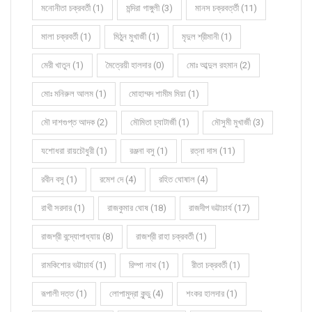
মনোনীতা চক্রবর্তী (1)
মন্দিরা গাঙ্গুলী (3)
মানস চক্রবর্ত্তী (11)
মালা চক্রবর্তী (1)
মিঠুন মুখার্জী (1)
মৃদুল শ্রীমানী (1)
মেরী খাতুন (1)
মৈত্রেয়ী হালদার (0)
মোঃ আব্দুল রহমান (2)
মোঃ মনিরুল আলম (1)
মোহাম্মদ শামীম মিয়া (1)
মৌ দাশগুপ্ত আদক (2)
মৌমিতা চ্যাটার্জী (1)
মৌসুমী মুখার্জী (3)
যশোধরা রায়চৌধুরী (1)
রঞ্জনা বসু (1)
রত্না দাস (11)
রবীন বসু (1)
রমেশ দে (4)
রহিত ঘোষাল (4)
রাখী সরদার (1)
রাজকুমার ঘোষ (18)
রাজদীপ ভট্টাচার্য (17)
রাজশ্রী বন্দ্যোপাধ্যায় (8)
রাজশ্রী রাহা চক্রবর্তী (1)
রামকিশোর ভট্টাচার্য (1)
রিম্পা নাথ (1)
রীতা চক্রবর্তী (1)
রূপালী দত্ত (1)
লোপামুদ্রা কুন্ডু (4)
শংকর হালদার (1)