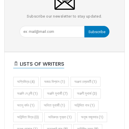
Subscribe our newsletter to stay updated.
Subscribe
LISTS OF WRITERS
অগ্নিমিত্র (4)
অজয় বিশ্বাস (1)
অঞ্জনা চক্রবর্তী (1)
অঞ্জলি দে নন্দী (1)
অঞ্জলি মুখার্জী (7)
অঞ্জলী মুখার্জ (3)
অতনু বর্মন (1)
অনিতা মুখার্জী (1)
অনিন্দিতা নাথ (1)
অনিন্দিতা মিত্র (0)
অনিরুদ্ধ সুব্রত (1)
অনুজ মজুমদার (1)
অনুপ ঘোষাল (1)
অন্নপূর্ণা দাস (8)
অভিজিৎ দত্ত (8)