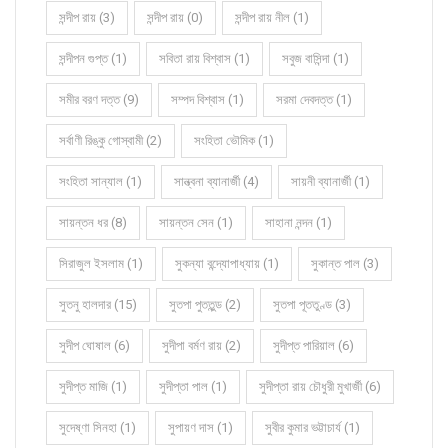
সন্দীপ রায় (3)
সন্দীপ রায় (0)
সন্দীপ রায় নীল (1)
সন্দীপন গুপ্ত (1)
সবিতা রায় বিশ্বাস (1)
সবুজ বাসিন্দা (1)
সমীর বরণ দত্ত (9)
সম্পদ বিশ্বাস (1)
সরমা দেবদত্ত (1)
সর্বাণী রিঙ্কু গোস্বামী (2)
সংহিতা ভৌমিক (1)
সংহিতা সান্যাল (1)
সান্ত্বনা ব্যানার্জী (4)
সায়নী ব্যানার্জী (1)
সায়ন্তন ধর (8)
সায়ন্তন সেন (1)
সাহানা নন্দন (1)
সিরাজুল ইসলাম (1)
সুকন্যা বন্দ্যোপাধ্যায় (1)
সুকান্ত পাল (3)
সুতনু হালদার (15)
সুতপা পুততুন্ড (2)
সুতপা পূততুণ্ড (3)
সুদীপ ঘোষাল (6)
সুদীপা বর্মণ রায় (2)
সুদীপ্ত পারিয়াল (6)
সুদীপ্ত মাজি (1)
সুদীপ্তা পাল (1)
সুদীপ্তা রায় চৌধুরী মুখার্জী (6)
সুদেষ্ণা সিনহা (1)
সুপায়ণ দাস (1)
সুবীর কুমার ভট্টাচার্য (1)