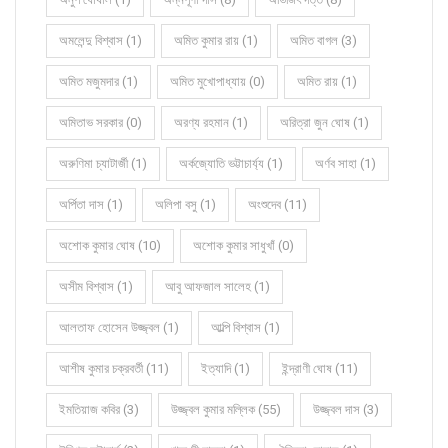
অমলেন্দু বিশ্বাস (1)
অমিত কুমার রায় (1)
অমিত বাগল (3)
অমিত মজুমদার (1)
অমিত মুখোপাধ্যায় (0)
অমিত রায় (1)
অমিতাভ সরকার (0)
অরণ্য রহমান (1)
অরিত্রা জুন ঘোষ (1)
অরুণিমা চ্যাটার্জী (1)
অর্কজ্যোতি ভট্টাচার্য্য (1)
অর্ণব সাহা (1)
অর্পিতা দাস (1)
অলিপা বসু (1)
অংশুদেব (11)
অশোক কুমার ঘোষ (10)
অশোক কুমার সাধুখাঁ (0)
অসীম বিশ্বাস (1)
আবু আফজাল সালেহ (1)
আলতাফ হোসেন উজ্জ্বল (1)
আল্পি বিশ্বাস (1)
আশীষ কুমার চক্রবর্তী (11)
ইত্যাদি (1)
ইন্দ্রাণী ঘোষ (11)
ইমতিয়াজ কবির (3)
উজ্জ্বল কুমার মল্লিক (55)
উজ্জ্বল দাস (3)