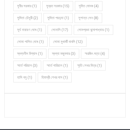
সুবীর সরকার (1)
সুব্রত সরকার (15)
সুমিত মোদক (4)
সুমিতা চৌধুরী (2)
সুমিতা পয়ড়্যা (1)
সুশান্ত সেন (8)
সূর্য নারায়ণ ঘোষ (1)
সোনালি (17)
সোমপ্রভা বন্দোপাধ্যায় (1)
সোমা পালিত ঘোষ (1)
সোমা মুখার্জী বাবলি (12)
স্বপ্ননীল বিশ্বাস (1)
স্বপ্না মজুমদার (3)
স্মরজিৎ দত্ত (4)
স্মার্ত পরিয়াল (3)
স্মার্ত পারিয়াল (1)
স্মৃতি শেখর মিত্র (1)
হাসি বসু (1)
হিমাদ্রী শেখর দাস (1)