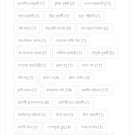
মনোনীতা চক্রবর্তী (1)
মন্দিরা গাঙ্গুলী (3)
মানস চক্রবর্ত্তী (11)
মালা চক্রবর্তী (1)
মিঠুন মুখার্জী (1)
মৃদুল শ্রীমানী (1)
মেরী খাতুন (1)
মৈত্রেয়ী হালদার (0)
মোঃ আব্দুল রহমান (2)
মোঃ মনিরুল আলম (1)
মোহাম্মদ শামীম মিয়া (1)
মৌ দাশগুপ্ত আদক (2)
মৌমিতা চ্যাটার্জী (1)
মৌসুমী মুখার্জী (3)
যশোধরা রায়চৌধুরী (1)
রঞ্জনা বসু (1)
রত্না দাস (11)
রবীন বসু (1)
রমেশ দে (4)
রহিত ঘোষাল (4)
রাখী সরদার (1)
রাজকুমার ঘোষ (18)
রাজদীপ ভট্টাচার্য (17)
রাজশ্রী বন্দ্যোপাধ্যায় (8)
রাজশ্রী রাহা চক্রবর্তী (1)
রামকিশোর ভট্টাচার্য (1)
রিম্পা নাথ (1)
রীতা চক্রবর্তী (1)
রূপালী দত্ত (1)
লোপামুদ্রা কুন্ডু (4)
শংকর হালদার (1)