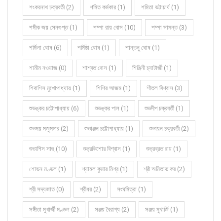
শংকরনাথ চক্রবর্তী (2)
শমিত কর্মকার (1)
শমিতা ভট্টাচার্য (1)
শমীক জয় সেনগুপ্ত (1)
শম্পা রায় বোস (10)
শম্পা সামন্ত (3)
শর্মিলা ঘোষ (6)
শর্মিষ্ঠা ঘোষ (1)
শান্তনু ঘোষ (1)
শামীম নওয়াজ (0)
শাশ্বত বোস (1)
শিঞ্জিনী চ্যাটার্জী (1)
শিবাশিস মুখোপাধ্যায় (1)
শিশির আজম (1)
শীতল বিশ্বাস (3)
শুভঙ্কর চট্টোপাধ্যায় (6)
শুভঙ্কর পাল (1)
শুভদীপ চক্রবর্তী (1)
শুভময় মজুমদার (2)
শুভাঞ্জন চট্টোপাধ্যায় (1)
শুভায়ন চক্রবর্তী (2)
শুভাশিস সাহু (10)
শুভ্রকিশোর বিশ্বাস (1)
শুভ্রব্রত রায় (1)
শোভন মণ্ডল (1)
শ্যামল কুমার মিশ্র (1)
শ্রী অমিতাভ কর (2)
শ্রী সদ্যজাত (0)
শ্রীধর (2)
সংঘমিত্রা (1)
সঙ্গীতা মুখার্জী মণ্ডল (2)
সঞ্জয় বৈরাগ্য (2)
সঞ্জয় মুখার্জি (1)