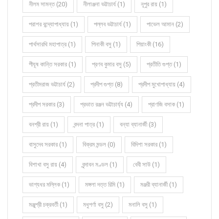
নীলম সামন্ত (20)
নীলাঞ্জনা ভট্টাচার্য (1)
নূপুর রায় (1)
পরাশর বন্দ্যোপাধ্যায় (1)
পল্লব ভট্টাচার্য (1)
পাভেল আমান (2)
পার্থসারথি মহাপাত্র (1)
পিনাকী বসু (1)
পিয়াংকী (16)
পীযূষ কান্তি সরকার (1)
প্রণব কুমার বসু (5)
প্রতীতি গুপ্ত (1)
প্রতীমরাজ ভট্টাচার্য (2)
প্রদীপ গুপ্ত (8)
প্রদীপ মুখোপাধ্যায় (4)
প্রদীপ সরকার (3)
প্রভাত রঞ্জন ভট্টাচার্য্য (4)
প্রাণজি বসাক (1)
বনশ্রী রায় (1)
বন্দনা পাত্র (1)
বন্যা ব্যানার্জী (3)
বাসুদেব সরকার (1)
বিক্রম মন্ডল (0)
বিদিশা সরকার (1)
বিশাখা বসু রায় (4)
বৃন্দাবন মণ্ডল (1)
বেবী সাউ (1)
ভাগ্যধর মল্লিক (1)
মঙ্গলা দত্ত রিমি (1)
মঞ্জরী ব্যানার্জী (1)
মঞ্জুশ্রী চক্রবর্তী (1)
মধুপর্ণা বসু (2)
মনালি বসু (1)