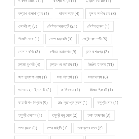
উষ্ণিক ভট্টাচার্য (2)
ঋতশ্রী মান্না (1)
ঐন্দ্রিলা ঘোষাল (1)
কল্যাণ গঙ্গোপাধ্যায় (1)
কাজল দত্ত (4)
কুমার আশীষ রায় (8)
কেতকী বসু (3)
কৌশিক চক্রবর্ত্তী (21)
কৌশিক মন্ডল (1)
গীতালি ঘোষ (1)
গোপা চক্রবর্তী (3)
গোবিন্দ ব্যানার্জী (5)
গোলাম কবির (3)
গৌতম সমাজদার (9)
চন্দন দাশগুপ্ত (2)
চন্দ্রমা মুখার্জী (4)
চন্দ্রশেখর ভট্টাচার্য (1)
চিরঞ্জীব হালদার (11)
জনা বন্দ্যোপাধ্যায় (1)
জবা ভট্টাচার্য (1)
জয়দেব দাস (6)
জায়েদ হোসাইন লাকী (3)
জাহির খান (1)
ঝিলম ত্রিবেদী (1)
ডরোথী দাশ বিশ্বাস (9)
ডাঃ প্রিয়াঙ্কা মন্ডল (1)
তনুশ্রী ঘোষ (1)
তনুশ্রী দেবনাথ (1)
তনুশ্রী বসু ঘোষ (2)
তপন তরফদার (3)
তপন মন্ডল (3)
তপন মাইতি (1)
তপনকুমার দত্ত (2)