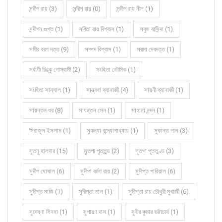
সন্দীপ রায় (3)
সন্দীপ রায় (0)
সন্দীপ রায় নীল (1)
সন্দীপন গুপ্ত (1)
সবিতা রায় বিশ্বাস (1)
সবুজ বাসিন্দা (1)
সমীর বরণ দত্ত (9)
সম্পদ বিশ্বাস (1)
সরমা দেবদত্ত (1)
সর্বাণী রিঙ্কু গোস্বামী (2)
সংহিতা ভৌমিক (1)
সংহিতা সান্যাল (1)
সান্ত্বনা ব্যানার্জী (4)
সায়নী ব্যানার্জী (1)
সায়ন্তন ধর (8)
সায়ন্তন সেন (1)
সাহানা নন্দন (1)
সিরাজুল ইসলাম (1)
সুকন্যা বন্দ্যোপাধ্যায় (1)
সুকান্ত পাল (3)
সুতনু হালদার (15)
সুতপা পুততুন্ড (2)
সুতপা পূততুণ্ড (3)
সুদীপ ঘোষাল (6)
সুদীপা বর্মণ রায় (2)
সুদীপ্ত পারিয়াল (6)
সুদীপ্ত মাজি (1)
সুদীপ্তা পাল (1)
সুদীপ্তা রায় চৌধুরী মুখার্জী (6)
সুদেষ্ণা সিনহা (1)
সুপায়ণ দাস (1)
সুবীর কুমার ভট্টাচার্য (1)