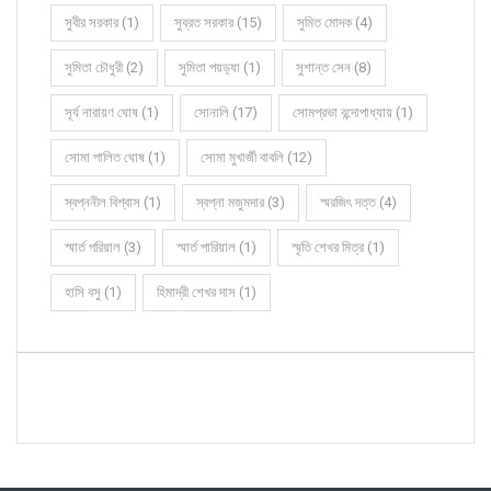
সুবীর সরকার (1)
সুব্রত সরকার (15)
সুমিত মোদক (4)
সুমিতা চৌধুরী (2)
সুমিতা পয়ড়্যা (1)
সুশান্ত সেন (8)
সূর্য নারায়ণ ঘোষ (1)
সোনালি (17)
সোমপ্রভা বন্দোপাধ্যায় (1)
সোমা পালিত ঘোষ (1)
সোমা মুখার্জী বাবলি (12)
স্বপ্ননীল বিশ্বাস (1)
স্বপ্না মজুমদার (3)
স্মরজিৎ দত্ত (4)
স্মার্ত পরিয়াল (3)
স্মার্ত পারিয়াল (1)
স্মৃতি শেখর মিত্র (1)
হাসি বসু (1)
হিমাদ্রী শেখর দাস (1)