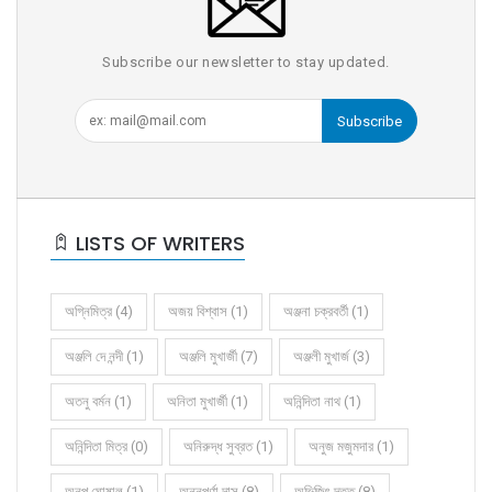
Subscribe our newsletter to stay updated.
Subscribe
LISTS OF WRITERS
অগ্নিমিত্র (4)
অজয় বিশ্বাস (1)
অঞ্জনা চক্রবর্তী (1)
অঞ্জলি দে নন্দী (1)
অঞ্জলি মুখার্জী (7)
অঞ্জলী মুখার্জ (3)
অতনু বর্মন (1)
অনিতা মুখার্জী (1)
অনিন্দিতা নাথ (1)
অনিন্দিতা মিত্র (0)
অনিরুদ্ধ সুব্রত (1)
অনুজ মজুমদার (1)
অনুপ ঘোষাল (1)
অন্নপূর্ণা দাস (8)
অভিজিৎ দত্ত (8)