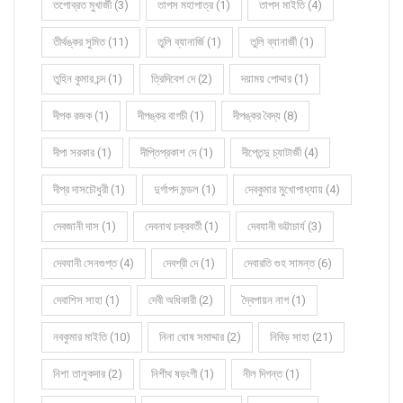
তপোব্রত মুখার্জী (3)
তাপস মহাপাত্র (1)
তাপস মাইতি (4)
তীর্থঙ্কর সুমিত (11)
তুলি ব্যানার্জি (1)
তুলি ব্যানার্জী (1)
তুহিন কুমার চন্দ (1)
ত্রিদিবেশ দে (2)
দয়াময় পোদ্দার (1)
দীপক রজক (1)
দীপঙ্কর বাগচী (1)
দীপঙ্কর বৈদ্য (8)
দীপা সরকার (1)
দীপ্তিপ্রকাশ দে (1)
দীপ্তেন্দু চ্যাটার্জী (4)
দীপ্র দাসচৌধুরী (1)
দুর্গাপদ মন্ডল (1)
দেবকুমার মুখোপাধ্যায় (4)
দেবজানী দাস (1)
দেবনাথ চক্রবর্তী (1)
দেবযানী ভট্টাচার্য (3)
দেবযানী সেনগুপ্ত (4)
দেবশ্রী দে (1)
দেবারতি গুহ সামন্ত (6)
দেবাশিস সাহা (1)
দেবী অধিকারী (2)
দ্বৈপায়ন নাগ (1)
নবকুমার মাইতি (10)
নিনা ঘোষ সমাদ্দার (2)
নিবিড় সাহা (21)
নিশা তালুকদার (2)
নিশীথ ষড়ংগী (1)
নীল দিগন্ত (1)