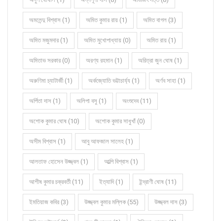
অমলেন্দু বিশ্বাস (1)
অমিত কুমার রায় (1)
অমিত বাগল (3)
অমিত মজুমদার (1)
অমিত মুখোপাধ্যায় (0)
অমিত রায় (1)
অমিতাভ সরকার (0)
অরণ্য রহমান (1)
অরিত্রা জুন ঘোষ (1)
অরুণিমা চ্যাটার্জী (1)
অর্কজ্যোতি ভট্টাচার্য্য (1)
অর্ণব সাহা (1)
অর্পিতা দাস (1)
অলিপা বসু (1)
অংশুদেব (11)
অশোক কুমার ঘোষ (10)
অশোক কুমার সাধুখাঁ (0)
অসীম বিশ্বাস (1)
আবু আফজাল সালেহ (1)
আলতাফ হোসেন উজ্জ্বল (1)
আল্পি বিশ্বাস (1)
আশীষ কুমার চক্রবর্তী (11)
ইত্যাদি (1)
ইন্দ্রাণী ঘোষ (11)
ইমতিয়াজ কবির (3)
উজ্জ্বল কুমার মল্লিক (55)
উজ্জ্বল দাস (3)