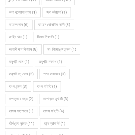
জনা বন্দ্যোপাধ্যায় (1)
জবা ভট্টাচার্য (1)
জয়দেব দাস (6)
জায়েদ হোসাইন লাকী (3)
জাহির খান (1)
ঝিলম ত্রিবেদী (1)
ডরোথী দাশ বিশ্বাস (8)
ডাঃ প্রিয়াঙ্কা মন্ডল (1)
তনুশ্রী ঘোষ (1)
তনুশ্রী দেবনাথ (1)
তনুশ্রী বসু ঘোষ (2)
তপন তরফদার (3)
তপন মন্ডল (3)
তপন মাইতি (1)
তপনকুমার দত্ত (2)
তপোব্রত মুখার্জী (3)
তাপস মহাপাত্র (1)
তাপস মাইতি (4)
তীর্থঙ্কর সুমিত (11)
তুলি ব্যানার্জি (1)