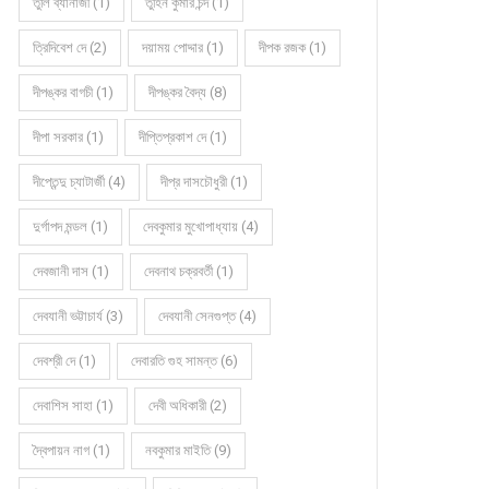
তুলি ব্যানার্জী (1)
তুহিন কুমার চন্দ (1)
ত্রিদিবেশ দে (2)
দয়াময় পোদ্দার (1)
দীপক রজক (1)
দীপঙ্কর বাগচী (1)
দীপঙ্কর বৈদ্য (8)
দীপা সরকার (1)
দীপ্তিপ্রকাশ দে (1)
দীপ্তেন্দু চ্যাটার্জী (4)
দীপ্র দাসচৌধুরী (1)
দুর্গাপদ মন্ডল (1)
দেবকুমার মুখোপাধ্যায় (4)
দেবজানী দাস (1)
দেবনাথ চক্রবর্তী (1)
দেবযানী ভট্টাচার্য (3)
দেবযানী সেনগুপ্ত (4)
দেবশ্রী দে (1)
দেবারতি গুহ সামন্ত (6)
দেবাশিস সাহা (1)
দেবী অধিকারী (2)
দ্বৈপায়ন নাগ (1)
নবকুমার মাইতি (9)