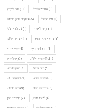
ইন্দ্রাণী ঘোষ (11)
ইমতিয়াজ কবির (3)
উজ্জ্বল কুমার মল্লিক (55)
উজ্জ্বল দাস (3)
উষ্ণিক ভট্টাচার্য (2)
ঋতশ্রী মান্না (1)
ঐন্দ্রিলা ঘোষাল (1)
কল্যাণ গঙ্গোপাধ্যায় (1)
কাজল দত্ত (4)
কুমার আশীষ রায় (8)
কেতকী বসু (3)
কৌশিক চক্রবর্ত্তী (21)
কৌশিক মন্ডল (1)
গীতালি ঘোষ (1)
গোপা চক্রবর্তী (3)
গোবিন্দ ব্যানার্জী (5)
গোলাম কবির (3)
গৌতম সমাজদার (9)
চন্দন দাশগুপ্ত (2)
চন্দ্রমা মুখার্জী (4)
চন্দ্রশেখর ভট্টাচার্য (1)
চিরঞ্জীব হালদার (10)