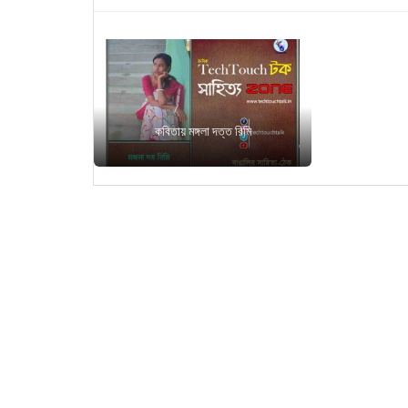
কবিতায় মঙ্গলা দত্ত রিমি