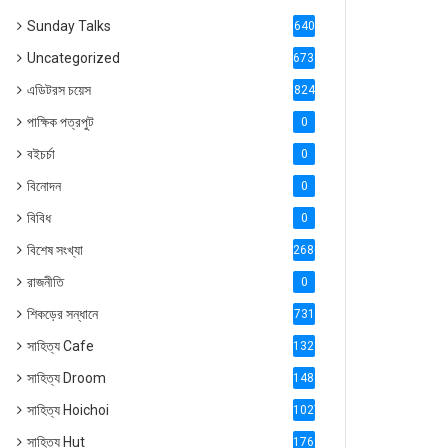
Sunday Talks
640
Uncategorized
6738
এডিটরস চয়েস
824
পাক্ষিক পত্রপুট
0
বইচর্চা
0
বিনোদন
0
বিবিধ
0
বিশেষ সংখ্যা
2686
রাজনীতি
0
শিকড়ের সন্ধানে
731
সাহিত্য Cafe
1321
সাহিত্য Droom
1488
সাহিত্য Hoichoi
1027
সাহিত্য Hut
1769