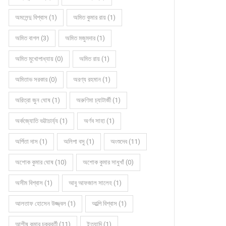
অমলেন্দু বিশ্বাস (1)
অমিত কুমার রায় (1)
অমিত বাগল (3)
অমিত মজুমদার (1)
অমিত মুখোপাধ্যায় (0)
অমিত রায় (1)
অমিতাভ সরকার (0)
অরণ্য রহমান (1)
অরিত্রা জুন ঘোষ (1)
অরুণিমা চ্যাটার্জী (1)
অর্কজ্যোতি ভট্টাচার্য্য (1)
অর্ণব সাহা (1)
অর্পিতা দাস (1)
অলিপা বসু (1)
অংশুদেব (11)
অশোক কুমার ঘোষ (10)
অশোক কুমার সাধুখাঁ (0)
অসীম বিশ্বাস (1)
আবু আফজাল সালেহ (1)
আলতাফ হোসেন উজ্জ্বল (1)
আল্পি বিশ্বাস (1)
আশীষ কুমার চক্রবর্তী (11)
ইত্যাদি (1)