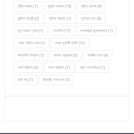
সুবীর সরকার (1)
সুব্রত সরকার (15)
সুমিত মোদক (4)
সুমিতা চৌধুরী (2)
সুমিতা পয়ড়্যা (1)
সুশান্ত সেন (8)
সূর্য নারায়ণ ঘোষ (1)
সোনালি (17)
সোমপ্রভা বন্দোপাধ্যায় (1)
সোমা পালিত ঘোষ (1)
সোমা মুখার্জী বাবলি (12)
স্বপ্ননীল বিশ্বাস (1)
স্বপ্না মজুমদার (3)
স্মরজিৎ দত্ত (4)
স্মার্ত পরিয়াল (3)
স্মার্ত পারিয়াল (1)
স্মৃতি শেখর মিত্র (1)
হাসি বসু (1)
হিমাদ্রী শেখর দাস (1)