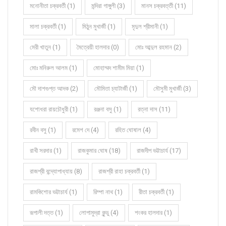
মনোনীতা চক্রবর্তী (1)
মন্দিরা গাঙ্গুলী (3)
মানস চক্রবর্ত্তী (11)
মালা চক্রবর্তী (1)
মিঠুন মুখার্জী (1)
মৃদুল শ্রীমানী (1)
মেরী খাতুন (1)
মৈত্রেয়ী হালদার (0)
মোঃ আব্দুল রহমান (2)
মোঃ মনিরুল আলম (1)
মোহাম্মদ শামীম মিয়া (1)
মৌ দাশগুপ্ত আদক (2)
মৌমিতা চ্যাটার্জী (1)
মৌসুমী মুখার্জী (3)
যশোধরা রায়চৌধুরী (1)
রঞ্জনা বসু (1)
রত্না দাস (11)
রবীন বসু (1)
রমেশ দে (4)
রহিত ঘোষাল (4)
রাখী সরদার (1)
রাজকুমার ঘোষ (18)
রাজদীপ ভট্টাচার্য (17)
রাজশ্রী বন্দ্যোপাধ্যায় (8)
রাজশ্রী রাহা চক্রবর্তী (1)
রামকিশোর ভট্টাচার্য (1)
রিম্পা নাথ (1)
রীতা চক্রবর্তী (1)
রূপালী দত্ত (1)
লোপামুদ্রা কুন্ডু (4)
শংকর হালদার (1)