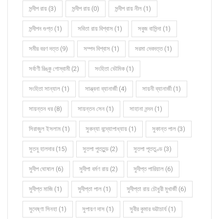
সন্দীপ রায় (3)
সন্দীপ রায় (0)
সন্দীপ রায় নীল (1)
সন্দীপন গুপ্ত (1)
সবিতা রায় বিশ্বাস (1)
সবুজ বাসিন্দা (1)
সমীর বরণ দত্ত (9)
সম্পদ বিশ্বাস (1)
সরমা দেবদত্ত (1)
সর্বাণী রিঙ্কু গোস্বামী (2)
সংহিতা ভৌমিক (1)
সংহিতা সান্যাল (1)
সান্ত্বনা ব্যানার্জী (4)
সায়নী ব্যানার্জী (1)
সায়ন্তন ধর (8)
সায়ন্তন সেন (1)
সাহানা নন্দন (1)
সিরাজুল ইসলাম (1)
সুকন্যা বন্দ্যোপাধ্যায় (1)
সুকান্ত পাল (3)
সুতনু হালদার (15)
সুতপা পুততুন্ড (2)
সুতপা পূততুণ্ড (3)
সুদীপ ঘোষাল (6)
সুদীপা বর্মণ রায় (2)
সুদীপ্ত পারিয়াল (6)
সুদীপ্ত মাজি (1)
সুদীপ্তা পাল (1)
সুদীপ্তা রায় চৌধুরী মুখার্জী (6)
সুদেষ্ণা সিনহা (1)
সুপায়ণ দাস (1)
সুবীর কুমার ভট্টাচার্য (1)