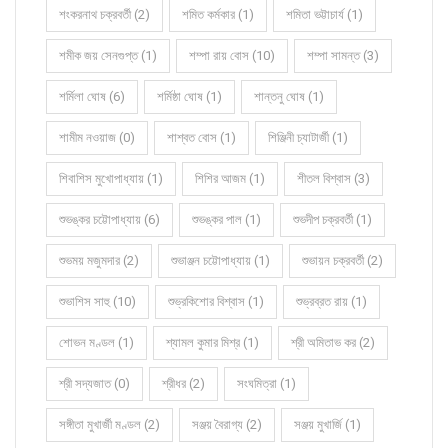
শংকরনাথ চক্রবর্তী (2)
শমিত কর্মকার (1)
শমিতা ভট্টাচার্য (1)
শমীক জয় সেনগুপ্ত (1)
শম্পা রায় বোস (10)
শম্পা সামন্ত (3)
শর্মিলা ঘোষ (6)
শর্মিষ্ঠা ঘোষ (1)
শান্তনু ঘোষ (1)
শামীম নওয়াজ (0)
শাশ্বত বোস (1)
শিঞ্জিনী চ্যাটার্জী (1)
শিবাশিস মুখোপাধ্যায় (1)
শিশির আজম (1)
শীতল বিশ্বাস (3)
শুভঙ্কর চট্টোপাধ্যায় (6)
শুভঙ্কর পাল (1)
শুভদীপ চক্রবর্তী (1)
শুভময় মজুমদার (2)
শুভাঞ্জন চট্টোপাধ্যায় (1)
শুভায়ন চক্রবর্তী (2)
শুভাশিস সাহু (10)
শুভ্রকিশোর বিশ্বাস (1)
শুভ্রব্রত রায় (1)
শোভন মণ্ডল (1)
শ্যামল কুমার মিশ্র (1)
শ্রী অমিতাভ কর (2)
শ্রী সদ্যজাত (0)
শ্রীধর (2)
সংঘমিত্রা (1)
সঙ্গীতা মুখার্জী মণ্ডল (2)
সঞ্জয় বৈরাগ্য (2)
সঞ্জয় মুখার্জি (1)