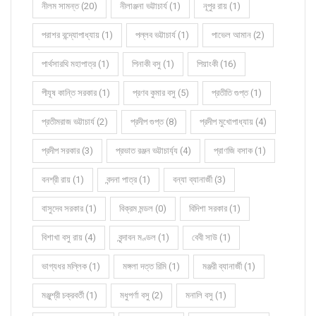
নীলম সামন্ত (20)
নীলাঞ্জনা ভট্টাচার্য (1)
নূপুর রায় (1)
পরাশর বন্দ্যোপাধ্যায় (1)
পল্লব ভট্টাচার্য (1)
পাভেল আমান (2)
পার্থসারথি মহাপাত্র (1)
পিনাকী বসু (1)
পিয়াংকী (16)
পীযূষ কান্তি সরকার (1)
প্রণব কুমার বসু (5)
প্রতীতি গুপ্ত (1)
প্রতীমরাজ ভট্টাচার্য (2)
প্রদীপ গুপ্ত (8)
প্রদীপ মুখোপাধ্যায় (4)
প্রদীপ সরকার (3)
প্রভাত রঞ্জন ভট্টাচার্য্য (4)
প্রাণজি বসাক (1)
বনশ্রী রায় (1)
বন্দনা পাত্র (1)
বন্যা ব্যানার্জী (3)
বাসুদেব সরকার (1)
বিক্রম মন্ডল (0)
বিদিশা সরকার (1)
বিশাখা বসু রায় (4)
বৃন্দাবন মণ্ডল (1)
বেবী সাউ (1)
ভাগ্যধর মল্লিক (1)
মঙ্গলা দত্ত রিমি (1)
মঞ্জরী ব্যানার্জী (1)
মঞ্জুশ্রী চক্রবর্তী (1)
মধুপর্ণা বসু (2)
মনালি বসু (1)