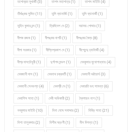
তপোব্রত মুখার্জী (3)
তাপস মহাপাত্র (1)
তাপস মাইতি (4)
তীর্থঙ্কর সুমিত (11)
তুলি ব্যানার্জি (1)
তুলি ব্যানার্জী (1)
তুহিন কুমার চন্দ (1)
ত্রিদিবেশ দে (2)
দয়াময় পোদ্দার (1)
দীপক রজক (1)
দীপঙ্কর বাগচী (1)
দীপঙ্কর বৈদ্য (8)
দীপা সরকার (1)
দীপ্তিপ্রকাশ দে (1)
দীপ্তেন্দু চ্যাটার্জী (4)
দীপ্র দাসচৌধুরী (1)
দুর্গাপদ মন্ডল (1)
দেবকুমার মুখোপাধ্যায় (4)
দেবজানী দাস (1)
দেবনাথ চক্রবর্তী (1)
দেবযানী ভট্টাচার্য (3)
দেবযানী সেনগুপ্ত (4)
দেবশ্রী দে (1)
দেবারতি গুহ সামন্ত (6)
দেবাশিস সাহা (1)
দেবী অধিকারী (2)
দ্বৈপায়ন নাগ (1)
নবকুমার মাইতি (10)
নিনা ঘোষ সমাদ্দার (2)
নিবিড় সাহা (21)
নিশা তালুকদার (2)
নিশীথ ষড়ংগী (1)
নীল দিগন্ত (1)