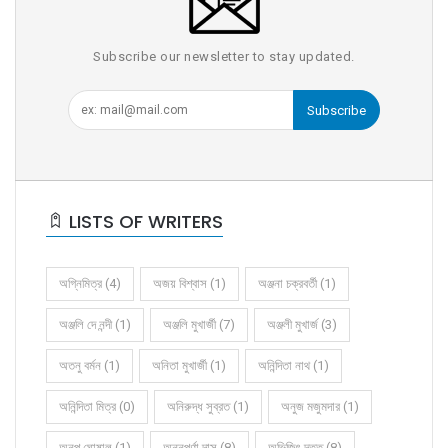
Subscribe our newsletter to stay updated.
Subscribe
LISTS OF WRITERS
অগ্নিমিত্র (4)
অজয় বিশ্বাস (1)
অঞ্জনা চক্রবর্তী (1)
অঞ্জলি দে নন্দী (1)
অঞ্জলি মুখার্জী (7)
অঞ্জলী মুখার্জ (3)
অতনু বর্মন (1)
অনিতা মুখার্জী (1)
অনিন্দিতা নাথ (1)
অনিন্দিতা মিত্র (0)
অনিরুদ্ধ সুব্রত (1)
অনুজ মজুমদার (1)
অনুপ ঘোষাল (1)
অন্নপূর্ণা দাস (8)
অভিজিৎ দত্ত (8)