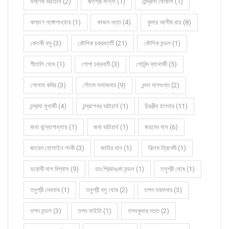
উষ্ণিক ভট্টাচার্য (2)
ঋতশ্রী মান্না (1)
ঐন্দ্রিলা ঘোষাল (1)
কল্যাণ গঙ্গোপাধ্যায় (1)
কাজল দত্ত (4)
কুমার আশীষ রায় (8)
কেতকী বসু (3)
কৌশিক চক্রবর্ত্তী (21)
কৌশিক মন্ডল (1)
গীতালি ঘোষ (1)
গোপা চক্রবর্তী (3)
গোবিন্দ ব্যানার্জী (5)
গোলাম কবির (3)
গৌতম সমাজদার (9)
চন্দন দাশগুপ্ত (2)
চন্দ্রমা মুখার্জী (4)
চন্দ্রশেখর ভট্টাচার্য (1)
চিরঞ্জীব হালদার (11)
জনা বন্দ্যোপাধ্যায় (1)
জবা ভট্টাচার্য (1)
জয়দেব দাস (6)
জায়েদ হোসাইন লাকী (3)
জাহির খান (1)
ঝিলম ত্রিবেদী (1)
ডরোথী দাশ বিশ্বাস (9)
ডাঃ প্রিয়াঙ্কা মন্ডল (1)
তনুশ্রী ঘোষ (1)
তনুশ্রী দেবনাথ (1)
তনুশ্রী বসু ঘোষ (2)
তপন তরফদার (3)
তপন মন্ডল (3)
তপন মাইতি (1)
তপনকুমার দত্ত (2)