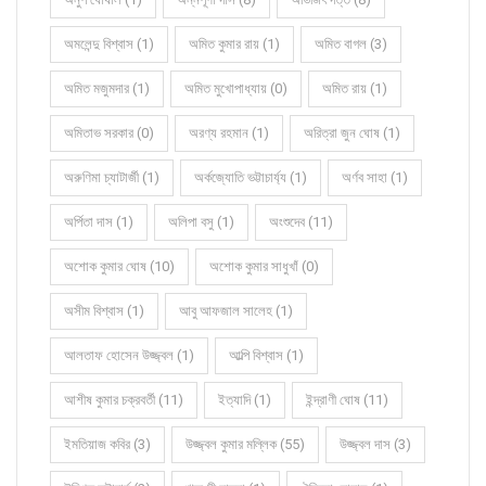
অমলেন্দু বিশ্বাস (1)
অমিত কুমার রায় (1)
অমিত বাগল (3)
অমিত মজুমদার (1)
অমিত মুখোপাধ্যায় (0)
অমিত রায় (1)
অমিতাভ সরকার (0)
অরণ্য রহমান (1)
অরিত্রা জুন ঘোষ (1)
অরুণিমা চ্যাটার্জী (1)
অর্কজ্যোতি ভট্টাচার্য্য (1)
অর্ণব সাহা (1)
অর্পিতা দাস (1)
অলিপা বসু (1)
অংশুদেব (11)
অশোক কুমার ঘোষ (10)
অশোক কুমার সাধুখাঁ (0)
অসীম বিশ্বাস (1)
আবু আফজাল সালেহ (1)
আলতাফ হোসেন উজ্জ্বল (1)
আল্পি বিশ্বাস (1)
আশীষ কুমার চক্রবর্তী (11)
ইত্যাদি (1)
ইন্দ্রাণী ঘোষ (11)
ইমতিয়াজ কবির (3)
উজ্জ্বল কুমার মল্লিক (55)
উজ্জ্বল দাস (3)