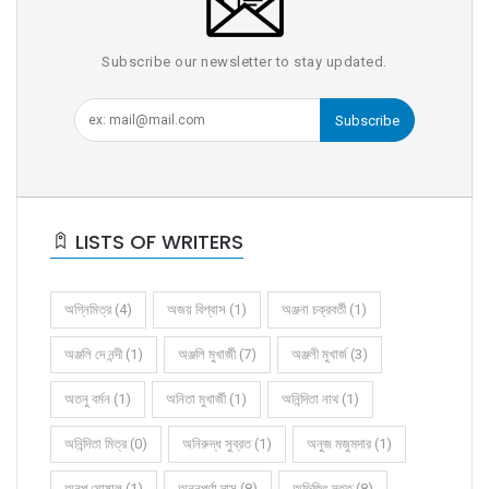
Subscribe our newsletter to stay updated.
Subscribe
LISTS OF WRITERS
অগ্নিমিত্র (4)
অজয় বিশ্বাস (1)
অঞ্জনা চক্রবর্তী (1)
অঞ্জলি দে নন্দী (1)
অঞ্জলি মুখার্জী (7)
অঞ্জলী মুখার্জ (3)
অতনু বর্মন (1)
অনিতা মুখার্জী (1)
অনিন্দিতা নাথ (1)
অনিন্দিতা মিত্র (0)
অনিরুদ্ধ সুব্রত (1)
অনুজ মজুমদার (1)
অনুপ ঘোষাল (1)
অন্নপূর্ণা দাস (8)
অভিজিৎ দত্ত (8)