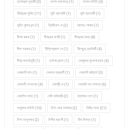
তপোব্রত মুখার্জী (3)
তাপস মহাপাত্র (1)
তাপস মাইতি (4)
তীর্থঙ্কর সুমিত (11)
তুলি ব্যানার্জি (1)
তুলি ব্যানার্জী (1)
তুহিন কুমার চন্দ (1)
ত্রিদিবেশ দে (2)
দয়াময় পোদ্দার (1)
দীপক রজক (1)
দীপঙ্কর বাগচী (1)
দীপঙ্কর বৈদ্য (8)
দীপা সরকার (1)
দীপ্তিপ্রকাশ দে (1)
দীপ্তেন্দু চ্যাটার্জী (4)
দীপ্র দাসচৌধুরী (1)
দুর্গাপদ মন্ডল (1)
দেবকুমার মুখোপাধ্যায় (4)
দেবজানী দাস (1)
দেবনাথ চক্রবর্তী (1)
দেবযানী ভট্টাচার্য (3)
দেবযানী সেনগুপ্ত (4)
দেবশ্রী দে (1)
দেবারতি গুহ সামন্ত (6)
দেবাশিস সাহা (1)
দেবী অধিকারী (2)
দ্বৈপায়ন নাগ (1)
নবকুমার মাইতি (10)
নিনা ঘোষ সমাদ্দার (2)
নিবিড় সাহা (21)
নিশা তালুকদার (2)
নিশীথ ষড়ংগী (1)
নীল দিগন্ত (1)