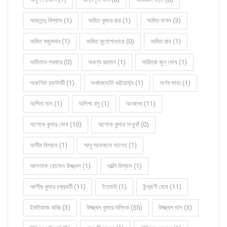
অমলেন্দু বিশ্বাস (1)
অমিত কুমার রায় (1)
অমিত বাগল (3)
অমিত মজুমদার (1)
অমিত মুখোপাধ্যায় (0)
অমিত রায় (1)
অমিতাভ সরকার (0)
অরণ্য রহমান (1)
অরিত্রা জুন ঘোষ (1)
অরুণিমা চ্যাটার্জী (1)
অর্কজ্যোতি ভট্টাচার্য্য (1)
অর্ণব সাহা (1)
অর্পিতা দাস (1)
অলিপা বসু (1)
অংশুদেব (11)
অশোক কুমার ঘোষ (10)
অশোক কুমার সাধুখাঁ (0)
অসীম বিশ্বাস (1)
আবু আফজাল সালেহ (1)
আলতাফ হোসেন উজ্জ্বল (1)
আল্পি বিশ্বাস (1)
আশীষ কুমার চক্রবর্তী (11)
ইত্যাদি (1)
ইন্দ্রাণী ঘোষ (11)
ইমতিয়াজ কবির (3)
উজ্জ্বল কুমার মল্লিক (55)
উজ্জ্বল দাস (3)