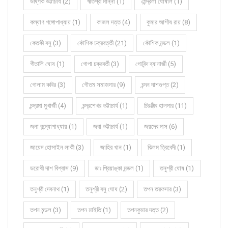
উষ্ণিক ভট্টাচার্য (2)
ঋতশ্রী মান্না (1)
ঐন্দ্রিলা ঘোষাল (1)
কল্যাণ গঙ্গোপাধ্যায় (1)
কাজল দত্ত (4)
কুমার আশীষ রায় (8)
কেতকী বসু (3)
কৌশিক চক্রবর্ত্তী (21)
কৌশিক মন্ডল (1)
গীতালি ঘোষ (1)
গোপা চক্রবর্তী (3)
গোবিন্দ ব্যানার্জী (5)
গোলাম কবির (3)
গৌতম সমাজদার (9)
চন্দন দাশগুপ্ত (2)
চন্দ্রমা মুখার্জী (4)
চন্দ্রশেখর ভট্টাচার্য (1)
চিরঞ্জীব হালদার (11)
জনা বন্দ্যোপাধ্যায় (1)
জবা ভট্টাচার্য (1)
জয়দেব দাস (6)
জায়েদ হোসাইন লাকী (3)
জাহির খান (1)
ঝিলম ত্রিবেদী (1)
ডরোথী দাশ বিশ্বাস (9)
ডাঃ প্রিয়াঙ্কা মন্ডল (1)
তনুশ্রী ঘোষ (1)
তনুশ্রী দেবনাথ (1)
তনুশ্রী বসু ঘোষ (2)
তপন তরফদার (3)
তপন মন্ডল (3)
তপন মাইতি (1)
তপনকুমার দত্ত (2)