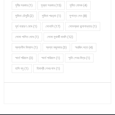
সুবীর সরকার (1)
সুব্রত সরকার (15)
সুমিত মোদক (4)
সুমিতা চৌধুরী (2)
সুমিতা পয়ড়্যা (1)
সুশান্ত সেন (8)
সূর্য নারায়ণ ঘোষ (1)
সোনালি (17)
সোমপ্রভা বন্দোপাধ্যায় (1)
সোমা পালিত ঘোষ (1)
সোমা মুখার্জী বাবলি (12)
স্বপ্ননীল বিশ্বাস (1)
স্বপ্না মজুমদার (3)
স্মরজিৎ দত্ত (4)
স্মার্ত পরিয়াল (3)
স্মার্ত পারিয়াল (1)
স্মৃতি শেখর মিত্র (1)
হাসি বসু (1)
হিমাদ্রী শেখর দাস (1)