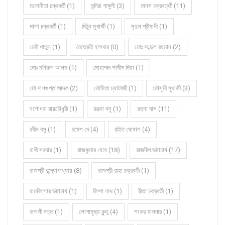
মনোনীতা চক্রবর্তী (1)
মন্দিরা গাঙ্গুলী (3)
মানস চক্রবর্ত্তী (11)
মালা চক্রবর্তী (1)
মিঠুন মুখার্জী (1)
মৃদুল শ্রীমানী (1)
মেরী খাতুন (1)
মৈত্রেয়ী হালদার (0)
মোঃ আব্দুল রহমান (2)
মোঃ মনিরুল আলম (1)
মোহাম্মদ শামীম মিয়া (1)
মৌ দাশগুপ্ত আদক (2)
মৌমিতা চ্যাটার্জী (1)
মৌসুমী মুখার্জী (3)
যশোধরা রায়চৌধুরী (1)
রঞ্জনা বসু (1)
রত্না দাস (11)
রবীন বসু (1)
রমেশ দে (4)
রহিত ঘোষাল (4)
রাখী সরদার (1)
রাজকুমার ঘোষ (18)
রাজদীপ ভট্টাচার্য (17)
রাজশ্রী বন্দ্যোপাধ্যায় (8)
রাজশ্রী রাহা চক্রবর্তী (1)
রামকিশোর ভট্টাচার্য (1)
রিম্পা নাথ (1)
রীতা চক্রবর্তী (1)
রূপালী দত্ত (1)
লোপামুদ্রা কুন্ডু (4)
শংকর হালদার (1)