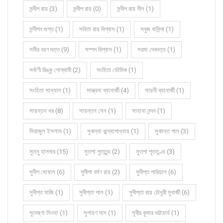
সন্দীপ রায় (3)
সন্দীপ রায় (0)
সন্দীপ রায় নীল (1)
সন্দীপন গুপ্ত (1)
সবিতা রায় বিশ্বাস (1)
সবুজ বাসিন্দা (1)
সমীর বরণ দত্ত (9)
সম্পদ বিশ্বাস (1)
সরমা দেবদত্ত (1)
সর্বাণী রিঙ্কু গোস্বামী (2)
সংহিতা ভৌমিক (1)
সংহিতা সান্যাল (1)
সান্ত্বনা ব্যানার্জী (4)
সায়নী ব্যানার্জী (1)
সায়ন্তন ধর (8)
সায়ন্তন সেন (1)
সাহানা নন্দন (1)
সিরাজুল ইসলাম (1)
সুকন্যা বন্দ্যোপাধ্যায় (1)
সুকান্ত পাল (3)
সুতনু হালদার (15)
সুতপা পুততুন্ড (2)
সুতপা পূততুণ্ড (3)
সুদীপ ঘোষাল (6)
সুদীপা বর্মণ রায় (2)
সুদীপ্ত পারিয়াল (6)
সুদীপ্ত মাজি (1)
সুদীপ্তা পাল (1)
সুদীপ্তা রায় চৌধুরী মুখার্জী (6)
সুদেষ্ণা সিনহা (1)
সুপায়ণ দাস (1)
সুবীর কুমার ভট্টাচার্য (1)