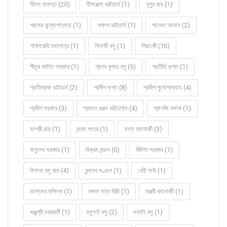
নীলম সামন্ত (20)
নীলাঞ্জনা ভট্টাচার্য (1)
নূপুর রায় (1)
পরাশর বন্দ্যোপাধ্যায় (1)
পল্লব ভট্টাচার্য (1)
পাভেল আমান (2)
পার্থসারথি মহাপাত্র (1)
পিনাকী বসু (1)
পিয়াংকী (16)
পীযূষ কান্তি সরকার (1)
প্রণব কুমার বসু (5)
প্রতীতি গুপ্ত (1)
প্রতীমরাজ ভট্টাচার্য (2)
প্রদীপ গুপ্ত (8)
প্রদীপ মুখোপাধ্যায় (4)
প্রদীপ সরকার (3)
প্রভাত রঞ্জন ভট্টাচার্য্য (4)
প্রাণজি বসাক (1)
বনশ্রী রায় (1)
বন্দনা পাত্র (1)
বন্যা ব্যানার্জী (3)
বাসুদেব সরকার (1)
বিক্রম মন্ডল (0)
বিদিশা সরকার (1)
বিশাখা বসু রায় (4)
বৃন্দাবন মণ্ডল (1)
বেবী সাউ (1)
ভাগ্যধর মল্লিক (1)
মঙ্গলা দত্ত রিমি (1)
মঞ্জরী ব্যানার্জী (1)
মঞ্জুশ্রী চক্রবর্তী (1)
মধুপর্ণা বসু (2)
মনালি বসু (1)