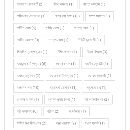
শংকরনাথ চক্রবর্তী (2)
শমিত কর্মকার (1)
শমিতা ভট্টাচার্য (1)
শমীক জয় সেনগুপ্ত (1)
শম্পা রায় বোস (10)
শম্পা সামন্ত (3)
শর্মিলা ঘোষ (6)
শর্মিষ্ঠা ঘোষ (1)
শান্তনু ঘোষ (1)
শামীম নওয়াজ (0)
শাশ্বত বোস (1)
শিঞ্জিনী চ্যাটার্জী (1)
শিবাশিস মুখোপাধ্যায় (1)
শিশির আজম (1)
শীতল বিশ্বাস (3)
শুভঙ্কর চট্টোপাধ্যায় (6)
শুভঙ্কর পাল (1)
শুভদীপ চক্রবর্তী (1)
শুভময় মজুমদার (2)
শুভাঞ্জন চট্টোপাধ্যায় (1)
শুভায়ন চক্রবর্তী (2)
শুভাশিস সাহু (10)
শুভ্রকিশোর বিশ্বাস (1)
শুভ্রব্রত রায় (1)
শোভন মণ্ডল (1)
শ্যামল কুমার মিশ্র (1)
শ্রী অমিতাভ কর (2)
শ্রী সদ্যজাত (0)
শ্রীধর (2)
সংঘমিত্রা (1)
সঙ্গীতা মুখার্জী মণ্ডল (2)
সঞ্জয় বৈরাগ্য (2)
সঞ্জয় মুখার্জি (1)