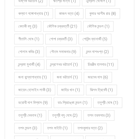
উষ্ণিক ভট্টাচার্য (2)
ঋতশ্রী মান্না (1)
ঐন্দ্রিলা ঘোষাল (1)
কল্যাণ গঙ্গোপাধ্যায় (1)
কাজল দত্ত (4)
কুমার আশীষ রায় (8)
কেতকী বসু (3)
কৌশিক চক্রবর্ত্তী (21)
কৌশিক মন্ডল (1)
গীতালি ঘোষ (1)
গোপা চক্রবর্তী (3)
গোবিন্দ ব্যানার্জী (5)
গোলাম কবির (3)
গৌতম সমাজদার (9)
চন্দন দাশগুপ্ত (2)
চন্দ্রমা মুখার্জী (4)
চন্দ্রশেখর ভট্টাচার্য (1)
চিরঞ্জীব হালদার (11)
জনা বন্দ্যোপাধ্যায় (1)
জবা ভট্টাচার্য (1)
জয়দেব দাস (6)
জায়েদ হোসাইন লাকী (3)
জাহির খান (1)
ঝিলম ত্রিবেদী (1)
ডরোথী দাশ বিশ্বাস (9)
ডাঃ প্রিয়াঙ্কা মন্ডল (1)
তনুশ্রী ঘোষ (1)
তনুশ্রী দেবনাথ (1)
তনুশ্রী বসু ঘোষ (2)
তপন তরফদার (3)
তপন মন্ডল (3)
তপন মাইতি (1)
তপনকুমার দত্ত (2)