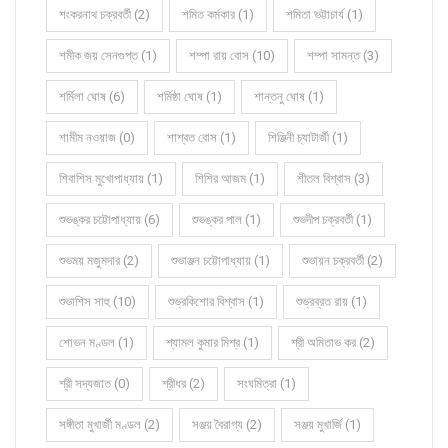
শংকরনাথ চক্রবর্তী (2)
শমিত কর্মকার (1)
শমিতা ভট্টাচার্য (1)
শমীক জয় সেনগুপ্ত (1)
শম্পা রায় বোস (10)
শম্পা সামন্ত (3)
শর্মিলা ঘোষ (6)
শর্মিষ্ঠা ঘোষ (1)
শান্তনু ঘোষ (1)
শামীম নওয়াজ (0)
শাশ্বত বোস (1)
শিঞ্জিনী চ্যাটার্জী (1)
শিবাশিস মুখোপাধ্যায় (1)
শিশির আজম (1)
শীতল বিশ্বাস (3)
শুভঙ্কর চট্টোপাধ্যায় (6)
শুভঙ্কর পাল (1)
শুভদীপ চক্রবর্তী (1)
শুভময় মজুমদার (2)
শুভাঞ্জন চট্টোপাধ্যায় (1)
শুভায়ন চক্রবর্তী (2)
শুভাশিস সাহু (10)
শুভ্রকিশোর বিশ্বাস (1)
শুভ্রব্রত রায় (1)
শোভন মণ্ডল (1)
শ্যামল কুমার মিশ্র (1)
শ্রী অমিতাভ কর (2)
শ্রী সদ্যজাত (0)
শ্রীধর (2)
সংঘমিত্রা (1)
সঙ্গীতা মুখার্জী মণ্ডল (2)
সঞ্জয় বৈরাগ্য (2)
সঞ্জয় মুখার্জি (1)