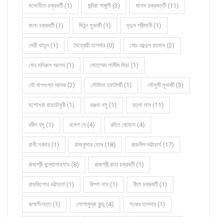
মনোনীতা চক্রবর্তী (1)
মন্দিরা গাঙ্গুলী (3)
মানস চক্রবর্ত্তী (11)
মালা চক্রবর্তী (1)
মিঠুন মুখার্জী (1)
মৃদুল শ্রীমানী (1)
মেরী খাতুন (1)
মৈত্রেয়ী হালদার (0)
মোঃ আব্দুল রহমান (2)
মোঃ মনিরুল আলম (1)
মোহাম্মদ শামীম মিয়া (1)
মৌ দাশগুপ্ত আদক (2)
মৌমিতা চ্যাটার্জী (1)
মৌসুমী মুখার্জী (3)
যশোধরা রায়চৌধুরী (1)
রঞ্জনা বসু (1)
রত্না দাস (11)
রবীন বসু (1)
রমেশ দে (4)
রহিত ঘোষাল (4)
রাখী সরদার (1)
রাজকুমার ঘোষ (18)
রাজদীপ ভট্টাচার্য (17)
রাজশ্রী বন্দ্যোপাধ্যায় (8)
রাজশ্রী রাহা চক্রবর্তী (1)
রামকিশোর ভট্টাচার্য (1)
রিম্পা নাথ (1)
রীতা চক্রবর্তী (1)
রূপালী দত্ত (1)
লোপামুদ্রা কুন্ডু (4)
শংকর হালদার (1)