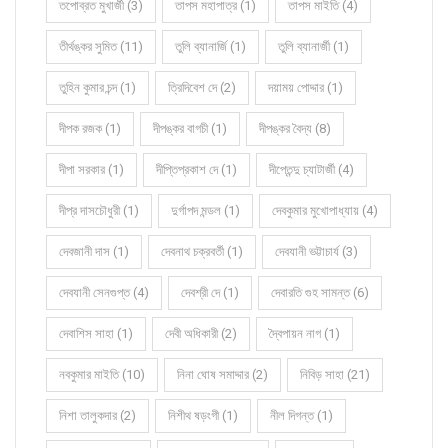
তপোব্রত মুখার্জী (3)
তাপস মহাপাত্র (1)
তাপস মাইতি (4)
তীর্থঙ্কর সুমিত (11)
তুলি ব্যানার্জি (1)
তুলি ব্যানার্জী (1)
তুহিন কুমার চন্দ (1)
ত্রিদিবেশ দে (2)
দয়াময় পোদ্দার (1)
দীপক রজক (1)
দীপঙ্কর বাগচী (1)
দীপঙ্কর বৈদ্য (8)
দীপা সরকার (1)
দীপ্তিপ্রকাশ দে (1)
দীপ্তেন্দু চ্যাটার্জী (4)
দীপ্র দাসচৌধুরী (1)
দুর্গাপদ মন্ডল (1)
দেবকুমার মুখোপাধ্যায় (4)
দেবজানী দাস (1)
দেবনাথ চক্রবর্তী (1)
দেবযানী ভট্টাচার্য (3)
দেবযানী সেনগুপ্ত (4)
দেবশ্রী দে (1)
দেবারতি গুহ সামন্ত (6)
দেবাশিস সাহা (1)
দেবী অধিকারী (2)
দ্বৈপায়ন নাগ (1)
নবকুমার মাইতি (10)
নিনা ঘোষ সমাদ্দার (2)
নিবিড় সাহা (21)
নিশা তালুকদার (2)
নিশীথ ষড়ংগী (1)
নীল দিগন্ত (1)