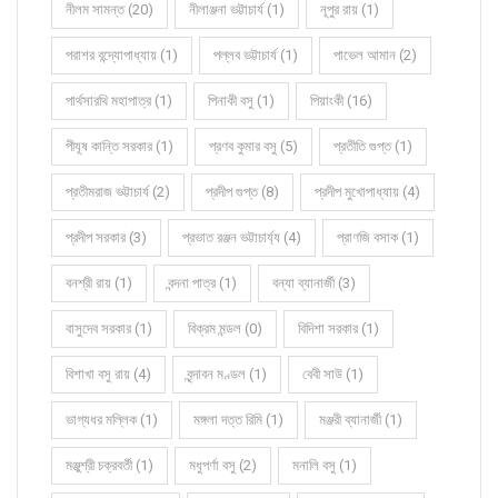
নীলম সামন্ত (20)
নীলাঞ্জনা ভট্টাচার্য (1)
নূপুর রায় (1)
পরাশর বন্দ্যোপাধ্যায় (1)
পল্লব ভট্টাচার্য (1)
পাভেল আমান (2)
পার্থসারথি মহাপাত্র (1)
পিনাকী বসু (1)
পিয়াংকী (16)
পীযূষ কান্তি সরকার (1)
প্রণব কুমার বসু (5)
প্রতীতি গুপ্ত (1)
প্রতীমরাজ ভট্টাচার্য (2)
প্রদীপ গুপ্ত (8)
প্রদীপ মুখোপাধ্যায় (4)
প্রদীপ সরকার (3)
প্রভাত রঞ্জন ভট্টাচার্য্য (4)
প্রাণজি বসাক (1)
বনশ্রী রায় (1)
বন্দনা পাত্র (1)
বন্যা ব্যানার্জী (3)
বাসুদেব সরকার (1)
বিক্রম মন্ডল (0)
বিদিশা সরকার (1)
বিশাখা বসু রায় (4)
বৃন্দাবন মণ্ডল (1)
বেবী সাউ (1)
ভাগ্যধর মল্লিক (1)
মঙ্গলা দত্ত রিমি (1)
মঞ্জরী ব্যানার্জী (1)
মঞ্জুশ্রী চক্রবর্তী (1)
মধুপর্ণা বসু (2)
মনালি বসু (1)