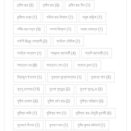
সন্দীপ রায় (3)
সন্দীপ রায় (0)
সন্দীপ রায় নীল (1)
সন্দীপন গুপ্ত (1)
সবিতা রায় বিশ্বাস (1)
সবুজ বাসিন্দা (1)
সমীর বরণ দত্ত (9)
সম্পদ বিশ্বাস (1)
সরমা দেবদত্ত (1)
সর্বাণী রিঙ্কু গোস্বামী (2)
সংহিতা ভৌমিক (1)
সংহিতা সান্যাল (1)
সান্ত্বনা ব্যানার্জী (4)
সায়নী ব্যানার্জী (1)
সায়ন্তন ধর (8)
সায়ন্তন সেন (1)
সাহানা নন্দন (1)
সিরাজুল ইসলাম (1)
সুকন্যা বন্দ্যোপাধ্যায় (1)
সুকান্ত পাল (3)
সুতনু হালদার (15)
সুতপা পুততুন্ড (2)
সুতপা পূততুণ্ড (3)
সুদীপ ঘোষাল (6)
সুদীপা বর্মণ রায় (2)
সুদীপ্ত পারিয়াল (6)
সুদীপ্ত মাজি (1)
সুদীপ্তা পাল (1)
সুদীপ্তা রায় চৌধুরী মুখার্জী (6)
সুদেষ্ণা সিনহা (1)
সুপায়ণ দাস (1)
সুবীর কুমার ভট্টাচার্য (1)