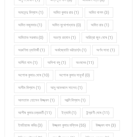
অমলেন্দু বিশ্বাস (1)
অমিত কুমার রায় (1)
অমিত বাগল (3)
অমিত মজুমদার (1)
অমিত মুখোপাধ্যায় (0)
অমিত রায় (1)
অমিতাভ সরকার (0)
অরণ্য রহমান (1)
অরিত্রা জুন ঘোষ (1)
অরুণিমা চ্যাটার্জী (1)
অর্কজ্যোতি ভট্টাচার্য্য (1)
অর্ণব সাহা (1)
অর্পিতা দাস (1)
অলিপা বসু (1)
অংশুদেব (11)
অশোক কুমার ঘোষ (10)
অশোক কুমার সাধুখাঁ (0)
অসীম বিশ্বাস (1)
আবু আফজাল সালেহ (1)
আলতাফ হোসেন উজ্জ্বল (1)
আল্পি বিশ্বাস (1)
আশীষ কুমার চক্রবর্তী (11)
ইত্যাদি (1)
ইন্দ্রাণী ঘোষ (11)
ইমতিয়াজ কবির (3)
উজ্জ্বল কুমার মল্লিক (55)
উজ্জ্বল দাস (3)