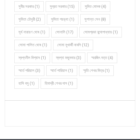
সুবীর সরকার (1)
সুব্রত সরকার (15)
সুমিত মোদক (4)
সুমিতা চৌধুরী (2)
সুমিতা পয়ড়্যা (1)
সুশান্ত সেন (8)
সূর্য নারায়ণ ঘোষ (1)
সোনালি (17)
সোমপ্রভা বন্দোপাধ্যায় (1)
সোমা পালিত ঘোষ (1)
সোমা মুখার্জী বাবলি (12)
স্বপ্ননীল বিশ্বাস (1)
স্বপ্না মজুমদার (3)
স্মরজিৎ দত্ত (4)
স্মার্ত পরিয়াল (3)
স্মার্ত পারিয়াল (1)
স্মৃতি শেখর মিত্র (1)
হাসি বসু (1)
হিমাদ্রী শেখর দাস (1)