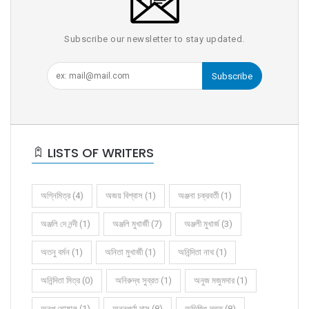
Subscribe our newsletter to stay updated.
Subscribe
LISTS OF WRITERS
অগ্নিমিত্র (4)
অজয় বিশ্বাস (1)
অঞ্জনা চক্রবর্তী (1)
অঞ্জলি দে নন্দী (1)
অঞ্জলি মুখার্জী (7)
অঞ্জলী মুখার্জ (3)
অতনু বর্মন (1)
অনিতা মুখার্জী (1)
অনিন্দিতা নাথ (1)
অনিন্দিতা মিত্র (0)
অনিরুদ্ধ সুব্রত (1)
অনুজ মজুমদার (1)
অনুপ ঘোষাল (1)
অন্নপূর্ণা দাস (8)
অভিজিৎ দত্ত (8)