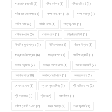
শংকরনাথ চক্রবর্তী (2)
শমিত কর্মকার (1)
শমিতা ভট্টাচার্য (1)
শমীক জয় সেনগুপ্ত (1)
শম্পা রায় বোস (10)
শম্পা সামন্ত (3)
শর্মিলা ঘোষ (6)
শর্মিষ্ঠা ঘোষ (1)
শান্তনু ঘোষ (1)
শামীম নওয়াজ (0)
শাশ্বত বোস (1)
শিঞ্জিনী চ্যাটার্জী (1)
শিবাশিস মুখোপাধ্যায় (1)
শিশির আজম (1)
শীতল বিশ্বাস (3)
শুভঙ্কর চট্টোপাধ্যায় (6)
শুভঙ্কর পাল (1)
শুভদীপ চক্রবর্তী (1)
শুভময় মজুমদার (2)
শুভাঞ্জন চট্টোপাধ্যায় (1)
শুভায়ন চক্রবর্তী (2)
শুভাশিস সাহু (10)
শুভ্রকিশোর বিশ্বাস (1)
শুভ্রব্রত রায় (1)
শোভন মণ্ডল (1)
শ্যামল কুমার মিশ্র (1)
শ্রী অমিতাভ কর (2)
শ্রী সদ্যজাত (0)
শ্রীধর (2)
সংঘমিত্রা (1)
সঙ্গীতা মুখার্জী মণ্ডল (2)
সঞ্জয় বৈরাগ্য (2)
সঞ্জয় মুখার্জি (1)