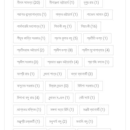
নীলম সামন্ত (20)
নীলাঞ্জনা ভট্টাচার্য (1)
নূপুর রায় (1)
পরাশর বন্দ্যোপাধ্যায় (1)
পল্লব ভট্টাচার্য (1)
পাভেল আমান (2)
পার্থসারথি মহাপাত্র (1)
পিনাকী বসু (1)
পিয়াংকী (16)
পীযূষ কান্তি সরকার (1)
প্রণব কুমার বসু (5)
প্রতীতি গুপ্ত (1)
প্রতীমরাজ ভট্টাচার্য (2)
প্রদীপ গুপ্ত (8)
প্রদীপ মুখোপাধ্যায় (4)
প্রদীপ সরকার (3)
প্রভাত রঞ্জন ভট্টাচার্য্য (4)
প্রাণজি বসাক (1)
বনশ্রী রায় (1)
বন্দনা পাত্র (1)
বন্যা ব্যানার্জী (3)
বাসুদেব সরকার (1)
বিক্রম মন্ডল (0)
বিদিশা সরকার (1)
বিশাখা বসু রায় (4)
বৃন্দাবন মণ্ডল (1)
বেবী সাউ (1)
ভাগ্যধর মল্লিক (1)
মঙ্গলা দত্ত রিমি (1)
মঞ্জরী ব্যানার্জী (1)
মঞ্জুশ্রী চক্রবর্তী (1)
মধুপর্ণা বসু (2)
মনালি বসু (1)