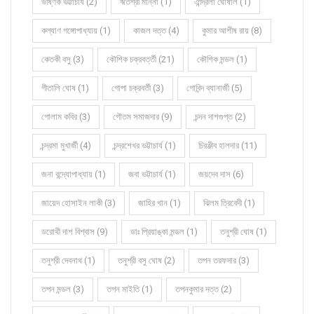
উষ্ণিক ভট্টাচার্য (2)
ঋতশ্রী মান্না (1)
ঐন্দ্রিলা ঘোষাল (1)
কল্যাণ গঙ্গোপাধ্যায় (1)
কাজল দত্ত (4)
কুমার আশীষ রায় (8)
কেতকী বসু (3)
কৌশিক চক্রবর্ত্তী (21)
কৌশিক মন্ডল (1)
গীতালি ঘোষ (1)
গোপা চক্রবর্তী (3)
গোবিন্দ ব্যানার্জী (5)
গোলাম কবির (3)
গৌতম সমাজদার (9)
চন্দন দাশগুপ্ত (2)
চন্দ্রমা মুখার্জী (4)
চন্দ্রশেখর ভট্টাচার্য (1)
চিরঞ্জীব হালদার (11)
জনা বন্দ্যোপাধ্যায় (1)
জবা ভট্টাচার্য (1)
জয়দেব দাস (6)
জায়েদ হোসাইন লাকী (3)
জাহির খান (1)
ঝিলম ত্রিবেদী (1)
ডরোথী দাশ বিশ্বাস (9)
ডাঃ প্রিয়াঙ্কা মন্ডল (1)
তনুশ্রী ঘোষ (1)
তনুশ্রী দেবনাথ (1)
তনুশ্রী বসু ঘোষ (2)
তপন তরফদার (3)
তপন মন্ডল (3)
তপন মাইতি (1)
তপনকুমার দত্ত (2)