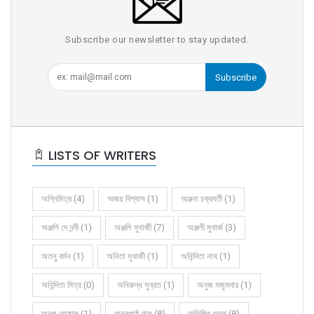
Subscribe our newsletter to stay updated.
Subscribe
LISTS OF WRITERS
অগ্নিমিত্র (4)
অজয় বিশ্বাস (1)
অঞ্জনা চক্রবর্তী (1)
অঞ্জলি দে নন্দী (1)
অঞ্জলি মুখার্জী (7)
অঞ্জলী মুখার্জ (3)
অতনু বর্মন (1)
অনিতা মুখার্জী (1)
অনিন্দিতা নাথ (1)
অনিন্দিতা মিত্র (0)
অনিরুদ্ধ সুব্রত (1)
অনুজ মজুমদার (1)
অনুপ ঘোষাল (1)
অন্নপূর্ণা দাস (8)
অভিজিৎ দত্ত (8)