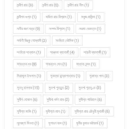
সন্দীপ রায় (3)
সন্দীপ রায় (0)
সন্দীপ রায় নীল (1)
সন্দীপন গুপ্ত (1)
সবিতা রায় বিশ্বাস (1)
সবুজ বাসিন্দা (1)
সমীর বরণ দত্ত (9)
সম্পদ বিশ্বাস (1)
সরমা দেবদত্ত (1)
সর্বাণী রিঙ্কু গোস্বামী (2)
সংহিতা ভৌমিক (1)
সংহিতা সান্যাল (1)
সান্ত্বনা ব্যানার্জী (4)
সায়নী ব্যানার্জী (1)
সায়ন্তন ধর (8)
সায়ন্তন সেন (1)
সাহানা নন্দন (1)
সিরাজুল ইসলাম (1)
সুকন্যা বন্দ্যোপাধ্যায় (1)
সুকান্ত পাল (3)
সুতনু হালদার (15)
সুতপা পুততুন্ড (2)
সুতপা পূততুণ্ড (3)
সুদীপ ঘোষাল (6)
সুদীপা বর্মণ রায় (2)
সুদীপ্ত পারিয়াল (6)
সুদীপ্ত মাজি (1)
সুদীপ্তা পাল (1)
সুদীপ্তা রায় চৌধুরী মুখার্জী (6)
সুদেষ্ণা সিনহা (1)
সুপায়ণ দাস (1)
সুবীর কুমার ভট্টাচার্য (1)