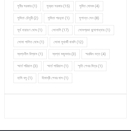
সুবীর সরকার (1)
সুব্রত সরকার (15)
সুমিত মোদক (4)
সুমিতা চৌধুরী (2)
সুমিতা পয়ড়্যা (1)
সুশান্ত সেন (8)
সূর্য নারায়ণ ঘোষ (1)
সোনালি (17)
সোমপ্রভা বন্দোপাধ্যায় (1)
সোমা পালিত ঘোষ (1)
সোমা মুখার্জী বাবলি (12)
স্বপ্ননীল বিশ্বাস (1)
স্বপ্না মজুমদার (3)
স্মরজিৎ দত্ত (4)
স্মার্ত পরিয়াল (3)
স্মার্ত পারিয়াল (1)
স্মৃতি শেখর মিত্র (1)
হাসি বসু (1)
হিমাদ্রী শেখর দাস (1)