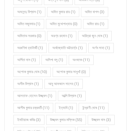
অমলেন্দু বিশ্বাস (1)
অমিত কুমার রায় (1)
অমিত বাগল (3)
অমিত মজুমদার (1)
অমিত মুখোপাধ্যায় (0)
অমিত রায় (1)
অমিতাভ সরকার (0)
অরণ্য রহমান (1)
অরিত্রা জুন ঘোষ (1)
অরুণিমা চ্যাটার্জী (1)
অর্কজ্যোতি ভট্টাচার্য্য (1)
অর্ণব সাহা (1)
অর্পিতা দাস (1)
অলিপা বসু (1)
অংশুদেব (11)
অশোক কুমার ঘোষ (10)
অশোক কুমার সাধুখাঁ (0)
অসীম বিশ্বাস (1)
আবু আফজাল সালেহ (1)
আলতাফ হোসেন উজ্জ্বল (1)
আল্পি বিশ্বাস (1)
আশীষ কুমার চক্রবর্তী (11)
ইত্যাদি (1)
ইন্দ্রাণী ঘোষ (11)
ইমতিয়াজ কবির (3)
উজ্জ্বল কুমার মল্লিক (55)
উজ্জ্বল দাস (3)