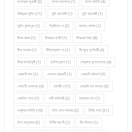
তপোব্রত মুখার্জী (3)
তাপস মহাপাত্র (1)
তাপস মাইতি (4)
তীর্থঙ্কর সুমিত (11)
তুলি ব্যানার্জি (1)
তুলি ব্যানার্জী (1)
তুহিন কুমার চন্দ (1)
ত্রিদিবেশ দে (2)
দয়াময় পোদ্দার (1)
দীপক রজক (1)
দীপঙ্কর বাগচী (1)
দীপঙ্কর বৈদ্য (8)
দীপা সরকার (1)
দীপ্তিপ্রকাশ দে (1)
দীপ্তেন্দু চ্যাটার্জী (4)
দীপ্র দাসচৌধুরী (1)
দুর্গাপদ মন্ডল (1)
দেবকুমার মুখোপাধ্যায় (4)
দেবজানী দাস (1)
দেবনাথ চক্রবর্তী (1)
দেবযানী ভট্টাচার্য (3)
দেবযানী সেনগুপ্ত (4)
দেবশ্রী দে (1)
দেবারতি গুহ সামন্ত (6)
দেবাশিস সাহা (1)
দেবী অধিকারী (2)
দ্বৈপায়ন নাগ (1)
নবকুমার মাইতি (10)
নিনা ঘোষ সমাদ্দার (2)
নিবিড় সাহা (21)
নিশা তালুকদার (2)
নিশীথ ষড়ংগী (1)
নীল দিগন্ত (1)