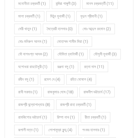
মনোনীতা চক্রবর্তী (1)
মন্দিরা গাঙ্গুলী (3)
মানস চক্রবর্ত্তী (11)
মালা চক্রবর্তী (1)
মিঠুন মুখার্জী (1)
মৃদুল শ্রীমানী (1)
মেরী খাতুন (1)
মৈত্রেয়ী হালদার (0)
মোঃ আব্দুল রহমান (2)
মোঃ মনিরুল আলম (1)
মোহাম্মদ শামীম মিয়া (1)
মৌ দাশগুপ্ত আদক (2)
মৌমিতা চ্যাটার্জী (1)
মৌসুমী মুখার্জী (3)
যশোধরা রায়চৌধুরী (1)
রঞ্জনা বসু (1)
রত্না দাস (11)
রবীন বসু (1)
রমেশ দে (4)
রহিত ঘোষাল (4)
রাখী সরদার (1)
রাজকুমার ঘোষ (18)
রাজদীপ ভট্টাচার্য (17)
রাজশ্রী বন্দ্যোপাধ্যায় (8)
রাজশ্রী রাহা চক্রবর্তী (1)
রামকিশোর ভট্টাচার্য (1)
রিম্পা নাথ (1)
রীতা চক্রবর্তী (1)
রূপালী দত্ত (1)
লোপামুদ্রা কুন্ডু (4)
শংকর হালদার (1)