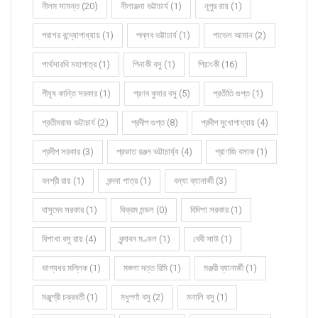
নীলম সামন্ত (20)
নীলাঞ্জনা ভট্টাচার্য (1)
নূপুর রায় (1)
পরাশর বন্দ্যোপাধ্যায় (1)
পল্লব ভট্টাচার্য (1)
পাভেল আমান (2)
পার্থসারথি মহাপাত্র (1)
পিনাকী বসু (1)
পিয়াংকী (16)
পীযূষ কান্তি সরকার (1)
প্রণব কুমার বসু (5)
প্রতীতি গুপ্ত (1)
প্রতীমরাজ ভট্টাচার্য (2)
প্রদীপ গুপ্ত (8)
প্রদীপ মুখোপাধ্যায় (4)
প্রদীপ সরকার (3)
প্রভাত রঞ্জন ভট্টাচার্য্য (4)
প্রাণজি বসাক (1)
বনশ্রী রায় (1)
বন্দনা পাত্র (1)
বন্যা ব্যানার্জী (3)
বাসুদেব সরকার (1)
বিক্রম মন্ডল (0)
বিদিশা সরকার (1)
বিশাখা বসু রায় (4)
বৃন্দাবন মণ্ডল (1)
বেবী সাউ (1)
ভাগ্যধর মল্লিক (1)
মঙ্গলা দত্ত রিমি (1)
মঞ্জরী ব্যানার্জী (1)
মঞ্জুশ্রী চক্রবর্তী (1)
মধুপর্ণা বসু (2)
মনালি বসু (1)