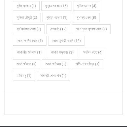
সুবীর সরকার (1)
সুব্রত সরকার (15)
সুমিত মোদক (4)
সুমিতা চৌধুরী (2)
সুমিতা পয়ড়্যা (1)
সুশান্ত সেন (8)
সূর্য নারায়ণ ঘোষ (1)
সোনালি (17)
সোমপ্রভা বন্দোপাধ্যায় (1)
সোমা পালিত ঘোষ (1)
সোমা মুখার্জী বাবলি (12)
স্বপ্ননীল বিশ্বাস (1)
স্বপ্না মজুমদার (3)
স্মরজিৎ দত্ত (4)
স্মার্ত পরিয়াল (3)
স্মার্ত পারিয়াল (1)
স্মৃতি শেখর মিত্র (1)
হাসি বসু (1)
হিমাদ্রী শেখর দাস (1)