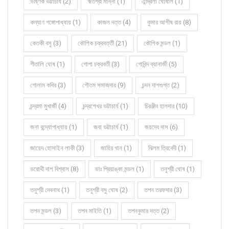
উষ্ণিক ভট্টাচার্য (2)
ঋতশ্রী মান্না (1)
ঐন্দ্রিলা ঘোষাল (1)
কল্যাণ গঙ্গোপাধ্যায় (1)
কাজল দত্ত (4)
কুমার আশীষ রায় (8)
কেতকী বসু (3)
কৌশিক চক্রবর্ত্তী (21)
কৌশিক মন্ডল (1)
গীতালি ঘোষ (1)
গোপা চক্রবর্তী (3)
গোবিন্দ ব্যানার্জী (5)
গোলাম কবির (3)
গৌতম সমাজদার (9)
চন্দন দাশগুপ্ত (2)
চন্দ্রমা মুখার্জী (4)
চন্দ্রশেখর ভট্টাচার্য (1)
চিরঞ্জীব হালদার (10)
জনা বন্দ্যোপাধ্যায় (1)
জবা ভট্টাচার্য (1)
জয়দেব দাস (6)
জায়েদ হোসাইন লাকী (3)
জাহির খান (1)
ঝিলম ত্রিবেদী (1)
ডরোথী দাশ বিশ্বাস (8)
ডাঃ প্রিয়াঙ্কা মন্ডল (1)
তনুশ্রী ঘোষ (1)
তনুশ্রী দেবনাথ (1)
তনুশ্রী বসু ঘোষ (2)
তপন তরফদার (3)
তপন মন্ডল (3)
তপন মাইতি (1)
তপনকুমার দত্ত (2)