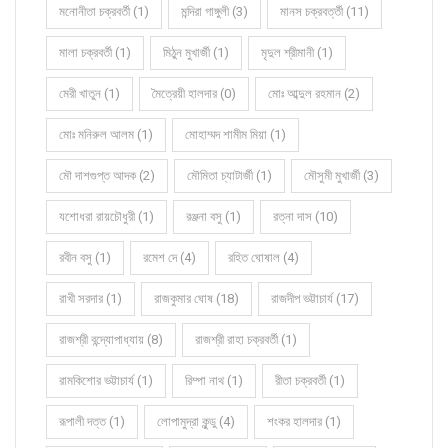
মনোনীতা চক্রবর্তী (1)
মন্দিরা গাঙ্গুলী (3)
মানস চক্রবর্ত্তী (11)
মালা চক্রবর্তী (1)
মিঠুন মুখার্জী (1)
মৃদুল শ্রীমানী (1)
মেরী খাতুন (1)
মৈত্রেয়ী হালদার (0)
মোঃ আব্দুল রহমান (2)
মোঃ মনিরুল আলম (1)
মোহাম্মদ শামীম মিয়া (1)
মৌ দাশগুপ্ত আদক (2)
মৌমিতা চ্যাটার্জী (1)
মৌসুমী মুখার্জী (3)
যশোধরা রায়চৌধুরী (1)
রঞ্জনা বসু (1)
রত্না দাস (10)
রবীন বসু (1)
রমেশ দে (4)
রহিত ঘোষাল (4)
রাখী সরদার (1)
রাজকুমার ঘোষ (18)
রাজদীপ ভট্টাচার্য (17)
রাজশ্রী বন্দ্যোপাধ্যায় (8)
রাজশ্রী রাহা চক্রবর্তী (1)
রামকিশোর ভট্টাচার্য (1)
রিম্পা নাথ (1)
রীতা চক্রবর্তী (1)
রূপালী দত্ত (1)
লোপামুদ্রা কুন্ডু (4)
শংকর হালদার (1)