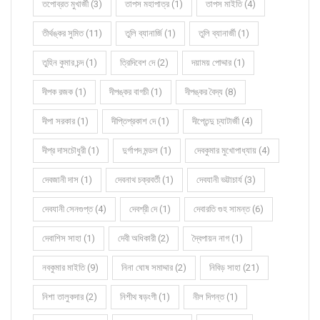
তপোব্রত মুখার্জী (3)
তাপস মহাপাত্র (1)
তাপস মাইতি (4)
তীর্থঙ্কর সুমিত (11)
তুলি ব্যানার্জি (1)
তুলি ব্যানার্জী (1)
তুহিন কুমার চন্দ (1)
ত্রিদিবেশ দে (2)
দয়াময় পোদ্দার (1)
দীপক রজক (1)
দীপঙ্কর বাগচী (1)
দীপঙ্কর বৈদ্য (8)
দীপা সরকার (1)
দীপ্তিপ্রকাশ দে (1)
দীপ্তেন্দু চ্যাটার্জী (4)
দীপ্র দাসচৌধুরী (1)
দুর্গাপদ মন্ডল (1)
দেবকুমার মুখোপাধ্যায় (4)
দেবজানী দাস (1)
দেবনাথ চক্রবর্তী (1)
দেবযানী ভট্টাচার্য (3)
দেবযানী সেনগুপ্ত (4)
দেবশ্রী দে (1)
দেবারতি গুহ সামন্ত (6)
দেবাশিস সাহা (1)
দেবী অধিকারী (2)
দ্বৈপায়ন নাগ (1)
নবকুমার মাইতি (9)
নিনা ঘোষ সমাদ্দার (2)
নিবিড় সাহা (21)
নিশা তালুকদার (2)
নিশীথ ষড়ংগী (1)
নীল দিগন্ত (1)