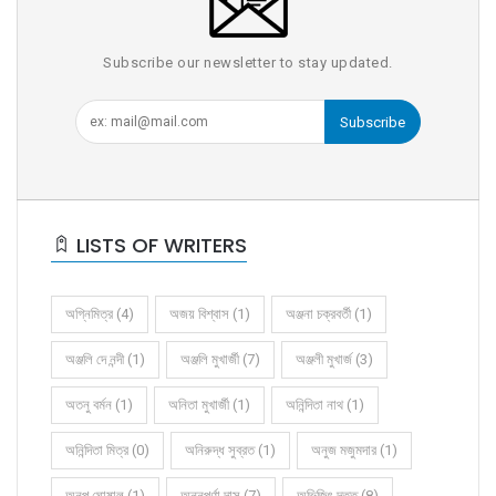
Subscribe our newsletter to stay updated.
Subscribe
LISTS OF WRITERS
অগ্নিমিত্র (4)
অজয় বিশ্বাস (1)
অঞ্জনা চক্রবর্তী (1)
অঞ্জলি দে নন্দী (1)
অঞ্জলি মুখার্জী (7)
অঞ্জলী মুখার্জ (3)
অতনু বর্মন (1)
অনিতা মুখার্জী (1)
অনিন্দিতা নাথ (1)
অনিন্দিতা মিত্র (0)
অনিরুদ্ধ সুব্রত (1)
অনুজ মজুমদার (1)
অনুপ ঘোষাল (1)
অন্নপূর্ণা দাস (7)
অভিজিৎ দত্ত (8)