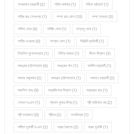
শংকরনাথ চক্রবর্তী (2)
শমিত কর্মকার (1)
শমিতা ভট্টাচার্য (1)
শমীক জয় সেনগুপ্ত (1)
শম্পা রায় বোস (10)
শম্পা সামন্ত (3)
শর্মিলা ঘোষ (6)
শর্মিষ্ঠা ঘোষ (1)
শান্তনু ঘোষ (1)
শামীম নওয়াজ (0)
শাশ্বত বোস (1)
শিঞ্জিনী চ্যাটার্জী (1)
শিবাশিস মুখোপাধ্যায় (1)
শিশির আজম (1)
শীতল বিশ্বাস (3)
শুভঙ্কর চট্টোপাধ্যায় (6)
শুভঙ্কর পাল (1)
শুভদীপ চক্রবর্তী (1)
শুভময় মজুমদার (2)
শুভাঞ্জন চট্টোপাধ্যায় (1)
শুভায়ন চক্রবর্তী (2)
শুভাশিস সাহু (9)
শুভ্রকিশোর বিশ্বাস (1)
শুভ্রব্রত রায় (1)
শোভন মণ্ডল (1)
শ্যামল কুমার মিশ্র (1)
শ্রী অমিতাভ কর (2)
শ্রী সদ্যজাত (0)
শ্রীধর (2)
সংঘমিত্রা (1)
সঙ্গীতা মুখার্জী মণ্ডল (2)
সঞ্জয় বৈরাগ্য (2)
সঞ্জয় মুখার্জি (1)