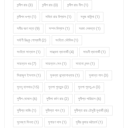
সন্দীপ রায় (3)
সন্দীপ রায় (0)
সন্দীপ রায় নীল (1)
সন্দীপন গুপ্ত (1)
সবিতা রায় বিশ্বাস (1)
সবুজ বাসিন্দা (1)
সমীর বরণ দত্ত (9)
সম্পদ বিশ্বাস (1)
সরমা দেবদত্ত (1)
সর্বাণী রিঙ্কু গোস্বামী (2)
সংহিতা ভৌমিক (1)
সংহিতা সান্যাল (1)
সান্ত্বনা ব্যানার্জী (4)
সায়নী ব্যানার্জী (1)
সায়ন্তন ধর (7)
সায়ন্তন সেন (1)
সাহানা নন্দন (1)
সিরাজুল ইসলাম (1)
সুকন্যা বন্দ্যোপাধ্যায় (1)
সুকান্ত পাল (3)
সুতনু হালদার (15)
সুতপা পুততুন্ড (2)
সুতপা পূততুণ্ড (3)
সুদীপ ঘোষাল (6)
সুদীপা বর্মণ রায় (2)
সুদীপ্ত পারিয়াল (6)
সুদীপ্ত মাজি (1)
সুদীপ্তা পাল (1)
সুদীপ্তা রায় চৌধুরী মুখার্জী (6)
সুদেষ্ণা সিনহা (1)
সুপায়ণ দাস (1)
সুবীর কুমার ভট্টাচার্য (1)