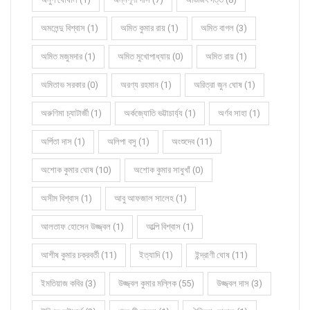
অমলেন্দু বিশ্বাস (1)
অমিত কুমার রায় (1)
অমিত বাগল (3)
অমিত মজুমদার (1)
অমিত মুখোপাধ্যায় (0)
অমিত রায় (1)
অমিতাভ সরকার (0)
অরণ্য রহমান (1)
অরিত্রা জুন ঘোষ (1)
অরুণিমা চ্যাটার্জী (1)
অর্কজ্যোতি ভট্টাচার্য্য (1)
অর্ণব সাহা (1)
অর্পিতা দাস (1)
অলিপা বসু (1)
অংশুদেব (11)
অশোক কুমার ঘোষ (10)
অশোক কুমার সাধুখাঁ (0)
অসীম বিশ্বাস (1)
আবু আফজাল সালেহ (1)
আলতাফ হোসেন উজ্জ্বল (1)
আল্পি বিশ্বাস (1)
আশীষ কুমার চক্রবর্তী (11)
ইত্যাদি (1)
ইন্দ্রাণী ঘোষ (11)
ইমতিয়াজ কবির (3)
উজ্জ্বল কুমার মল্লিক (55)
উজ্জ্বল দাস (3)