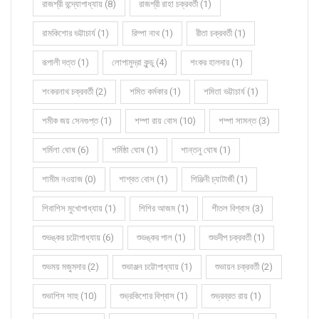
রাজশ্রী বন্দ্যোপাধ্যায় (8)
রাজশ্রী রাহা চক্রবর্তী (1)
রামকিশোর ভট্টাচার্য (1)
রিম্পা নাথ (1)
রীতা চক্রবর্তী (1)
রূপালী দত্ত (1)
লোপামুদ্রা কুন্ডু (4)
শংকর হালদার (1)
শংকরনাথ চক্রবর্তী (2)
শমিত কর্মকার (1)
শমিতা ভট্টাচার্য (1)
শমীক জয় সেনগুপ্ত (1)
শম্পা রায় বোস (10)
শম্পা সামন্ত (3)
শর্মিলা ঘোষ (6)
শর্মিষ্ঠা ঘোষ (1)
শান্তনু ঘোষ (1)
শামীম নওয়াজ (0)
শাশ্বত বোস (1)
শিঞ্জিনী চ্যাটার্জী (1)
শিবাশিস মুখোপাধ্যায় (1)
শিশির আজম (1)
শীতল বিশ্বাস (3)
শুভঙ্কর চট্টোপাধ্যায় (6)
শুভঙ্কর পাল (1)
শুভদীপ চক্রবর্তী (1)
শুভময় মজুমদার (2)
শুভাঞ্জন চট্টোপাধ্যায় (1)
শুভায়ন চক্রবর্তী (2)
শুভাশিস সাহু (10)
শুভ্রকিশোর বিশ্বাস (1)
শুভ্রব্রত রায় (1)