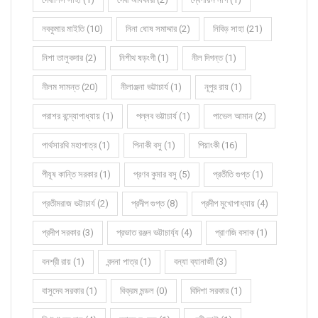
নবকুমার মাইতি (10)
নিনা ঘোষ সমাদ্দার (2)
নিবিড় সাহা (21)
নিশা তালুকদার (2)
নিশীথ ষড়ংগী (1)
নীল দিগন্ত (1)
নীলম সামন্ত (20)
নীলাঞ্জনা ভট্টাচার্য (1)
নূপুর রায় (1)
পরাশর বন্দ্যোপাধ্যায় (1)
পল্লব ভট্টাচার্য (1)
পাভেল আমান (2)
পার্থসারথি মহাপাত্র (1)
পিনাকী বসু (1)
পিয়াংকী (16)
পীযূষ কান্তি সরকার (1)
প্রণব কুমার বসু (5)
প্রতীতি গুপ্ত (1)
প্রতীমরাজ ভট্টাচার্য (2)
প্রদীপ গুপ্ত (8)
প্রদীপ মুখোপাধ্যায় (4)
প্রদীপ সরকার (3)
প্রভাত রঞ্জন ভট্টাচার্য্য (4)
প্রাণজি বসাক (1)
বনশ্রী রায় (1)
বন্দনা পাত্র (1)
বন্যা ব্যানার্জী (3)
বাসুদেব সরকার (1)
বিক্রম মন্ডল (0)
বিদিশা সরকার (1)