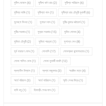
সুদীপ ঘোষাল (6)
সুদীপা বর্মণ রায় (2)
সুদীপ্ত পারিয়াল (6)
সুদীপ্ত মাজি (1)
সুদীপ্তা পাল (1)
সুদীপ্তা রায় চৌধুরী মুখার্জী (6)
সুদেষ্ণা সিনহা (1)
সুপায়ণ দাস (1)
সুবীর কুমার ভট্টাচার্য (1)
সুবীর সরকার (1)
সুব্রত সরকার (15)
সুমিত মোদক (4)
সুমিতা চৌধুরী (2)
সুমিতা পয়ড়্যা (1)
সুশান্ত সেন (8)
সূর্য নারায়ণ ঘোষ (1)
সোনালি (17)
সোমপ্রভা বন্দোপাধ্যায় (1)
সোমা পালিত ঘোষ (1)
সোমা মুখার্জী বাবলি (12)
স্বপ্ননীল বিশ্বাস (1)
স্বপ্না মজুমদার (3)
স্মরজিৎ দত্ত (4)
স্মার্ত পরিয়াল (3)
স্মার্ত পারিয়াল (1)
স্মৃতি শেখর মিত্র (1)
হাসি বসু (1)
হিমাদ্রী শেখর দাস (1)