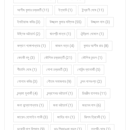
আশীষ কুমার চক্রবর্তী (11)
ইত্যাদি (1)
ইন্দ্রাণী ঘোষ (11)
ইমতিয়াজ কবির (3)
উজ্জ্বল কুমার মল্লিক (55)
উজ্জ্বল দাস (3)
উষ্ণিক ভট্টাচার্য (2)
ঋতশ্রী মান্না (1)
ঐন্দ্রিলা ঘোষাল (1)
কল্যাণ গঙ্গোপাধ্যায় (1)
কাজল দত্ত (4)
কুমার আশীষ রায় (8)
কেতকী বসু (3)
কৌশিক চক্রবর্ত্তী (21)
কৌশিক মন্ডল (1)
গীতালি ঘোষ (1)
গোপা চক্রবর্তী (3)
গোবিন্দ ব্যানার্জী (5)
গোলাম কবির (3)
গৌতম সমাজদার (9)
চন্দন দাশগুপ্ত (2)
চন্দ্রমা মুখার্জী (4)
চন্দ্রশেখর ভট্টাচার্য (1)
চিরঞ্জীব হালদার (11)
জনা বন্দ্যোপাধ্যায় (1)
জবা ভট্টাচার্য (1)
জয়দেব দাস (6)
জায়েদ হোসাইন লাকী (3)
জাহির খান (1)
ঝিলম ত্রিবেদী (1)
ডরোথী দাশ বিশ্বাস (9)
ডাঃ প্রিয়াঙ্কা মন্ডল (1)
তনুশ্রী ঘোষ (1)