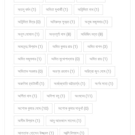
অতনু বর্মন (1)
অনিতা মুখার্জী (1)
অনিন্দিতা নাথ (1)
অনিন্দিতা মিত্র (0)
অনিরুদ্ধ সুব্রত (1)
অনুজ মজুমদার (1)
অনুপ ঘোষাল (1)
অন্নপূর্ণা দাস (8)
অভিজিৎ দত্ত (8)
অমলেন্দু বিশ্বাস (1)
অমিত কুমার রায় (1)
অমিত বাগল (3)
অমিত মজুমদার (1)
অমিত মুখোপাধ্যায় (0)
অমিত রায় (1)
অমিতাভ সরকার (0)
অরণ্য রহমান (1)
অরিত্রা জুন ঘোষ (1)
অরুণিমা চ্যাটার্জী (1)
অর্কজ্যোতি ভট্টাচার্য্য (1)
অর্ণব সাহা (1)
অর্পিতা দাস (1)
অলিপা বসু (1)
অংশুদেব (11)
অশোক কুমার ঘোষ (10)
অশোক কুমার সাধুখাঁ (0)
অসীম বিশ্বাস (1)
আবু আফজাল সালেহ (1)
আলতাফ হোসেন উজ্জ্বল (1)
আল্পি বিশ্বাস (1)