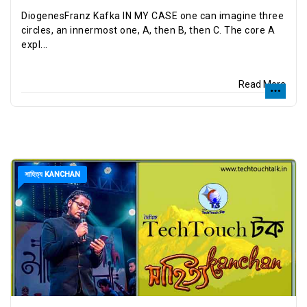
DiogenesFranz Kafka IN MY CASE one can imagine three
circles, an innermost one, A, then B, then C. The core A
expl...
Read More
সাহিত্য KANCHAN