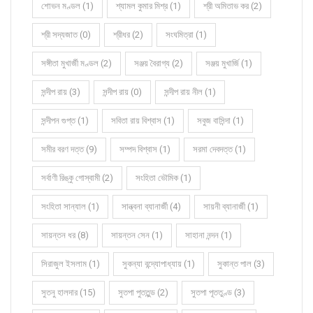
শোভন মণ্ডল (1)
শ্যামল কুমার মিশ্র (1)
শ্রী অমিতাভ কর (2)
শ্রী সদ্যজাত (0)
শ্রীধর (2)
সংঘমিত্রা (1)
সঙ্গীতা মুখার্জী মণ্ডল (2)
সঞ্জয় বৈরাগ্য (2)
সঞ্জয় মুখার্জি (1)
সন্দীপ রায় (3)
সন্দীপ রায় (0)
সন্দীপ রায় নীল (1)
সন্দীপন গুপ্ত (1)
সবিতা রায় বিশ্বাস (1)
সবুজ বাসিন্দা (1)
সমীর বরণ দত্ত (9)
সম্পদ বিশ্বাস (1)
সরমা দেবদত্ত (1)
সর্বাণী রিঙ্কু গোস্বামী (2)
সংহিতা ভৌমিক (1)
সংহিতা সান্যাল (1)
সান্ত্বনা ব্যানার্জী (4)
সায়নী ব্যানার্জী (1)
সায়ন্তন ধর (8)
সায়ন্তন সেন (1)
সাহানা নন্দন (1)
সিরাজুল ইসলাম (1)
সুকন্যা বন্দ্যোপাধ্যায় (1)
সুকান্ত পাল (3)
সুতনু হালদার (15)
সুতপা পুততুন্ড (2)
সুতপা পূততুণ্ড (3)