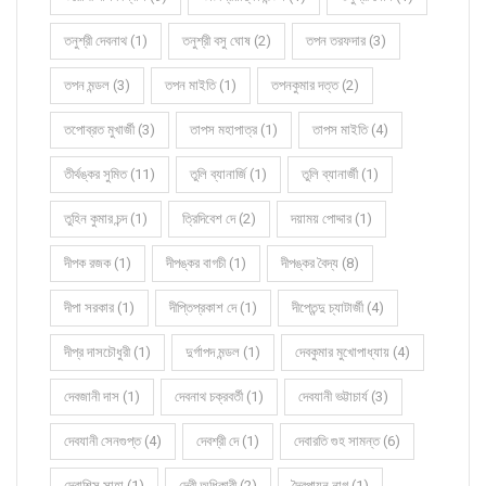
তনুশ্রী দেবনাথ (1)
তনুশ্রী বসু ঘোষ (2)
তপন তরফদার (3)
তপন মন্ডল (3)
তপন মাইতি (1)
তপনকুমার দত্ত (2)
তপোব্রত মুখার্জী (3)
তাপস মহাপাত্র (1)
তাপস মাইতি (4)
তীর্থঙ্কর সুমিত (11)
তুলি ব্যানার্জি (1)
তুলি ব্যানার্জী (1)
তুহিন কুমার চন্দ (1)
ত্রিদিবেশ দে (2)
দয়াময় পোদ্দার (1)
দীপক রজক (1)
দীপঙ্কর বাগচী (1)
দীপঙ্কর বৈদ্য (8)
দীপা সরকার (1)
দীপ্তিপ্রকাশ দে (1)
দীপ্তেন্দু চ্যাটার্জী (4)
দীপ্র দাসচৌধুরী (1)
দুর্গাপদ মন্ডল (1)
দেবকুমার মুখোপাধ্যায় (4)
দেবজানী দাস (1)
দেবনাথ চক্রবর্তী (1)
দেবযানী ভট্টাচার্য (3)
দেবযানী সেনগুপ্ত (4)
দেবশ্রী দে (1)
দেবারতি গুহ সামন্ত (6)
দেবাশিস সাহা (1)
দেবী অধিকারী (2)
দ্বৈপায়ন নাগ (1)