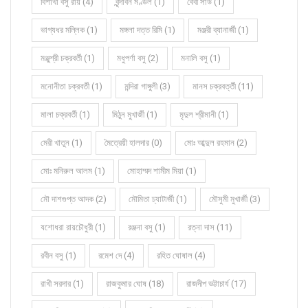
বিশাখা বসু রায় (4)
বৃন্দাবন মণ্ডল (1)
বেবী সাউ (1)
ভাগ্যধর মল্লিক (1)
মঙ্গলা দত্ত রিমি (1)
মঞ্জরী ব্যানার্জী (1)
মঞ্জুশ্রী চক্রবর্তী (1)
মধুপর্ণা বসু (2)
মনালি বসু (1)
মনোনীতা চক্রবর্তী (1)
মন্দিরা গাঙ্গুলী (3)
মানস চক্রবর্ত্তী (11)
মালা চক্রবর্তী (1)
মিঠুন মুখার্জী (1)
মৃদুল শ্রীমানী (1)
মেরী খাতুন (1)
মৈত্রেয়ী হালদার (0)
মোঃ আব্দুল রহমান (2)
মোঃ মনিরুল আলম (1)
মোহাম্মদ শামীম মিয়া (1)
মৌ দাশগুপ্ত আদক (2)
মৌমিতা চ্যাটার্জী (1)
মৌসুমী মুখার্জী (3)
যশোধরা রায়চৌধুরী (1)
রঞ্জনা বসু (1)
রত্না দাস (11)
রবীন বসু (1)
রমেশ দে (4)
রহিত ঘোষাল (4)
রাখী সরদার (1)
রাজকুমার ঘোষ (18)
রাজদীপ ভট্টাচার্য (17)