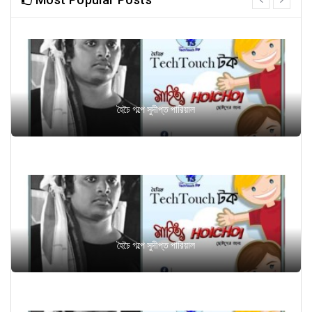
next
হৈচৈ গল্পে সুদীপ্ত পারিয়াল
হৈচৈ গল্পে সুদীপ্ত পারিয়াল