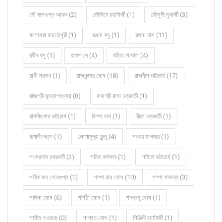
মৌ দাশগুপ্ত আদক (2)
মৌমিতা চ্যাটার্জী (1)
মৌসুমী মুখার্জী (3)
যশোধরা রায়চৌধুরী (1)
রঞ্জনা বসু (1)
রত্না দাস (11)
রবীন বসু (1)
রমেশ দে (4)
রহিত ঘোষাল (4)
রাখী সরদার (1)
রাজকুমার ঘোষ (18)
রাজদীপ ভট্টাচার্য (17)
রাজশ্রী বন্দ্যোপাধ্যায় (8)
রাজশ্রী রাহা চক্রবর্তী (1)
রামকিশোর ভট্টাচার্য (1)
রিম্পা নাথ (1)
রীতা চক্রবর্তী (1)
রূপালী দত্ত (1)
লোপামুদ্রা কুন্ডু (4)
শংকর হালদার (1)
শংকরনাথ চক্রবর্তী (2)
শমিত কর্মকার (1)
শমিতা ভট্টাচার্য (1)
শমীক জয় সেনগুপ্ত (1)
শম্পা রায় বোস (10)
শম্পা সামন্ত (3)
শর্মিলা ঘোষ (6)
শর্মিষ্ঠা ঘোষ (1)
শান্তনু ঘোষ (1)
শামীম নওয়াজ (0)
শাশ্বত বোস (1)
শিঞ্জিনী চ্যাটার্জী (1)