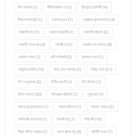
দীপা সরকার (1)
দীপ্তিপ্রকাশ দে (1)
দীপ্তেন্দু চ্যাটার্জী (4)
দীপ্র দাসচৌধুরী (1)
দুর্গাপদ মন্ডল (1)
দেবকুমার মুখোপাধ্যায় (4)
দেবজানী দাস (1)
দেবনাথ চক্রবর্তী (1)
দেবযানী ভট্টাচার্য (3)
দেবযানী সেনগুপ্ত (4)
দেবশ্রী দে (1)
দেবারতি গুহ সামন্ত (6)
দেবাশিস সাহা (1)
দেবী অধিকারী (2)
দ্বৈপায়ন নাগ (1)
নবকুমার মাইতি (10)
নিনা ঘোষ সমাদ্দার (2)
নিবিড় সাহা (21)
নিশা তালুকদার (2)
নিশীথ ষড়ংগী (1)
নীল দিগন্ত (1)
নীলম সামন্ত (20)
নীলাঞ্জনা ভট্টাচার্য (1)
নূপুর রায় (1)
পরাশর বন্দ্যোপাধ্যায় (1)
পল্লব ভট্টাচার্য (1)
পাভেল আমান (2)
পার্থসারথি মহাপাত্র (1)
পিনাকী বসু (1)
পিয়াংকী (16)
পীযূষ কান্তি সরকার (1)
প্রণব কুমার বসু (5)
প্রতীতি গুপ্ত (1)