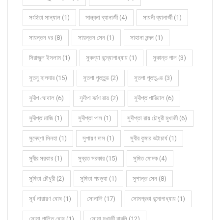
সংহিতা সান্যাল (1)
সান্ত্বনা ব্যানার্জী (4)
সায়নী ব্যানার্জী (1)
সায়ন্তন ধর (8)
সায়ন্তন সেন (1)
সাহানা নন্দন (1)
সিরাজুল ইসলাম (1)
সুকন্যা বন্দ্যোপাধ্যায় (1)
সুকান্ত পাল (3)
সুতনু হালদার (15)
সুতপা পুততুন্ড (2)
সুতপা পূততুণ্ড (3)
সুদীপ ঘোষাল (6)
সুদীপা বর্মণ রায় (2)
সুদীপ্ত পারিয়াল (6)
সুদীপ্ত মাজি (1)
সুদীপ্তা পাল (1)
সুদীপ্তা রায় চৌধুরী মুখার্জী (6)
সুদেষ্ণা সিনহা (1)
সুপায়ণ দাস (1)
সুবীর কুমার ভট্টাচার্য (1)
সুবীর সরকার (1)
সুব্রত সরকার (15)
সুমিত মোদক (4)
সুমিতা চৌধুরী (2)
সুমিতা পয়ড়্যা (1)
সুশান্ত সেন (8)
সূর্য নারায়ণ ঘোষ (1)
সোনালি (17)
সোমপ্রভা বন্দোপাধ্যায় (1)
সোমা পালিত ঘোষ (1)
সোমা মুখার্জী বাবলি (12)