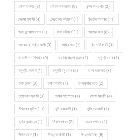
গোলাম কবির (3)
গৌতম সমাজদার (9)
চন্দন দাশগুপ্ত (2)
চন্দ্রমা মুখার্জী (4)
চন্দ্রশেখর ভট্টাচার্য (1)
চিরঞ্জীব হালদার (11)
জনা বন্দ্যোপাধ্যায় (1)
জবা ভট্টাচার্য (1)
জয়দেব দাস (6)
জায়েদ হোসাইন লাকী (3)
জাহির খান (1)
ঝিলম ত্রিবেদী (1)
ডরোথী দাশ বিশ্বাস (9)
ডাঃ প্রিয়াঙ্কা মন্ডল (1)
তনুশ্রী ঘোষ (1)
তনুশ্রী দেবনাথ (1)
তনুশ্রী বসু ঘোষ (2)
তপন তরফদার (3)
তপন মন্ডল (3)
তপন মাইতি (1)
তপনকুমার দত্ত (2)
তপোব্রত মুখার্জী (3)
তাপস মহাপাত্র (1)
তাপস মাইতি (4)
তীর্থঙ্কর সুমিত (11)
তুলি ব্যানার্জি (1)
তুলি ব্যানার্জী (1)
তুহিন কুমার চন্দ (1)
ত্রিদিবেশ দে (2)
দয়াময় পোদ্দার (1)
দীপক রজক (1)
দীপঙ্কর বাগচী (1)
দীপঙ্কর বৈদ্য (8)