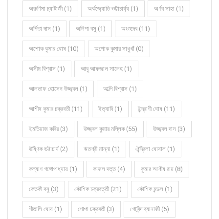
অরুণিমা চ্যাটার্জী (1)
অর্কজ্যোতি ভট্টাচার্য্য (1)
অর্ণব সাহা (1)
অর্পিতা দাস (1)
অলিপা বসু (1)
অংশুদেব (11)
অশোক কুমার ঘোষ (10)
অশোক কুমার সাধুখাঁ (0)
অসীম বিশ্বাস (1)
আবু আফজাল সালেহ (1)
আলতাফ হোসেন উজ্জ্বল (1)
আল্পি বিশ্বাস (1)
আশীষ কুমার চক্রবর্তী (11)
ইত্যাদি (1)
ইন্দ্রাণী ঘোষ (11)
ইমতিয়াজ কবির (3)
উজ্জ্বল কুমার মল্লিক (55)
উজ্জ্বল দাস (3)
উষ্ণিক ভট্টাচার্য (2)
ঋতশ্রী মান্না (1)
ঐন্দ্রিলা ঘোষাল (1)
কল্যাণ গঙ্গোপাধ্যায় (1)
কাজল দত্ত (4)
কুমার আশীষ রায় (8)
কেতকী বসু (3)
কৌশিক চক্রবর্ত্তী (21)
কৌশিক মন্ডল (1)
গীতালি ঘোষ (1)
গোপা চক্রবর্তী (3)
গোবিন্দ ব্যানার্জী (5)