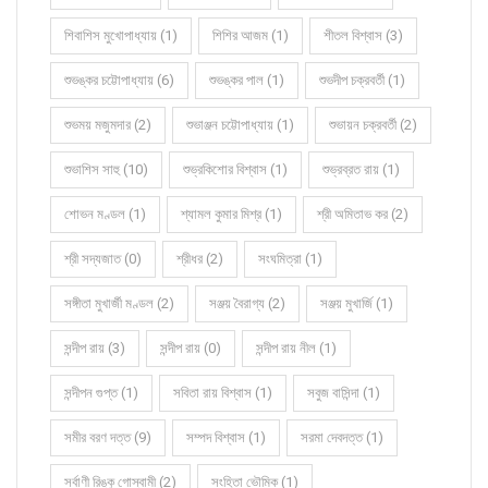
শিবাশিস মুখোপাধ্যায় (1)
শিশির আজম (1)
শীতল বিশ্বাস (3)
শুভঙ্কর চট্টোপাধ্যায় (6)
শুভঙ্কর পাল (1)
শুভদীপ চক্রবর্তী (1)
শুভময় মজুমদার (2)
শুভাঞ্জন চট্টোপাধ্যায় (1)
শুভায়ন চক্রবর্তী (2)
শুভাশিস সাহু (10)
শুভ্রকিশোর বিশ্বাস (1)
শুভ্রব্রত রায় (1)
শোভন মণ্ডল (1)
শ্যামল কুমার মিশ্র (1)
শ্রী অমিতাভ কর (2)
শ্রী সদ্যজাত (0)
শ্রীধর (2)
সংঘমিত্রা (1)
সঙ্গীতা মুখার্জী মণ্ডল (2)
সঞ্জয় বৈরাগ্য (2)
সঞ্জয় মুখার্জি (1)
সন্দীপ রায় (3)
সন্দীপ রায় (0)
সন্দীপ রায় নীল (1)
সন্দীপন গুপ্ত (1)
সবিতা রায় বিশ্বাস (1)
সবুজ বাসিন্দা (1)
সমীর বরণ দত্ত (9)
সম্পদ বিশ্বাস (1)
সরমা দেবদত্ত (1)
সর্বাণী রিঙ্কু গোস্বামী (2)
সংহিতা ভৌমিক (1)