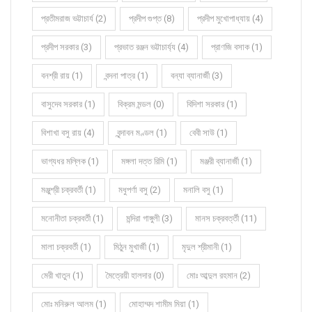
প্রতীমরাজ ভট্টাচার্য (2)
প্রদীপ গুপ্ত (8)
প্রদীপ মুখোপাধ্যায় (4)
প্রদীপ সরকার (3)
প্রভাত রঞ্জন ভট্টাচার্য্য (4)
প্রাণজি বসাক (1)
বনশ্রী রায় (1)
বন্দনা পাত্র (1)
বন্যা ব্যানার্জী (3)
বাসুদেব সরকার (1)
বিক্রম মন্ডল (0)
বিদিশা সরকার (1)
বিশাখা বসু রায় (4)
বৃন্দাবন মণ্ডল (1)
বেবী সাউ (1)
ভাগ্যধর মল্লিক (1)
মঙ্গলা দত্ত রিমি (1)
মঞ্জরী ব্যানার্জী (1)
মঞ্জুশ্রী চক্রবর্তী (1)
মধুপর্ণা বসু (2)
মনালি বসু (1)
মনোনীতা চক্রবর্তী (1)
মন্দিরা গাঙ্গুলী (3)
মানস চক্রবর্ত্তী (11)
মালা চক্রবর্তী (1)
মিঠুন মুখার্জী (1)
মৃদুল শ্রীমানী (1)
মেরী খাতুন (1)
মৈত্রেয়ী হালদার (0)
মোঃ আব্দুল রহমান (2)
মোঃ মনিরুল আলম (1)
মোহাম্মদ শামীম মিয়া (1)