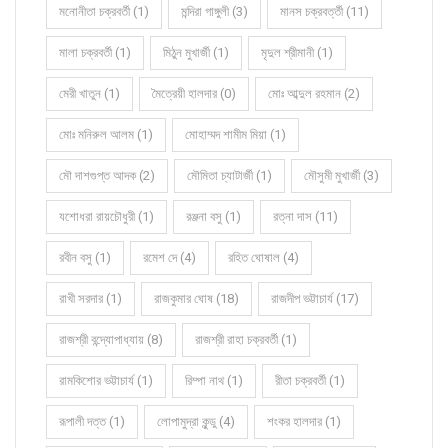
মনোনীতা চক্রবর্তী (1)
মন্দিরা গাঙ্গুলী (3)
মানস চক্রবর্ত্তী (11)
মালা চক্রবর্তী (1)
মিঠুন মুখার্জী (1)
মৃদুল শ্রীমানী (1)
মেরী খাতুন (1)
মৈত্রেয়ী হালদার (0)
মোঃ আব্দুল রহমান (2)
মোঃ মনিরুল আলম (1)
মোহাম্মদ শামীম মিয়া (1)
মৌ দাশগুপ্ত আদক (2)
মৌমিতা চ্যাটার্জী (1)
মৌসুমী মুখার্জী (3)
যশোধরা রায়চৌধুরী (1)
রঞ্জনা বসু (1)
রত্না দাস (11)
রবীন বসু (1)
রমেশ দে (4)
রহিত ঘোষাল (4)
রাখী সরদার (1)
রাজকুমার ঘোষ (18)
রাজদীপ ভট্টাচার্য (17)
রাজশ্রী বন্দ্যোপাধ্যায় (8)
রাজশ্রী রাহা চক্রবর্তী (1)
রামকিশোর ভট্টাচার্য (1)
রিম্পা নাথ (1)
রীতা চক্রবর্তী (1)
রূপালী দত্ত (1)
লোপামুদ্রা কুন্ডু (4)
শংকর হালদার (1)