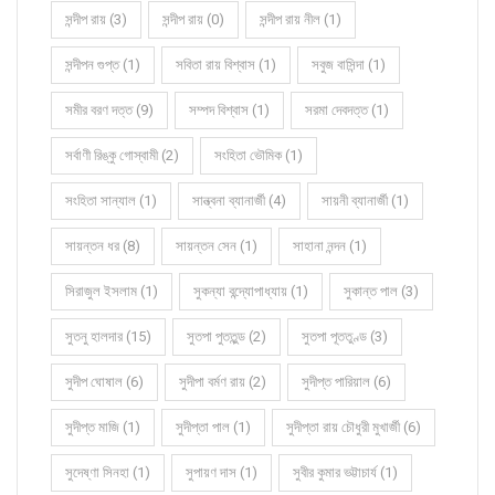
সন্দীপ রায় (3)
সন্দীপ রায় (0)
সন্দীপ রায় নীল (1)
সন্দীপন গুপ্ত (1)
সবিতা রায় বিশ্বাস (1)
সবুজ বাসিন্দা (1)
সমীর বরণ দত্ত (9)
সম্পদ বিশ্বাস (1)
সরমা দেবদত্ত (1)
সর্বাণী রিঙ্কু গোস্বামী (2)
সংহিতা ভৌমিক (1)
সংহিতা সান্যাল (1)
সান্ত্বনা ব্যানার্জী (4)
সায়নী ব্যানার্জী (1)
সায়ন্তন ধর (8)
সায়ন্তন সেন (1)
সাহানা নন্দন (1)
সিরাজুল ইসলাম (1)
সুকন্যা বন্দ্যোপাধ্যায় (1)
সুকান্ত পাল (3)
সুতনু হালদার (15)
সুতপা পুততুন্ড (2)
সুতপা পূততুণ্ড (3)
সুদীপ ঘোষাল (6)
সুদীপা বর্মণ রায় (2)
সুদীপ্ত পারিয়াল (6)
সুদীপ্ত মাজি (1)
সুদীপ্তা পাল (1)
সুদীপ্তা রায় চৌধুরী মুখার্জী (6)
সুদেষ্ণা সিনহা (1)
সুপায়ণ দাস (1)
সুবীর কুমার ভট্টাচার্য (1)