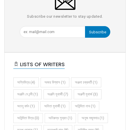
Subscribe our newsletter to stay updated.
Subscribe
LISTS OF WRITERS
অগ্নিমিত্র (4)
অজয় বিশ্বাস (1)
অঞ্জনা চক্রবর্তী (1)
অঞ্জলি দে নন্দী (1)
অঞ্জলি মুখার্জী (7)
অঞ্জলী মুখার্জ (3)
অতনু বর্মন (1)
অনিতা মুখার্জী (1)
অনিন্দিতা নাথ (1)
অনিন্দিতা মিত্র (0)
অনিরুদ্ধ সুব্রত (1)
অনুজ মজুমদার (1)
অনুপ ঘোষাল (1)
অন্নপূর্ণা দাস (8)
অভিজিৎ দত্ত (8)