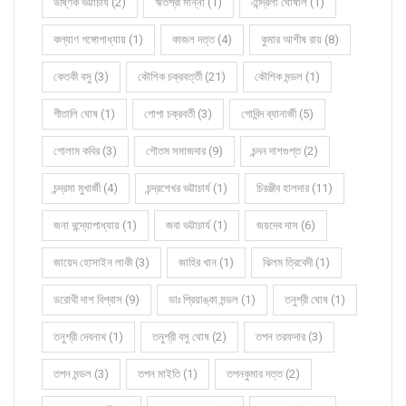
উষ্ণিক ভট্টাচার্য (2)
ঋতশ্রী মান্না (1)
ঐন্দ্রিলা ঘোষাল (1)
কল্যাণ গঙ্গোপাধ্যায় (1)
কাজল দত্ত (4)
কুমার আশীষ রায় (8)
কেতকী বসু (3)
কৌশিক চক্রবর্ত্তী (21)
কৌশিক মন্ডল (1)
গীতালি ঘোষ (1)
গোপা চক্রবর্তী (3)
গোবিন্দ ব্যানার্জী (5)
গোলাম কবির (3)
গৌতম সমাজদার (9)
চন্দন দাশগুপ্ত (2)
চন্দ্রমা মুখার্জী (4)
চন্দ্রশেখর ভট্টাচার্য (1)
চিরঞ্জীব হালদার (11)
জনা বন্দ্যোপাধ্যায় (1)
জবা ভট্টাচার্য (1)
জয়দেব দাস (6)
জায়েদ হোসাইন লাকী (3)
জাহির খান (1)
ঝিলম ত্রিবেদী (1)
ডরোথী দাশ বিশ্বাস (9)
ডাঃ প্রিয়াঙ্কা মন্ডল (1)
তনুশ্রী ঘোষ (1)
তনুশ্রী দেবনাথ (1)
তনুশ্রী বসু ঘোষ (2)
তপন তরফদার (3)
তপন মন্ডল (3)
তপন মাইতি (1)
তপনকুমার দত্ত (2)