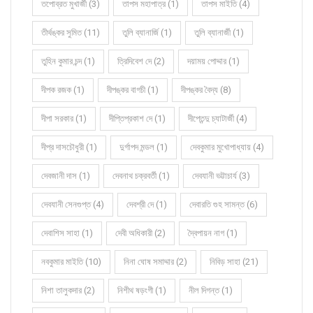
তপোব্রত মুখার্জী (3)
তাপস মহাপাত্র (1)
তাপস মাইতি (4)
তীর্থঙ্কর সুমিত (11)
তুলি ব্যানার্জি (1)
তুলি ব্যানার্জী (1)
তুহিন কুমার চন্দ (1)
ত্রিদিবেশ দে (2)
দয়াময় পোদ্দার (1)
দীপক রজক (1)
দীপঙ্কর বাগচী (1)
দীপঙ্কর বৈদ্য (8)
দীপা সরকার (1)
দীপ্তিপ্রকাশ দে (1)
দীপ্তেন্দু চ্যাটার্জী (4)
দীপ্র দাসচৌধুরী (1)
দুর্গাপদ মন্ডল (1)
দেবকুমার মুখোপাধ্যায় (4)
দেবজানী দাস (1)
দেবনাথ চক্রবর্তী (1)
দেবযানী ভট্টাচার্য (3)
দেবযানী সেনগুপ্ত (4)
দেবশ্রী দে (1)
দেবারতি গুহ সামন্ত (6)
দেবাশিস সাহা (1)
দেবী অধিকারী (2)
দ্বৈপায়ন নাগ (1)
নবকুমার মাইতি (10)
নিনা ঘোষ সমাদ্দার (2)
নিবিড় সাহা (21)
নিশা তালুকদার (2)
নিশীথ ষড়ংগী (1)
নীল দিগন্ত (1)