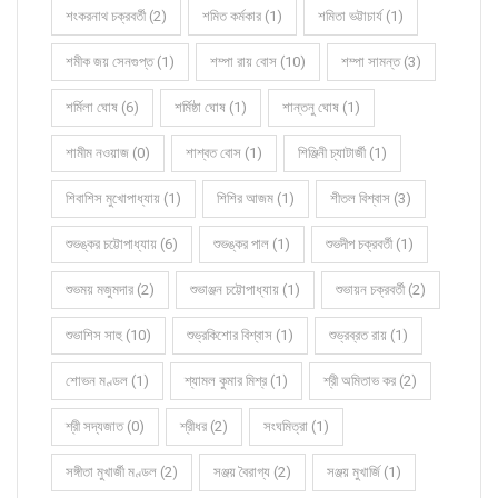
শংকরনাথ চক্রবর্তী (2)
শমিত কর্মকার (1)
শমিতা ভট্টাচার্য (1)
শমীক জয় সেনগুপ্ত (1)
শম্পা রায় বোস (10)
শম্পা সামন্ত (3)
শর্মিলা ঘোষ (6)
শর্মিষ্ঠা ঘোষ (1)
শান্তনু ঘোষ (1)
শামীম নওয়াজ (0)
শাশ্বত বোস (1)
শিঞ্জিনী চ্যাটার্জী (1)
শিবাশিস মুখোপাধ্যায় (1)
শিশির আজম (1)
শীতল বিশ্বাস (3)
শুভঙ্কর চট্টোপাধ্যায় (6)
শুভঙ্কর পাল (1)
শুভদীপ চক্রবর্তী (1)
শুভময় মজুমদার (2)
শুভাঞ্জন চট্টোপাধ্যায় (1)
শুভায়ন চক্রবর্তী (2)
শুভাশিস সাহু (10)
শুভ্রকিশোর বিশ্বাস (1)
শুভ্রব্রত রায় (1)
শোভন মণ্ডল (1)
শ্যামল কুমার মিশ্র (1)
শ্রী অমিতাভ কর (2)
শ্রী সদ্যজাত (0)
শ্রীধর (2)
সংঘমিত্রা (1)
সঙ্গীতা মুখার্জী মণ্ডল (2)
সঞ্জয় বৈরাগ্য (2)
সঞ্জয় মুখার্জি (1)