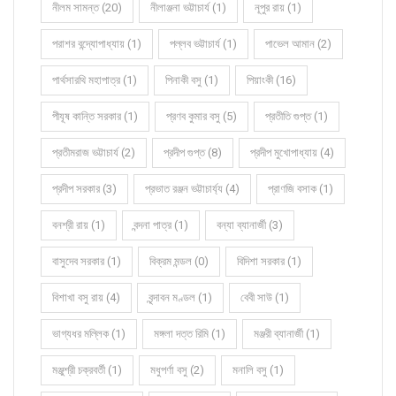
নীলম সামন্ত (20)
নীলাঞ্জনা ভট্টাচার্য (1)
নূপুর রায় (1)
পরাশর বন্দ্যোপাধ্যায় (1)
পল্লব ভট্টাচার্য (1)
পাভেল আমান (2)
পার্থসারথি মহাপাত্র (1)
পিনাকী বসু (1)
পিয়াংকী (16)
পীযূষ কান্তি সরকার (1)
প্রণব কুমার বসু (5)
প্রতীতি গুপ্ত (1)
প্রতীমরাজ ভট্টাচার্য (2)
প্রদীপ গুপ্ত (8)
প্রদীপ মুখোপাধ্যায় (4)
প্রদীপ সরকার (3)
প্রভাত রঞ্জন ভট্টাচার্য্য (4)
প্রাণজি বসাক (1)
বনশ্রী রায় (1)
বন্দনা পাত্র (1)
বন্যা ব্যানার্জী (3)
বাসুদেব সরকার (1)
বিক্রম মন্ডল (0)
বিদিশা সরকার (1)
বিশাখা বসু রায় (4)
বৃন্দাবন মণ্ডল (1)
বেবী সাউ (1)
ভাগ্যধর মল্লিক (1)
মঙ্গলা দত্ত রিমি (1)
মঞ্জরী ব্যানার্জী (1)
মঞ্জুশ্রী চক্রবর্তী (1)
মধুপর্ণা বসু (2)
মনালি বসু (1)