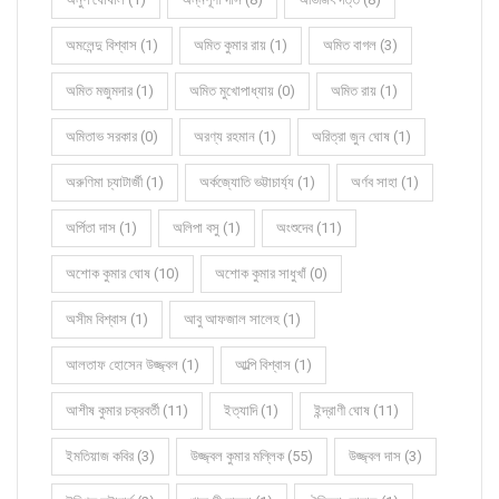
অমলেন্দু বিশ্বাস (1)
অমিত কুমার রায় (1)
অমিত বাগল (3)
অমিত মজুমদার (1)
অমিত মুখোপাধ্যায় (0)
অমিত রায় (1)
অমিতাভ সরকার (0)
অরণ্য রহমান (1)
অরিত্রা জুন ঘোষ (1)
অরুণিমা চ্যাটার্জী (1)
অর্কজ্যোতি ভট্টাচার্য্য (1)
অর্ণব সাহা (1)
অর্পিতা দাস (1)
অলিপা বসু (1)
অংশুদেব (11)
অশোক কুমার ঘোষ (10)
অশোক কুমার সাধুখাঁ (0)
অসীম বিশ্বাস (1)
আবু আফজাল সালেহ (1)
আলতাফ হোসেন উজ্জ্বল (1)
আল্পি বিশ্বাস (1)
আশীষ কুমার চক্রবর্তী (11)
ইত্যাদি (1)
ইন্দ্রাণী ঘোষ (11)
ইমতিয়াজ কবির (3)
উজ্জ্বল কুমার মল্লিক (55)
উজ্জ্বল দাস (3)