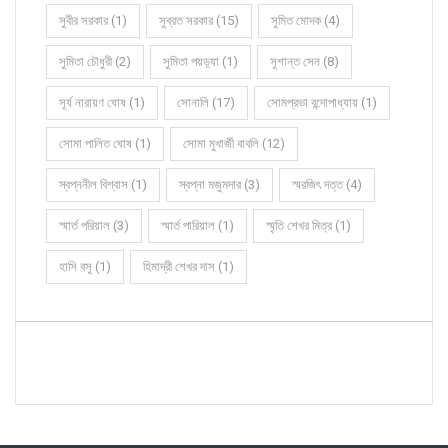
সুবীর সরকার (1)
সুব্রত সরকার (15)
সুমিত মোদক (4)
সুমিতা চৌধুরী (2)
সুমিতা পয়ড়্যা (1)
সুশান্ত সেন (8)
সূর্য নারায়ণ ঘোষ (1)
সোনালি (17)
সোমপ্রভা বন্দোপাধ্যায় (1)
সোমা পালিত ঘোষ (1)
সোমা মুখার্জী বাবলি (12)
স্বপ্ননীল বিশ্বাস (1)
স্বপ্না মজুমদার (3)
স্মরজিৎ দত্ত (4)
স্মার্ত পরিয়াল (3)
স্মার্ত পারিয়াল (1)
স্মৃতি শেখর মিত্র (1)
হাসি বসু (1)
হিমাদ্রী শেখর দাস (1)